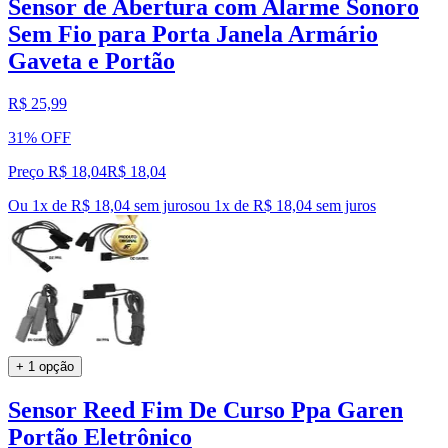
Sensor de Abertura com Alarme Sonoro
Sem Fio para Porta Janela Armário
Gaveta e Portão
R$ 25,99
31% OFF
Preço R$ 18,04
R$
18
,
04
Ou 1x de R$ 18,04 sem juros
ou
1
x de
R$ 18,04
sem juros
+ 1 opção
Sensor Reed Fim De Curso Ppa Garen
Portão Eletrônico