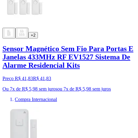
+2
Sensor Magnético Sem Fio Para Portas E
Janelas 433MHz RF EV1527 Sistema De
Alarme Residencial Kits
Preço R$ 41,83
R$
41
,
83
Ou 7x de R$ 5,98 sem juros
ou
7
x de
R$ 5,98
sem juros
Compra Internacional