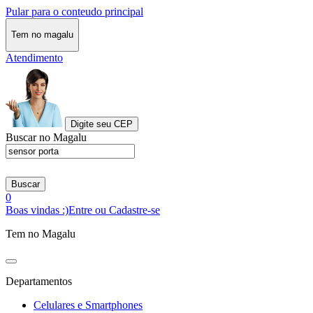
Pular para o conteudo principal
Tem no magalu
Atendimento
Digite seu CEP
Buscar no Magalu
Buscar
0
Boas vindas :)
Entre ou Cadastre-se
Tem no Magalu
Departamentos
Celulares e Smartphones