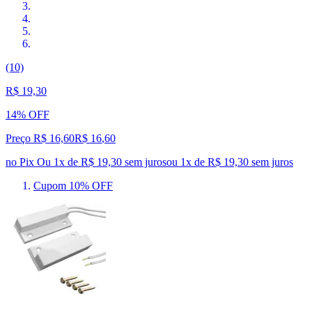
(10)
R$ 19,30
14% OFF
Preço R$ 16,60
R$
16
,
60
no Pix
Ou 1x de R$ 19,30 sem juros
ou
1
x de
R$ 19,30
sem juros
Cupom 10% OFF