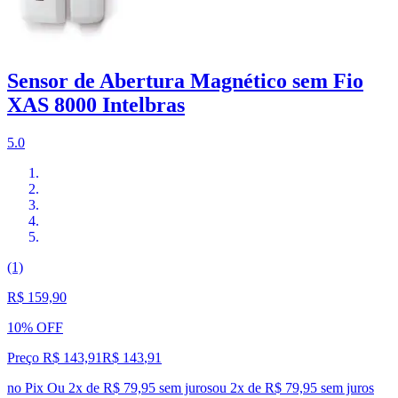
Sensor de Abertura Magnético sem Fio
XAS 8000 Intelbras
5.0
(1)
R$ 159,90
10% OFF
Preço R$ 143,91
R$
143
,
91
no Pix
Ou 2x de R$ 79,95 sem juros
ou
2
x de
R$ 79,95
sem juros