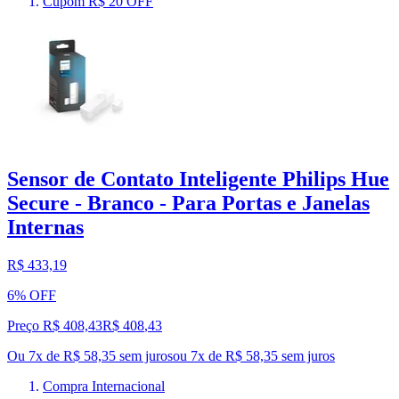
Cupom R$ 20 OFF
Sensor de Contato Inteligente Philips Hue
Secure - Branco - Para Portas e Janelas
Internas
R$ 433,19
6% OFF
Preço R$ 408,43
R$
408
,
43
Ou 7x de R$ 58,35 sem juros
ou
7
x de
R$ 58,35
sem juros
Compra Internacional