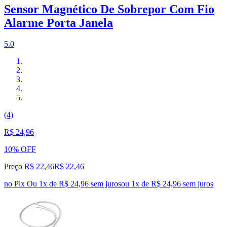
Sensor Magnético De Sobrepor Com Fio
Alarme Porta Janela
5.0
(4)
R$ 24,96
10% OFF
Preço R$ 22,46
R$
22
,
46
no Pix
Ou 1x de R$ 24,96 sem juros
ou
1
x de
R$ 24,96
sem juros