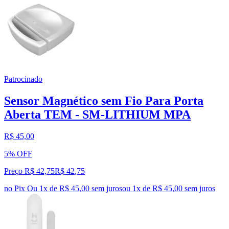
Patrocinado
Sensor Magnético sem Fio Para Porta
Aberta TEM - SM-LITHIUM MPA
R$ 45,00
5% OFF
Preço R$ 42,75
R$
42
,
75
no Pix
Ou 1x de R$ 45,00 sem juros
ou
1
x de
R$ 45,00
sem juros