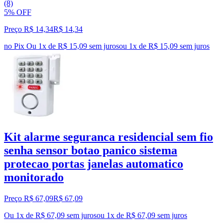
(8)
5% OFF
Preço R$ 14,34
R$
14
,
34
no Pix
Ou 1x de R$ 15,09 sem juros
ou
1
x de
R$ 15,09
sem juros
Kit alarme seguranca residencial sem fio
senha sensor botao panico sistema
protecao portas janelas automatico
monitorado
Preço R$ 67,09
R$
67
,
09
Ou 1x de R$ 67,09 sem juros
ou
1
x de
R$ 67,09
sem juros