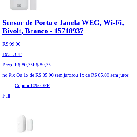
Sensor de Porta e Janela WEG, Wi-Fi,
Bivolt, Branco - 15718937
R$ 99,90
19% OFF
Preço R$ 80,75
R$
80
,
75
no Pix
Ou 1x de R$ 85,00 sem juros
ou
1
x de
R$ 85,00
sem juros
Cupom 10% OFF
Full