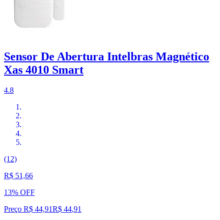
Sensor De Abertura Intelbras Magnético
Xas 4010 Smart
4.8
(12)
R$ 51,66
13% OFF
Preço R$ 44,91
R$
44
,
91