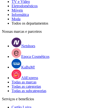
TV e Vídeo
Eletrodomésticos
Móveis
Informática
Moda
Todos os departamentos
Nossas marcas e parceiros
Netshoes
Epoca Cosméticos
KaBuM!
AliExpress
Todas as marcas
Todas as categorias
Todas as subcategorias
Serviços e benefícios
Cartão Luiza