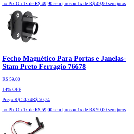
no Pix
Ou 1x de R$ 49,90 sem juros
ou
1
x de
R$ 49,90
sem juros
Fecho Magnético Para Portas e Janelas-
Stam Preto Ferragio 76678
R$ 59,00
14% OFF
Preço R$ 50,74
R$
50
,
74
no Pix
Ou 1x de R$ 59,00 sem juros
ou
1
x de
R$ 59,00
sem juros