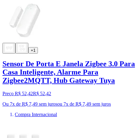
+1
Sensor De Porta E Janela Zigbee 3.0 Para
Casa Inteligente, Alarme Para
Zigbee2MQTT, Hub Gateway Tuya
Preço R$ 52,42
R$
52
,
42
Ou 7x de R$ 7,49 sem juros
ou
7
x de
R$ 7,49
sem juros
Compra Internacional