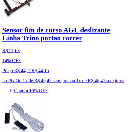
Sensor fim de curso AGL deslizante
Linha Trino portao correr
R$ 51,63
14% OFF
Preço R$ 44,15
R$
44
,
15
no Pix
Ou 1x de R$ 46,47 sem juros
ou
1
x de
R$ 46,47
sem juros
Cupom 10% OFF