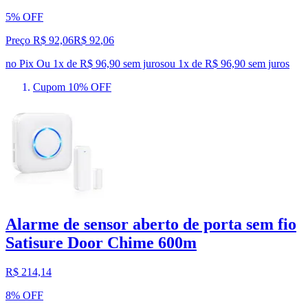
5% OFF
Preço R$ 92,06
R$
92
,
06
no Pix
Ou 1x de R$ 96,90 sem juros
ou
1
x de
R$ 96,90
sem juros
Cupom 10% OFF
Alarme de sensor aberto de porta sem fio
Satisure Door Chime 600m
R$ 214,14
8% OFF