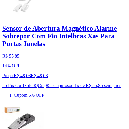
Sensor de Abertura Magnético Alarme
Sobrepor Com Fio Intelbras Xas Para
Portas Janelas
R$ 55,85
14% OFF
Preço R$ 48,03
R$
48
,
03
no Pix
Ou 1x de R$ 55,85 sem juros
ou
1
x de
R$ 55,85
sem juros
Cupom 5% OFF