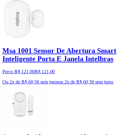
Msa 1001 Sensor De Abertura Smart
Inteligente Porta E Janela Intelbras
Preço R$ 121,00
R$
121
,
00
Ou 2x de R$ 60,50 sem juros
ou
2
x de
R$ 60,50
sem juros