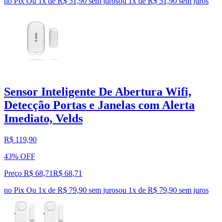
no Pix
Ou 1x de R$ 51,90 sem juros
ou
1
x de
R$ 51,90
sem juros
Sensor Inteligente De Abertura Wifi,
Detecção Portas e Janelas com Alerta
Imediato, Velds
R$ 119,90
43% OFF
Preço R$ 68,71
R$
68
,
71
no Pix
Ou 1x de R$ 79,90 sem juros
ou
1
x de
R$ 79,90
sem juros