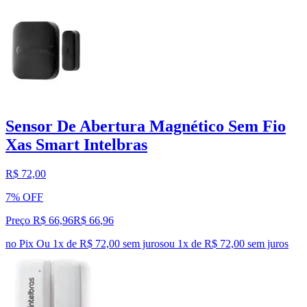
Sensor De Abertura Magnético Sem Fio
Xas Smart Intelbras
R$ 72,00
7% OFF
Preço R$ 66,96
R$
66
,
96
no Pix
Ou 1x de R$ 72,00 sem juros
ou
1
x de
R$ 72,00
sem juros