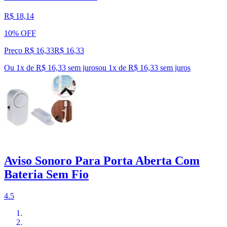
R$ 18,14
10% OFF
Preço R$ 16,33
R$
16
,
33
Ou 1x de R$ 16,33 sem juros
ou
1
x de
R$ 16,33
sem juros
Aviso Sonoro Para Porta Aberta Com
Bateria Sem Fio
4.5