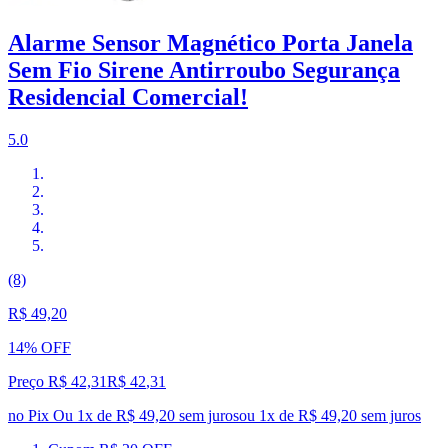
Alarme Sensor Magnético Porta Janela
Sem Fio Sirene Antirroubo Segurança
Residencial Comercial!
5.0
(8)
R$ 49,20
14% OFF
Preço R$ 42,31
R$
42
,
31
no Pix
Ou 1x de R$ 49,20 sem juros
ou
1
x de
R$ 49,20
sem juros