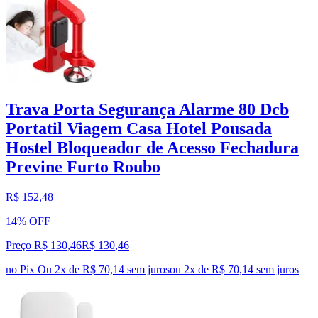
Trava Porta Segurança Alarme 80 Dcb
Portatil Viagem Casa Hotel Pousada
Hostel Bloqueador de Acesso Fechadura
Previne Furto Roubo
R$ 152,48
14% OFF
Preço R$ 130,46
R$
130
,
46
no Pix
Ou 2x de R$ 70,14 sem juros
ou
2
x de
R$ 70,14
sem juros