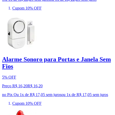
Cupom 10% OFF
Alarme Sonoro para Portas e Janela Sem
Fios
5% OFF
Preço R$ 16,20
R$
16
,
20
no Pix
Ou 1x de R$ 17,05 sem juros
ou
1
x de
R$ 17,05
sem juros
Cupom 10% OFF