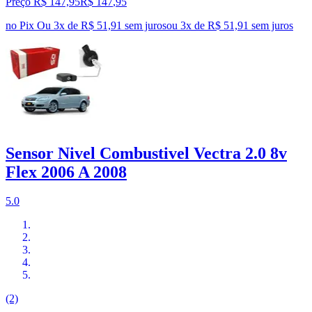
Preço R$ 147,95
R$
147
,
95
no Pix
Ou 3x de R$ 51,91 sem juros
ou
3
x de
R$ 51,91
sem juros
Sensor Nivel Combustivel Vectra 2.0 8v
Flex 2006 A 2008
5.0
(2)