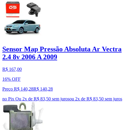
Sensor Map Pressão Absoluta Ar Vectra
2.4 8v 2006 A 2009
R$ 167,00
16% OFF
Preço R$ 140,28
R$
140
,
28
no Pix
Ou 2x de R$ 83,50 sem juros
ou
2
x de
R$ 83,50
sem juros