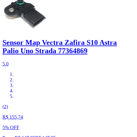
Sensor Map Vectra Zafira S10 Astra
Palio Uno Strada 77364869
5.0
(2)
R$ 155,74
5% OFF