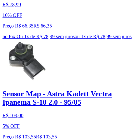
R$ 78,99
16% OFF
Preço R$ 66,35
R$
66
,
35
no Pix
Ou 1x de R$ 78,99 sem juros
ou
1
x de
R$ 78,99
sem juros
Sensor Map - Astra Kadett Vectra
Ipanema S-10 2.0 - 95/05
R$ 109,00
5% OFF
Preço R$ 103,55
R$
103
,
55