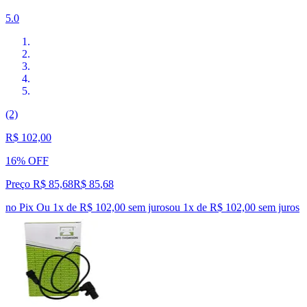
5.0
(2)
R$ 102,00
16% OFF
Preço R$ 85,68
R$
85
,
68
no Pix
Ou 1x de R$ 102,00 sem juros
ou
1
x de
R$ 102,00
sem juros