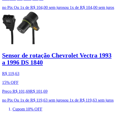
no Pix
Ou 1x de R$ 104,00 sem juros
ou
1
x de
R$ 104,00
sem juros
Sensor de rotação Chevrolet Vectra 1993
a 1996 DS 1840
R$ 119,63
15% OFF
Preço R$ 101,69
R$
101
,
69
no Pix
Ou 1x de R$ 119,63 sem juros
ou
1
x de
R$ 119,63
sem juros
Cupom 10% OFF