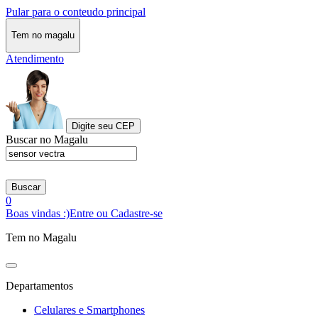
Pular para o conteudo principal
Tem no magalu
Atendimento
Digite seu CEP
Buscar no Magalu
Buscar
0
Boas vindas :)
Entre ou Cadastre-se
Tem no Magalu
Departamentos
Celulares e Smartphones