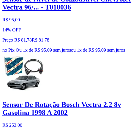
Vectra 96/... - T010036
R$ 95,09
14% OFF
Preço R$ 81,78
R$
81
,
78
no Pix
Ou 1x de R$ 95,09 sem juros
ou
1
x de
R$ 95,09
sem juros
Sensor De Rotação Bosch Vectra 2.2 8v
Gasolina 1998 A 2002
R$ 253,00