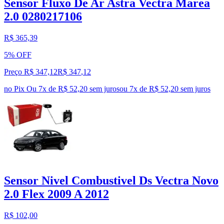
Sensor Fluxo De Ar Astra Vectra Marea
2.0 0280217106
R$ 365,39
5% OFF
Preço R$ 347,12
R$
347
,
12
no Pix
Ou 7x de R$ 52,20 sem juros
ou
7
x de
R$ 52,20
sem juros
Sensor Nivel Combustivel Ds Vectra Novo
2.0 Flex 2009 A 2012
R$ 102,00