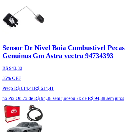
Sensor De Nivel Boia Combustivel Pecas
Genuinas Gm Astra vectra 94734393
R$ 943,80
35% OFF
Preço R$ 614,41
R$
614
,
41
no Pix
Ou 7x de R$ 94,38 sem juros
ou
7
x de
R$ 94,38
sem juros