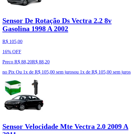
Sensor De Rotação Ds Vectra 2.2 8v
Gasolina 1998 A 2002
R$ 105,00
16% OFF
Preço R$ 88,20
R$
88
,
20
no Pix
Ou 1x de R$ 105,00 sem juros
ou
1
x de
R$ 105,00
sem juros
Sensor Velocidade Mte Vectra 2.0 2009 A