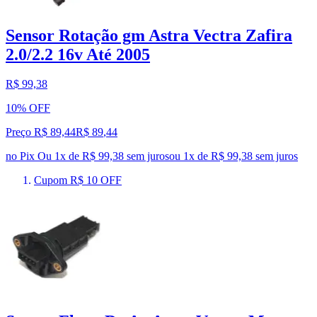
Sensor Rotação gm Astra Vectra Zafira
2.0/2.2 16v Até 2005
R$ 99,38
10% OFF
Preço R$ 89,44
R$
89
,
44
no Pix
Ou 1x de R$ 99,38 sem juros
ou
1
x de
R$ 99,38
sem juros
Cupom R$ 10 OFF