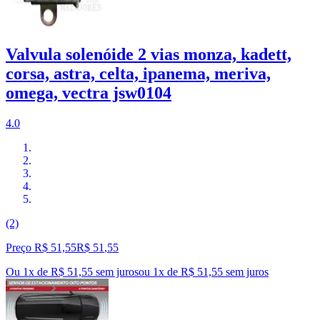
Valvula solenóide 2 vias monza, kadett,
corsa, astra, celta, ipanema, meriva,
omega, vectra jsw0104
4.0
(2)
Preço R$ 51,55
R$
51
,
55
Ou 1x de R$ 51,55 sem juros
ou
1
x de
R$ 51,55
sem juros