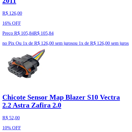
2011
R$ 126,00
16% OFF
Preço R$ 105,84
R$
105
,
84
no Pix
Ou 1x de R$ 126,00 sem juros
ou
1
x de
R$ 126,00
sem juros
Chicote Sensor Map Blazer S10 Vectra
2.2 Astra Zafira 2.0
R$ 52,00
10% OFF