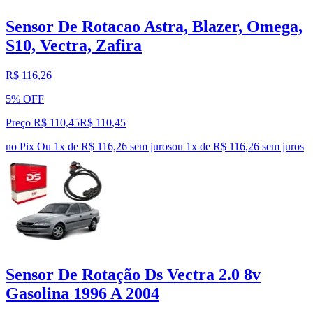
Sensor De Rotacao Astra, Blazer, Omega,
S10, Vectra, Zafira
R$ 116,26
5% OFF
Preço R$ 110,45
R$
110
,
45
no Pix
Ou 1x de R$ 116,26 sem juros
ou
1
x de
R$ 116,26
sem juros
Sensor De Rotação Ds Vectra 2.0 8v
Gasolina 1996 A 2004