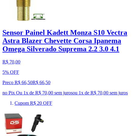
Sensor Painel Kadett Monza S10 Vectra
Astra Blazer Chevette Corsa Ipanema
Omega Silverado Suprema 2.2 3.0 4.1
R$ 70,00
5% OFF
Preço R$ 66,50
R$
66
,
50
no Pix
Ou 1x de R$ 70,00 sem juros
ou
1
x de
R$ 70,00
sem juros
Cupom R$ 20 OFF