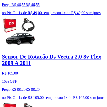
Preço R$ 46,55
R$
46
,
55
no Pix
Ou 1x de R$ 49,00 sem juros
ou
1
x de
R$ 49,00
sem juros
Sensor De Rotação Ds Vectra 2.0 8v Flex
2009 A 2011
R$ 105,00
16% OFF
Preço R$ 88,20
R$
88
,
20
no Pix
Ou 1x de R$ 105,00 sem juros
ou
1
x de
R$ 105,00
sem juros