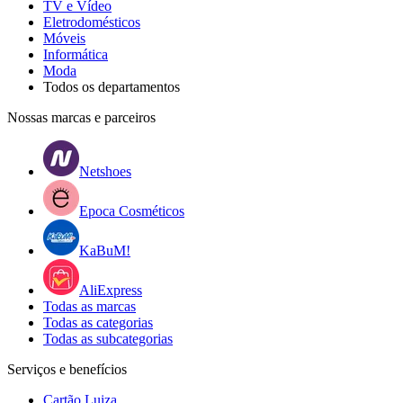
TV e Vídeo
Eletrodomésticos
Móveis
Informática
Moda
Todos os departamentos
Nossas marcas e parceiros
Netshoes
Epoca Cosméticos
KaBuM!
AliExpress
Todas as marcas
Todas as categorias
Todas as subcategorias
Serviços e benefícios
Cartão Luiza