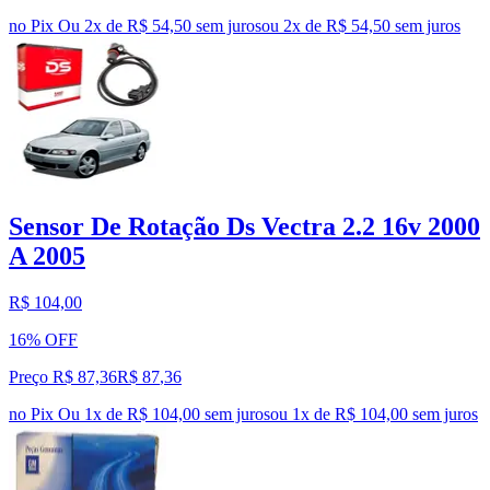
no Pix
Ou 2x de R$ 54,50 sem juros
ou
2
x de
R$ 54,50
sem juros
Sensor De Rotação Ds Vectra 2.2 16v 2000
A 2005
R$ 104,00
16% OFF
Preço R$ 87,36
R$
87
,
36
no Pix
Ou 1x de R$ 104,00 sem juros
ou
1
x de
R$ 104,00
sem juros