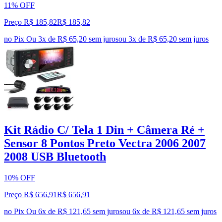
11% OFF
Preço R$ 185,82
R$
185
,
82
no Pix
Ou 3x de R$ 65,20 sem juros
ou
3
x de
R$ 65,20
sem juros
Kit Rádio C/ Tela 1 Din + Câmera Ré +
Sensor 8 Pontos Preto Vectra 2006 2007
2008 USB Bluetooth
10% OFF
Preço R$ 656,91
R$
656
,
91
no Pix
Ou 6x de R$ 121,65 sem juros
ou
6
x de
R$ 121,65
sem juros