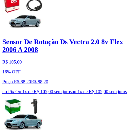
Sensor De Rotação Ds Vectra 2.0 8v Flex
2006 A 2008
R$ 105,00
16% OFF
Preço R$ 88,20
R$
88
,
20
no Pix
Ou 1x de R$ 105,00 sem juros
ou
1
x de
R$ 105,00
sem juros