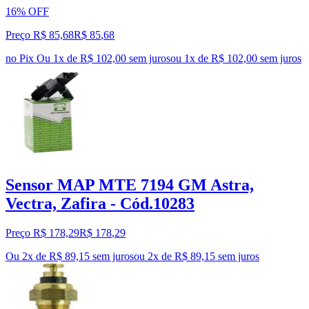
16% OFF
Preço R$ 85,68
R$
85
,
68
no Pix
Ou 1x de R$ 102,00 sem juros
ou
1
x de
R$ 102,00
sem juros
Sensor MAP MTE 7194 GM Astra,
Vectra, Zafira - Cód.10283
Preço R$ 178,29
R$
178
,
29
Ou 2x de R$ 89,15 sem juros
ou
2
x de
R$ 89,15
sem juros