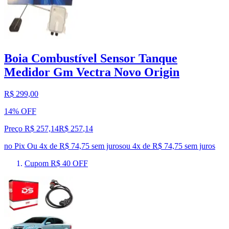
Boia Combustível Sensor Tanque
Medidor Gm Vectra Novo Origin
R$ 299,00
14% OFF
Preço R$ 257,14
R$
257
,
14
no Pix
Ou 4x de R$ 74,75 sem juros
ou
4
x de
R$ 74,75
sem juros
Cupom R$ 40 OFF