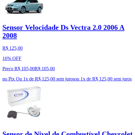
Sensor Velocidade Ds Vectra 2.0 2006 A
2008
R$ 125,00
16% OFF
Preço R$ 105,00
R$
105
,
00
no Pix
Ou 1x de R$ 125,00 sem juros
ou
1
x de
R$ 125,00
sem juros
Sensor de Nivel de Combustível Chevrolet