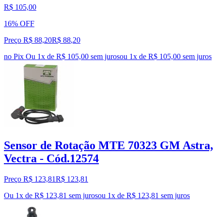
R$ 105,00
16% OFF
Preço R$ 88,20
R$
88
,
20
no Pix
Ou 1x de R$ 105,00 sem juros
ou
1
x de
R$ 105,00
sem juros
Sensor de Rotação MTE 70323 GM Astra,
Vectra - Cód.12574
Preço R$ 123,81
R$
123
,
81
Ou 1x de R$ 123,81 sem juros
ou
1
x de
R$ 123,81
sem juros