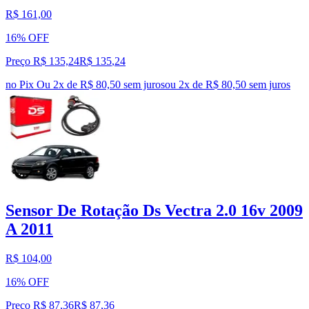
R$ 161,00
16% OFF
Preço R$ 135,24
R$
135
,
24
no Pix
Ou 2x de R$ 80,50 sem juros
ou
2
x de
R$ 80,50
sem juros
Sensor De Rotação Ds Vectra 2.0 16v 2009
A 2011
R$ 104,00
16% OFF
Preço R$ 87,36
R$
87
,
36