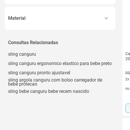
Ver todos
3
18 Kg
12 Posições
25 Kg
Material
3 Posicoes
Ver todos
Algodão
4
Algodão/ Poliéster
Consultas Relacionadas
6
Ver todos
sling canguru
Ca
20
sling canguru ergonomico elastico para bebe preto
sling canguru pronto ajustavel
R$
sling argola canguru com bolso carregador de
2x
bebe protecao
2 v
o
sling bebe canguru bebe recem nascido