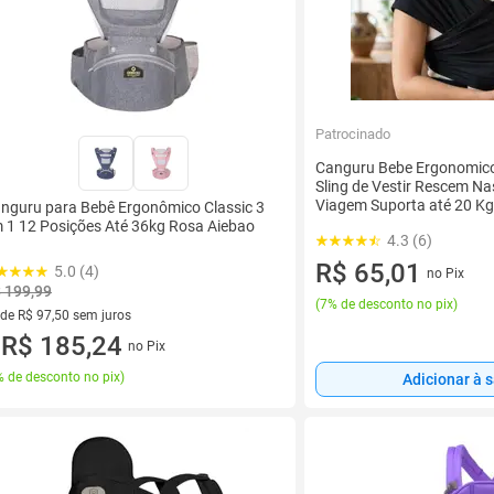
Patrocinado
Canguru Bebe Ergonomic
Sling de Vestir Rescem Na
Viagem Suporta até 20 Kg
nguru para Bebê Ergonômico Classic 3
Maternidade cha de Bebe 
 1 12 Posições Até 36kg Rosa Aiebao
4.3 (6)
R$ 65,01
5.0 (4)
no Pix
 199,99
(
7% de desconto no pix
)
 de R$ 97,50 sem juros
ez de R$ 97,50 sem juros
R$ 185,24
no Pix
u
 de desconto no pix
)
Adicionar à 