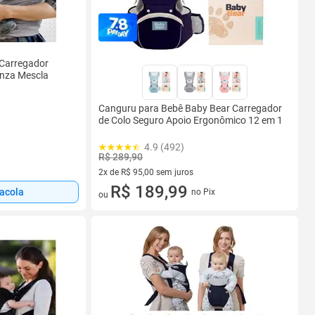
 Carregador
inza Mescla
Canguru para Bebê Baby Bear Carregador
de Colo Seguro Apoio Ergonômico 12 em 1
4.9 (492)
R$ 289,90
2x de R$ 95,00 sem juros
2 vez de R$ 95,00 sem juros
R$ 189,99
sacola
no Pix
ou