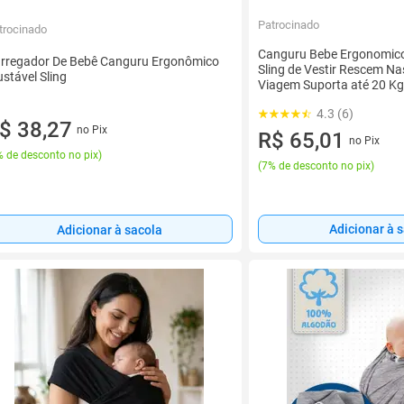
Patrocinado
trocinado
Canguru Bebe Ergonomic
rregador De Bebê Canguru Ergonômico
Sling de Vestir Rescem Na
ustável Sling
Viagem Suporta até 20 Kg
Maternidade cha de Bebe 
4.3 (6)
$ 38,27
no Pix
R$ 65,01
no Pix
 de desconto no pix
)
(
7% de desconto no pix
)
Adicionar à 
Adicionar à sacola