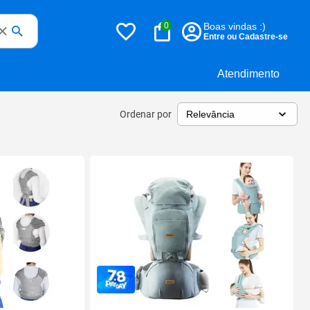
0
Boas vindas :)
Entre ou Cadastre-se
Atendimento
Ordenar por