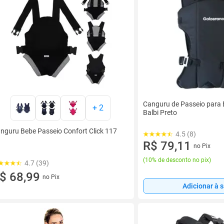
Canguru de Passeio para
+
2
Balbi Preto
nguru Bebe Passeio Confort Click 117
4.5 (8)
R$ 79,11
no Pix
(
10% de desconto no pix
)
4.7 (39)
$ 68,99
no Pix
Adicionar à 