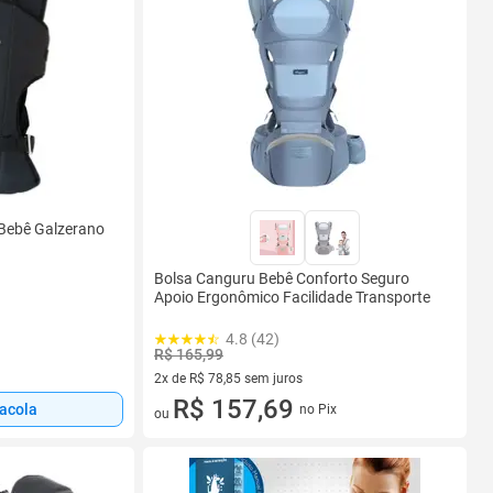
 Bebê Galzerano
Bolsa Canguru Bebê Conforto Seguro
Apoio Ergonômico Facilidade Transporte
4.8 (42)
R$ 165,99
2x de R$ 78,85 sem juros
2 vez de R$ 78,85 sem juros
R$ 157,69
sacola
no Pix
ou