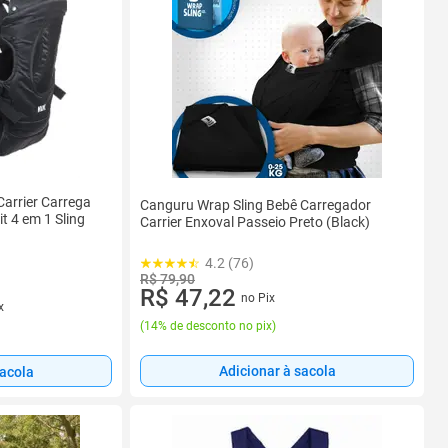
arrier Carrega
Canguru Wrap Sling Bebê Carregador
t 4 em 1 Sling
Carrier Enxoval Passeio Preto (Black)
4.2 (76)
R$ 79,90
R$ 47,22
no Pix
x
(
14% de desconto no pix
)
Adicionar à sacola
sacola