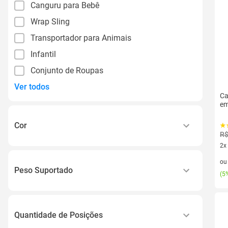
Canguru para Bebê
Wrap Sling
Transportador para Animais
Infantil
Conjunto de Roupas
Ver todos
Ca
em
Cor
R$
2x
Preto
2 v
o
Azul
Peso Suportado
(
5%
Cinza
15 Kg
Vermelho
9 Kg
Rosa
Quantidade de Posições
12 Kg