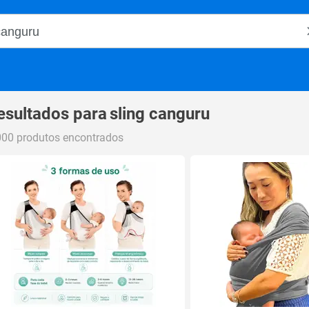
o Magalu
esultados para
sling canguru
000 produtos encontrados