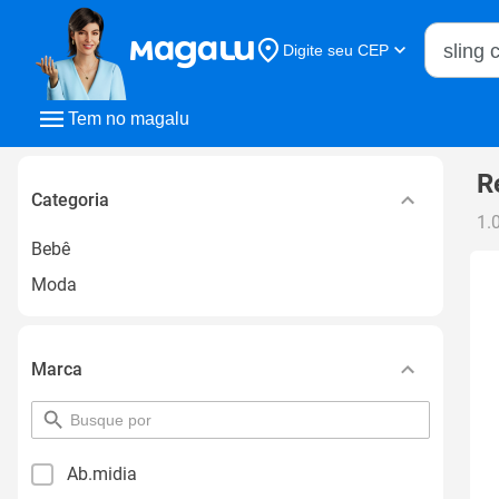
Buscar n
Digite seu CEP
Buscar
Tem no magalu
R
Categoria
1.
Bebê
Moda
Marca
pesquisar
por
filtro
Ab.midia