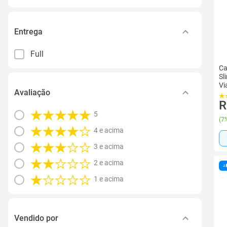
Entrega
Full
Ca
Sl
Vi
Avaliação
Ma
R
5
(
7%
4 e acima
3 e acima
2 e acima
1 e acima
Vendido por