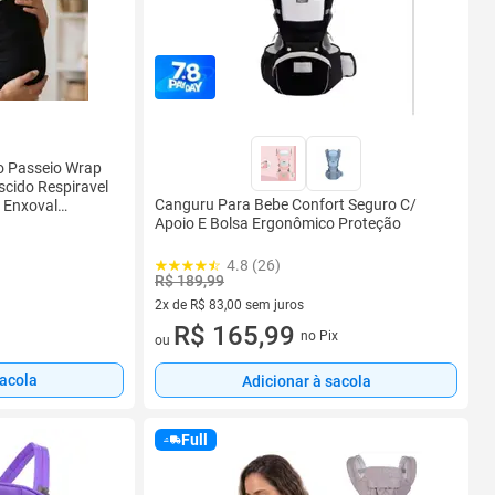
o Passeio Wrap
scido Respiravel
Canguru Para Bebe Confort Seguro C/
 Enxoval
Apoio E Bolsa Ergonômico Proteção
Best Sling
4.8 (26)
R$ 189,99
2x de R$ 83,00 sem juros
2 vez de R$ 83,00 sem juros
R$ 165,99
no Pix
ou
sacola
Adicionar à sacola
Full