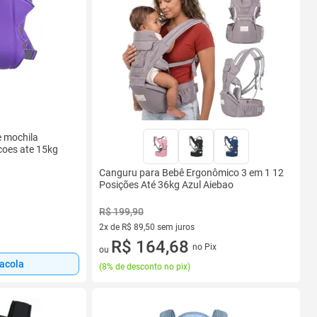
 mochila
coes ate 15kg
Canguru para Bebê Ergonômico 3 em 1 12
Posições Até 36kg Azul Aiebao
R$ 199,90
2x de R$ 89,50 sem juros
2 vez de R$ 89,50 sem juros
R$ 164,68
no Pix
ou
sacola
(
8% de desconto no pix
)