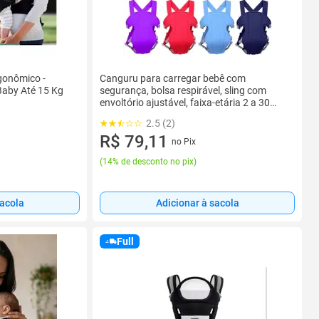
gonômico -
Canguru para carregar bebê com
Baby Até 15 Kg
segurança, bolsa respirável, sling com
envoltório ajustável, faixa-etária 2 a 30
meses
2.5 (2)
R$ 79,11
no Pix
(
14% de desconto no pix
)
sacola
Adicionar à sacola
Full