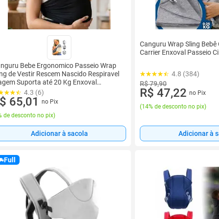
Canguru Wrap Sling Bebê
Carrier Enxoval Passeio C
nguru Bebe Ergonomico Passeio Wrap
ing de Vestir Rescem Nascido Respiravel
4.8 (384)
agem Suporta até 20 Kg Enxoval
R$ 79,90
R$ 47,22
ternidade cha de Bebe Best Sling
4.3 (6)
no Pix
$ 65,01
no Pix
(
14% de desconto no pix
)
 de desconto no pix
)
Adicionar à sacola
Adicionar à 
Full