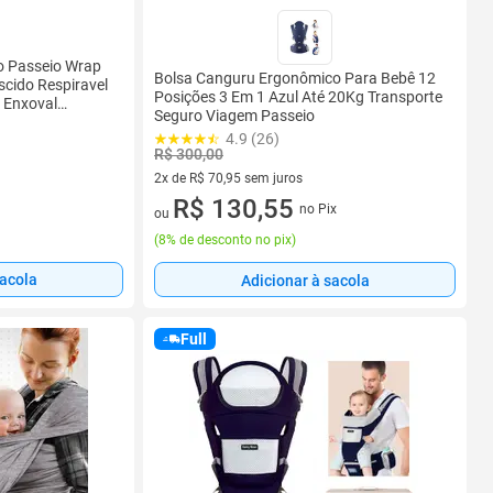
o Passeio Wrap
Bolsa Canguru Ergonômico Para Bebê 12
scido Respiravel
Posições 3 Em 1 Azul Até 20Kg Transporte
 Enxoval
Seguro Viagem Passeio
Best Sling
4.9 (26)
R$ 300,00
2x de R$ 70,95 sem juros
2 vez de R$ 70,95 sem juros
R$ 130,55
no Pix
ou
(
8% de desconto no pix
)
sacola
Adicionar à sacola
Full