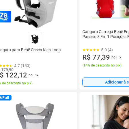
Canguru Carrega Bebê Er
Passeio 3 Em 1 Posições 
5.0 (4)
nguru para Bebê Cosco Kids Loop
R$ 77,39
no Pix
(
14% de desconto no pix
)
4.7 (150)
 179,90
$ 122,12
no Pix
Adicionar à 
 de desconto no pix
)
Full