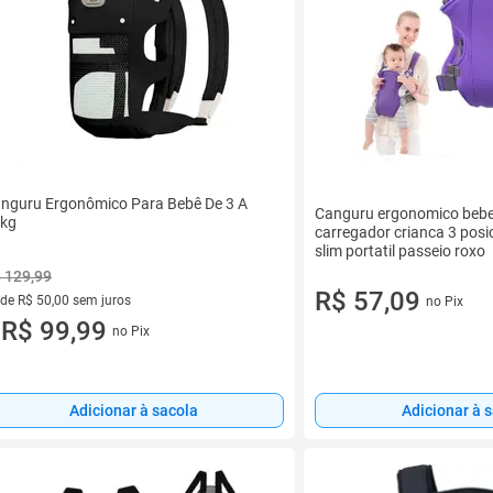
nguru Ergonômico Para Bebê De 3 A
Canguru ergonomico bebe
kg
carregador crianca 3 posi
slim portatil passeio roxo
 129,99
R$ 57,09
 de R$ 50,00 sem juros
no Pix
ez de R$ 50,00 sem juros
R$ 99,99
no Pix
u
Adicionar à sacola
Adicionar à 