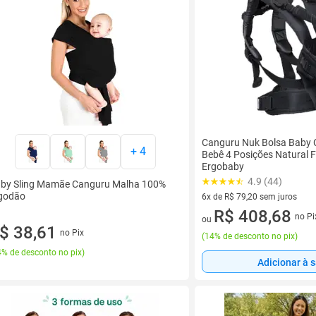
Canguru Nuk Bolsa Baby C
+
4
Bebê 4 Posições Natural Fi
Ergobaby
4.9 (44)
by Sling Mamãe Canguru Malha 100%
godão
6x de R$ 79,20 sem juros
6 vez de R$ 79,20 sem juros
R$ 408,68
no Pi
ou
$ 38,61
no Pix
(
14% de desconto no pix
)
% de desconto no pix
)
Adicionar à 