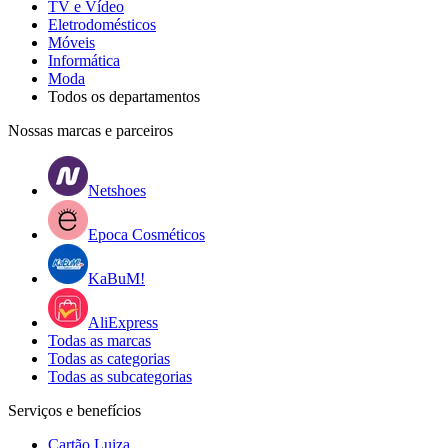
TV e Vídeo
Eletrodomésticos
Móveis
Informática
Moda
Todos os departamentos
Nossas marcas e parceiros
Netshoes
Epoca Cosméticos
KaBuM!
AliExpress
Todas as marcas
Todas as categorias
Todas as subcategorias
Serviços e benefícios
Cartão Luiza