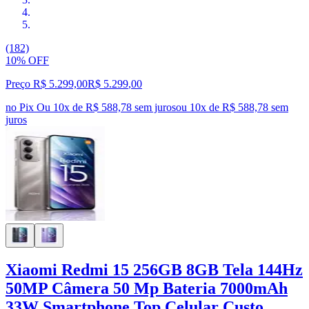
(182)
10% OFF
Preço R$ 5.299,00
R$
5.299
,
00
no Pix
Ou 10x de R$ 588,78 sem juros
ou
10
x de
R$ 588,78
sem
juros
Xiaomi Redmi 15 256GB 8GB Tela 144Hz
50MP Câmera 50 Mp Bateria 7000mAh
33W Smartphone Top Celular Custo