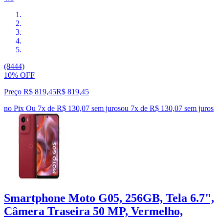
(8444)
10% OFF
Preço R$ 819,45
R$
819
,
45
no Pix
Ou 7x de R$ 130,07 sem juros
ou
7
x de
R$ 130,07
sem juros
Smartphone Moto G05, 256GB, Tela 6.7",
Câmera Traseira 50 MP, Vermelho,