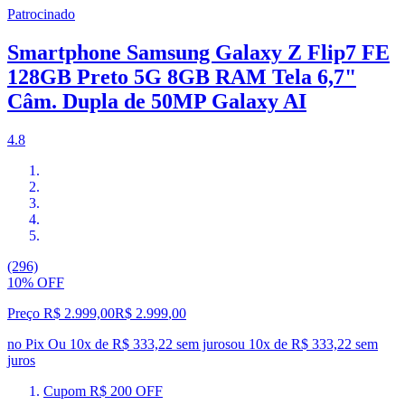
Patrocinado
Smartphone Samsung Galaxy Z Flip7 FE
128GB Preto 5G 8GB RAM Tela 6,7"
Câm. Dupla de 50MP Galaxy AI
4.8
(296)
10% OFF
Preço R$ 2.999,00
R$
2.999
,
00
no Pix
Ou 10x de R$ 333,22 sem juros
ou
10
x de
R$ 333,22
sem
juros
Cupom R$ 200 OFF