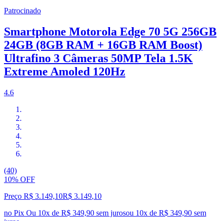
Patrocinado
Smartphone Motorola Edge 70 5G 256GB
24GB (8GB RAM + 16GB RAM Boost)
Ultrafino 3 Câmeras 50MP Tela 1.5K
Extreme Amoled 120Hz
4.6
(40)
10% OFF
Preço R$ 3.149,10
R$
3.149
,
10
no Pix
Ou 10x de R$ 349,90 sem juros
ou
10
x de
R$ 349,90
sem