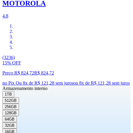
MOTOROLA
4.8
(3236)
15% OFF
Preço R$ 824,72
R$
824
,
72
no Pix
Ou 8x de R$ 121,28 sem juros
ou
8
x de
R$ 121,28
sem juros
Armazenamento interno
1TB
512GB
256GB
128GB
64GB
32GB
16GB