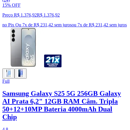
15% OFF
Preço R$ 1.376,92
R$
1.376
,
92
no Pix
Ou 7x de R$ 231,42 sem juros
ou
7
x de
R$ 231,42
sem juros
Full
Samsung Galaxy S25 5G 256GB Galaxy
AI Prata 6,2" 12GB RAM Câm. Tripla
50+12+10MP Bateria 4000mAh Dual
Chip
4.8