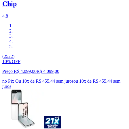
Chip
4.8
(2522)
10% OFF
Preço R$ 4.099,00
R$
4.099
,
00
no Pix
Ou 10x de R$ 455,44 sem juros
ou
10
x de
R$ 455,44
sem
juros