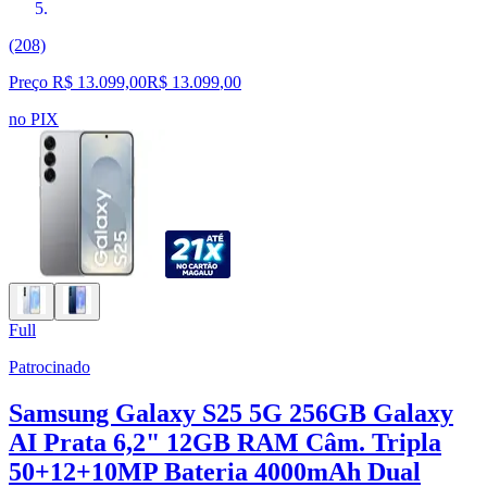
(208)
Preço R$ 13.099,00
R$
13.099
,
00
no PIX
Full
Patrocinado
Samsung Galaxy S25 5G 256GB Galaxy
AI Prata 6,2" 12GB RAM Câm. Tripla
50+12+10MP Bateria 4000mAh Dual