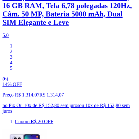
16 GB RAM, Tela 6,78 polegadas 120Hz,
Câm. 50 MP, Bateria 5000 mAh, Dual
SIM Elegante e Leve
5.0
(6)
14% OFF
Preço R$ 1.314,07
R$
1.314
,
07
no Pix
Ou 10x de R$ 152,80 sem juros
ou
10
x de
R$ 152,80
sem
juros
Cupom R$ 20 OFF