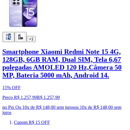
+1
Smartphone Xiaomi Redmi Note 15 4G,
128GB, 6GB RAM, Dual SIM, Tela 6,67
polegadas AMOLED 120 Hz,Câmera 50
MP, Bateria 5000 mAh, Android 14.
15% OFF
Preço R$ 1.257,99
R$
1.257
,
99
no Pix
Ou 10x de R$ 148,00 sem juros
ou
10
x de
R$ 148,00
sem
juros
Cupom R$ 15 OFF