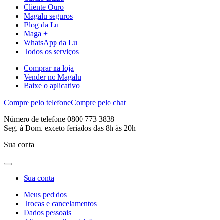
Cliente Ouro
Magalu seguros
Blog da Lu
Maga +
WhatsApp da Lu
Todos os serviços
Comprar na loja
Vender no Magalu
Baixe o aplicativo
Compre pelo telefone
Compre pelo chat
Número de telefone 0800 773 3838
Seg. à Dom. exceto feriados das 8h às 20h
Sua conta
Sua conta
Meus pedidos
Trocas e cancelamentos
Dados pessoais