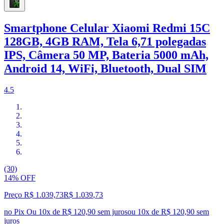
Smartphone Celular Xiaomi Redmi 15C
128GB, 4GB RAM, Tela 6,71 polegadas
IPS, Câmera 50 MP, Bateria 5000 mAh,
Android 14, WiFi, Bluetooth, Dual SIM
4.5
(30)
14% OFF
Preço R$ 1.039,73
R$
1.039
,
73
no Pix
Ou 10x de R$ 120,90 sem juros
ou
10
x de
R$ 120,90
sem
juros