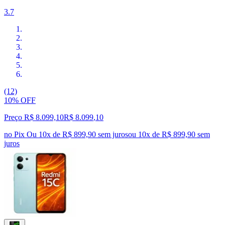
3.7
(12)
10% OFF
Preço R$ 8.099,10
R$
8.099
,
10
no Pix
Ou 10x de R$ 899,90 sem juros
ou
10
x de
R$ 899,90
sem
juros