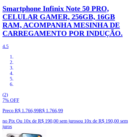
Smartphone Infinix Note 50 PRO,
CELULAR GAMER, 256GB, 16GB
RAM, ACOMPANHA MESINHA DE
CARREGAMENTO POR INDUÇÃO.
4.5
(2)
7% OFF
Preço R$ 1.766,99
R$
1.766
,
99
no Pix
Ou 10x de R$ 190,00 sem juros
ou
10
x de
R$ 190,00
sem
juros