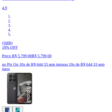
4.9
(1606)
10% OFF
Preço R$ 5.799,00
R$
5.799
,
00
no Pix
Ou 10x de R$ 644,33 sem juros
ou
10
x de
R$ 644,33
sem
juros