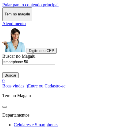
Pular para o conteudo principal
Tem no magalu
Atendimento
Digite seu CEP
Buscar no Magalu
Buscar
0
Boas vindas :)
Entre ou Cadastre-se
Tem no Magalu
Departamentos
Celulares e Smartphones