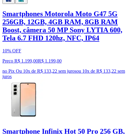
Smartphones Motorola Moto G47 5G
256GB, 12GB, 4GB RAM, 8GB RAM
Boost, câmera 50 MP Sony LYTIA 600,
Tela 6.7 FHD 120hz, NFC, IP64
10% OFF
Preço R$ 1.199,00
R$
1.199
,
00
no Pix
Ou 10x de R$ 133,22 sem juros
ou
10
x de
R$ 133,22
sem
juros
Smartphone Infinix Hot 50 Pro 256 GB,