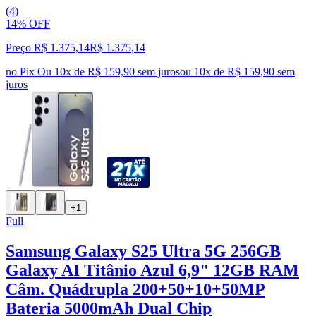
(4)
14% OFF
Preço R$ 1.375,14
R$
1.375
,
14
no Pix
Ou 10x de R$ 159,90 sem juros
ou
10
x de
R$ 159,90
sem
juros
+1
Full
Samsung Galaxy S25 Ultra 5G 256GB
Galaxy AI Titânio Azul 6,9" 12GB RAM
Câm. Quádrupla 200+50+10+50MP
Bateria 5000mAh Dual Chip