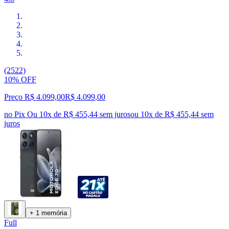
(2522)
10% OFF
Preço R$ 4.099,00
R$
4.099
,
00
no Pix
Ou 10x de R$ 455,44 sem juros
ou
10
x de
R$ 455,44
sem
juros
+ 1 memória
Full