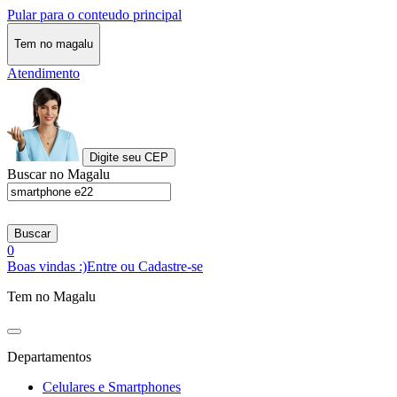
Pular para o conteudo principal
Tem no magalu
Atendimento
Digite seu CEP
Buscar no Magalu
Buscar
0
Boas vindas :)
Entre ou Cadastre-se
Tem no Magalu
Departamentos
Celulares e Smartphones