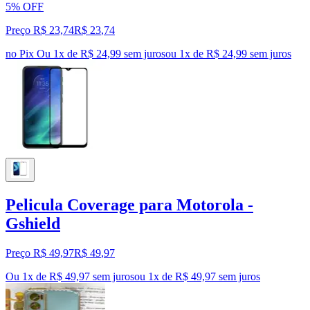
5% OFF
Preço R$ 23,74
R$
23
,
74
no Pix
Ou 1x de R$ 24,99 sem juros
ou
1
x de
R$ 24,99
sem juros
Pelicula Coverage para Motorola -
Gshield
Preço R$ 49,97
R$
49
,
97
Ou 1x de R$ 49,97 sem juros
ou
1
x de
R$ 49,97
sem juros