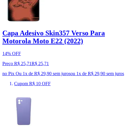
Capa Adesivo Skin357 Verso Para
Motorola Moto E22 (2022)
14% OFF
Preço R$ 25,71
R$
25
,
71
no Pix
Ou 1x de R$ 29,90 sem juros
ou
1
x de
R$ 29,90
sem juros
Cupom R$ 10 OFF