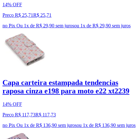
14% OFF
Preço R$ 25,71
R$
25
,
71
no Pix
Ou 1x de R$ 29,90 sem juros
ou
1
x de
R$ 29,90
sem juros
Capa carteira estampada tendencias
raposa cinza e198 para moto e22 xt2239
14% OFF
Preço R$ 117,73
R$
117
,
73
no Pix
Ou 1x de R$ 136,90 sem juros
ou
1
x de
R$ 136,90
sem juros