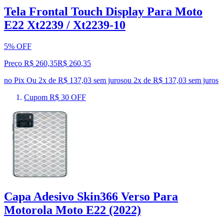
Tela Frontal Touch Display Para Moto
E22 Xt2239 / Xt2239-10
5% OFF
Preço R$ 260,35
R$
260
,
35
no Pix
Ou 2x de R$ 137,03 sem juros
ou
2
x de
R$ 137,03
sem juros
Cupom R$ 30 OFF
Capa Adesivo Skin366 Verso Para
Motorola Moto E22 (2022)