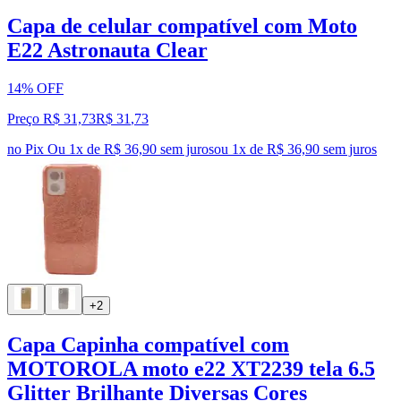
Capa de celular compatível com Moto
E22 Astronauta Clear
14% OFF
Preço R$ 31,73
R$
31
,
73
no Pix
Ou 1x de R$ 36,90 sem juros
ou
1
x de
R$ 36,90
sem juros
+2
Capa Capinha compatível com
MOTOROLA moto e22 XT2239 tela 6.5
Glitter Brilhante Diversas Cores