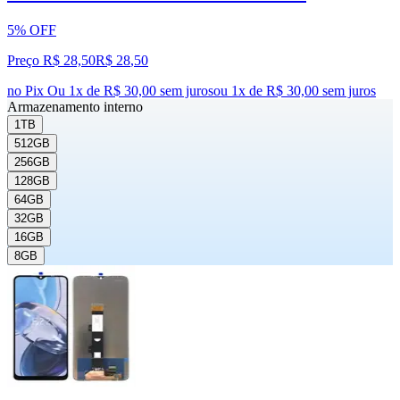
5% OFF
Preço R$ 28,50
R$
28
,
50
no Pix
Ou 1x de R$ 30,00 sem juros
ou
1
x de
R$ 30,00
sem juros
Armazenamento interno
1TB
512GB
256GB
128GB
64GB
32GB
16GB
8GB