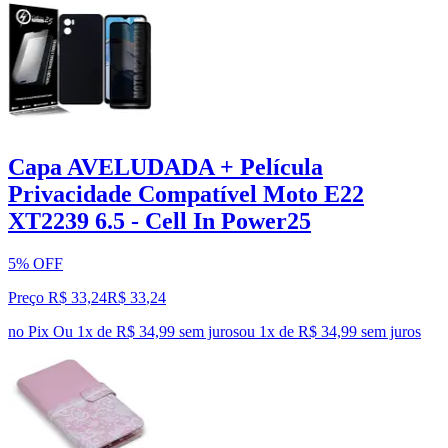
Capa AVELUDADA + Película
Privacidade Compatível Moto E22
XT2239 6.5 - Cell In Power25
5% OFF
Preço R$ 33,24
R$
33
,
24
no Pix
Ou 1x de R$ 34,99 sem juros
ou
1
x de
R$ 34,99
sem juros