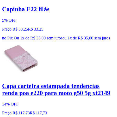
Capinha E22 lilás
5% OFF
Preço R$ 33,25
R$
33
,
25
no Pix
Ou 1x de R$ 35,00 sem juros
ou
1
x de
R$ 35,00
sem juros
Capa carteira estampada tendencias
renda poa e220 para moto g50 5g xt2149
14% OFF
Preço R$ 117,73
R$
117
,
73