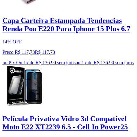
Capa Carteira Estampada Tendencias
Renda Poa E220 Para Iphone 15 Plus 6.7
14% OFF
Preço R$ 117,73
R$
117
,
73
no Pix
Ou 1x de R$ 136,90 sem juros
ou
1
x de
R$ 136,90
sem juros
Película Privativa Vidro 3d Compatível
Moto E22 XT2239 6.5 - Cell In Power25