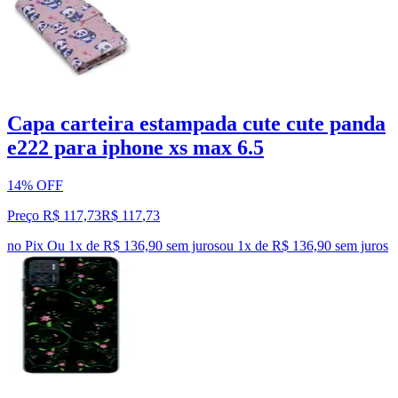
Capa carteira estampada cute cute panda
e222 para iphone xs max 6.5
14% OFF
Preço R$ 117,73
R$
117
,
73
no Pix
Ou 1x de R$ 136,90 sem juros
ou
1
x de
R$ 136,90
sem juros