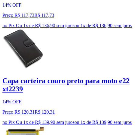
14% OFF
Preço R$ 117,73
R$
117
,
73
no Pix
Ou 1x de R$ 136,90 sem juros
ou
1
x de
R$ 136,90
sem juros
Capa carteira couro preto para moto e22
xt2239
14% OFF
Preço R$ 120,31
R$
120
,
31
no Pix
Ou 1x de R$ 139,90 sem juros
ou
1
x de
R$ 139,90
sem juros