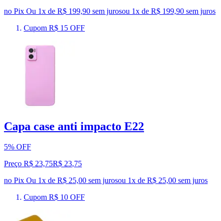
no Pix
Ou 1x de R$ 199,90 sem juros
ou
1
x de
R$ 199,90
sem juros
Cupom R$ 15 OFF
Capa case anti impacto E22
5% OFF
Preço R$ 23,75
R$
23
,
75
no Pix
Ou 1x de R$ 25,00 sem juros
ou
1
x de
R$ 25,00
sem juros
Cupom R$ 10 OFF