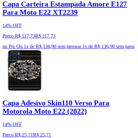
Capa Carteira Estampada Amore E127
Para Moto E22 XT2239
14% OFF
Preço R$ 117,73
R$
117
,
73
no Pix
Ou 1x de R$ 136,90 sem juros
ou
1
x de
R$ 136,90
sem juros
Capa Adesivo Skin110 Verso Para
Motorola Moto E22 (2022)
14% OFF
Preço R$ 25,71
R$
25
,
71