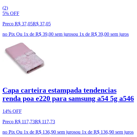
(2)
5% OFF
Preço R$ 37,05
R$
37
,
05
no Pix
Ou 1x de R$ 39,00 sem juros
ou
1
x de
R$ 39,00
sem juros
Capa carteira estampada tendencias
renda poa e220 para samsung a54 5g a546
14% OFF
Preço R$ 117,73
R$
117
,
73
no Pix
Ou 1x de R$ 136,90 sem juros
ou
1
x de
R$ 136,90
sem juros