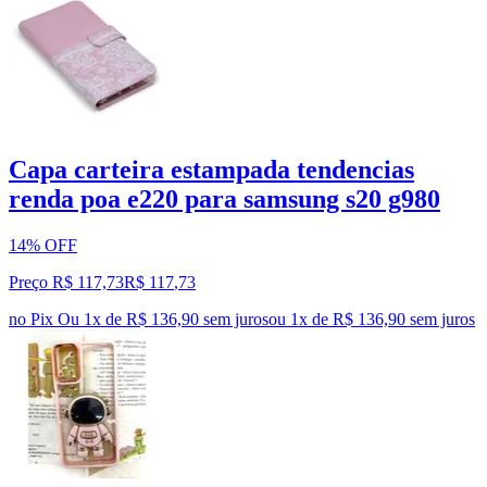
Capa carteira estampada tendencias
renda poa e220 para samsung s20 g980
14% OFF
Preço R$ 117,73
R$
117
,
73
no Pix
Ou 1x de R$ 136,90 sem juros
ou
1
x de
R$ 136,90
sem juros