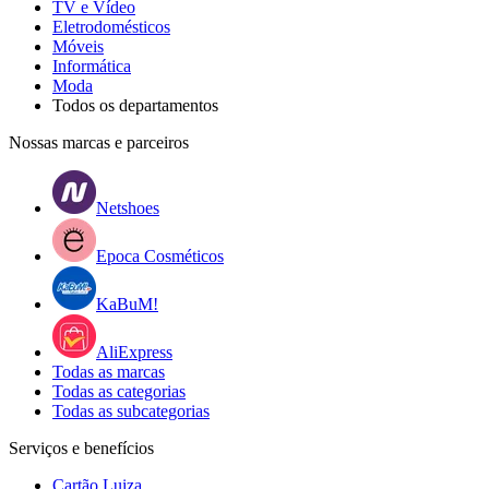
TV e Vídeo
Eletrodomésticos
Móveis
Informática
Moda
Todos os departamentos
Nossas marcas e parceiros
Netshoes
Epoca Cosméticos
KaBuM!
AliExpress
Todas as marcas
Todas as categorias
Todas as subcategorias
Serviços e benefícios
Cartão Luiza