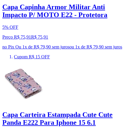
Capa Capinha Armor Militar Anti
Impacto P/ MOTO E22 - Protetora
5% OFF
Preço R$ 75,91
R$
75
,
91
no Pix
Ou 1x de R$ 79,90 sem juros
ou
1
x de
R$ 79,90
sem juros
Cupom R$ 15 OFF
Capa Carteira Estampada Cute Cute
Panda E222 Para Iphone 15 6.1