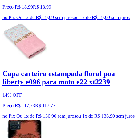
Preço R$ 18,99
R$
18
,
99
no Pix
Ou 1x de R$ 19,99 sem juros
ou
1
x de
R$ 19,99
sem juros
Capa carteira estampada floral poa
liberty e096 para moto e22 xt2239
14% OFF
Preço R$ 117,73
R$
117
,
73
no Pix
Ou 1x de R$ 136,90 sem juros
ou
1
x de
R$ 136,90
sem juros