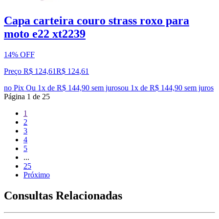
Capa carteira couro strass roxo para
moto e22 xt2239
14% OFF
Preço R$ 124,61
R$
124
,
61
no Pix
Ou 1x de R$ 144,90 sem juros
ou
1
x de
R$ 144,90
sem juros
Página
1
de
25
1
2
3
4
5
...
25
Próximo
Consultas Relacionadas