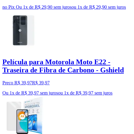
no Pix
Ou 1x de R$ 29,90 sem juros
ou
1
x de
R$ 29,90
sem juros
Película para Motorola Moto E22 -
Traseira de Fibra de Carbono - Gshield
Preço R$ 39,97
R$
39
,
97
Ou 1x de R$ 39,97 sem juros
ou
1
x de
R$ 39,97
sem juros