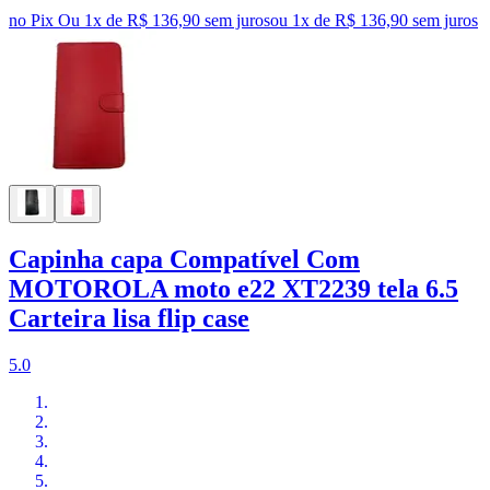
no Pix
Ou 1x de R$ 136,90 sem juros
ou
1
x de
R$ 136,90
sem juros
Capinha capa Compatível Com
MOTOROLA moto e22 XT2239 tela 6.5
Carteira lisa flip case
5.0