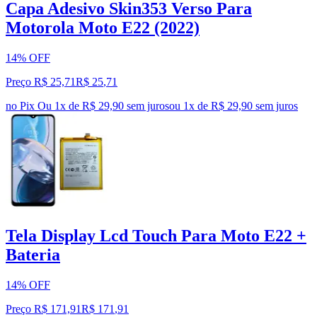
Capa Adesivo Skin353 Verso Para
Motorola Moto E22 (2022)
14% OFF
Preço R$ 25,71
R$
25
,
71
no Pix
Ou 1x de R$ 29,90 sem juros
ou
1
x de
R$ 29,90
sem juros
Tela Display Lcd Touch Para Moto E22 +
Bateria
14% OFF
Preço R$ 171,91
R$
171
,
91