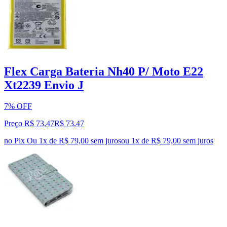
Flex Carga Bateria Nh40 P/ Moto E22
Xt2239 Envio J
7% OFF
Preço R$ 73,47
R$
73
,
47
no Pix
Ou 1x de R$ 79,00 sem juros
ou
1
x de
R$ 79,00
sem juros