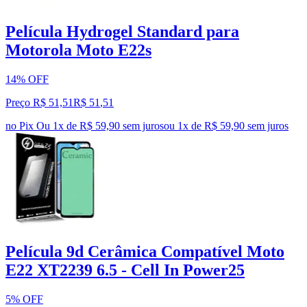
Película Hydrogel Standard para
Motorola Moto E22s
14% OFF
Preço R$ 51,51
R$
51
,
51
no Pix
Ou 1x de R$ 59,90 sem juros
ou
1
x de
R$ 59,90
sem juros
Película 9d Cerâmica Compatível Moto
E22 XT2239 6.5 - Cell In Power25
5% OFF