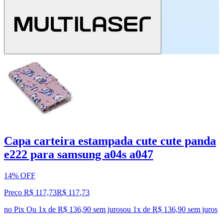
Capa carteira estampada cute cute panda
e222 para samsung a04s a047
14% OFF
Preço R$ 117,73
R$
117
,
73
no Pix
Ou 1x de R$ 136,90 sem juros
ou
1
x de
R$ 136,90
sem juros