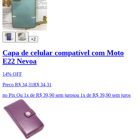
+2
Capa de celular compatível com Moto
E22 Nevoa
14% OFF
Preço R$ 34,31
R$
34
,
31
no Pix
Ou 1x de R$ 39,90 sem juros
ou
1
x de
R$ 39,90
sem juros