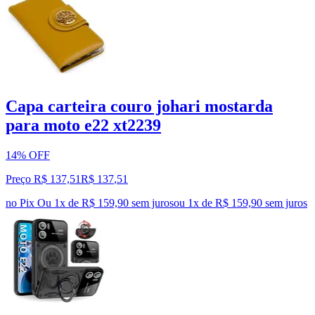
Capa carteira couro johari mostarda
para moto e22 xt2239
14% OFF
Preço R$ 137,51
R$
137
,
51
no Pix
Ou 1x de R$ 159,90 sem juros
ou
1
x de
R$ 159,90
sem juros