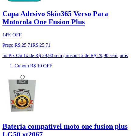
Capa Adesivo Skin365 Verso Para
Motorola One Fusion Plus
14% OFF
Preço R$ 25,71
R$
25
,
71
no Pix
Ou 1x de R$ 29,90 sem juros
ou
1
x de
R$ 29,90
sem juros
Cupom R$ 10 OFF
Bateria compatível moto one fusion plus
LG50 xt2067