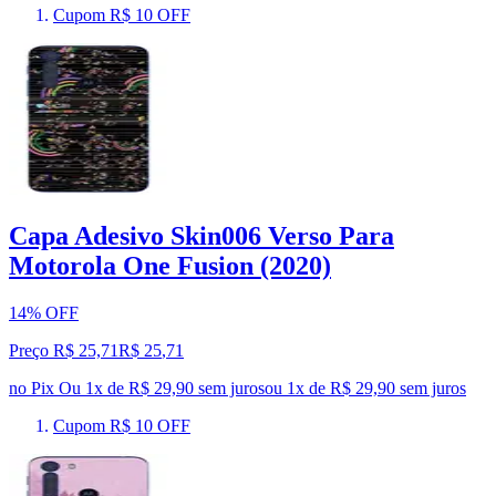
Cupom R$ 10 OFF
Capa Adesivo Skin006 Verso Para
Motorola One Fusion (2020)
14% OFF
Preço R$ 25,71
R$
25
,
71
no Pix
Ou 1x de R$ 29,90 sem juros
ou
1
x de
R$ 29,90
sem juros
Cupom R$ 10 OFF