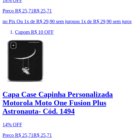
14% OFF
Preço R$ 25,71
R$
25
,
71
no Pix
Ou 1x de R$ 29,90 sem juros
ou
1
x de
R$ 29,90
sem juros
Cupom R$ 10 OFF
Capa Case Capinha Personalizada
Motorola Moto One Fusion Plus
Astronauta- Cód. 1494
14% OFF
Preço R$ 25,71
R$
25
,
71