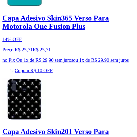
Capa Adesivo Skin365 Verso Para
Motorola One Fusion Plus
14% OFF
Preço R$ 25,71
R$
25
,
71
no Pix
Ou 1x de R$ 29,90 sem juros
ou
1
x de
R$ 29,90
sem juros
Cupom R$ 10 OFF
Capa Adesivo Skin201 Verso Para