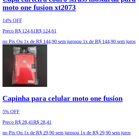
moto one fusion xt2073
14% OFF
Preço R$ 124,61
R$
124
,
61
no Pix
Ou 1x de R$ 144,90 sem juros
ou
1
x de
R$ 144,90
sem juros
Capinha para celular moto one fusion
5% OFF
Preço R$ 28,41
R$
28
,
41
no Pix
Ou 1x de R$ 29,90 sem juros
ou
1
x de
R$ 29,90
sem juros