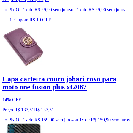
no Pix
Ou 1x de R$ 29,90 sem juros
ou
1
x de
R$ 29,90
sem juros
Cupom R$ 10 OFF
Capa carteira couro johari roxo para
moto one fusion plus xt2067
14% OFF
Preço R$ 137,51
R$
137
,
51
no Pix
Ou 1x de R$ 159,90 sem juros
ou
1
x de
R$ 159,90
sem juros