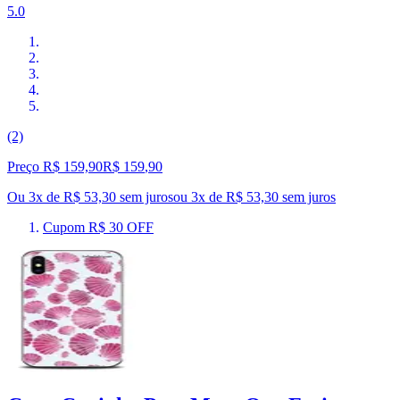
5.0
(2)
Preço R$ 159,90
R$
159
,
90
Ou 3x de R$ 53,30 sem juros
ou
3
x de
R$ 53,30
sem juros
Cupom R$ 30 OFF