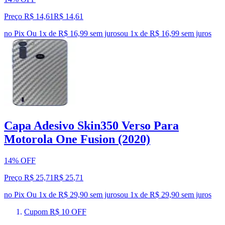
Preço R$ 14,61
R$
14
,
61
no Pix
Ou 1x de R$ 16,99 sem juros
ou
1
x de
R$ 16,99
sem juros
Capa Adesivo Skin350 Verso Para
Motorola One Fusion (2020)
14% OFF
Preço R$ 25,71
R$
25
,
71
no Pix
Ou 1x de R$ 29,90 sem juros
ou
1
x de
R$ 29,90
sem juros
Cupom R$ 10 OFF