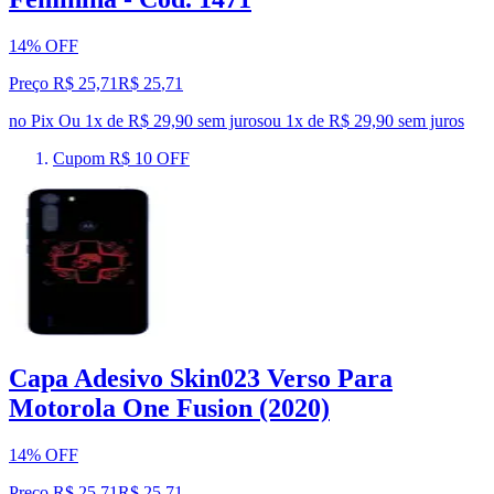
14% OFF
Preço R$ 25,71
R$
25
,
71
no Pix
Ou 1x de R$ 29,90 sem juros
ou
1
x de
R$ 29,90
sem juros
Cupom R$ 10 OFF
Capa Adesivo Skin023 Verso Para
Motorola One Fusion (2020)
14% OFF
Preço R$ 25,71
R$
25
,
71