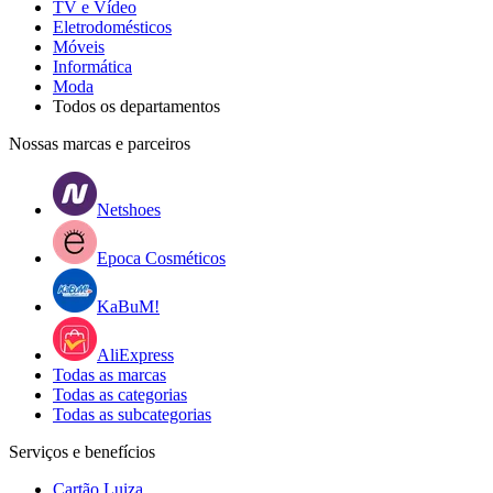
TV e Vídeo
Eletrodomésticos
Móveis
Informática
Moda
Todos os departamentos
Nossas marcas e parceiros
Netshoes
Epoca Cosméticos
KaBuM!
AliExpress
Todas as marcas
Todas as categorias
Todas as subcategorias
Serviços e benefícios
Cartão Luiza