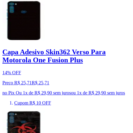
Capa Adesivo Skin362 Verso Para
Motorola One Fusion Plus
14% OFF
Preço R$ 25,71
R$
25
,
71
no Pix
Ou 1x de R$ 29,90 sem juros
ou
1
x de
R$ 29,90
sem juros
Cupom R$ 10 OFF