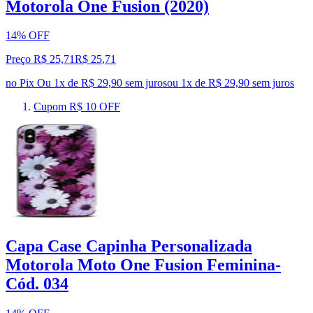
Motorola One Fusion (2020)
14% OFF
Preço R$ 25,71
R$
25
,
71
no Pix
Ou 1x de R$ 29,90 sem juros
ou
1
x de
R$ 29,90
sem juros
Cupom R$ 10 OFF
Capa Case Capinha Personalizada
Motorola Moto One Fusion Feminina-
Cód. 034