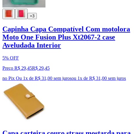
+3
Capinha Capa Compatível Com motolora
Moto One Fusion Plus Xt2067-2 case
Aveludada Interior
5% OFF
Preço R$ 29,45
R$
29
,
45
no Pix
Ou 1x de R$ 31,00 sem juros
ou
1
x de
R$ 31,00
sem juros
Capa carteira couro strass mostarda para