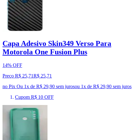
Capa Adesivo Skin349 Verso Para
Motorola One Fusion Plus
14% OFF
Preço R$ 25,71
R$
25
,
71
no Pix
Ou 1x de R$ 29,90 sem juros
ou
1
x de
R$ 29,90
sem juros
Cupom R$ 10 OFF