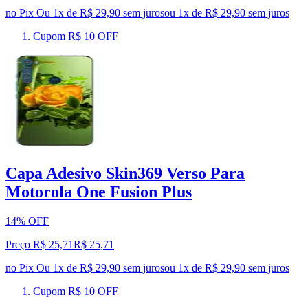
no Pix
Ou 1x de R$ 29,90 sem juros
ou
1
x de
R$ 29,90
sem juros
Cupom R$ 10 OFF
Capa Adesivo Skin369 Verso Para
Motorola One Fusion Plus
14% OFF
Preço R$ 25,71
R$
25
,
71
no Pix
Ou 1x de R$ 29,90 sem juros
ou
1
x de
R$ 29,90
sem juros
Cupom R$ 10 OFF