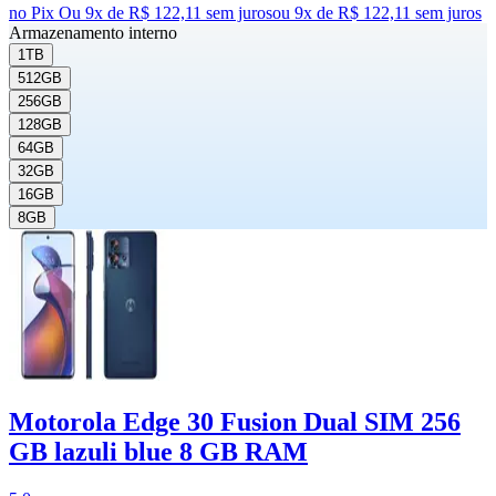
no Pix
Ou 9x de R$ 122,11 sem juros
ou
9
x de
R$ 122,11
sem juros
Armazenamento interno
1TB
512GB
256GB
128GB
64GB
32GB
16GB
8GB
Motorola Edge 30 Fusion Dual SIM 256
GB lazuli blue 8 GB RAM