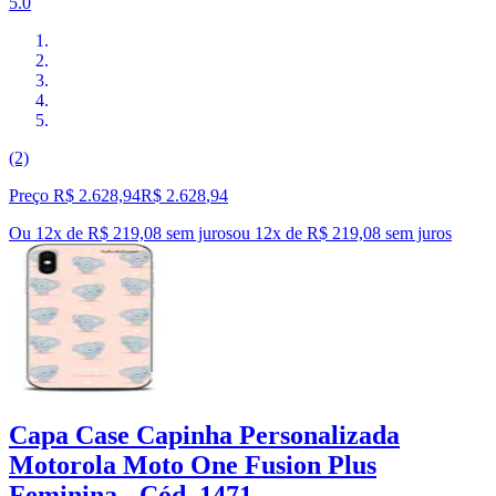
5.0
(2)
Preço R$ 2.628,94
R$
2.628
,
94
Ou 12x de R$ 219,08 sem juros
ou
12
x de
R$ 219,08
sem juros
Capa Case Capinha Personalizada
Motorola Moto One Fusion Plus
Feminina - Cód. 1471