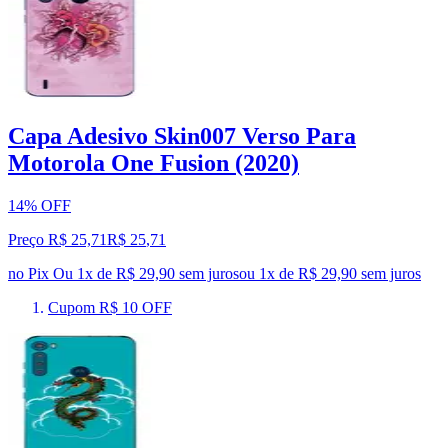
Capa Adesivo Skin007 Verso Para
Motorola One Fusion (2020)
14% OFF
Preço R$ 25,71
R$
25
,
71
no Pix
Ou 1x de R$ 29,90 sem juros
ou
1
x de
R$ 29,90
sem juros
Cupom R$ 10 OFF