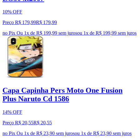
10% OFF
Preço R$ 179,99
R$
179
,
99
no Pix
Ou 1x de R$ 199,99 sem juros
ou
1
x de
R$ 199,99
sem juros
Capa Capinha Pers Moto One Fusion
Plus Naruto Cd 1586
14% OFF
Preço R$ 20,55
R$
20
,
55
no Pix
Ou 1x de R$ 23,90 sem juros
ou
1
x de
R$ 23,90
sem juros