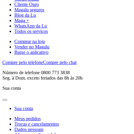
Cliente Ouro
Magalu seguros
Blog da Lu
Maga +
WhatsApp da Lu
Todos os serviços
Comprar na loja
Vender no Magalu
Baixe o aplicativo
Compre pelo telefone
Compre pelo chat
Número de telefone 0800 773 3838
Seg. à Dom. exceto feriados das 8h às 20h
Sua conta
Sua conta
Meus pedidos
Trocas e cancelamentos
Dados pessoais