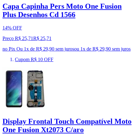
Capa Capinha Pers Moto One Fusion
Plus Desenhos Cd 1566
14% OFF
Preço R$ 25,71
R$
25
,
71
no Pix
Ou 1x de R$ 29,90 sem juros
ou
1
x de
R$ 29,90
sem juros
Cupom R$ 10 OFF
Display Frontal Touch Compatível Moto
One Fusion Xt2073 C/aro