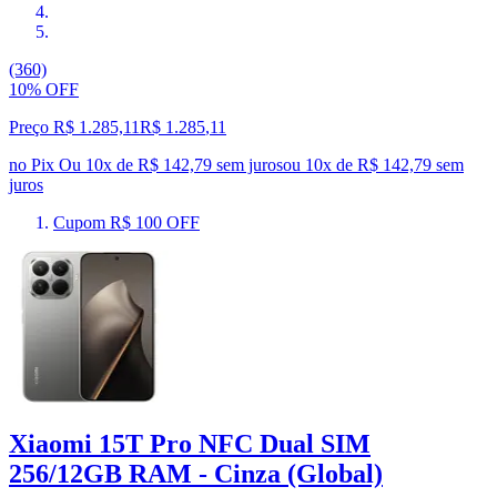
(360)
10% OFF
Preço R$ 1.285,11
R$
1.285
,
11
no Pix
Ou 10x de R$ 142,79 sem juros
ou
10
x de
R$ 142,79
sem
juros
Cupom R$ 100 OFF
Xiaomi 15T Pro NFC Dual SIM
256/12GB RAM - Cinza (Global)