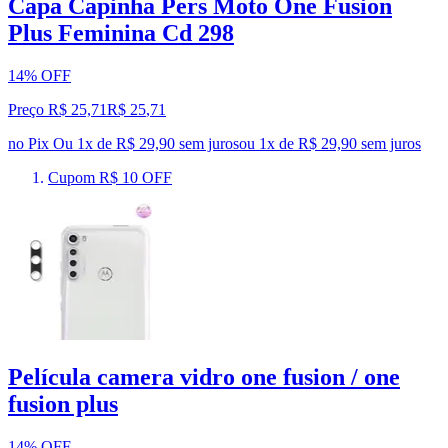
Capa Capinha Pers Moto One Fusion
Plus Feminina Cd 298
14% OFF
Preço R$ 25,71
R$
25
,
71
no Pix
Ou 1x de R$ 29,90 sem juros
ou
1
x de
R$ 29,90
sem juros
Cupom R$ 10 OFF
Película camera vidro one fusion / one
fusion plus
14% OFF