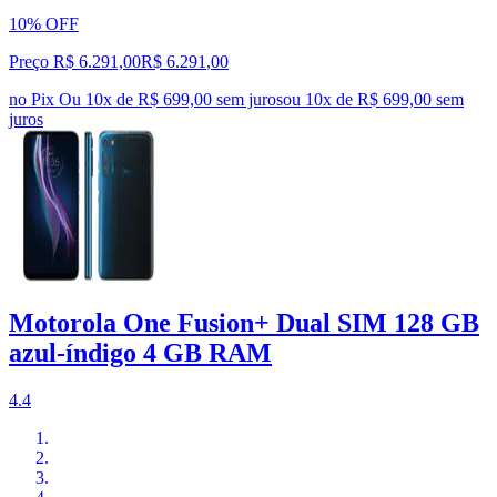
10% OFF
Preço R$ 6.291,00
R$
6.291
,
00
no Pix
Ou 10x de R$ 699,00 sem juros
ou
10
x de
R$ 699,00
sem
juros
Motorola One Fusion+ Dual SIM 128 GB
azul-índigo 4 GB RAM
4.4