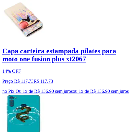
Capa carteira estampada pilates para
moto one fusion plus xt2067
14% OFF
Preço R$ 117,73
R$
117
,
73
no Pix
Ou 1x de R$ 136,90 sem juros
ou
1
x de
R$ 136,90
sem juros