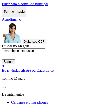
Pular para o conteudo principal
Tem no magalu
Atendimento
Digite seu CEP
Buscar no Magalu
Buscar
0
Boas vindas :)
Entre ou Cadastre-se
Tem no Magalu
Departamentos
Celulares e Smartphones