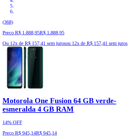
(368)
Preço R$ 1.888,95
R$
1.888
,
95
Ou 12x de R$ 157,41 sem juros
ou
12
x de
R$ 157,41
sem juros
Motorola One Fusion 64 GB verde-
esmeralda 4 GB RAM
14% OFF
Preço R$ 945,14
R$
945
,
14