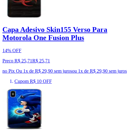
Capa Adesivo Skin155 Verso Para
Motorola One Fusion Plus
14% OFF
Preço R$ 25,71
R$
25
,
71
no Pix
Ou 1x de R$ 29,90 sem juros
ou
1
x de
R$ 29,90
sem juros
Cupom R$ 10 OFF