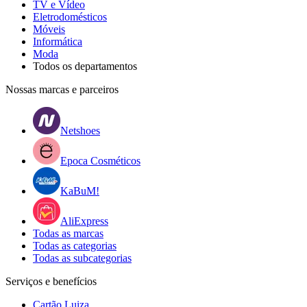
TV e Vídeo
Eletrodomésticos
Móveis
Informática
Moda
Todos os departamentos
Nossas marcas e parceiros
Netshoes
Epoca Cosméticos
KaBuM!
AliExpress
Todas as marcas
Todas as categorias
Todas as subcategorias
Serviços e benefícios
Cartão Luiza