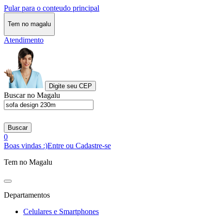
Pular para o conteudo principal
Tem no magalu
Atendimento
Digite seu CEP
Buscar no Magalu
Buscar
0
Boas vindas :)
Entre ou Cadastre-se
Tem no Magalu
Departamentos
Celulares e Smartphones