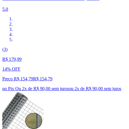
5.0
(3)
R$ 179,99
14% OFF
Preço R$ 154,79
R$
154
,
79
no Pix
Ou 2x de R$ 90,00 sem juros
ou
2
x de
R$ 90,00
sem juros