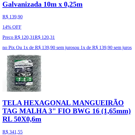
Galvanizada 10m x 0,25m
R$ 139,90
14% OFF
Preço R$ 120,31
R$
120
,
31
no Pix
Ou 1x de R$ 139,90 sem juros
ou
1
x de
R$ 139,90
sem juros
TELA HEXAGONAL MANGUEIRÃO
TAG MALHA 3" FIO BWG 16 (1,65mm)
RL 50X0,6m
R$ 341,55