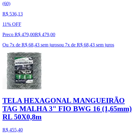
(60)
R$ 536,13
11% OFF
Preço R$ 479,00
R$
479
,
00
Ou 7x de R$ 68,43 sem juros
ou
7
x de
R$ 68,43
sem juros
TELA HEXAGONAL MANGUEIRÃO
TAG MALHA 3" FIO BWG 16 (1,65mm)
RL 50X0,8m
R$ 455,40