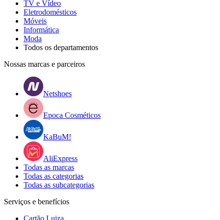
TV e Vídeo
Eletrodomésticos
Móveis
Informática
Moda
Todos os departamentos
Nossas marcas e parceiros
Netshoes
Epoca Cosméticos
KaBuM!
AliExpress
Todas as marcas
Todas as categorias
Todas as subcategorias
Serviços e benefícios
Cartão Luiza