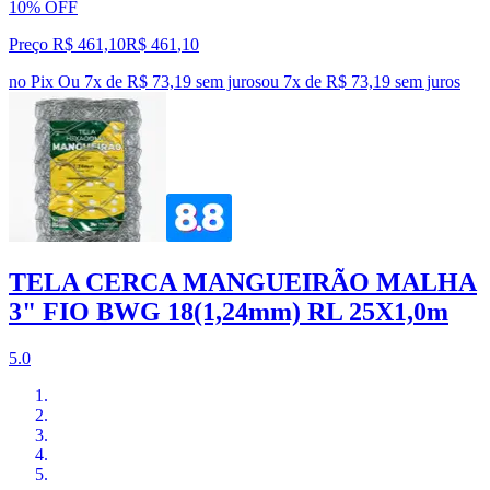
10% OFF
Preço R$ 461,10
R$
461
,
10
no Pix
Ou 7x de R$ 73,19 sem juros
ou
7
x de
R$ 73,19
sem juros
TELA CERCA MANGUEIRÃO MALHA
3" FIO BWG 18(1,24mm) RL 25X1,0m
5.0