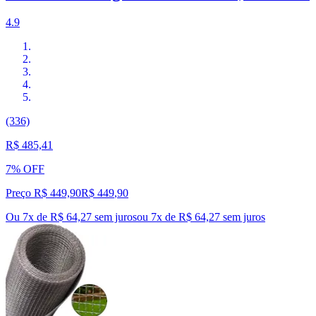
4.9
(336)
R$ 485,41
7% OFF
Preço R$ 449,90
R$
449
,
90
Ou 7x de R$ 64,27 sem juros
ou
7
x de
R$ 64,27
sem juros