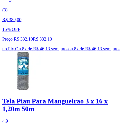
(3)
R$ 389,00
15% OFF
Preço R$ 332,10
R$
332
,
10
no Pix
Ou 8x de R$ 46,13 sem juros
ou
8
x de
R$ 46,13
sem juros
Tela Piau Para Mangueirao 3 x 16 x
1,20m 50m
4.9