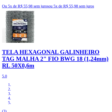
Ou 5x de R$ 55,98 sem juros
ou
5
x de
R$ 55,98
sem juros
TELA HEXAGONAL GALINHEIRO
TAG MALHA 2" FIO BWG 18 (1,24mm)
RL 50X0,6m
5.0
(3)