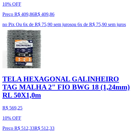
10% OFF
Preço R$ 409,86
R$
409
,
86
no Pix
Ou 6x de R$ 75,90 sem juros
ou
6
x de
R$ 75,90
sem juros
TELA HEXAGONAL GALINHEIRO
TAG MALHA 2" FIO BWG 18 (1,24mm)
RL 50X1,0m
R$ 569,25
10% OFF
Preço R$ 512,33
R$
512
,
33