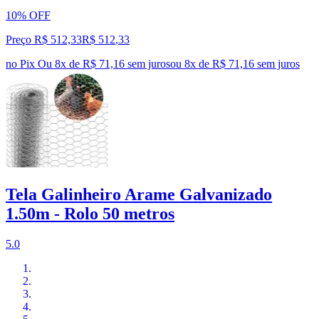
10% OFF
Preço R$ 512,33
R$
512
,
33
no Pix
Ou 8x de R$ 71,16 sem juros
ou
8
x de
R$ 71,16
sem juros
Tela Galinheiro Arame Galvanizado
1.50m - Rolo 50 metros
5.0