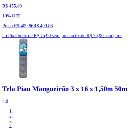
R$ 455,40
10% OFF
Preço R$ 409,86
R$
409
,
86
no Pix
Ou 6x de R$ 75,90 sem juros
ou
6
x de
R$ 75,90
sem juros
Tela Piau Mangueirão 3 x 16 x 1,50m 50m
4.8