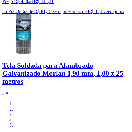
Preço R$ 438,21
R$
438
,
21
no Pix
Ou 6x de R$ 81,15 sem juros
ou
6
x de
R$ 81,15
sem juros
Tela Soldada para Alambrado
Galvanizado Morlan 1,90 mm, 1,00 x 25
metros
4.8