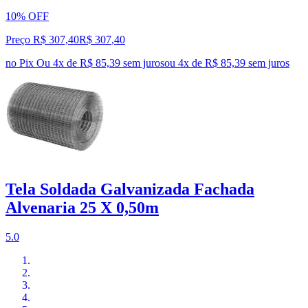
10% OFF
Preço R$ 307,40
R$
307
,
40
no Pix
Ou 4x de R$ 85,39 sem juros
ou
4
x de
R$ 85,39
sem juros
Tela Soldada Galvanizada Fachada
Alvenaria 25 X 0,50m
5.0