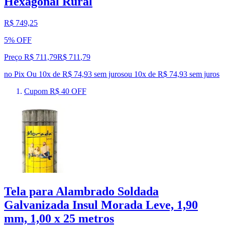
Hexagonal Rural
R$ 749,25
5% OFF
Preço R$ 711,79
R$
711
,
79
no Pix
Ou 10x de R$ 74,93 sem juros
ou
10
x de
R$ 74,93
sem juros
Cupom R$ 40 OFF
Tela para Alambrado Soldada
Galvanizada Insul Morada Leve, 1,90
mm, 1,00 x 25 metros