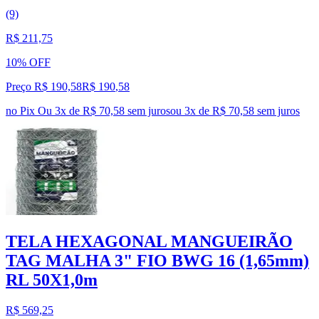
(9)
R$ 211,75
10% OFF
Preço R$ 190,58
R$
190
,
58
no Pix
Ou 3x de R$ 70,58 sem juros
ou
3
x de
R$ 70,58
sem juros
TELA HEXAGONAL MANGUEIRÃO
TAG MALHA 3" FIO BWG 16 (1,65mm)
RL 50X1,0m
R$ 569,25