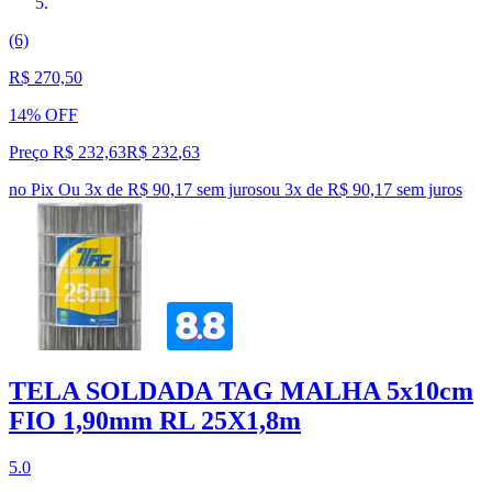
(6)
R$ 270,50
14% OFF
Preço R$ 232,63
R$
232
,
63
no Pix
Ou 3x de R$ 90,17 sem juros
ou
3
x de
R$ 90,17
sem juros
TELA SOLDADA TAG MALHA 5x10cm
FIO 1,90mm RL 25X1,8m
5.0