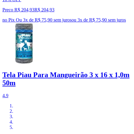
Preço R$ 204,93
R$
204
,
93
no Pix
Ou 3x de R$ 75,90 sem juros
ou
3
x de
R$ 75,90
sem juros
Tela Piau Para Mangueirão 3 x 16 x 1,0m
50m
4.9