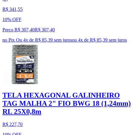
R$ 341,55
10% OFF
Preço R$ 307,40
R$
307
,
40
no Pix
Ou 4x de R$ 85,39 sem juros
ou
4
x de
R$ 85,39
sem juros
TELA HEXAGONAL GALINHEIRO
TAG MALHA 2" FIO BWG 18 (1,24mm)
RL 25X0,8m
R$ 227,70
10% OFF