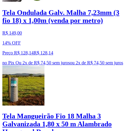
Tela Ondulada Galv. Malha 7,23mm (3
fio 18) x 1,00m (venda por metro)
R$ 149,00
14% OFF
Preço R$ 128,14
R$
128
,
14
no Pix
Ou 2x de R$ 74,50 sem juros
ou
2
x de
R$ 74,50
sem juros
Tela Mangueirão Fio 18 Malha 3
Galvanizada 1,80 x 50 m Alambrado