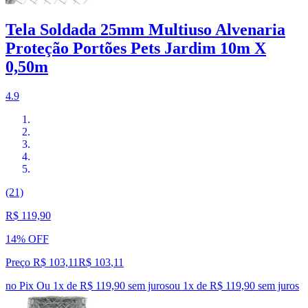
Tela Soldada 25mm Multiuso Alvenaria
Proteção Portões Pets Jardim 10m X
0,50m
4.9
(21)
R$ 119,90
14% OFF
Preço R$ 103,11
R$
103
,
11
no Pix
Ou 1x de R$ 119,90 sem juros
ou
1
x de
R$ 119,90
sem juros