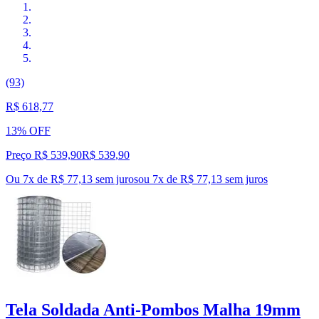
(93)
R$ 618,77
13% OFF
Preço R$ 539,90
R$
539
,
90
Ou 7x de R$ 77,13 sem juros
ou
7
x de
R$ 77,13
sem juros
Tela Soldada Anti-Pombos Malha 19mm