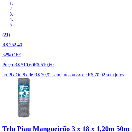
(21)
R$ 752,40
32% OFF
Preço R$ 510,60
R$
510
,
60
no Pix
Ou 8x de R$ 70,92 sem juros
ou
8
x de
R$ 70,92
sem juros
Tela Piau Mangueirão 3 x 18 x 1,20m 50m