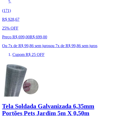
(171)
R$ 928,67
25% OFF
Preço R$ 699,00
R$
699
,
00
Ou 7x de R$ 99,86 sem juros
ou
7
x de
R$ 99,86
sem juros
Cupom R$ 25 OFF
Tela Soldada Galvanizada 6,35mm
Portões Pets Jardim 5m X 0,50m