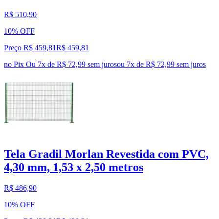
R$ 510,90
10% OFF
Preço R$ 459,81
R$
459
,
81
no Pix
Ou 7x de R$ 72,99 sem juros
ou
7
x de
R$ 72,99
sem juros
Tela Gradil Morlan Revestida com PVC,
4,30 mm, 1,53 x 2,50 metros
R$ 486,90
10% OFF