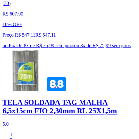
(30)
R$ 607,90
10% OFF
Preço R$ 547,11
R$
547
,
11
no Pix
Ou 8x de R$ 75,99 sem juros
ou
8
x de
R$ 75,99
sem juros
TELA SOLDADA TAG MALHA
6,5x15cm FIO 2,30mm RL 25X1,5m
5.0