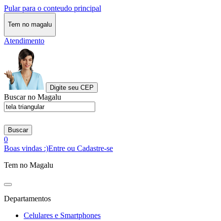
Pular para o conteudo principal
Tem no magalu
Atendimento
Digite seu CEP
Buscar no Magalu
Buscar
0
Boas vindas :)
Entre ou Cadastre-se
Tem no Magalu
Departamentos
Celulares e Smartphones