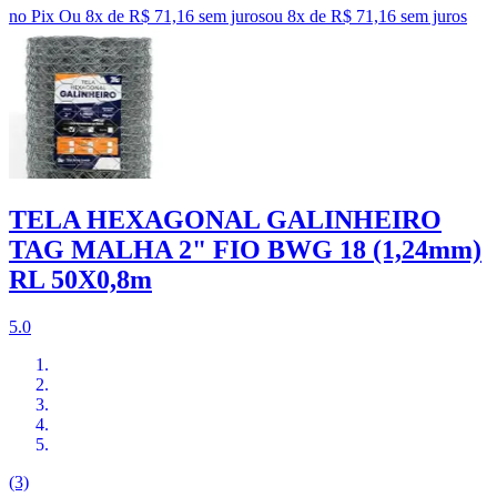
no Pix
Ou 8x de R$ 71,16 sem juros
ou
8
x de
R$ 71,16
sem juros
TELA HEXAGONAL GALINHEIRO
TAG MALHA 2" FIO BWG 18 (1,24mm)
RL 50X0,8m
5.0
(3)