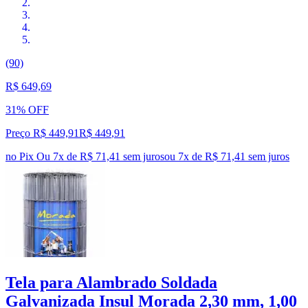
(90)
R$ 649,69
31% OFF
Preço R$ 449,91
R$
449
,
91
no Pix
Ou 7x de R$ 71,41 sem juros
ou
7
x de
R$ 71,41
sem juros
Tela para Alambrado Soldada
Galvanizada Insul Morada 2,30 mm, 1,00