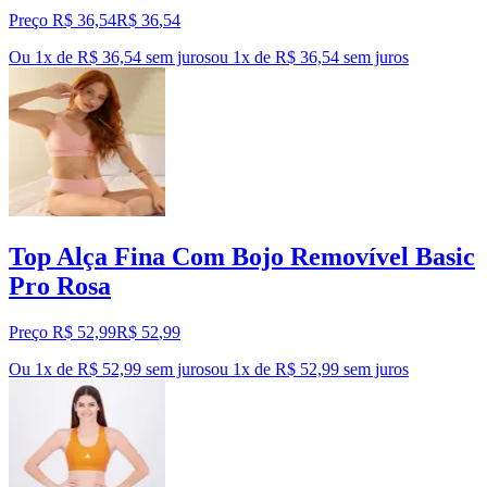
Preço R$ 36,54
R$
36
,
54
Ou 1x de R$ 36,54 sem juros
ou
1
x de
R$ 36,54
sem juros
Top Alça Fina Com Bojo Removível Basic
Pro Rosa
Preço R$ 52,99
R$
52
,
99
Ou 1x de R$ 52,99 sem juros
ou
1
x de
R$ 52,99
sem juros