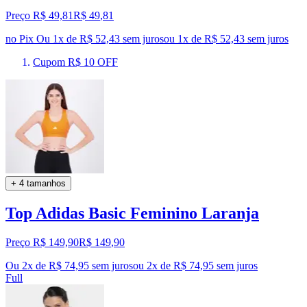
Preço R$ 49,81
R$
49
,
81
no Pix
Ou 1x de R$ 52,43 sem juros
ou
1
x de
R$ 52,43
sem juros
Cupom R$ 10 OFF
+ 4 tamanhos
Top Adidas Basic Feminino Laranja
Preço R$ 149,90
R$
149
,
90
Ou 2x de R$ 74,95 sem juros
ou
2
x de
R$ 74,95
sem juros
Full