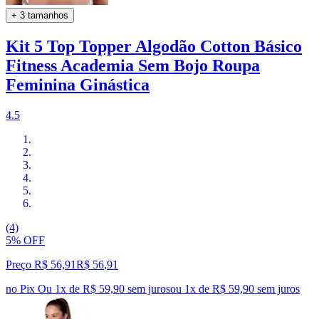
+ 3 tamanhos
Kit 5 Top Topper Algodão Cotton Básico
Fitness Academia Sem Bojo Roupa
Feminina Ginástica
4.5
(4)
5% OFF
Preço R$ 56,91
R$
56
,
91
no Pix
Ou 1x de R$ 59,90 sem juros
ou
1
x de
R$ 59,90
sem juros