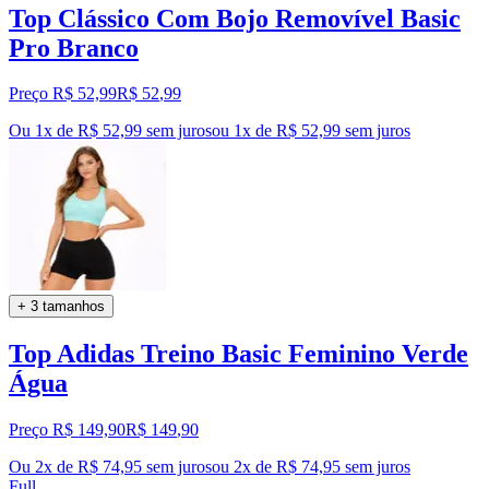
Top Clássico Com Bojo Removível Basic
Pro Branco
Preço R$ 52,99
R$
52
,
99
Ou 1x de R$ 52,99 sem juros
ou
1
x de
R$ 52,99
sem juros
+ 3 tamanhos
Top Adidas Treino Basic Feminino Verde
Água
Preço R$ 149,90
R$
149
,
90
Ou 2x de R$ 74,95 sem juros
ou
2
x de
R$ 74,95
sem juros
Full