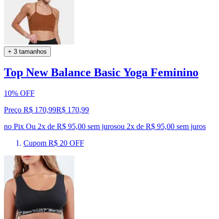
+ 3 tamanhos
Top New Balance Basic Yoga Feminino
10% OFF
Preço R$ 170,99
R$
170
,
99
no Pix
Ou 2x de R$ 95,00 sem juros
ou
2
x de
R$ 95,00
sem juros
Cupom R$ 20 OFF