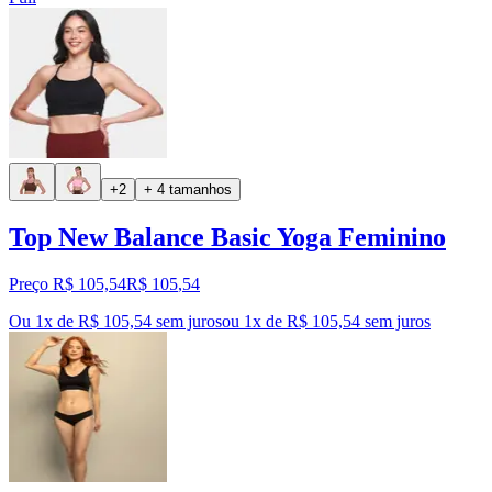
+2
+ 4 tamanhos
Top New Balance Basic Yoga Feminino
Preço R$ 105,54
R$
105
,
54
Ou 1x de R$ 105,54 sem juros
ou
1
x de
R$ 105,54
sem juros