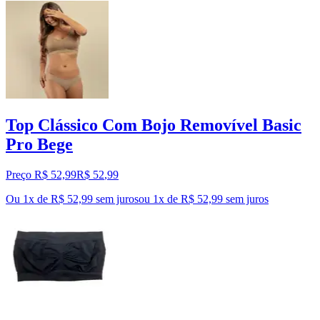
Top Clássico Com Bojo Removível Basic
Pro Bege
Preço R$ 52,99
R$
52
,
99
Ou 1x de R$ 52,99 sem juros
ou
1
x de
R$ 52,99
sem juros