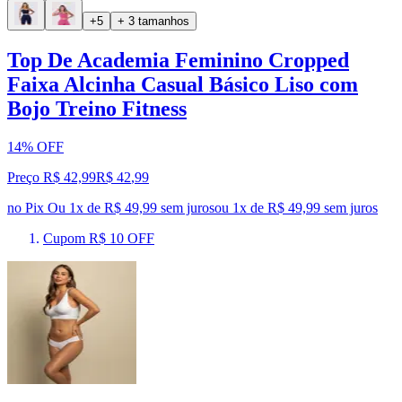
+5
+ 3 tamanhos
Top De Academia Feminino Cropped
Faixa Alcinha Casual Básico Liso com
Bojo Treino Fitness
14% OFF
Preço R$ 42,99
R$
42
,
99
no Pix
Ou 1x de R$ 49,99 sem juros
ou
1
x de
R$ 49,99
sem juros
Cupom R$ 10 OFF