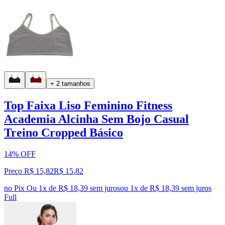
+ 2 tamanhos
Top Faixa Liso Feminino Fitness
Academia Alcinha Sem Bojo Casual
Treino Cropped Básico
14% OFF
Preço R$ 15,82
R$
15
,
82
no Pix
Ou 1x de R$ 18,39 sem juros
ou
1
x de
R$ 18,39
sem juros
Full