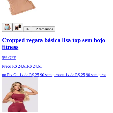
+6
+ 2 tamanhos
Cropped regata básica lisa top sem bojo
fitness
5% OFF
Preço R$ 24,61
R$
24
,
61
no Pix
Ou 1x de R$ 25,90 sem juros
ou
1
x de
R$ 25,90
sem juros