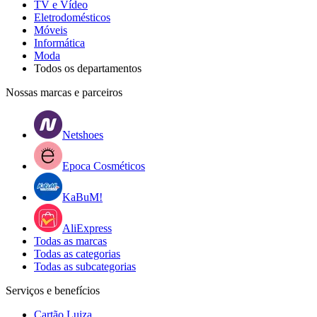
TV e Vídeo
Eletrodomésticos
Móveis
Informática
Moda
Todos os departamentos
Nossas marcas e parceiros
Netshoes
Epoca Cosméticos
KaBuM!
AliExpress
Todas as marcas
Todas as categorias
Todas as subcategorias
Serviços e benefícios
Cartão Luiza