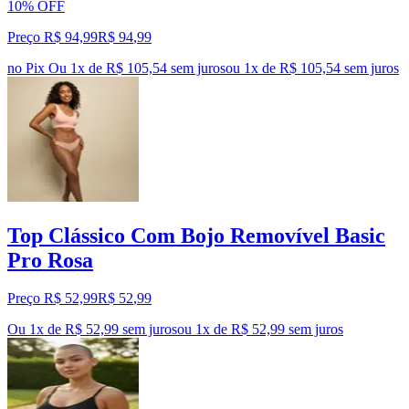
10% OFF
Preço R$ 94,99
R$
94
,
99
no Pix
Ou 1x de R$ 105,54 sem juros
ou
1
x de
R$ 105,54
sem juros
Top Clássico Com Bojo Removível Basic
Pro Rosa
Preço R$ 52,99
R$
52
,
99
Ou 1x de R$ 52,99 sem juros
ou
1
x de
R$ 52,99
sem juros