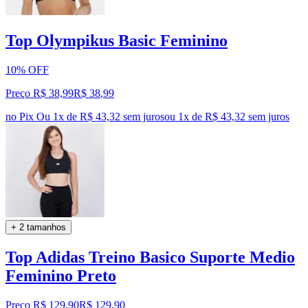
Top Olympikus Basic Feminino
10% OFF
Preço R$ 38,99
R$
38
,
99
no Pix
Ou 1x de R$ 43,32 sem juros
ou
1
x de
R$ 43,32
sem juros
+ 2 tamanhos
Top Adidas Treino Basico Suporte Medio
Feminino Preto
Preço R$ 129,90
R$
129
,
90