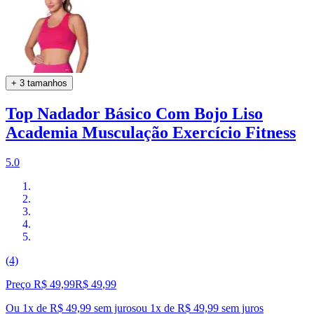
+ 3 tamanhos
Top Nadador Básico Com Bojo Liso
Academia Musculação Exercício Fitness
5.0
(4)
Preço R$ 49,99
R$
49
,
99
Ou 1x de R$ 49,99 sem juros
ou
1
x de
R$ 49,99
sem juros