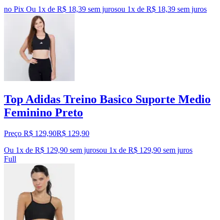
no Pix
Ou 1x de R$ 18,39 sem juros
ou
1
x de
R$ 18,39
sem juros
Top Adidas Treino Basico Suporte Medio
Feminino Preto
Preço R$ 129,90
R$
129
,
90
Ou 1x de R$ 129,90 sem juros
ou
1
x de
R$ 129,90
sem juros
Full