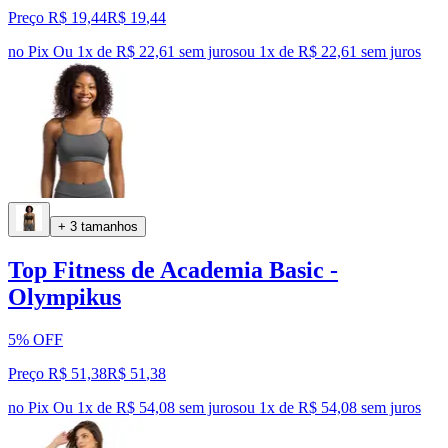
Preço R$ 19,44
R$
19
,
44
no Pix
Ou 1x de R$ 22,61 sem juros
ou
1
x de
R$ 22,61
sem juros
+ 3 tamanhos
Top Fitness de Academia Basic -
Olympikus
5% OFF
Preço R$ 51,38
R$
51
,
38
no Pix
Ou 1x de R$ 54,08 sem juros
ou
1
x de
R$ 54,08
sem juros