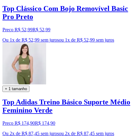
Top Clássico Com Bojo Removível Basic
Pro Preto
Preço R$ 52,99
R$
52
,
99
Ou 1x de R$ 52,99 sem juros
ou
1
x de
R$ 52,99
sem juros
+ 1 tamanho
Top Adidas Treino Básico Suporte Médio
Feminino Verde
Preço R$ 174,90
R$
174
,
90
Ou 2x de R$ 87,45 sem juros
ou
2
x de
R$ 87,45
sem juros