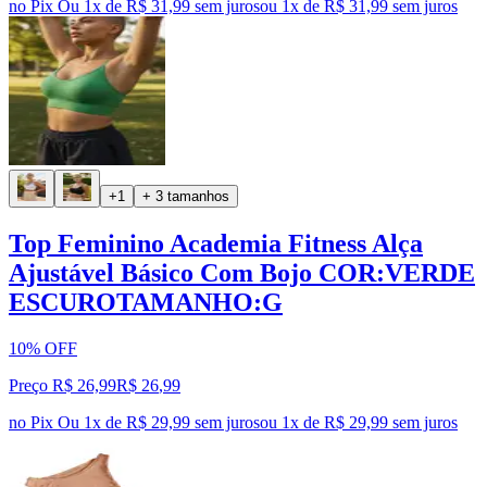
no Pix
Ou 1x de R$ 31,99 sem juros
ou
1
x de
R$ 31,99
sem juros
+1
+ 3 tamanhos
Top Feminino Academia Fitness Alça
Ajustável Básico Com Bojo COR:VERDE
ESCUROTAMANHO:G
10% OFF
Preço R$ 26,99
R$
26
,
99
no Pix
Ou 1x de R$ 29,99 sem juros
ou
1
x de
R$ 29,99
sem juros