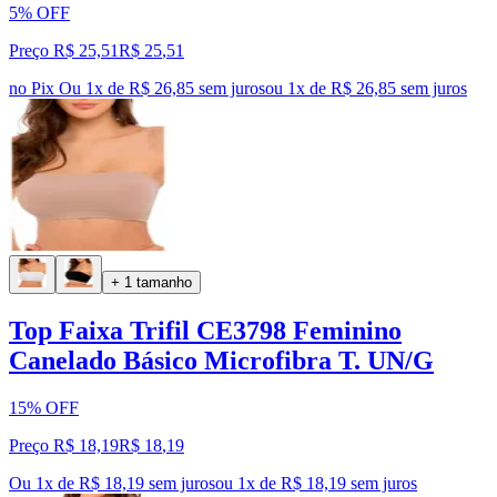
5% OFF
Preço R$ 25,51
R$
25
,
51
no Pix
Ou 1x de R$ 26,85 sem juros
ou
1
x de
R$ 26,85
sem juros
+ 1 tamanho
Top Faixa Trifil CE3798 Feminino
Canelado Básico Microfibra T. UN/G
15% OFF
Preço R$ 18,19
R$
18
,
19
Ou 1x de R$ 18,19 sem juros
ou
1
x de
R$ 18,19
sem juros