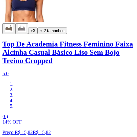
+3
+ 2 tamanhos
Top De Academia Fitness Feminino Faixa
Alcinha Casual Básico Liso Sem Bojo
Treino Cropped
5.0
(6)
14% OFF
Preço R$ 15,82
R$
15
,
82