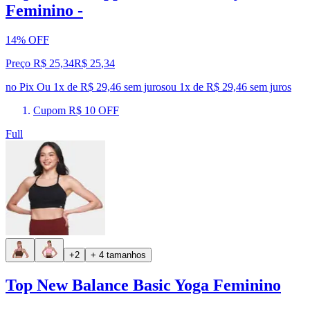
Feminino -
14% OFF
Preço R$ 25,34
R$
25
,
34
no Pix
Ou 1x de R$ 29,46 sem juros
ou
1
x de
R$ 29,46
sem juros
Cupom R$ 10 OFF
Full
+2
+ 4 tamanhos
Top New Balance Basic Yoga Feminino