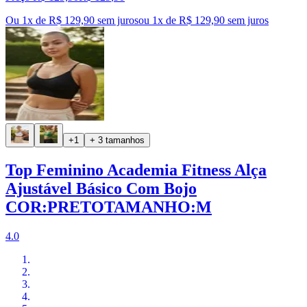
Ou 1x de R$ 129,90 sem juros
ou
1
x de
R$ 129,90
sem juros
+1
+ 3 tamanhos
Top Feminino Academia Fitness Alça
Ajustável Básico Com Bojo
COR:PRETOTAMANHO:M
4.0