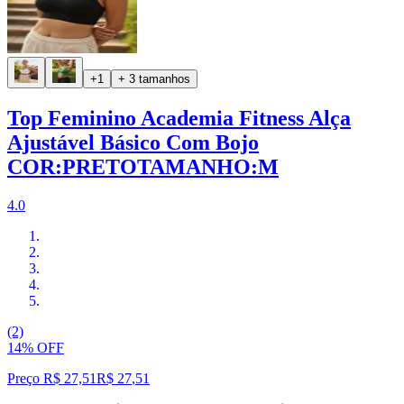
+1
+ 3 tamanhos
Top Feminino Academia Fitness Alça
Ajustável Básico Com Bojo
COR:PRETOTAMANHO:M
4.0
(2)
14% OFF
Preço R$ 27,51
R$
27
,
51