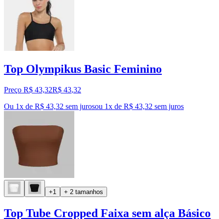
Top Olympikus Basic Feminino
Preço R$ 43,32
R$
43
,
32
Ou 1x de R$ 43,32 sem juros
ou
1
x de
R$ 43,32
sem juros
+1
+ 2 tamanhos
Top Tube Cropped Faixa sem alça Básico