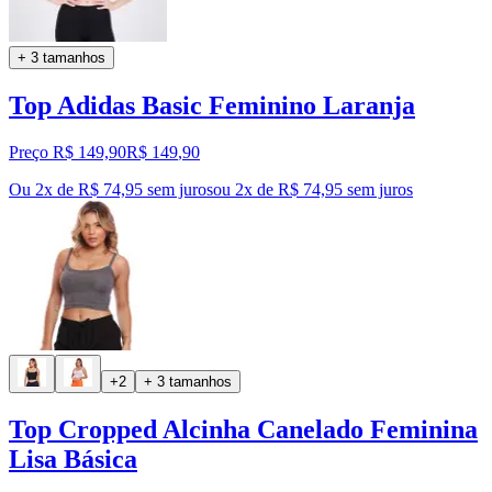
+ 3 tamanhos
Top Adidas Basic Feminino Laranja
Preço R$ 149,90
R$
149
,
90
Ou 2x de R$ 74,95 sem juros
ou
2
x de
R$ 74,95
sem juros
+2
+ 3 tamanhos
Top Cropped Alcinha Canelado Feminina
Lisa Básica