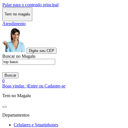
Pular para o conteudo principal
Tem no magalu
Atendimento
Digite seu CEP
Buscar no Magalu
Buscar
0
Boas vindas :)
Entre ou Cadastre-se
Tem no Magalu
Departamentos
Celulares e Smartphones