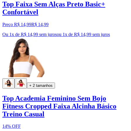
Top Faixa Sem Alças Preto Basic+
Confortável
Preço R$ 14,99
R$
14
,
99
Ou 1x de R$ 14,99 sem juros
ou
1
x de
R$ 14,99
sem juros
+ 2 tamanhos
Top Academia Feminino Sem Bojo
Fitness Cropped Faixa Alcinha Básico
Treino Casual
14% OFF