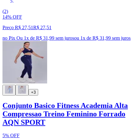
(2)
14% OFF
Preço R$ 27,51
R$
27
,
51
no Pix
Ou 1x de R$ 31,99 sem juros
ou
1
x de
R$ 31,99
sem juros
+3
Conjunto Basico Fitness Academia Alta
Compressao Treino Feminino Forrado
AQN SPORT
5% OFF