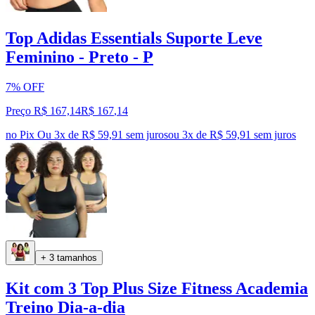
Top Adidas Essentials Suporte Leve
Feminino - Preto - P
7% OFF
Preço R$ 167,14
R$
167
,
14
no Pix
Ou 3x de R$ 59,91 sem juros
ou
3
x de
R$ 59,91
sem juros
+ 3 tamanhos
Kit com 3 Top Plus Size Fitness Academia
Treino Dia-a-dia