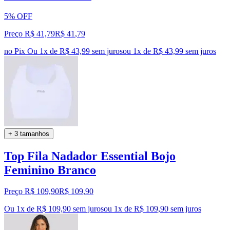
5% OFF
Preço R$ 41,79
R$
41
,
79
no Pix
Ou 1x de R$ 43,99 sem juros
ou
1
x de
R$ 43,99
sem juros
+ 3 tamanhos
Top Fila Nadador Essential Bojo
Feminino Branco
Preço R$ 109,90
R$
109
,
90
Ou 1x de R$ 109,90 sem juros
ou
1
x de
R$ 109,90
sem juros