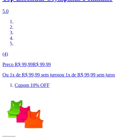
5.0
(4)
Preço R$ 99,99
R$
99
,
99
Ou 1x de R$ 99,99 sem juros
ou
1
x de
R$ 99,99
sem juros
Cupom 10% OFF