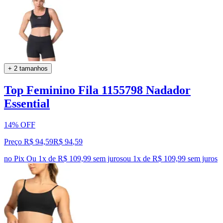
+ 2 tamanhos
Top Feminino Fila 1155798 Nadador
Essential
14% OFF
Preço R$ 94,59
R$
94
,
59
no Pix
Ou 1x de R$ 109,99 sem juros
ou
1
x de
R$ 109,99
sem juros