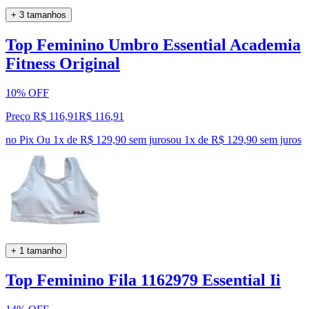
+ 3 tamanhos
Top Feminino Umbro Essential Academia
Fitness Original
10% OFF
Preço R$ 116,91
R$
116
,
91
no Pix
Ou 1x de R$ 129,90 sem juros
ou
1
x de
R$ 129,90
sem juros
+ 1 tamanho
Top Feminino Fila 1162979 Essential Ii