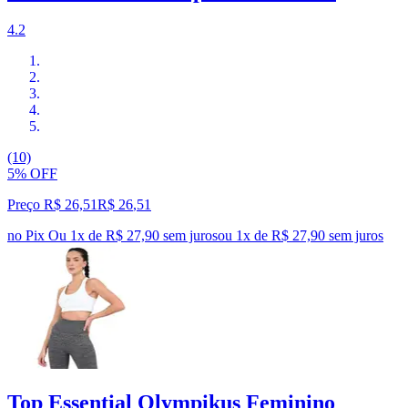
4.2
(10)
5% OFF
Preço R$ 26,51
R$
26
,
51
no Pix
Ou 1x de R$ 27,90 sem juros
ou
1
x de
R$ 27,90
sem juros
Top Essential Olympikus Feminino