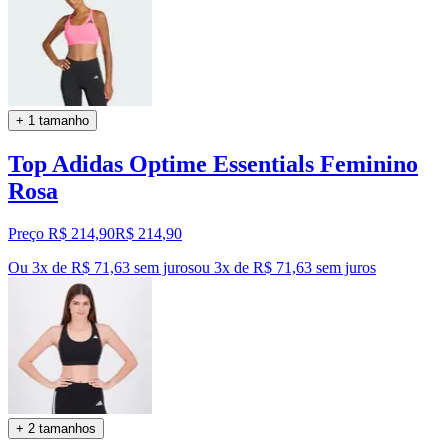
+ 1 tamanho
Top Adidas Optime Essentials Feminino
Rosa
Preço R$ 214,90
R$
214
,
90
Ou 3x de R$ 71,63 sem juros
ou
3
x de
R$ 71,63
sem juros
+ 2 tamanhos