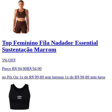
Top Feminino Fila Nadador Essential
Sustentação Marrom
5% OFF
Preço R$ 94,90
R$
94
,
90
no Pix
Ou 1x de R$ 99,89 sem juros
ou
1
x de
R$ 99,89
sem juros