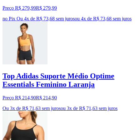
Preço R$ 279,99
R$
279
,
99
no Pix
Ou 4x de R$ 73,68 sem juros
ou
4
x de
R$ 73,68
sem juros
Top Adidas Suporte Médio Optime
Essentials Feminino Laranja
Preço R$ 214,90
R$
214
,
90
Ou 3x de R$ 71,63 sem juros
ou
3
x de
R$ 71,63
sem juros