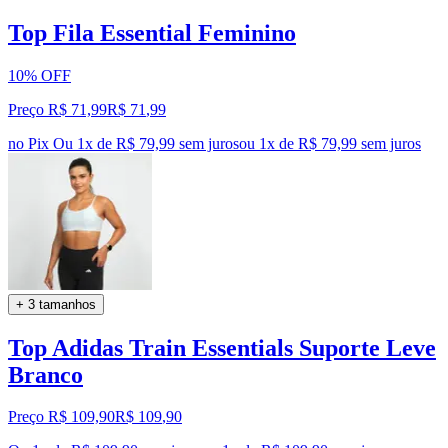
Top Fila Essential Feminino
10% OFF
Preço R$ 71,99
R$
71
,
99
no Pix
Ou 1x de R$ 79,99 sem juros
ou
1
x de
R$ 79,99
sem juros
+ 3 tamanhos
Top Adidas Train Essentials Suporte Leve
Branco
Preço R$ 109,90
R$
109
,
90