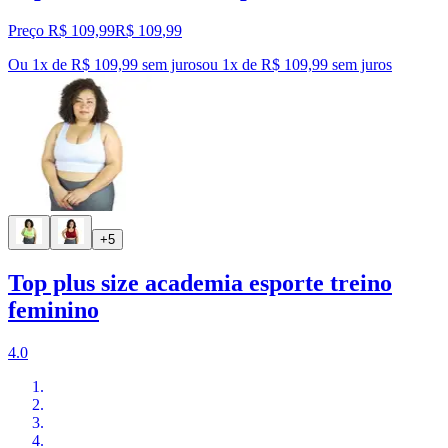
Preço R$ 109,99
R$
109
,
99
Ou 1x de R$ 109,99 sem juros
ou
1
x de
R$ 109,99
sem juros
+5
Top plus size academia esporte treino
feminino
4.0