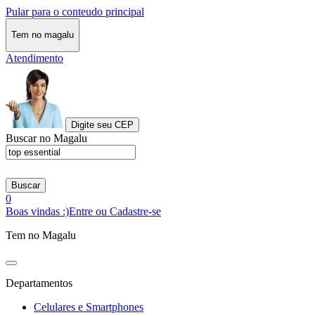
Pular para o conteudo principal
Tem no magalu
Atendimento
Digite seu CEP
Buscar no Magalu
Buscar
0
Boas vindas :)
Entre ou Cadastre-se
Tem no Magalu
Departamentos
Celulares e Smartphones