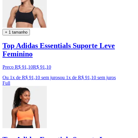
+ 1 tamanho
Top Adidas Essentials Suporte Leve
Feminino
Preço R$ 91,10
R$
91
,
10
Ou 1x de R$ 91,10 sem juros
ou
1
x de
R$ 91,10
sem juros
Full