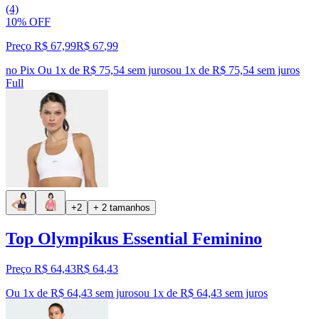
(4)
10% OFF
Preço R$ 67,99
R$
67
,
99
no Pix
Ou 1x de R$ 75,54 sem juros
ou
1
x de
R$ 75,54
sem juros
Full
+2
+ 2 tamanhos
Top Olympikus Essential Feminino
Preço R$ 64,43
R$
64
,
43
Ou 1x de R$ 64,43 sem juros
ou
1
x de
R$ 64,43
sem juros