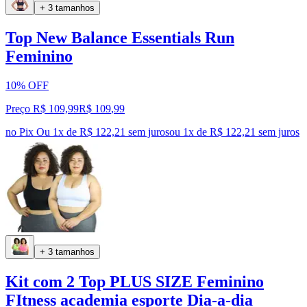
+ 3 tamanhos
Top New Balance Essentials Run
Feminino
10% OFF
Preço R$ 109,99
R$
109
,
99
no Pix
Ou 1x de R$ 122,21 sem juros
ou
1
x de
R$ 122,21
sem juros
+ 3 tamanhos
Kit com 2 Top PLUS SIZE Feminino
FItness academia esporte Dia-a-dia