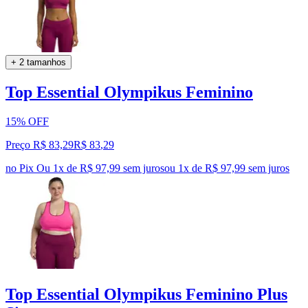
+ 2 tamanhos
Top Essential Olympikus Feminino
15% OFF
Preço R$ 83,29
R$
83
,
29
no Pix
Ou 1x de R$ 97,99 sem juros
ou
1
x de
R$ 97,99
sem juros
Top Essential Olympikus Feminino Plus