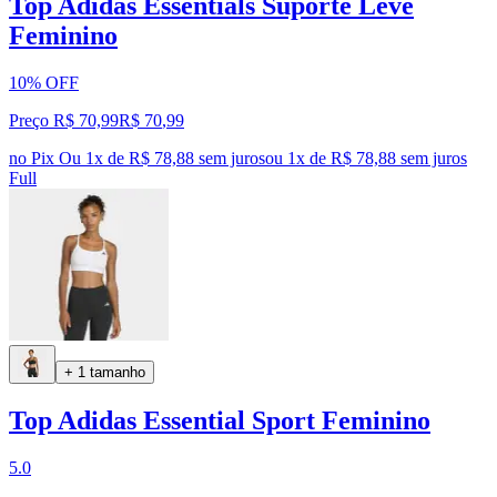
Top Adidas Essentials Suporte Leve
Feminino
10% OFF
Preço R$ 70,99
R$
70
,
99
no Pix
Ou 1x de R$ 78,88 sem juros
ou
1
x de
R$ 78,88
sem juros
Full
+ 1 tamanho
Top Adidas Essential Sport Feminino
5.0