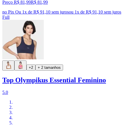
Preço R$ 81,99
R$
81
,
99
no Pix
Ou 1x de R$ 91,10 sem juros
ou
1
x de
R$ 91,10
sem juros
Full
+2
+ 2 tamanhos
Top Olympikus Essential Feminino
5.0