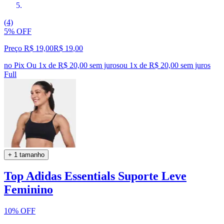
(4)
5% OFF
Preço R$ 19,00
R$
19
,
00
no Pix
Ou 1x de R$ 20,00 sem juros
ou
1
x de
R$ 20,00
sem juros
Full
+ 1 tamanho
Top Adidas Essentials Suporte Leve
Feminino
10% OFF