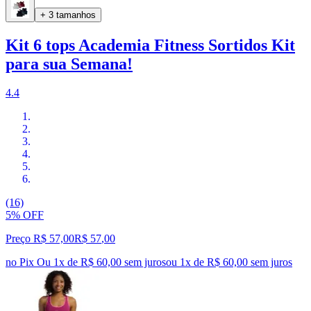
+ 3 tamanhos
Kit 6 tops Academia Fitness Sortidos Kit
para sua Semana!
4.4
(16)
5% OFF
Preço R$ 57,00
R$
57
,
00
no Pix
Ou 1x de R$ 60,00 sem juros
ou
1
x de
R$ 60,00
sem juros