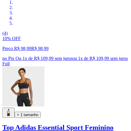
(4)
10% OFF
Preço R$ 98,99
R$
98
,
99
no Pix
Ou 1x de R$ 109,99 sem juros
ou
1
x de
R$ 109,99
sem juros
Full
+ 1 tamanho
Top Adidas Essential Sport Feminino