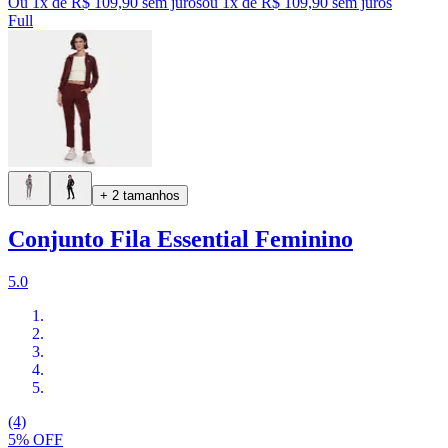
Ou 1x de R$ 109,90 sem juros
ou
1
x de
R$ 109,90
sem juros
Full
+ 2 tamanhos
Conjunto Fila Essential Feminino
5.0
(4)
5% OFF