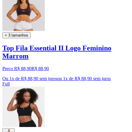
+ 3 tamanhos
Top Fila Essential II Logo Feminino
Marrom
Preço R$ 88,90
R$
88
,
90
Ou 1x de R$ 88,90 sem juros
ou
1
x de
R$ 88,90
sem juros
Full