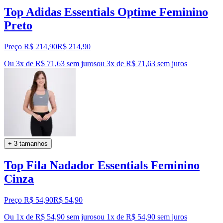
Top Adidas Essentials Optime Feminino
Preto
Preço R$ 214,90
R$
214
,
90
Ou 3x de R$ 71,63 sem juros
ou
3
x de
R$ 71,63
sem juros
+ 3 tamanhos
Top Fila Nadador Essentials Feminino
Cinza
Preço R$ 54,90
R$
54
,
90
Ou 1x de R$ 54,90 sem juros
ou
1
x de
R$ 54,90
sem juros