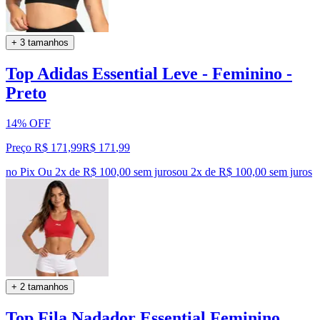
+ 3 tamanhos
Top Adidas Essential Leve - Feminino -
Preto
14% OFF
Preço R$ 171,99
R$
171
,
99
no Pix
Ou 2x de R$ 100,00 sem juros
ou
2
x de
R$ 100,00
sem juros
+ 2 tamanhos
Top Fila Nadador Essential Feminino