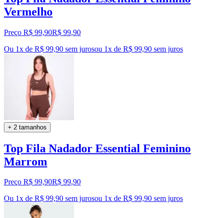
Vermelho
Preço R$ 99,90
R$
99
,
90
Ou 1x de R$ 99,90 sem juros
ou
1
x de
R$ 99,90
sem juros
+ 2 tamanhos
Top Fila Nadador Essential Feminino
Marrom
Preço R$ 99,90
R$
99
,
90
Ou 1x de R$ 99,90 sem juros
ou
1
x de
R$ 99,90
sem juros