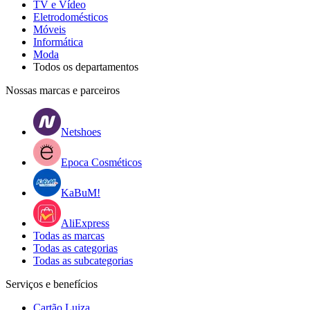
TV e Vídeo
Eletrodomésticos
Móveis
Informática
Moda
Todos os departamentos
Nossas marcas e parceiros
Netshoes
Epoca Cosméticos
KaBuM!
AliExpress
Todas as marcas
Todas as categorias
Todas as subcategorias
Serviços e benefícios
Cartão Luiza