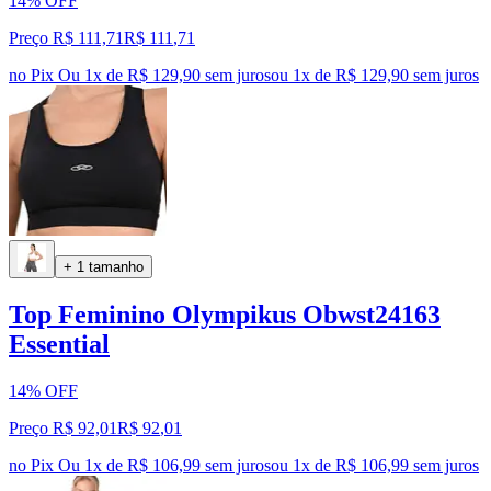
14% OFF
Preço R$ 111,71
R$
111
,
71
no Pix
Ou 1x de R$ 129,90 sem juros
ou
1
x de
R$ 129,90
sem juros
+ 1 tamanho
Top Feminino Olympikus Obwst24163
Essential
14% OFF
Preço R$ 92,01
R$
92
,
01
no Pix
Ou 1x de R$ 106,99 sem juros
ou
1
x de
R$ 106,99
sem juros