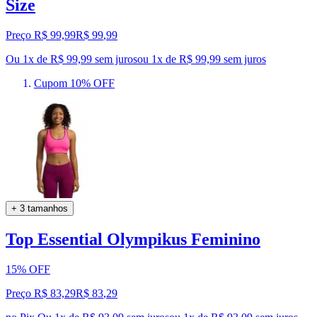
Size
Preço R$ 99,99
R$
99
,
99
Ou 1x de R$ 99,99 sem juros
ou
1
x de
R$ 99,99
sem juros
Cupom 10% OFF
+ 3 tamanhos
Top Essential Olympikus Feminino
15% OFF
Preço R$ 83,29
R$
83
,
29