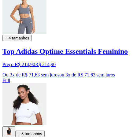
+ 4 tamanhos
Top Adidas Optime Essentials Feminino
Preço R$ 214,90
R$
214
,
90
Ou 3x de R$ 71,63 sem juros
ou
3
x de
R$ 71,63
sem juros
Full
+ 3 tamanhos