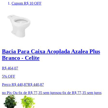
Cupom R$ 10 OFF
Bacia Para Caixa Acoplada Azalea Plus
Branco - Celite
R$ 464,07
5% OFF
Preço R$ 440,87
R$
440
,
87
no Pix
Ou 6x de R$ 77,35 sem juros
ou
6
x de
R$ 77,35
sem juros