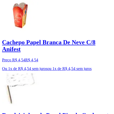
Cachepo Papel Branca De Neve C/8
Anifest
Preço R$ 4,54
R$
4
,
54
Ou 1x de R$ 4,54 sem juros
ou
1
x de
R$ 4,54
sem juros