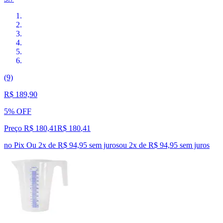
(9)
R$ 189,90
5% OFF
Preço R$ 180,41
R$
180
,
41
no Pix
Ou 2x de R$ 94,95 sem juros
ou
2
x de
R$ 94,95
sem juros