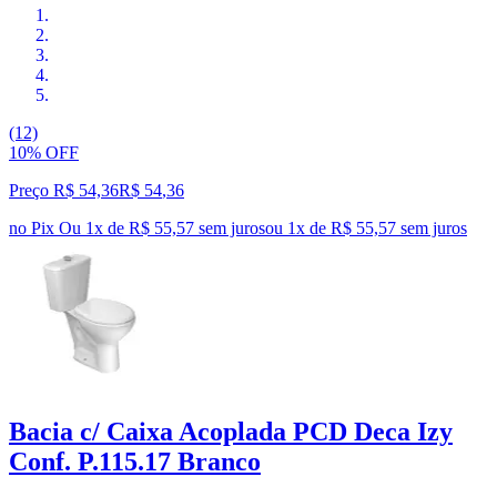
(12)
10% OFF
Preço R$ 54,36
R$
54
,
36
no Pix
Ou 1x de R$ 55,57 sem juros
ou
1
x de
R$ 55,57
sem juros
Bacia c/ Caixa Acoplada PCD Deca Izy
Conf. P.115.17 Branco