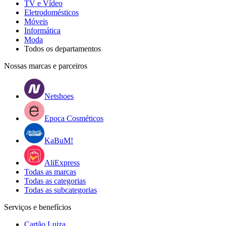
TV e Vídeo
Eletrodomésticos
Móveis
Informática
Moda
Todos os departamentos
Nossas marcas e parceiros
Netshoes
Epoca Cosméticos
KaBuM!
AliExpress
Todas as marcas
Todas as categorias
Todas as subcategorias
Serviços e benefícios
Cartão Luiza