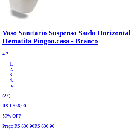
Vaso Sanitário Suspenso Saída Horizontal
Hematita Pingoo.casa - Branco
4.2
(27)
R$ 1.536,90
59% OFF
Preço R$ 636,90
R$
636
,
90