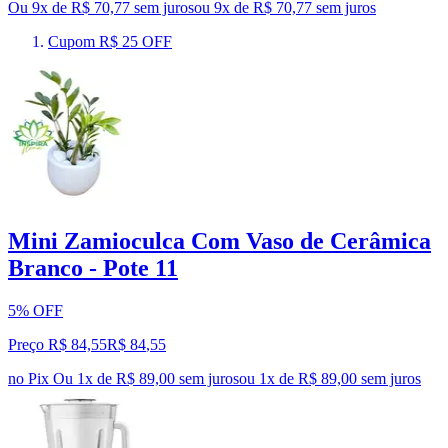
Ou 9x de R$ 70,77 sem juros
ou
9
x de
R$ 70,77
sem juros
Cupom R$ 25 OFF
Mini Zamioculca Com Vaso de Cerâmica
Branco - Pote 11
5% OFF
Preço R$ 84,55
R$
84
,
55
no Pix
Ou 1x de R$ 89,00 sem juros
ou
1
x de
R$ 89,00
sem juros