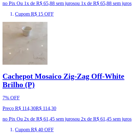
no Pix
Ou 1x de R$ 65,88 sem juros
ou
1
x de
R$ 65,88
sem juros
Cupom R$ 15 OFF
Cachepot Mosaico Zig-Zag Off-White
Brilho (P)
7% OFF
Preço R$ 114,30
R$
114
,
30
no Pix
Ou 2x de R$ 61,45 sem juros
ou
2
x de
R$ 61,45
sem juros
Cupom R$ 40 OFF