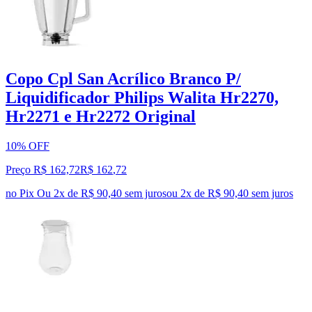
Copo Cpl San Acrílico Branco P/
Liquidificador Philips Walita Hr2270,
Hr2271 e Hr2272 Original
10% OFF
Preço R$ 162,72
R$
162
,
72
no Pix
Ou 2x de R$ 90,40 sem juros
ou
2
x de
R$ 90,40
sem juros