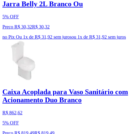
Jarra Belly 2L Branco Ou
5% OFF
Preço R$ 30,32
R$
30
,
32
no Pix
Ou 1x de R$ 31,92 sem juros
ou
1
x de
R$ 31,92
sem juros
Caixa Acoplada para Vaso Sanitário com
Acionamento Duo Branco
R$ 862,62
5% OFF
Preço R$ 819,49
R$
819
,
49