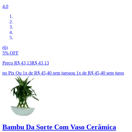
4.0
(6)
5% OFF
Preço R$ 43,13
R$
43
,
13
no Pix
Ou 1x de R$ 45,40 sem juros
ou
1
x de
R$ 45,40
sem juros
Bambu Da Sorte Com Vaso Cerâmica