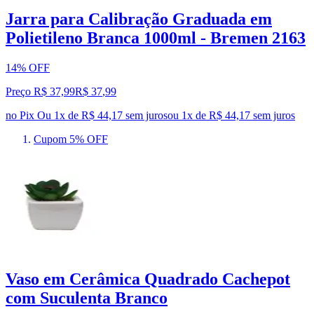
Jarra para Calibração Graduada em
Polietileno Branca 1000ml - Bremen 2163
14% OFF
Preço R$ 37,99
R$
37
,
99
no Pix
Ou 1x de R$ 44,17 sem juros
ou
1
x de
R$ 44,17
sem juros
Cupom 5% OFF
Vaso em Cerâmica Quadrado Cachepot
com Suculenta Branco