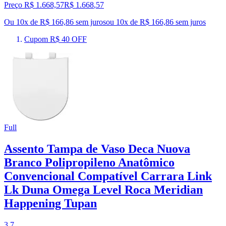
Preço R$ 1.668,57
R$
1.668
,
57
Ou 10x de R$ 166,86 sem juros
ou
10
x de
R$ 166,86
sem juros
Cupom R$ 40 OFF
Full
Assento Tampa de Vaso Deca Nuova
Branco Polipropileno Anatômico
Convencional Compatível Carrara Link
Lk Duna Omega Level Roca Meridian
Happening Tupan
3.7