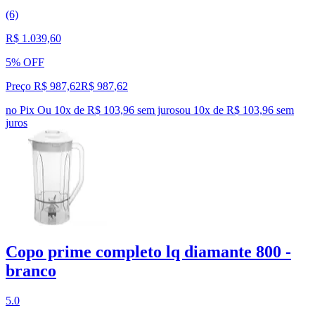
(6)
R$ 1.039,60
5% OFF
Preço R$ 987,62
R$
987
,
62
no Pix
Ou 10x de R$ 103,96 sem juros
ou
10
x de
R$ 103,96
sem
juros
Copo prime completo lq diamante 800 -
branco
5.0