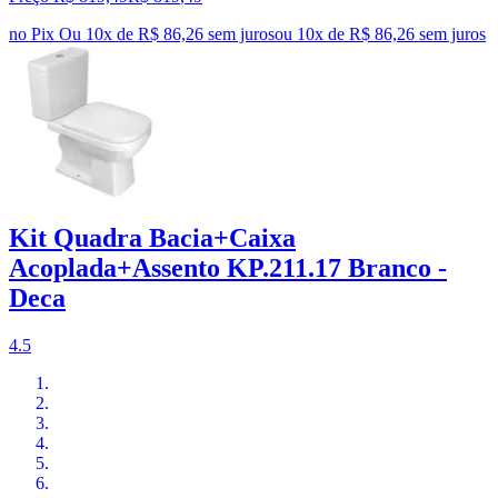
no Pix
Ou 10x de R$ 86,26 sem juros
ou
10
x de
R$ 86,26
sem juros
Kit Quadra Bacia+Caixa
Acoplada+Assento KP.211.17 Branco -
Deca
4.5