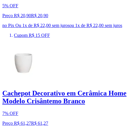
5% OFF
Preço R$ 20,90
R$
20
,
90
no Pix
Ou 1x de R$ 22,00 sem juros
ou
1
x de
R$ 22,00
sem juros
Cupom R$ 15 OFF
Cachepot Decorativo em Cerâmica Home
Modelo Crisântemo Branco
7% OFF
Preço R$ 61,27
R$
61
,
27