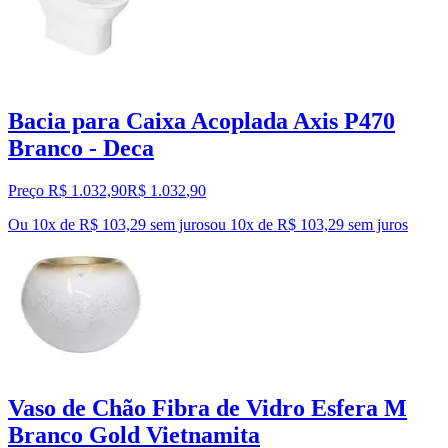
Bacia para Caixa Acoplada Axis P470
Branco - Deca
Preço R$ 1.032,90
R$
1.032
,
90
Ou 10x de R$ 103,29 sem juros
ou
10
x de
R$ 103,29
sem juros
Vaso de Chão Fibra de Vidro Esfera M
Branco Gold Vietnamita