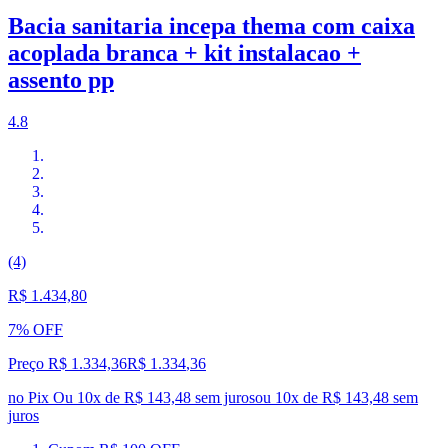
Bacia sanitaria incepa thema com caixa
acoplada branca + kit instalacao +
assento pp
4.8
(4)
R$ 1.434,80
7% OFF
Preço R$ 1.334,36
R$
1.334
,
36
no Pix
Ou 10x de R$ 143,48 sem juros
ou
10
x de
R$ 143,48
sem
juros