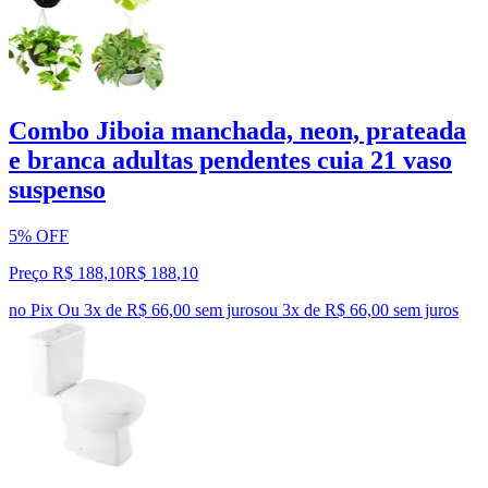
Combo Jiboia manchada, neon, prateada
e branca adultas pendentes cuia 21 vaso
suspenso
5% OFF
Preço R$ 188,10
R$
188
,
10
no Pix
Ou 3x de R$ 66,00 sem juros
ou
3
x de
R$ 66,00
sem juros