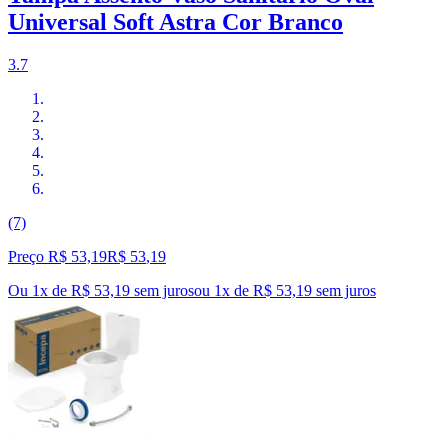
Universal Soft Astra Cor Branco
3.7
(7)
Preço R$ 53,19
R$
53
,
19
Ou 1x de R$ 53,19 sem juros
ou
1
x de
R$ 53,19
sem juros