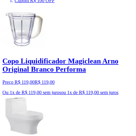
Cupom R$ 100 OFF
Copo Liquidificador Magiclean Arno
Original Branco Performa
Preço R$ 119,00
R$
119
,
00
Ou 1x de R$ 119,00 sem juros
ou
1
x de
R$ 119,00
sem juros