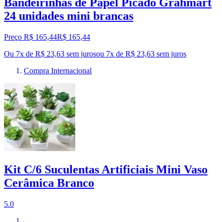
Bandeirinhas de Papel Picado Grahmart
24 unidades mini brancas
Preço R$ 165,44
R$
165
,
44
Ou 7x de R$ 23,63 sem juros
ou
7
x de
R$ 23,63
sem juros
Compra Internacional
Kit C/6 Suculentas Artificiais Mini Vaso
Cerâmica Branco
5.0