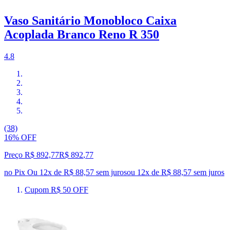
Vaso Sanitário Monobloco Caixa
Acoplada Branco Reno R 350
4.8
(38)
16% OFF
Preço R$ 892,77
R$
892
,
77
no Pix
Ou 12x de R$ 88,57 sem juros
ou
12
x de
R$ 88,57
sem juros
Cupom R$ 50 OFF