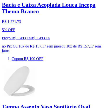
Bacia e Caixa Acoplada Louca Incepa
Thema Branco
R$ 1.571,73
5% OFF
Preço R$ 1.493,14
R$
1.493
,
14
no Pix
Ou 10x de R$ 157,17 sem juros
ou
10
x de
R$ 157,17
sem
juros
Cupom R$ 100 OFF
Tampa Assento Vaso Sanitário Oval