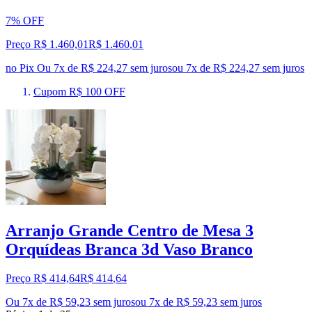
7% OFF
Preço R$ 1.460,01
R$
1.460
,
01
no Pix
Ou 7x de R$ 224,27 sem juros
ou
7
x de
R$ 224,27
sem juros
Cupom R$ 100 OFF
Arranjo Grande Centro de Mesa 3
Orquídeas Branca 3d Vaso Branco
Preço R$ 414,64
R$
414
,
64
Ou 7x de R$ 59,23 sem juros
ou
7
x de
R$ 59,23
sem juros