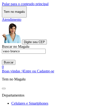
Pular para o conteudo principal
Tem no magalu
Atendimento
Digite seu CEP
Buscar no Magalu
Buscar
0
Boas vindas :)
Entre ou Cadastre-se
Tem no Magalu
Departamentos
Celulares e Smartphones