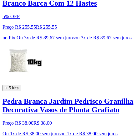
Branco Barca Com 12 Hastes
5% OFF
Preço R$ 255,55
R$
255
,
55
no Pix
Ou 3x de R$ 89,67 sem juros
ou
3
x de
R$ 89,67
sem juros
+ 5 kits
Pedra Branca Jardim Pedrisco Granilha
Decorativa Vasos de Planta Grafiato
Preço R$ 38,00
R$
38
,
00
Ou 1x de R$ 38,00 sem juros
ou
1
x de
R$ 38,00
sem juros