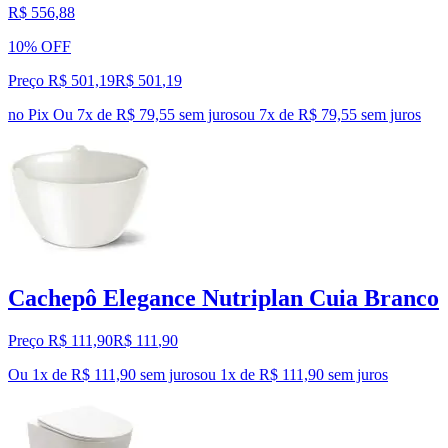
R$ 556,88
10% OFF
Preço R$ 501,19
R$
501
,
19
no Pix
Ou 7x de R$ 79,55 sem juros
ou
7
x de
R$ 79,55
sem juros
Cachepô Elegance Nutriplan Cuia Branco
Preço R$ 111,90
R$
111
,
90
Ou 1x de R$ 111,90 sem juros
ou
1
x de
R$ 111,90
sem juros