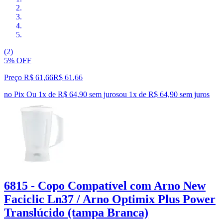
(2)
5% OFF
Preço R$ 61,66
R$
61
,
66
no Pix
Ou 1x de R$ 64,90 sem juros
ou
1
x de
R$ 64,90
sem juros
6815 - Copo Compatível com Arno New
Faciclic Ln37 / Arno Optimix Plus Power
Translúcido (tampa Branca)