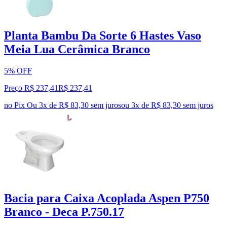
Planta Bambu Da Sorte 6 Hastes Vaso
Meia Lua Cerâmica Branco
5% OFF
Preço R$ 237,41
R$
237
,
41
no Pix
Ou 3x de R$ 83,30 sem juros
ou
3
x de
R$ 83,30
sem juros
Bacia para Caixa Acoplada Aspen P750
Branco - Deca P.750.17