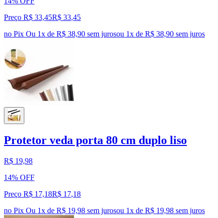
14% OFF
Preço R$ 33,45
R$
33
,
45
no Pix
Ou 1x de R$ 38,90 sem juros
ou
1
x de
R$ 38,90
sem juros
Protetor veda porta 80 cm duplo liso
R$ 19,98
14% OFF
Preço R$ 17,18
R$
17
,
18
no Pix
Ou 1x de R$ 19,98 sem juros
ou
1
x de
R$ 19,98
sem juros