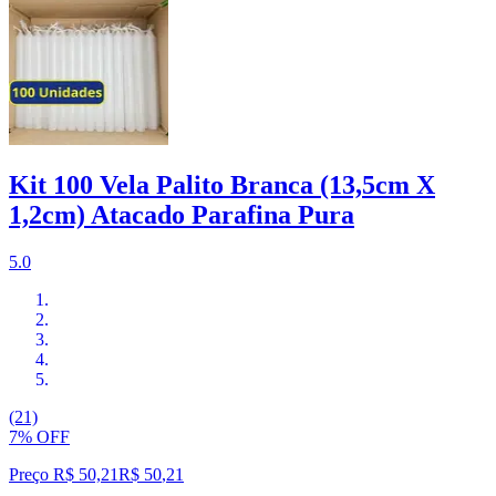
Kit 100 Vela Palito Branca (13,5cm X
1,2cm) Atacado Parafina Pura
5.0
(21)
7% OFF
Preço R$ 50,21
R$
50
,
21