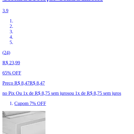
3.9
(24)
R$ 23,99
65% OFF
Preço R$ 8,47
R$
8
,
47
no Pix
Ou 1x de R$ 8,75 sem juros
ou
1
x de
R$ 8,75
sem juros
Cupom 7% OFF