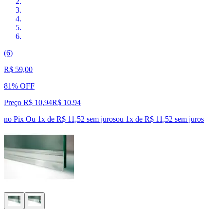
(6)
R$ 59,00
81% OFF
Preço R$ 10,94
R$
10
,
94
no Pix
Ou 1x de R$ 11,52 sem juros
ou
1
x de
R$ 11,52
sem juros