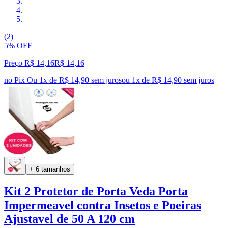
(2)
5% OFF
Preço R$ 14,16
R$
14
,
16
no Pix
Ou 1x de R$ 14,90 sem juros
ou
1
x de
R$ 14,90
sem juros
+ 6 tamanhos
Kit 2 Protetor de Porta Veda Porta
Impermeavel contra Insetos e Poeiras
Ajustavel de 50 A 120 cm