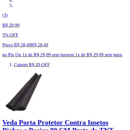
(3)
R$ 29,99
5% OFF
Preço R$ 28,49
R$
28
,
49
no Pix
Ou 1x de R$ 29,99 sem juros
ou
1
x de
R$ 29,99
sem juros
Cupom R$ 20 OFF
Veda Porta Protetor Contra Insetos