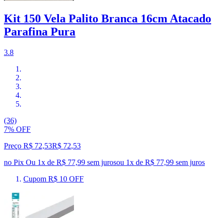
Kit 150 Vela Palito Branca 16cm Atacado
Parafina Pura
3.8
(36)
7% OFF
Preço R$ 72,53
R$
72
,
53
no Pix
Ou 1x de R$ 77,99 sem juros
ou
1
x de
R$ 77,99
sem juros
Cupom R$ 10 OFF