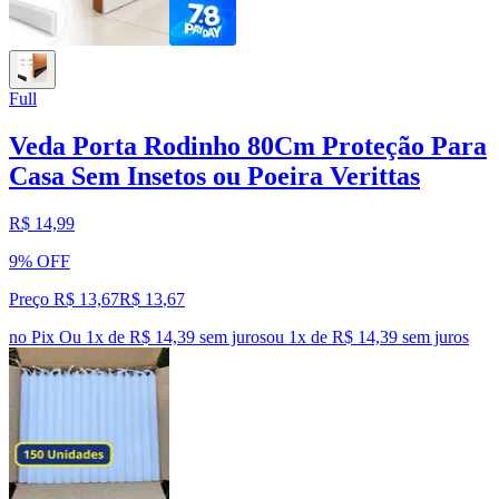
Full
Veda Porta Rodinho 80Cm Proteção Para
Casa Sem Insetos ou Poeira Verittas
R$ 14,99
9% OFF
Preço R$ 13,67
R$
13
,
67
no Pix
Ou 1x de R$ 14,39 sem juros
ou
1
x de
R$ 14,39
sem juros