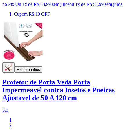
no Pix
Ou 1x de R$ 53,99 sem juros
ou
1
x de
R$ 53,99
sem juros
Cupom R$ 10 OFF
+ 6 tamanhos
Protetor de Porta Veda Porta
Impermeavel contra Insetos e Poeiras
Ajustavel de 50 A 120 cm
5.0