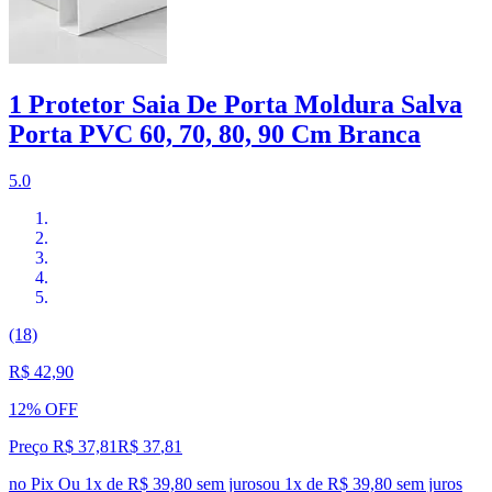
1 Protetor Saia De Porta Moldura Salva
Porta PVC 60, 70, 80, 90 Cm Branca
5.0
(18)
R$ 42,90
12% OFF
Preço R$ 37,81
R$
37
,
81
no Pix
Ou 1x de R$ 39,80 sem juros
ou
1
x de
R$ 39,80
sem juros