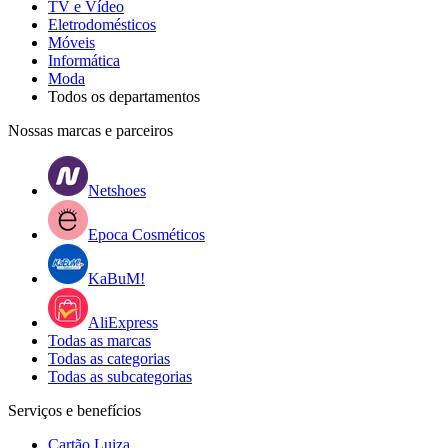
TV e Vídeo
Eletrodomésticos
Móveis
Informática
Moda
Todos os departamentos
Nossas marcas e parceiros
Netshoes
Epoca Cosméticos
KaBuM!
AliExpress
Todas as marcas
Todas as categorias
Todas as subcategorias
Serviços e benefícios
Cartão Luiza