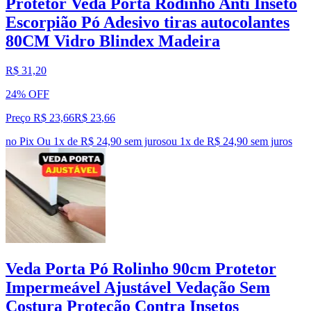
Protetor Veda Porta Rodinho Anti Inseto
Escorpião Pó Adesivo tiras autocolantes
80CM Vidro Blindex Madeira
R$ 31,20
24% OFF
Preço R$ 23,66
R$
23
,
66
no Pix
Ou 1x de R$ 24,90 sem juros
ou
1
x de
R$ 24,90
sem juros
Veda Porta Pó Rolinho 90cm Protetor
Impermeável Ajustável Vedação Sem
Costura Proteção Contra Insetos