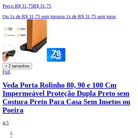
Preço R$ 31,75
R$
31
,
75
Ou 1x de R$ 31,75 sem juros
ou
1
x de
R$ 31,75
sem juros
+ 2 tamanhos
Full
Veda Porta Rolinho 80, 90 e 100 Cm
Impermeável Proteção Dupla Preto sem
Costura Preto Para Casa Sem Insetos ou
Poeira
4.5