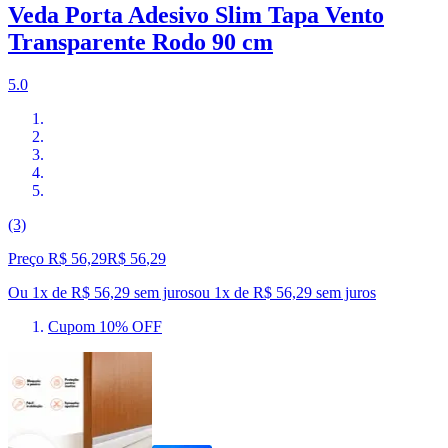
Veda Porta Adesivo Slim Tapa Vento
Transparente Rodo 90 cm
5.0
(3)
Preço R$ 56,29
R$
56
,
29
Ou 1x de R$ 56,29 sem juros
ou
1
x de
R$ 56,29
sem juros
Cupom 10% OFF