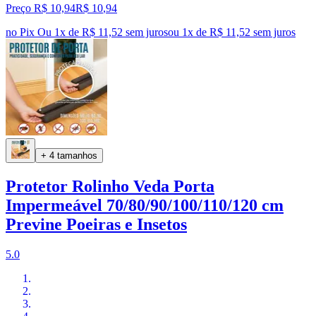
Preço R$ 10,94
R$
10
,
94
no Pix
Ou 1x de R$ 11,52 sem juros
ou
1
x de
R$ 11,52
sem juros
+ 4 tamanhos
Protetor Rolinho Veda Porta
Impermeável 70/80/90/100/110/120 cm
Previne Poeiras e Insetos
5.0