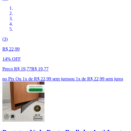
(3)
R$ 22,99
14% OFF
Preço R$ 19,77
R$
19
,
77
no Pix
Ou 1x de R$ 22,99 sem juros
ou
1
x de
R$ 22,99
sem juros