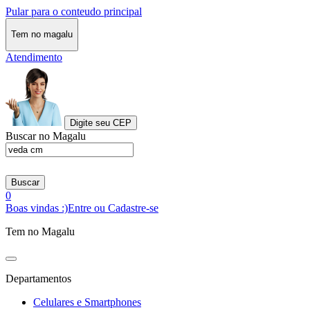
Pular para o conteudo principal
Tem no magalu
Atendimento
Digite seu CEP
Buscar no Magalu
Buscar
0
Boas vindas :)
Entre ou Cadastre-se
Tem no Magalu
Departamentos
Celulares e Smartphones