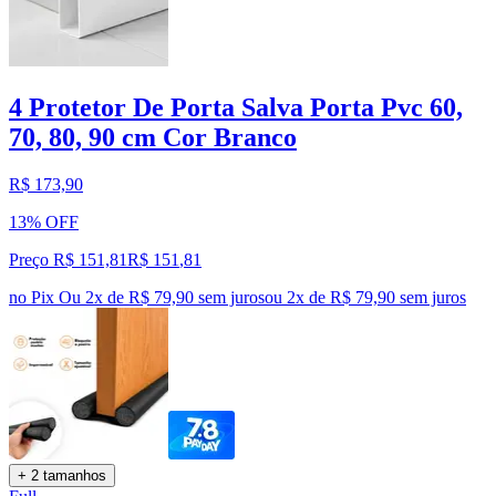
4 Protetor De Porta Salva Porta Pvc 60,
70, 80, 90 cm Cor Branco
R$ 173,90
13% OFF
Preço R$ 151,81
R$
151
,
81
no Pix
Ou 2x de R$ 79,90 sem juros
ou
2
x de
R$ 79,90
sem juros
+ 2 tamanhos