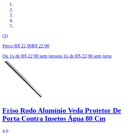
(3)
Preço R$ 22,90
R$
22
,
90
Ou 1x de R$ 22,90 sem juros
ou
1
x de
R$ 22,90
sem juros
Friso Rodo Alumínio Veda Protetor De
Porta Contra Insetos Água 80 Cm
4.0