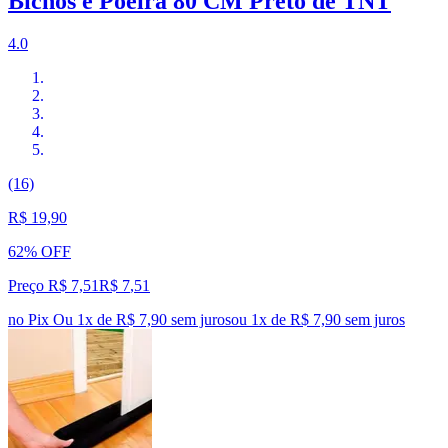
Bichos e Poeira 80 CM Preto de TNT
4.0
(16)
R$ 19,90
62% OFF
Preço R$ 7,51
R$
7
,
51
no Pix
Ou 1x de R$ 7,90 sem juros
ou
1
x de
R$ 7,90
sem juros