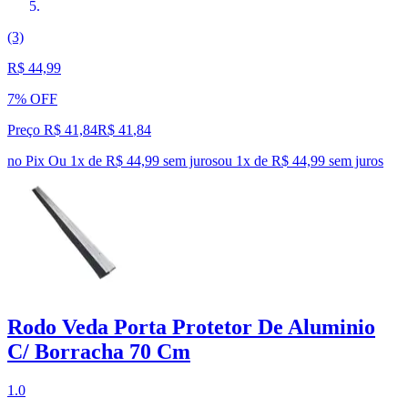
(3)
R$ 44,99
7% OFF
Preço R$ 41,84
R$
41
,
84
no Pix
Ou 1x de R$ 44,99 sem juros
ou
1
x de
R$ 44,99
sem juros
Rodo Veda Porta Protetor De Aluminio
C/ Borracha 70 Cm
1.0