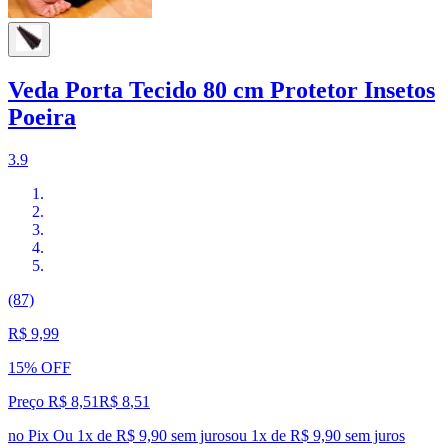
Veda Porta Tecido 80 cm Protetor Insetos
Poeira
3.9
(87)
R$ 9,99
15% OFF
Preço R$ 8,51
R$
8
,
51
no Pix
Ou 1x de R$ 9,90 sem juros
ou
1
x de
R$ 9,90
sem juros