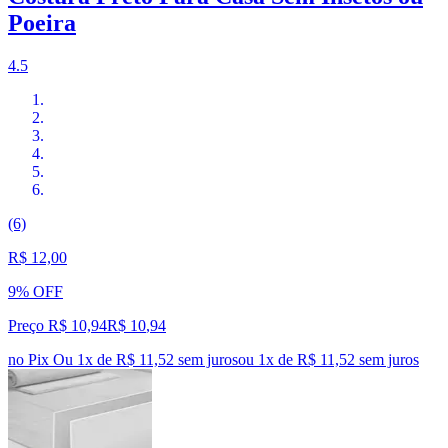
Poeira
4.5
(6)
R$ 12,00
9% OFF
Preço R$ 10,94
R$
10
,
94
no Pix
Ou 1x de R$ 11,52 sem juros
ou
1
x de
R$ 11,52
sem juros