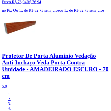
Preço R$ 76,94
R$
76
,
94
no Pix
Ou 1x de R$ 82,73 sem juros
ou
1
x de
R$ 82,73
sem juros
Protetor De Porta Aluminio Vedação
Anti-Inchaço Veda Porta Contra
Umidade - AMADEIRADO ESCURO - 70
cm
5.0