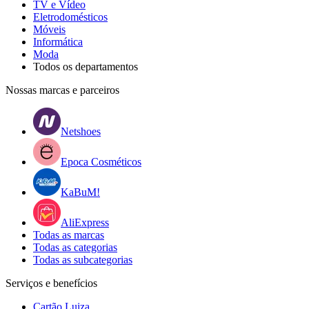
TV e Vídeo
Eletrodomésticos
Móveis
Informática
Moda
Todos os departamentos
Nossas marcas e parceiros
Netshoes
Epoca Cosméticos
KaBuM!
AliExpress
Todas as marcas
Todas as categorias
Todas as subcategorias
Serviços e benefícios
Cartão Luiza