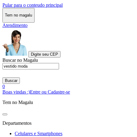
Pular para o conteudo principal
Tem no magalu
Atendimento
Digite seu CEP
Buscar no Magalu
Buscar
0
Boas vindas :)
Entre ou Cadastre-se
Tem no Magalu
Departamentos
Celulares e Smartphones