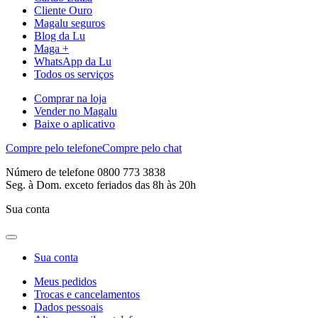
Cliente Ouro
Magalu seguros
Blog da Lu
Maga +
WhatsApp da Lu
Todos os serviços
Comprar na loja
Vender no Magalu
Baixe o aplicativo
Compre pelo telefone
Compre pelo chat
Número de telefone 0800 773 3838
Seg. à Dom. exceto feriados das 8h às 20h
Sua conta
Sua conta
Meus pedidos
Trocas e cancelamentos
Dados pessoais