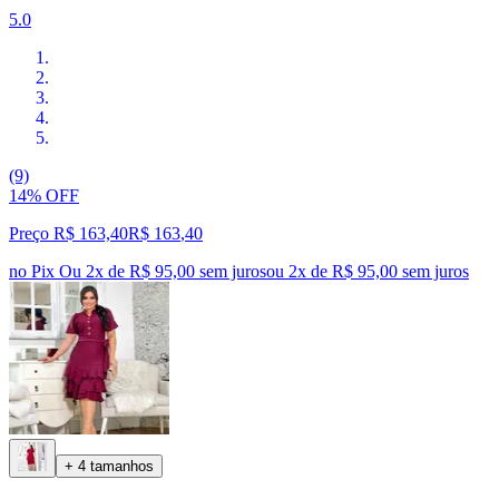
5.0
(9)
14% OFF
Preço R$ 163,40
R$
163
,
40
no Pix
Ou 2x de R$ 95,00 sem juros
ou
2
x de
R$ 95,00
sem juros
+ 4 tamanhos