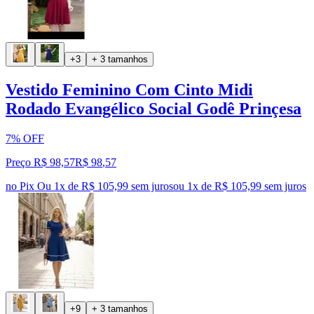
+3
+ 3 tamanhos
Vestido Feminino Com Cinto Midi
Rodado Evangélico Social Godê Prinçesa
7% OFF
Preço R$ 98,57
R$
98
,
57
no Pix
Ou 1x de R$ 105,99 sem juros
ou
1
x de
R$ 105,99
sem juros
+9
+ 3 tamanhos