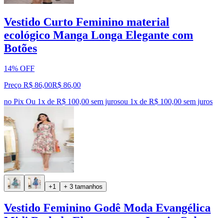
Vestido Curto Feminino material
ecológico Manga Longa Elegante com
Botões
14% OFF
Preço R$ 86,00
R$
86
,
00
no Pix
Ou 1x de R$ 100,00 sem juros
ou
1
x de
R$ 100,00
sem juros
+1
+ 3 tamanhos
Vestido Feminino Godê Moda Evangélica