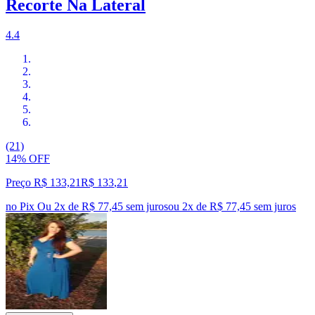
Recorte Na Lateral
4.4
(21)
14% OFF
Preço R$ 133,21
R$
133
,
21
no Pix
Ou 2x de R$ 77,45 sem juros
ou
2
x de
R$ 77,45
sem juros