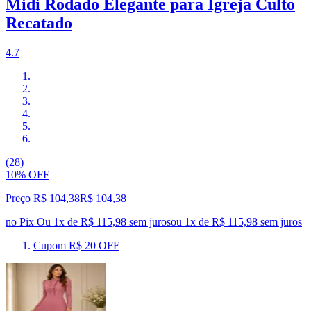
Midi Rodado Elegante para Igreja Culto
Recatado
4.7
(28)
10% OFF
Preço R$ 104,38
R$
104
,
38
no Pix
Ou 1x de R$ 115,98 sem juros
ou
1
x de
R$ 115,98
sem juros
Cupom R$ 20 OFF