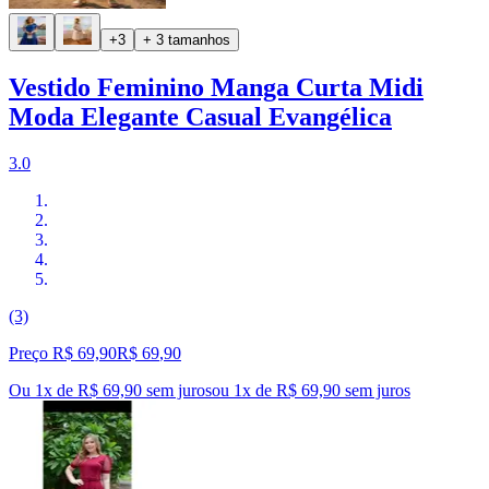
+3
+ 3 tamanhos
Vestido Feminino Manga Curta Midi
Moda Elegante Casual Evangélica
3.0
(3)
Preço R$ 69,90
R$
69
,
90
Ou 1x de R$ 69,90 sem juros
ou
1
x de
R$ 69,90
sem juros