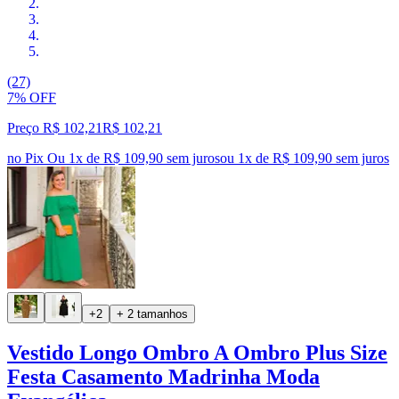
(27)
7% OFF
Preço R$ 102,21
R$
102
,
21
no Pix
Ou 1x de R$ 109,90 sem juros
ou
1
x de
R$ 109,90
sem juros
+2
+ 2 tamanhos
Vestido Longo Ombro A Ombro Plus Size
Festa Casamento Madrinha Moda