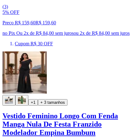
(3)
5% OFF
Preço R$ 159,60
R$
159
,
60
no Pix
Ou 2x de R$ 84,00 sem juros
ou
2
x de
R$ 84,00
sem juros
Cupom R$ 30 OFF
+1
+ 3 tamanhos
Vestido Feminino Longo Com Fenda
Manga Nula De Festa Franzido
Modelador Empina Bumbum