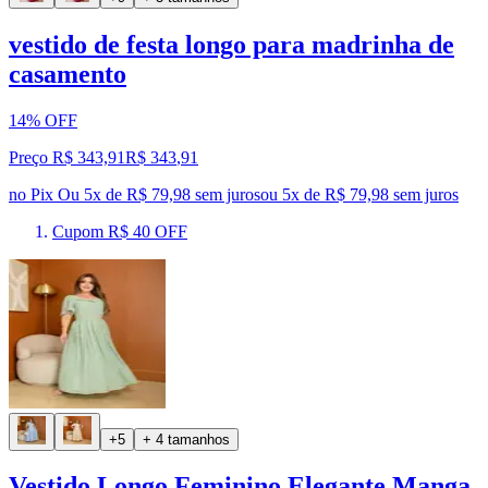
vestido de festa longo para madrinha de
casamento
14% OFF
Preço R$ 343,91
R$
343
,
91
no Pix
Ou 5x de R$ 79,98 sem juros
ou
5
x de
R$ 79,98
sem juros
Cupom R$ 40 OFF
+5
+ 4 tamanhos
Vestido Longo Feminino Elegante Manga