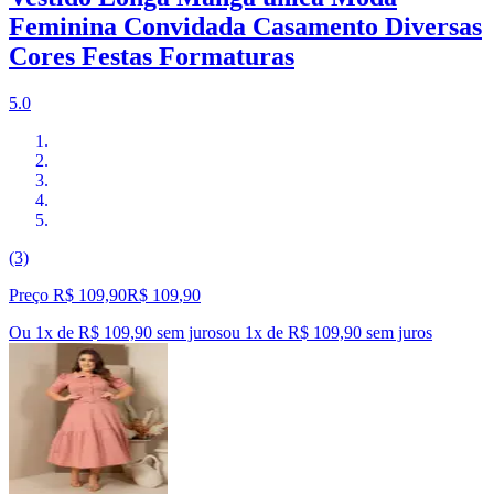
Feminina Convidada Casamento Diversas
Cores Festas Formaturas
5.0
(3)
Preço R$ 109,90
R$
109
,
90
Ou 1x de R$ 109,90 sem juros
ou
1
x de
R$ 109,90
sem juros