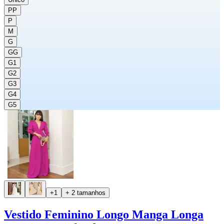
PP
P
M
G
GG
G1
G2
G3
G4
G5
+1
+ 2 tamanhos
Vestido Feminino Longo Manga Longa