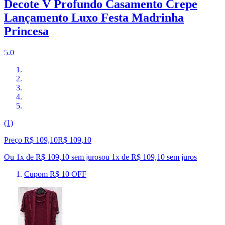
Decote V Profundo Casamento Crepe
Lançamento Luxo Festa Madrinha
Princesa
5.0
(1)
Preço R$ 109,10
R$
109
,
10
Ou 1x de R$ 109,10 sem juros
ou
1
x de
R$ 109,10
sem juros
Cupom R$ 10 OFF