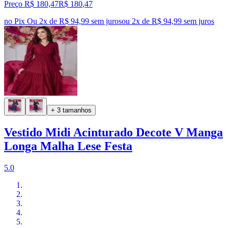
Preço R$ 180,47
R$
180
,
47
no Pix
Ou 2x de R$ 94,99 sem juros
ou
2
x de
R$ 94,99
sem juros
+ 3 tamanhos
Vestido Midi Acinturado Decote V Manga
Longa Malha Lese Festa
5.0