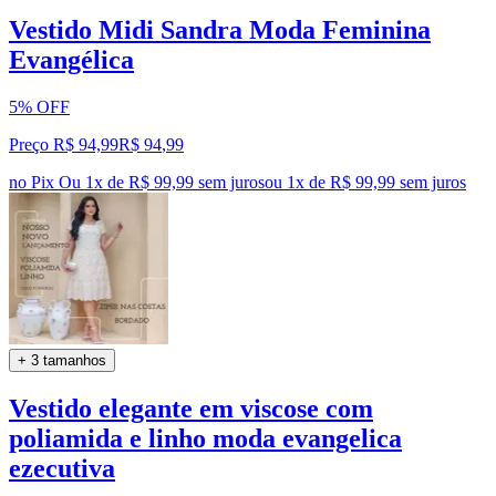
Vestido Midi Sandra Moda Feminina
Evangélica
5% OFF
Preço R$ 94,99
R$
94
,
99
no Pix
Ou 1x de R$ 99,99 sem juros
ou
1
x de
R$ 99,99
sem juros
+ 3 tamanhos
Vestido elegante em viscose com
poliamida e linho moda evangelica
ezecutiva