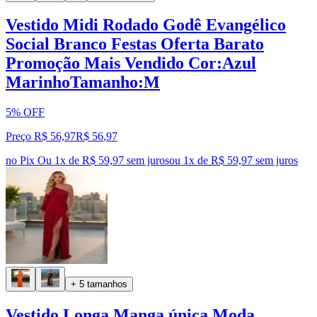
Vestido Midi Rodado Godê Evangélico
Social Branco Festas Oferta Barato
Promoção Mais Vendido Cor:Azul
MarinhoTamanho:M
5% OFF
Preço R$ 56,97
R$
56
,
97
no Pix
Ou 1x de R$ 59,97 sem juros
ou
1
x de
R$ 59,97
sem juros
+ 5 tamanhos
Vestido Longa Manga única Moda