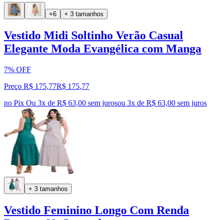
+6
+ 3 tamanhos
Vestido Midi Soltinho Verão Casual
Elegante Moda Evangélica com Manga
7% OFF
Preço R$ 175,77
R$
175
,
77
no Pix
Ou 3x de R$ 63,00 sem juros
ou
3
x de
R$ 63,00
sem juros
+ 3 tamanhos
Vestido Feminino Longo Com Renda