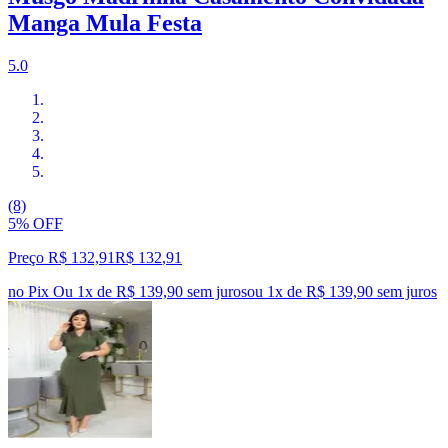
Manga Mula Festa
5.0
(8)
5% OFF
Preço R$ 132,91
R$
132
,
91
no Pix
Ou 1x de R$ 139,90 sem juros
ou
1
x de
R$ 139,90
sem juros