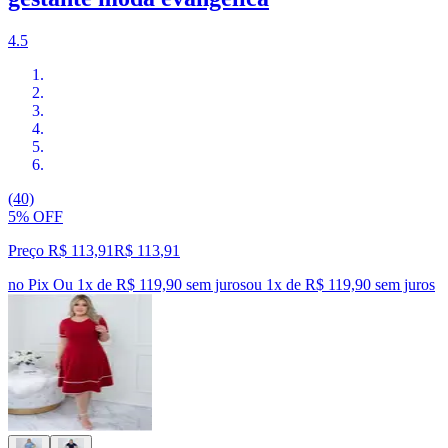
4.5
(40)
5% OFF
Preço R$ 113,91
R$
113
,
91
no Pix
Ou 1x de R$ 119,90 sem juros
ou
1
x de
R$ 119,90
sem juros