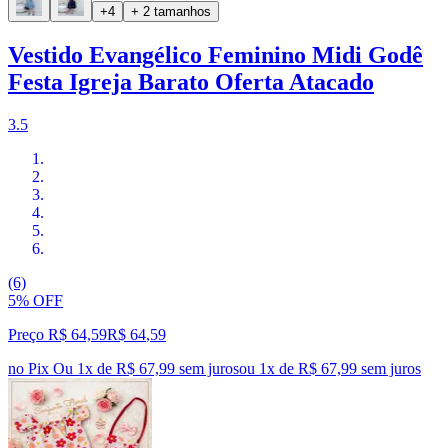
+4
+ 2 tamanhos
Vestido Evangélico Feminino Midi Godê
Festa Igreja Barato Oferta Atacado
3.5
(6)
5% OFF
Preço R$ 64,59
R$
64
,
59
no Pix
Ou 1x de R$ 67,99 sem juros
ou
1
x de
R$ 67,99
sem juros