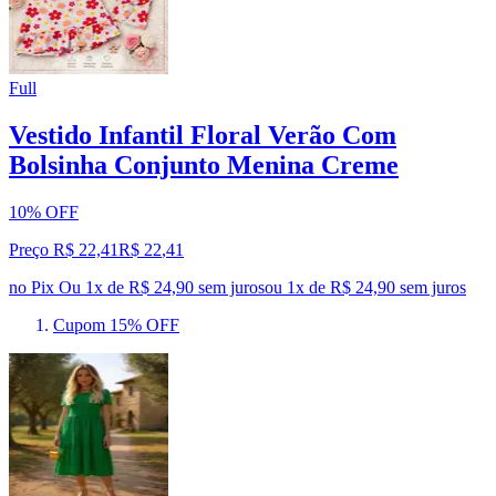
Full
Vestido Infantil Floral Verão Com
Bolsinha Conjunto Menina Creme
10% OFF
Preço R$ 22,41
R$
22
,
41
no Pix
Ou 1x de R$ 24,90 sem juros
ou
1
x de
R$ 24,90
sem juros
Cupom 15% OFF