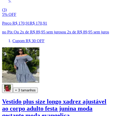
(3)
5% OFF
Preço R$ 170,91
R$
170
,
91
no Pix
Ou 2x de R$ 89,95 sem juros
ou
2
x de
R$ 89,95
sem juros
Cupom R$ 30 OFF
+ 3 tamanhos
Vestido plus size longo xadrez ajustável
ao corpo adulto festa junina moda
gestante moda evangelica