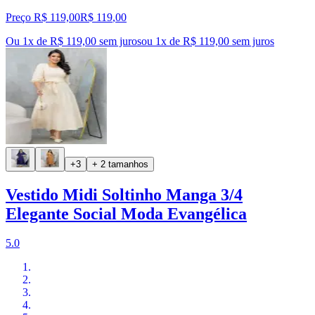
Preço R$ 119,00
R$
119
,
00
Ou 1x de R$ 119,00 sem juros
ou
1
x de
R$ 119,00
sem juros
+3
+ 2 tamanhos
Vestido Midi Soltinho Manga 3/4
Elegante Social Moda Evangélica
5.0