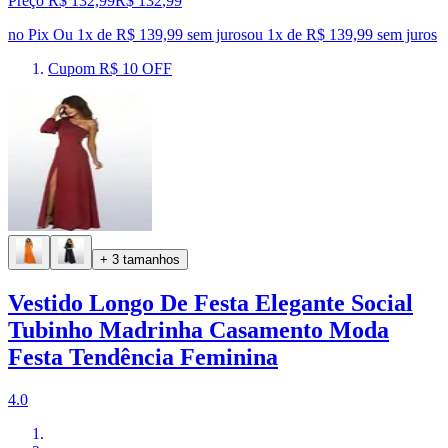
Preço R$ 132,99
R$
132
,
99
no Pix
Ou 1x de R$ 139,99 sem juros
ou
1
x de
R$ 139,99
sem juros
Cupom R$ 10 OFF
+ 3 tamanhos
Vestido Longo De Festa Elegante Social
Tubinho Madrinha Casamento Moda
Festa Tendência Feminina
4.0