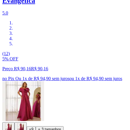
Evangélica
5.0
(12)
5% OFF
Preço R$ 90,16
R$
90
,
16
no Pix
Ou 1x de R$ 94,90 sem juros
ou
1
x de
R$ 94,90
sem juros
+9
+ 3 tamanhos