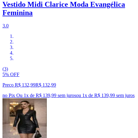
Vestido Midi Clarice Moda Evangélica
Feminina
3.0
(3)
5% OFF
Preço R$ 132,99
R$
132
,
99
no Pix
Ou 1x de R$ 139,99 sem juros
ou
1
x de
R$ 139,99
sem juros