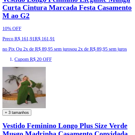
Curta Cintura Marcada Festa Casamento
M ao G2
10% OFF
Preço R$ 161,91
R$
161
,
91
no Pix
Ou 2x de R$ 89,95 sem juros
ou
2
x de
R$ 89,95
sem juros
Cupom R$ 20 OFF
+ 3 tamanhos
Vestido Feminino Longo Plus Size Verde
Musgo Madrinha Casamento Convidada