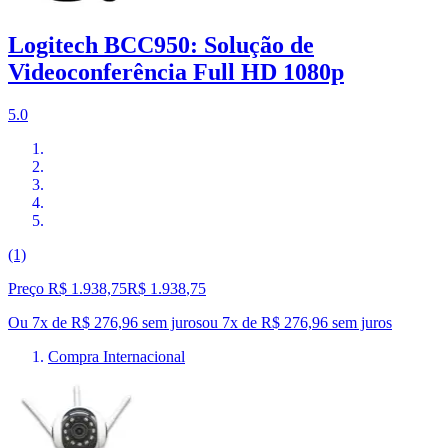
Logitech BCC950: Solução de
Videoconferência Full HD 1080p
5.0
(1)
Preço R$ 1.938,75
R$
1.938
,
75
Ou 7x de R$ 276,96 sem juros
ou
7
x de
R$ 276,96
sem juros
Compra Internacional