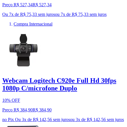
Preço R$ 527,34
R$
527
,
34
Ou 7x de R$ 75,33 sem juros
ou
7
x de
R$ 75,33
sem juros
Compra Internacional
Webcam Logitech C920e Full Hd 30fps
1080p C/microfone Duplo
10% OFF
Preço R$ 384,90
R$
384
,
90
no Pix
Ou 3x de R$ 142,56 sem juros
ou
3
x de
R$ 142,56
sem juros