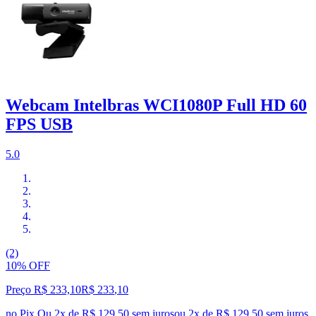
Webcam Intelbras WCI1080P Full HD 60
FPS USB
5.0
(2)
10% OFF
Preço R$ 233,10
R$
233
,
10
no Pix
Ou 2x de R$ 129,50 sem juros
ou
2
x de
R$ 129,50
sem juros