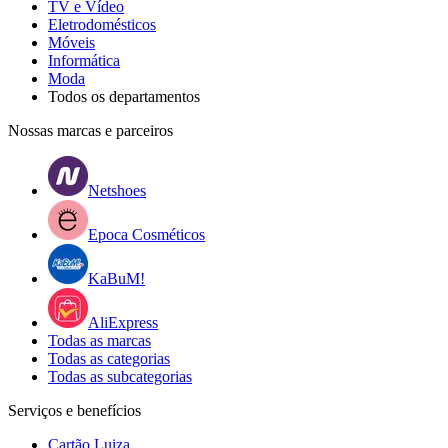
TV e Vídeo
Eletrodomésticos
Móveis
Informática
Moda
Todos os departamentos
Nossas marcas e parceiros
Netshoes
Epoca Cosméticos
KaBuM!
AliExpress
Todas as marcas
Todas as categorias
Todas as subcategorias
Serviços e benefícios
Cartão Luiza