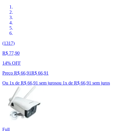
(1317)
R$ 77,90
14% OFF
Preço R$ 66,91
R$
66
,
91
Ou 1x de R$ 66,91 sem juros
ou
1
x de
R$ 66,91
sem juros
Full