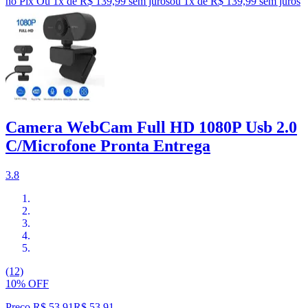
no Pix
Ou 1x de R$ 139,99 sem juros
ou
1
x de
R$ 139,99
sem juros
Camera WebCam Full HD 1080P Usb 2.0
C/Microfone Pronta Entrega
3.8
(12)
10% OFF
Preço R$ 53,91
R$
53
,
91