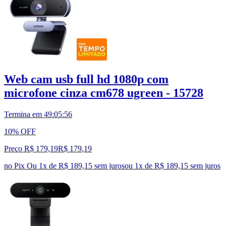
Web cam usb full hd 1080p com
microfone cinza cm678 ugreen - 15728
Termina em
49:05:55
10% OFF
Preço R$ 179,19
R$
179
,
19
no Pix
Ou 1x de R$ 189,15 sem juros
ou
1
x de
R$ 189,15
sem juros