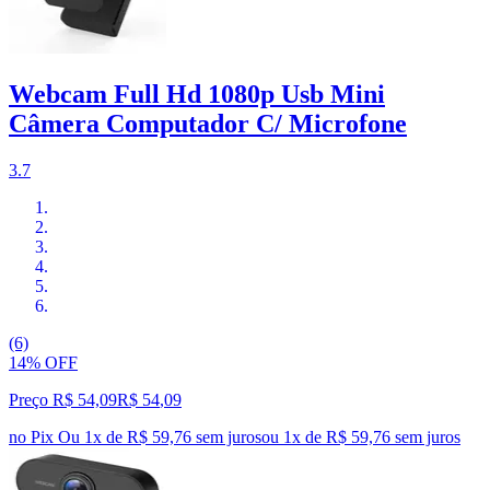
Webcam Full Hd 1080p Usb Mini
Câmera Computador C/ Microfone
3.7
(6)
14% OFF
Preço R$ 54,09
R$
54
,
09
no Pix
Ou 1x de R$ 59,76 sem juros
ou
1
x de
R$ 59,76
sem juros