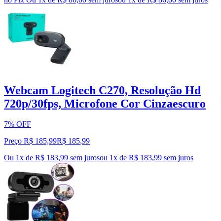
Webcam Logitech C270, Resolução Hd
720p/30fps, Microfone Cor Cinzaescuro
7% OFF
Preço R$ 185,99
R$
185
,
99
Ou 1x de R$ 183,99 sem juros
ou
1
x de
R$ 183,99
sem juros