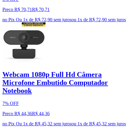
Preço R$ 70,71
R$
70
,
71
no Pix
Ou 1x de R$ 72,90 sem juros
ou
1
x de
R$ 72,90
sem juros
Webcam 1080p Full Hd Câmera
Microfone Embutido Computador
Notebook
7% OFF
Preço R$ 44,36
R$
44
,
36
no Pix
Ou 1x de R$ 45,32 sem juros
ou
1
x de
R$ 45,32
sem juros