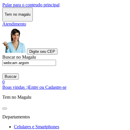
Pular para o conteudo principal
Tem no magalu
Atendimento
Digite seu CEP
Buscar no Magalu
Buscar
0
Boas vindas :)
Entre ou Cadastre-se
Tem no Magalu
Departamentos
Celulares e Smartphones