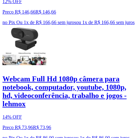
12% OFF
Preço R$ 146,66
R$
146
,
66
no Pix
Ou 1x de R$ 166,66 sem juros
ou
1
x de
R$ 166,66
sem juros
Webcam Full Hd 1080p câmera para
notebook, computador, youtube, 1080p,
hd, videoconferência, trabalho e jogos -
lehmox
14% OFF
Preço R$ 73,96
R$
73
,
96
no Pix
Ou 1x de R$ 86,00 sem juros
ou
1
x de
R$ 86,00
sem juros