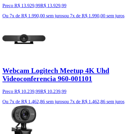
Preço R$ 13.929,99
R$
13.929
,
99
Ou 7x de R$ 1.990,00 sem juros
ou
7
x de
R$ 1.990,00
sem juros
Webcam Logitech Meetup 4K Uhd
Videoconferencia 960-001101
Preço R$ 10.239,99
R$
10.239
,
99
Ou 7x de R$ 1.462,86 sem juros
ou
7
x de
R$ 1.462,86
sem juros