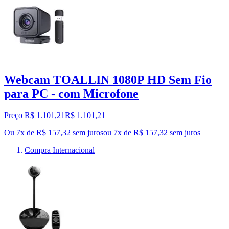
Webcam TOALLIN 1080P HD Sem Fio
para PC - com Microfone
Preço R$ 1.101,21
R$
1.101
,
21
Ou 7x de R$ 157,32 sem juros
ou
7
x de
R$ 157,32
sem juros
Compra Internacional