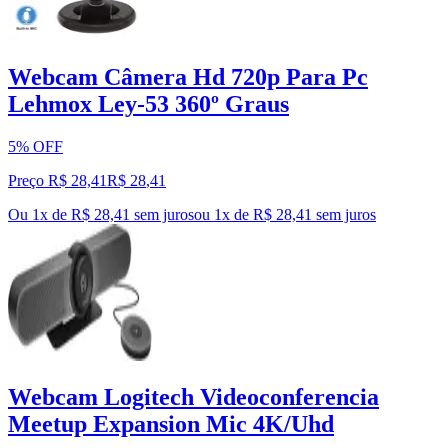
Webcam Câmera Hd 720p Para Pc
Lehmox Ley-53 360º Graus
5% OFF
Preço R$ 28,41
R$
28
,
41
Ou 1x de R$ 28,41 sem juros
ou
1
x de
R$ 28,41
sem juros
Webcam Logitech Videoconferencia
Meetup Expansion Mic 4K/Uhd