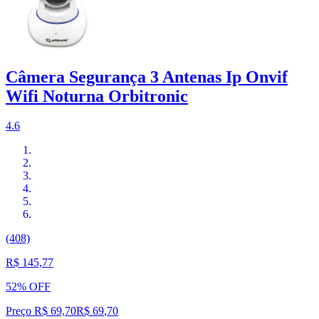
Câmera Segurança 3 Antenas Ip Onvif
Wifi Noturna Orbitronic
4.6
(408)
R$ 145,77
52% OFF
Preço R$ 69,70
R$
69
,
70