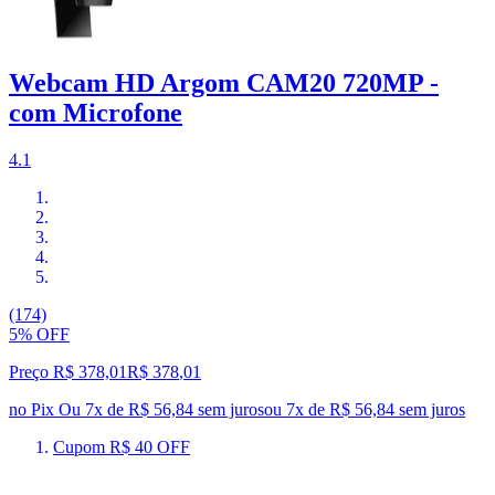
Webcam HD Argom CAM20 720MP -
com Microfone
4.1
(174)
5% OFF
Preço R$ 378,01
R$
378
,
01
no Pix
Ou 7x de R$ 56,84 sem juros
ou
7
x de
R$ 56,84
sem juros
Cupom R$ 40 OFF