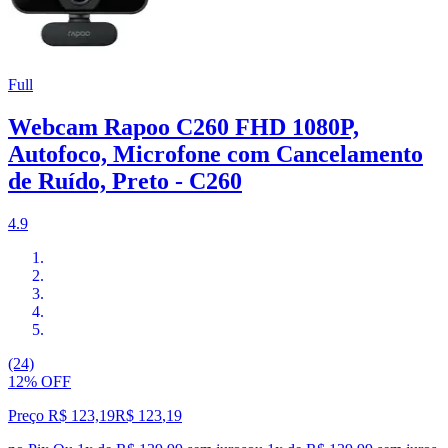
Full
Webcam Rapoo C260 FHD 1080P,
Autofoco, Microfone com Cancelamento
de Ruído, Preto - C260
4.9
(24)
12% OFF
Preço R$ 123,19
R$
123
,
19