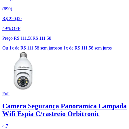
(690)
R$ 220,00
49% OFF
Preço R$ 111,58
R$
111
,
58
Ou 1x de R$ 111,58 sem juros
ou
1
x de
R$ 111,58
sem juros
Full
Camera Segurança Panoramica Lampada
Wifi Espia C/rastreio Orbitronic
4.7