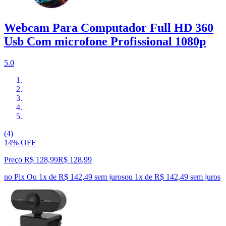
Webcam Para Computador Full HD 360
Usb Com microfone Profissional 1080p
5.0
(4)
14% OFF
Preço R$ 128,99
R$
128
,
99
no Pix
Ou 1x de R$ 142,49 sem juros
ou
1
x de
R$ 142,49
sem juros