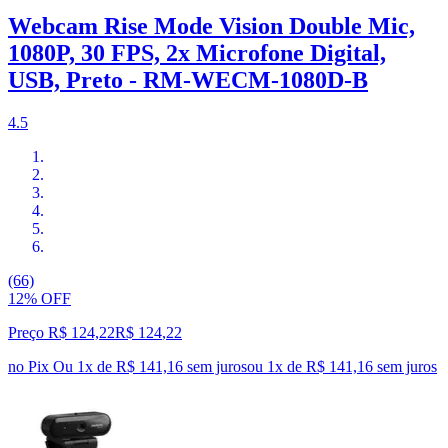
Webcam Rise Mode Vision Double Mic,
1080P, 30 FPS, 2x Microfone Digital,
USB, Preto - RM-WECM-1080D-B
4.5
(66)
12% OFF
Preço R$ 124,22
R$
124
,
22
no Pix
Ou 1x de R$ 141,16 sem juros
ou
1
x de
R$ 141,16
sem juros