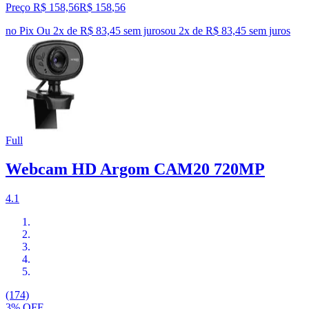
Preço R$ 158,56
R$
158
,
56
no Pix
Ou 2x de R$ 83,45 sem juros
ou
2
x de
R$ 83,45
sem juros
Full
Webcam HD Argom CAM20 720MP
4.1
(174)
3% OFF