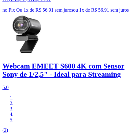
no Pix
Ou 1x de R$ 56,91 sem juros
ou
1
x de
R$ 56,91
sem juros
Webcam EMEET S600 4K com Sensor
Sony de 1/2,5" - Ideal para Streaming
5.0
(2)