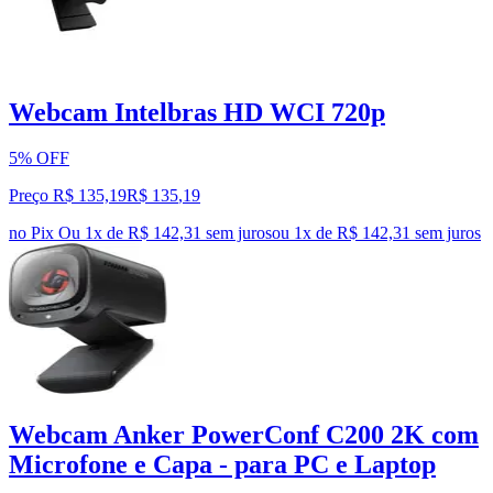
Webcam Intelbras HD WCI 720p
5% OFF
Preço R$ 135,19
R$
135
,
19
no Pix
Ou 1x de R$ 142,31 sem juros
ou
1
x de
R$ 142,31
sem juros
Webcam Anker PowerConf C200 2K com
Microfone e Capa - para PC e Laptop