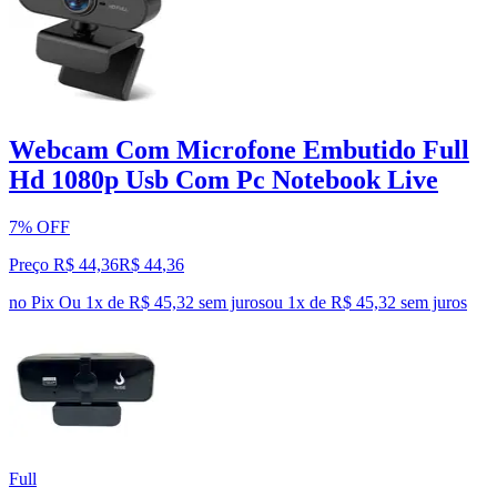
Webcam Com Microfone Embutido Full
Hd 1080p Usb Com Pc Notebook Live
7% OFF
Preço R$ 44,36
R$
44
,
36
no Pix
Ou 1x de R$ 45,32 sem juros
ou
1
x de
R$ 45,32
sem juros
Full