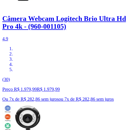
Câmera Webcam Logitech Brio Ultra Hd
Pro 4k - (960-001105)
4.9
(30)
Preço R$ 1.979,99
R$
1.979
,
99
Ou 7x de R$ 282,86 sem juros
ou
7
x de
R$ 282,86
sem juros