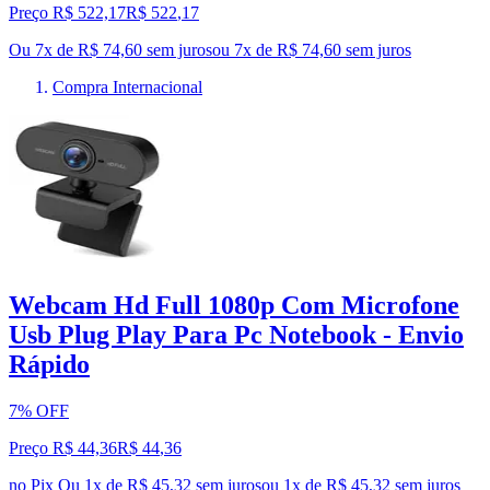
Preço R$ 522,17
R$
522
,
17
Ou 7x de R$ 74,60 sem juros
ou
7
x de
R$ 74,60
sem juros
Compra Internacional
Webcam Hd Full 1080p Com Microfone
Usb Plug Play Para Pc Notebook - Envio
Rápido
7% OFF
Preço R$ 44,36
R$
44
,
36
no Pix
Ou 1x de R$ 45,32 sem juros
ou
1
x de
R$ 45,32
sem juros