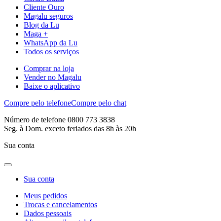
Cliente Ouro
Magalu seguros
Blog da Lu
Maga +
WhatsApp da Lu
Todos os serviços
Comprar na loja
Vender no Magalu
Baixe o aplicativo
Compre pelo telefone
Compre pelo chat
Número de telefone 0800 773 3838
Seg. à Dom. exceto feriados das 8h às 20h
Sua conta
Sua conta
Meus pedidos
Trocas e cancelamentos
Dados pessoais