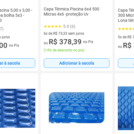
Capa Térmica Piscina 6x4 500
cina 5,00 x 3,00 -
Capa Tér
Micras 4x6 -proteção Uv
a bolha 5x3 -
300 Micr
3
Lona tér
5.0 (6)
7)
6x de R$ 73,33 sem juros
 juros
5x de R$ 
6 vez de R$ 73,33 sem juros
R$ 378,39
no Pix
ou
sem juros
,00
5 vez de 
R$ 
no Pix
ou
(
14% de desconto no pix
)
ar à sacola
Adicionar à sacola