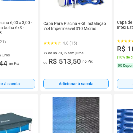
Capa de
cina 6,00 x 3,00 -
Capa Para Piscina +Kit Instalação
Intex Est
a bolha 6x3 -
7x4 Impermeável 310 Micras
3
321)
4.8 (15)
R$ 1
7x de R$ 73,36 sem juros
 juros
(
10% de d
7 vez de R$ 73,36 sem juros
R$ 513,50
no Pix
sem juros
,44
ou
no Pix
Cupo
Adicionar à sacola
ar à sacola