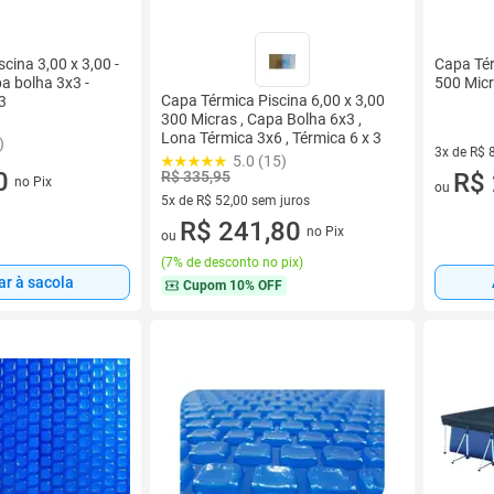
Capa Tér
cina 3,00 x 3,00 -
500 Micr
a bolha 3x3 -
Capa Térmica Piscina 6,00 x 3,00
3
300 Micras , Capa Bolha 6x3 ,
Lona Térmica 3x6 , Térmica 6 x 3
)
3x de R$ 
5.0 (15)
0
3 vez de 
R$ 
R$ 335,95
no Pix
ou
5x de R$ 52,00 sem juros
5 vez de R$ 52,00 sem juros
R$ 241,80
no Pix
ou
(
7% de desconto no pix
)
ar à sacola
Cupom
10% OFF