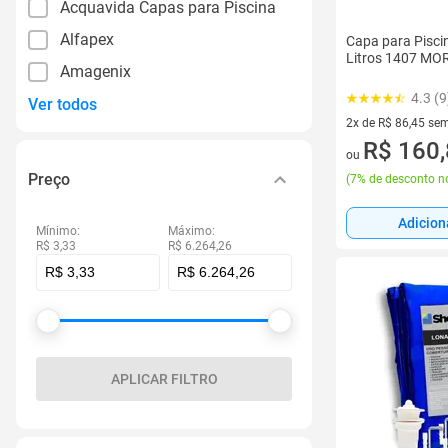
Acquavida Capas para Piscina
Alfapex
Capa para Piscin
Litros 1407 MO
Amagenix
4.3 (9
Ver todos
2x de R$ 86,45 sem
2 vez de R$ 86,45 
R$ 160
ou
Preço
(
7% de desconto no
Adicion
Mínimo:
Máximo:
R$ 3,33
R$ 6.264,26
APLICAR FILTRO