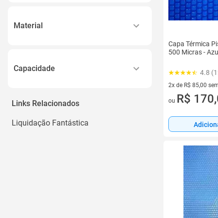
Material
Capa Térmica Pis
Plástico
500 Micras - Azu
Polietileno
Capacidade
4.8 (1
Tecido
2x de R$ 85,00 sem
2400 L
Pvc
2 vez de R$ 85,00 
R$ 170
ou
Links Relacionados
1500 L
Polyethylene Pe
1000 L
Liquidação Fantástica
Ver todos
Adicion
2500 L
3000 L
Ver todos