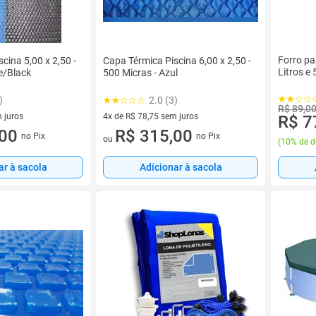
Forro pa
cina 5,00 x 2,50 -
Capa Térmica Piscina 6,00 x 2,50 -
Litros e 
e/Black
500 Micras - Azul
)
2.0 (3)
R$ 89,0
 juros
4x de R$ 78,75 sem juros
R$ 7
sem juros
,00
4 vez de R$ 78,75 sem juros
R$ 315,00
no Pix
no Pix
ou
(
10% de d
ar à sacola
Adicionar à sacola