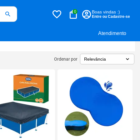
0
Boas vindas :)
Entre ou Cadastre-se
Atendimento
Ordenar por