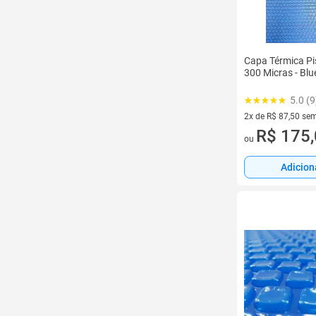
Capa Térmica Pis
300 Micras - Blu
5.0 (9
2x de R$ 87,50 sem
2 vez de R$ 87,50 
R$ 175
ou
Adicion