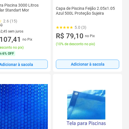
a Piscina 3000 Litros
Capa de Piscina Feijão 2.05x1.05
ar Standart Mor
Azul 500L Proteção Sujeira
2.6 (15)
90
5.0 (3)
62,45 sem juros
R$ 79,10
no Pix
R$ 62,45 sem juros
107,41
no Pix
(
10% de desconto no pix
)
esconto no pix
)
m
6% OFF
Adicionar à sacola
Adicionar à sacola