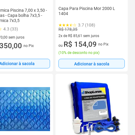
Capa Para Piscina Mor 2000 L
mica Piscina 7,00 x 3,50 -
1404
as - Capa bolha 7x3,5 -
mica 7x3,5
3.7 (108)
4.3 (33)
R$ 178,35
2x de R$ 85,61 sem juros
70,00 sem juros
2 vez de R$ 85,61 sem juros
R$ 154,09
R$ 70,00 sem juros
350,00
no Pix
ou
no Pix
(
10% de desconto no pix
)
Adicionar à sacola
Adicionar à sacola