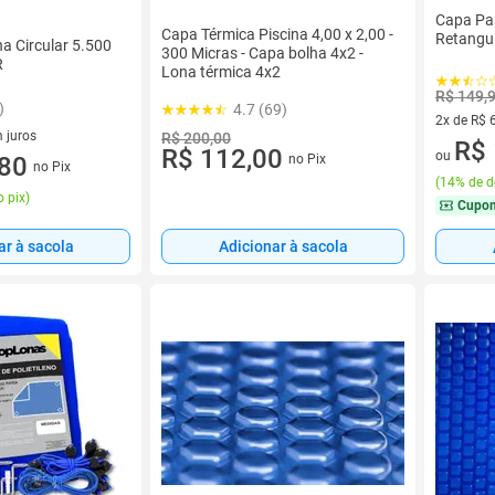
Capa Par
Capa Térmica Piscina 4,00 x 2,00 -
Retangul
a Circular 5.500
300 Micras - Capa bolha 4x2 -
R
Lona térmica 4x2
R$ 149,
)
4.7 (69)
2x de R$ 
 juros
R$ 200,00
2 vez de 
R$ 
R$ 112,00
ou
sem juros
,80
no Pix
no Pix
(
14% de d
 pix
)
Cupo
ar à sacola
Adicionar à sacola