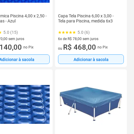
mica Piscina 4,00 x 2,50 -
Capa Tela Piscina 6,00 x 3,00 -
as - Azul
Tela para Piscina, medida 6x3
5.0 (15)
5.0 (6)
70,00 sem juros
6x de R$ 78,00 sem juros
R$ 70,00 sem juros
140,00
6 vez de R$ 78,00 sem juros
R$ 468,00
no Pix
no Pix
ou
Adicionar à sacola
Adicionar à sacola