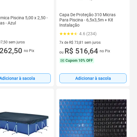
Capa De Proteção 310 Micras
mica Piscina 5,00 x 2,50 -
Para Piscina - 6,5x3,5m + Kit
as - Azul
Instalação
4.6 (234)
87,50 sem juros
7x de R$ 73,81 sem juros
R$ 87,50 sem juros
262,50
7 vez de R$ 73,81 sem juros
R$ 516,64
no Pix
no Pix
ou
Cupom
10% OFF
Adicionar à sacola
Adicionar à sacola