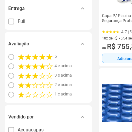
Entrega
Capa P/ Piscina 
Segurança Prot
Full
4.7 (5
10x de R$ 75,54 s
Avaliação
10 vez de R$ 75,54
R$ 755
ou
5
Adicion
4 e acima
3 e acima
2 e acima
1 e acima
Vendido por
Acquacapas