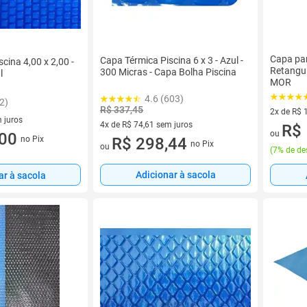
Capa pa
Capa Térmica Piscina 6 x 3 - Azul -
cina 4,00 x 2,00 -
Retangul
300 Micras - Capa Bolha Piscina
l
MOR
4.6 (603)
2)
R$ 337,45
2x de R$ 
 juros
4x de R$ 74,61 sem juros
2 vez de 
R$ 
ou
sem juros
,00
4 vez de R$ 74,61 sem juros
R$ 298,44
no Pix
no Pix
ou
(
7% de de
Adicionar à sacola
ar à sacola