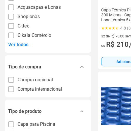
Acquacapas e Lonas
Capa Térmica Pis
300 Micras - Cap
Shoplonas
Lona térmica 5x
Cktex
4.8 (8
Cikala Comércio
3x de R$ 70,00 sem
3 vez de R$ 70,00 
R$ 210
Ver todos
ou
Adicion
Tipo de compra
Compra nacional
Compra internacional
Tipo de produto
Capa para Piscina