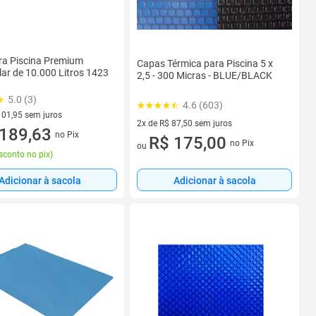
ra Piscina Premium
Capas Térmica para Piscina 5 x
ar de 10.000 Litros 1423
2,5 - 300 Micras - BLUE/BLACK
5.0 (3)
4.6 (603)
101,95 sem juros
2x de R$ 87,50 sem juros
R$ 101,95 sem juros
189,63
no Pix
2 vez de R$ 87,50 sem juros
R$ 175,00
no Pix
ou
sconto no pix
)
Adicionar à sacola
Adicionar à sacola