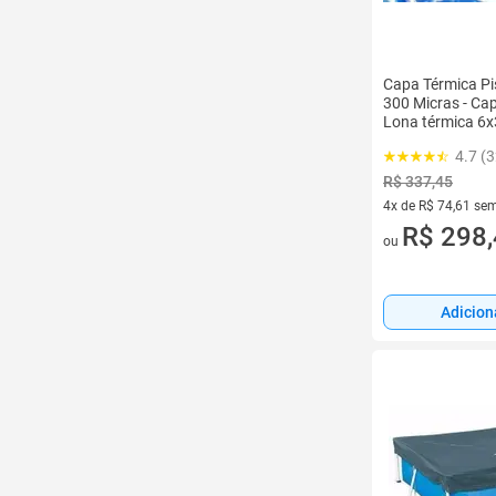
Capa Térmica Pis
300 Micras - Cap
Lona térmica 6x
4.7 (
R$ 337,45
4x de R$ 74,61 sem
4 vez de R$ 74,61 
R$ 298
ou
Adicion