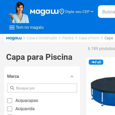
Buscar n
Digite seu CEP
Buscar
Tem no magalu
Casa e Construção
Piscina
Capa e Forro
Capa
6.189 produto
Capa para Piscina
Full
Marca
pesquisar
por
filtro
Acquacapas
Acquavida