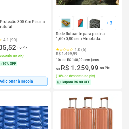
 Proteção 305 Cm Piscina
+
3
rutural
Rede flutuante para piscina
1,60x0,80 sem Almofada.
4.1 (90)
05,52
no Pix
1.0 (6)
R$ 1.499,99
esconto no pix
)
10x de R$ 140,00 sem juros
m
10% OFF
10 vez de R$ 140,00 sem juros
R$ 1.259,99
no Pix
ou
(
10% de desconto no pix
)
Adicionar à sacola
Cupom
R$ 80 OFF