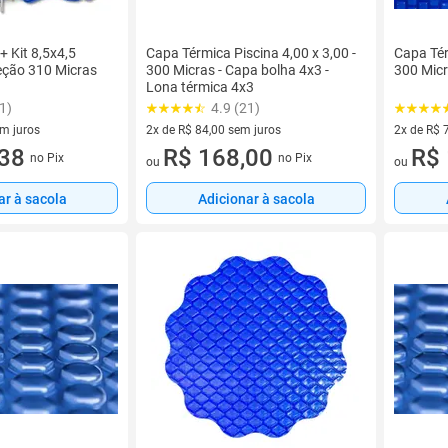
+ Kit 8,5x4,5
Capa Térmica Piscina 4,00 x 3,00 -
Capa Tér
eção 310 Micras
300 Micras - Capa bolha 4x3 -
300 Micr
Lona térmica 4x3
1)
4.9 (21)
em juros
2x de R$ 84,00 sem juros
2x de R$ 
 sem juros
,38
2 vez de R$ 84,00 sem juros
R$ 168,00
2 vez de 
R$ 
no Pix
no Pix
ou
ou
ar à sacola
Adicionar à sacola