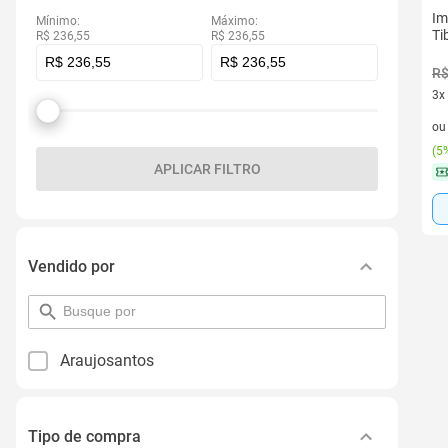
Im
Mínimo:
Máximo:
Ti
R$ 236,55
R$ 236,55
R$
3x
3 v
o
(
5%
APLICAR FILTRO
Vendido por
pesquisar
por
filtro
Araujosantos
Tipo de compra