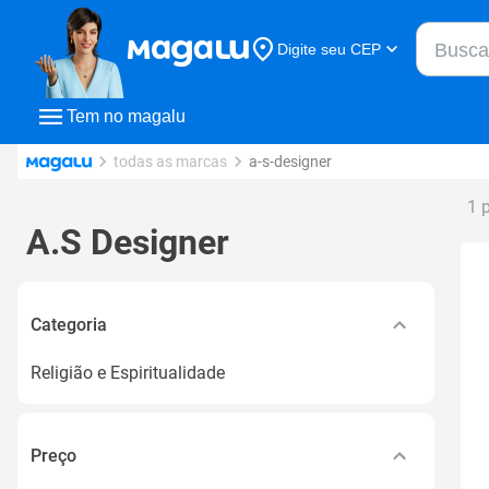
Buscar n
Digite seu CEP
Buscar
Tem no magalu
todas as marcas
a-s-designer
1 
A.S Designer
Categoria
Religião e Espiritualidade
Preço