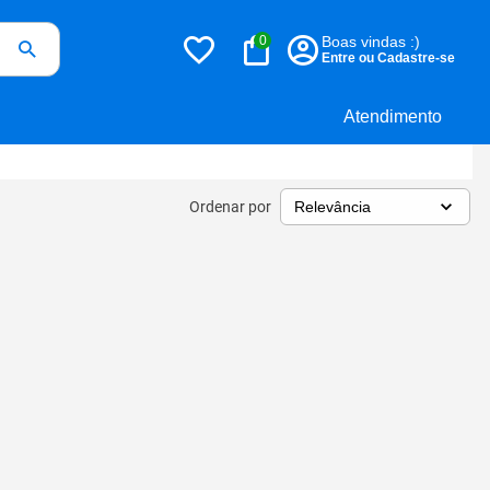
0
Boas vindas :)
Entre ou Cadastre-se
Atendimento
Ordenar por