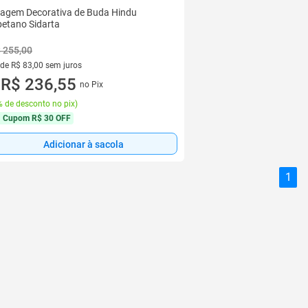
agem Decorativa de Buda Hindu
betano Sidarta
 255,00
 de R$ 83,00 sem juros
ez de R$ 83,00 sem juros
R$ 236,55
no Pix
u
 de desconto no pix
)
Cupom
R$ 30 OFF
Adicionar à sacola
1