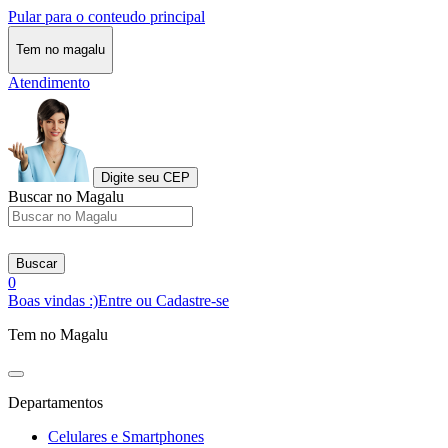
Pular para o conteudo principal
Tem no magalu
Atendimento
Digite seu CEP
Buscar no Magalu
Buscar
0
Boas vindas :)
Entre ou Cadastre-se
Tem no Magalu
Departamentos
Celulares e Smartphones