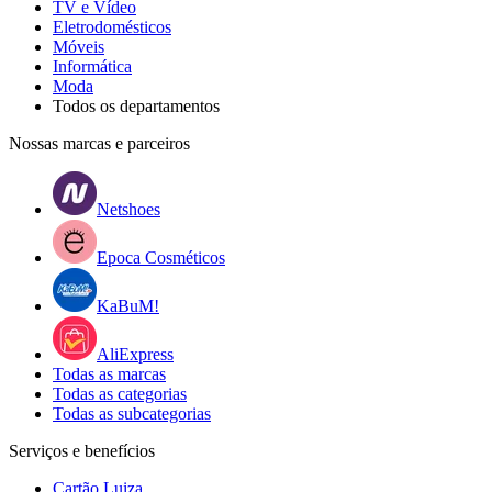
TV e Vídeo
Eletrodomésticos
Móveis
Informática
Moda
Todos os departamentos
Nossas marcas e parceiros
Netshoes
Epoca Cosméticos
KaBuM!
AliExpress
Todas as marcas
Todas as categorias
Todas as subcategorias
Serviços e benefícios
Cartão Luiza