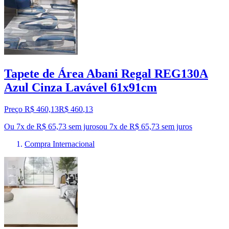
Tapete de Área Abani Regal REG130A
Azul Cinza Lavável 61x91cm
Preço R$ 460,13
R$
460
,
13
Ou 7x de R$ 65,73 sem juros
ou
7
x de
R$ 65,73
sem juros
Compra Internacional