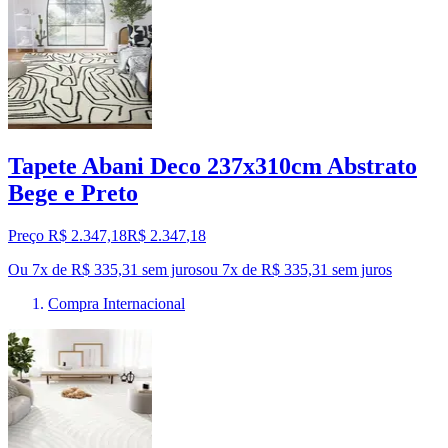
Tapete Abani Deco 237x310cm Abstrato
Bege e Preto
Preço R$ 2.347,18
R$
2.347
,
18
Ou 7x de R$ 335,31 sem juros
ou
7
x de
R$ 335,31
sem juros
Compra Internacional