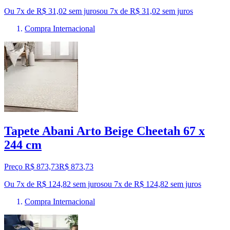
Ou 7x de R$ 31,02 sem juros
ou
7
x de
R$ 31,02
sem juros
Compra Internacional
Tapete Abani Arto Beige Cheetah 67 x
244 cm
Preço R$ 873,73
R$
873
,
73
Ou 7x de R$ 124,82 sem juros
ou
7
x de
R$ 124,82
sem juros
Compra Internacional