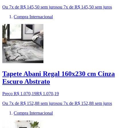
Ou 7x de R$ 145,50 sem juros
ou
7
x de
R$ 145,50
sem juros
Compra Internacional
Tapete Abani Regal 160x230 cm Cinza
Escuro Abstrato
Preço R$ 1.070,19
R$
1.070
,
19
Ou 7x de R$ 152,88 sem juros
ou
7
x de
R$ 152,88
sem juros
Compra Internacional