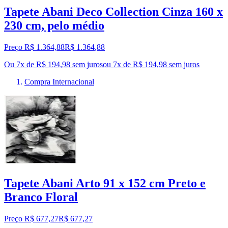
Tapete Abani Deco Collection Cinza 160 x
230 cm, pelo médio
Preço R$ 1.364,88
R$
1.364
,
88
Ou 7x de R$ 194,98 sem juros
ou
7
x de
R$ 194,98
sem juros
Compra Internacional
Tapete Abani Arto 91 x 152 cm Preto e
Branco Floral
Preço R$ 677,27
R$
677
,
27