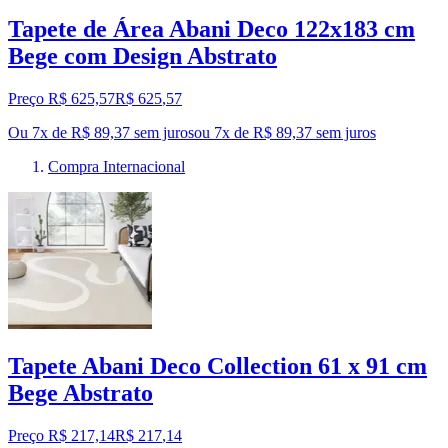
Tapete de Área Abani Deco 122x183 cm
Bege com Design Abstrato
Preço R$ 625,57
R$
625
,
57
Ou 7x de R$ 89,37 sem juros
ou
7
x de
R$ 89,37
sem juros
Compra Internacional
Tapete Abani Deco Collection 61 x 91 cm
Bege Abstrato
Preço R$ 217,14
R$
217
,
14