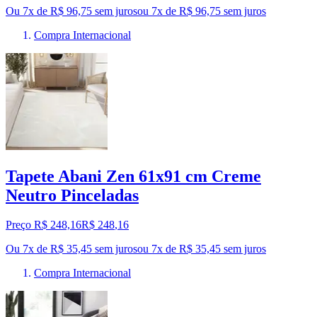
Ou 7x de R$ 96,75 sem juros
ou
7
x de
R$ 96,75
sem juros
Compra Internacional
Tapete Abani Zen 61x91 cm Creme
Neutro Pinceladas
Preço R$ 248,16
R$
248
,
16
Ou 7x de R$ 35,45 sem juros
ou
7
x de
R$ 35,45
sem juros
Compra Internacional