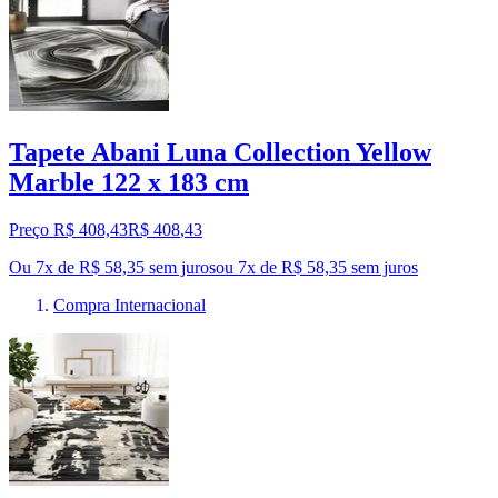
Tapete Abani Luna Collection Yellow
Marble 122 x 183 cm
Preço R$ 408,43
R$
408
,
43
Ou 7x de R$ 58,35 sem juros
ou
7
x de
R$ 58,35
sem juros
Compra Internacional