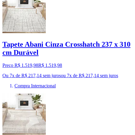
Tapete Abani Cinza Crosshatch 237 x 310
cm Durável
Preço R$ 1.519,98
R$
1.519
,
98
Ou 7x de R$ 217,14 sem juros
ou
7
x de
R$ 217,14
sem juros
Compra Internacional