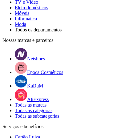
TV e Vídeo
Eletrodomésticos
Móveis
Informática
Moda
Todos os departamentos
Nossas marcas e parceiros
Netshoes
Epoca Cosméticos
KaBuM!
AliExpress
Todas as marcas
Todas as categorias
Todas as subcategorias
Serviços e benefícios
Cartão Luiza