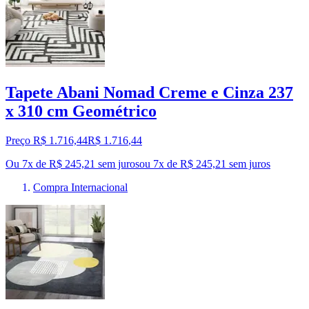
Tapete Abani Nomad Creme e Cinza 237
x 310 cm Geométrico
Preço R$ 1.716,44
R$
1.716
,
44
Ou 7x de R$ 245,21 sem juros
ou
7
x de
R$ 245,21
sem juros
Compra Internacional