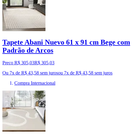
Tapete Abani Nuevo 61 x 91 cm Bege com
Padrão de Arcos
Preço R$ 305,03
R$
305
,
03
Ou 7x de R$ 43,58 sem juros
ou
7
x de
R$ 43,58
sem juros
Compra Internacional