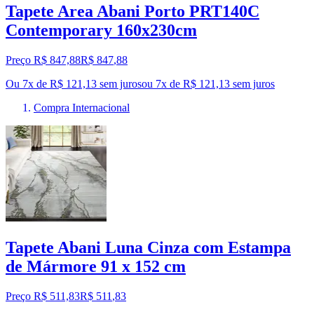
Tapete Area Abani Porto PRT140C
Contemporary 160x230cm
Preço R$ 847,88
R$
847
,
88
Ou 7x de R$ 121,13 sem juros
ou
7
x de
R$ 121,13
sem juros
Compra Internacional
Tapete Abani Luna Cinza com Estampa
de Mármore 91 x 152 cm
Preço R$ 511,83
R$
511
,
83