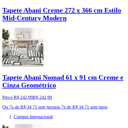
Tapete Abani Creme 272 x 366 cm Estilo
Mid-Century Modern
Tapete Abani Nomad 61 x 91 cm Creme e
Cinza Geométrico
Preço R$ 242,99
R$
242
,
99
Ou 7x de R$ 34,71 sem juros
ou
7
x de
R$ 34,71
sem juros
Compra Internacional