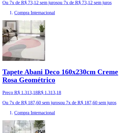
Ou 7x de R$ 73,12 sem juros
ou
7
x de
R$ 73,12
sem juros
Compra Internacional
Tapete Abani Deco 160x230cm Creme
Rosa Geométrico
Preço R$ 1.313,18
R$
1.313
,
18
Ou 7x de R$ 187,60 sem juros
ou
7
x de
R$ 187,60
sem juros
Compra Internacional