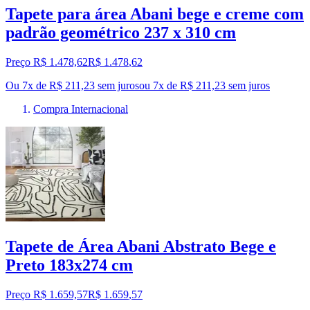
Tapete para área Abani bege e creme com
padrão geométrico 237 x 310 cm
Preço R$ 1.478,62
R$
1.478
,
62
Ou 7x de R$ 211,23 sem juros
ou
7
x de
R$ 211,23
sem juros
Compra Internacional
Tapete de Área Abani Abstrato Bege e
Preto 183x274 cm
Preço R$ 1.659,57
R$
1.659
,
57