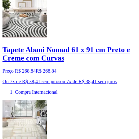
Tapete Abani Nomad 61 x 91 cm Preto e
Creme com Curvas
Preço R$ 268,84
R$
268
,
84
Ou 7x de R$ 38,41 sem juros
ou
7
x de
R$ 38,41
sem juros
Compra Internacional