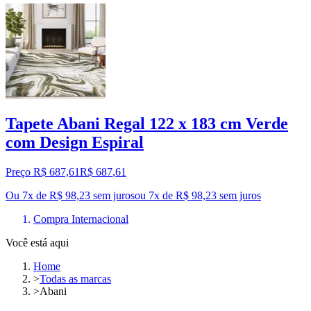
Tapete Abani Regal 122 x 183 cm Verde
com Design Espiral
Preço R$ 687,61
R$
687
,
61
Ou 7x de R$ 98,23 sem juros
ou
7
x de
R$ 98,23
sem juros
Compra Internacional
Você está aqui
Home
>
Todas as marcas
>
Abani