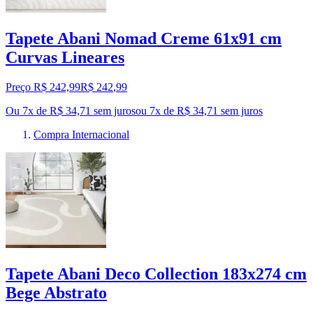
Tapete Abani Nomad Creme 61x91 cm
Curvas Lineares
Preço R$ 242,99
R$
242
,
99
Ou 7x de R$ 34,71 sem juros
ou
7
x de
R$ 34,71
sem juros
Compra Internacional
Tapete Abani Deco Collection 183x274 cm
Bege Abstrato