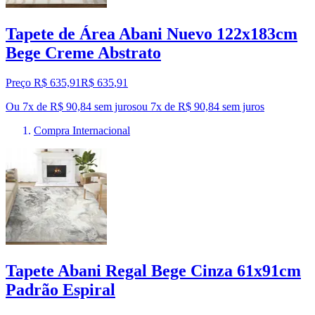
Tapete de Área Abani Nuevo 122x183cm
Bege Creme Abstrato
Preço R$ 635,91
R$
635
,
91
Ou 7x de R$ 90,84 sem juros
ou
7
x de
R$ 90,84
sem juros
Compra Internacional
Tapete Abani Regal Bege Cinza 61x91cm
Padrão Espiral