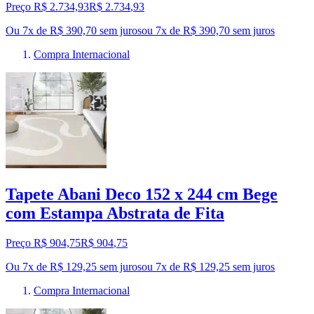
Preço R$ 2.734,93
R$
2.734
,
93
Ou 7x de R$ 390,70 sem juros
ou
7
x de
R$ 390,70
sem juros
Compra Internacional
Tapete Abani Deco 152 x 244 cm Bege
com Estampa Abstrata de Fita
Preço R$ 904,75
R$
904
,
75
Ou 7x de R$ 129,25 sem juros
ou
7
x de
R$ 129,25
sem juros
Compra Internacional