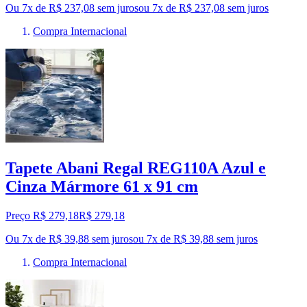
Ou 7x de R$ 237,08 sem juros
ou
7
x de
R$ 237,08
sem juros
Compra Internacional
Tapete Abani Regal REG110A Azul e
Cinza Mármore 61 x 91 cm
Preço R$ 279,18
R$
279
,
18
Ou 7x de R$ 39,88 sem juros
ou
7
x de
R$ 39,88
sem juros
Compra Internacional