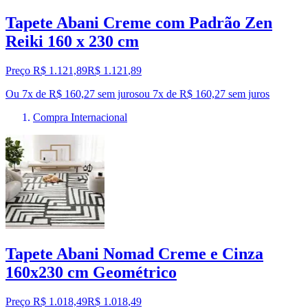
Tapete Abani Creme com Padrão Zen
Reiki 160 x 230 cm
Preço R$ 1.121,89
R$
1.121
,
89
Ou 7x de R$ 160,27 sem juros
ou
7
x de
R$ 160,27
sem juros
Compra Internacional
Tapete Abani Nomad Creme e Cinza
160x230 cm Geométrico
Preço R$ 1.018,49
R$
1.018
,
49