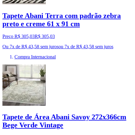
Tapete Abani Terra com padrão zebra
preto e creme 61 x 91 cm
Preço R$ 305,03
R$
305
,
03
Ou 7x de R$ 43,58 sem juros
ou
7
x de
R$ 43,58
sem juros
Compra Internacional
Tapete de Área Abani Savoy 272x366cm
Bege Verde Vintage