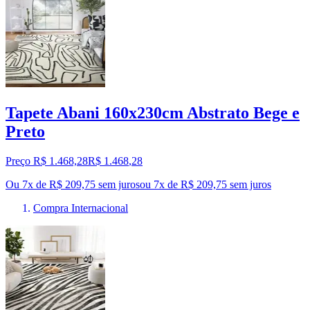
Tapete Abani 160x230cm Abstrato Bege e
Preto
Preço R$ 1.468,28
R$
1.468
,
28
Ou 7x de R$ 209,75 sem juros
ou
7
x de
R$ 209,75
sem juros
Compra Internacional