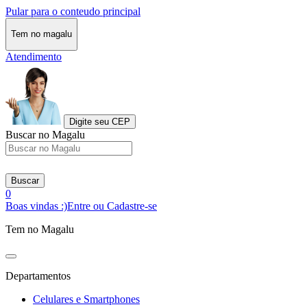
Pular para o conteudo principal
Tem no magalu
Atendimento
Digite seu CEP
Buscar no Magalu
Buscar
0
Boas vindas :)
Entre ou Cadastre-se
Tem no Magalu
Departamentos
Celulares e Smartphones