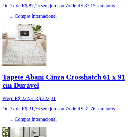
Ou 7x de R$ 87,15 sem juros
ou
7
x de
R$ 87,15
sem juros
Compra Internacional
Tapete Abani Cinza Crosshatch 61 x 91
cm Durável
Preço R$ 222,31
R$
222
,
31
Ou 7x de R$ 31,76 sem juros
ou
7
x de
R$ 31,76
sem juros
Compra Internacional