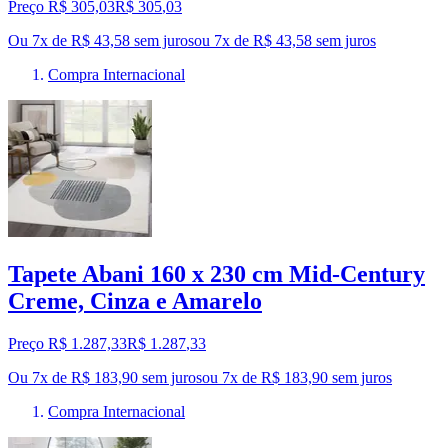
Preço R$ 305,03
R$
305
,
03
Ou 7x de R$ 43,58 sem juros
ou
7
x de
R$ 43,58
sem juros
Compra Internacional
Tapete Abani 160 x 230 cm Mid-Century
Creme, Cinza e Amarelo
Preço R$ 1.287,33
R$
1.287
,
33
Ou 7x de R$ 183,90 sem juros
ou
7
x de
R$ 183,90
sem juros
Compra Internacional