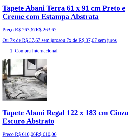
Tapete Abani Terra 61 x 91 cm Preto e
Creme com Estampa Abstrata
Preço R$ 263,67
R$
263
,
67
Ou 7x de R$ 37,67 sem juros
ou
7
x de
R$ 37,67
sem juros
Compra Internacional
Tapete Abani Regal 122 x 183 cm Cinza
Escuro Abstrato
Preço R$ 610,06
R$
610
,
06