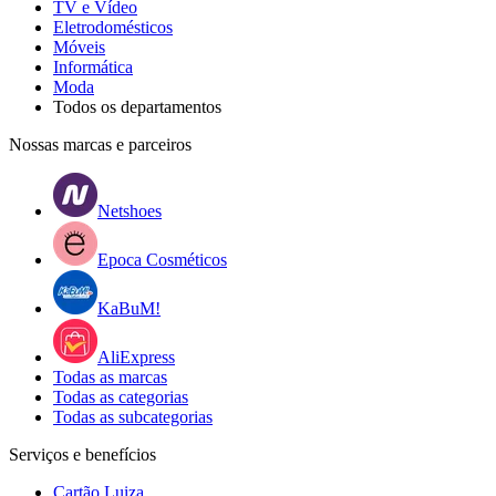
TV e Vídeo
Eletrodomésticos
Móveis
Informática
Moda
Todos os departamentos
Nossas marcas e parceiros
Netshoes
Epoca Cosméticos
KaBuM!
AliExpress
Todas as marcas
Todas as categorias
Todas as subcategorias
Serviços e benefícios
Cartão Luiza