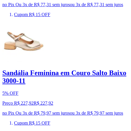
no Pix
Ou 3x de R$ 77,31 sem juros
ou
3
x de
R$ 77,31
sem juros
Cupom R$ 15 OFF
Sandália Feminina em Couro Salto Baixo
3000-11
5% OFF
Preço R$ 227,92
R$
227
,
92
no Pix
Ou 3x de R$ 79,97 sem juros
ou
3
x de
R$ 79,97
sem juros
Cupom R$ 15 OFF