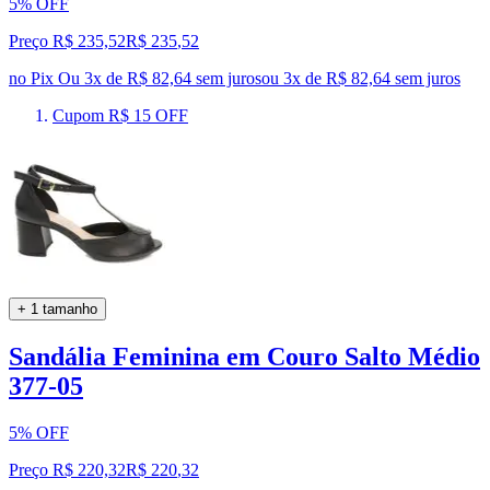
5% OFF
Preço R$ 235,52
R$
235
,
52
no Pix
Ou 3x de R$ 82,64 sem juros
ou
3
x de
R$ 82,64
sem juros
Cupom R$ 15 OFF
+ 1 tamanho
Sandália Feminina em Couro Salto Médio
377-05
5% OFF
Preço R$ 220,32
R$
220
,
32