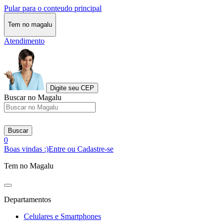
Pular para o conteudo principal
Tem no magalu
Atendimento
Digite seu CEP
Buscar no Magalu
Buscar
0
Boas vindas :)
Entre ou Cadastre-se
Tem no Magalu
Departamentos
Celulares e Smartphones