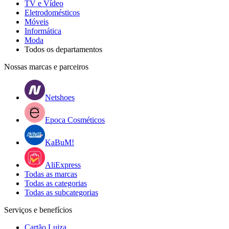
TV e Vídeo
Eletrodomésticos
Móveis
Informática
Moda
Todos os departamentos
Nossas marcas e parceiros
Netshoes
Epoca Cosméticos
KaBuM!
AliExpress
Todas as marcas
Todas as categorias
Todas as subcategorias
Serviços e benefícios
Cartão Luiza