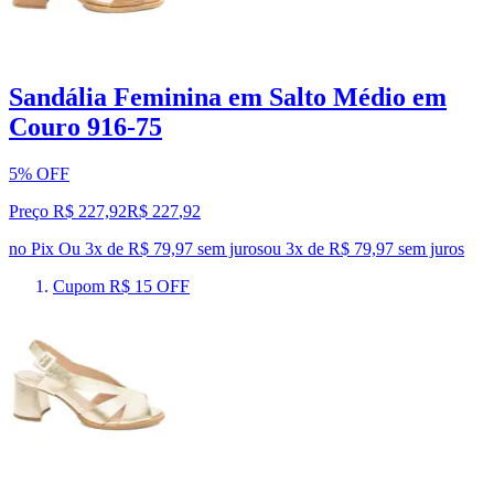
Sandália Feminina em Salto Médio em
Couro 916-75
5% OFF
Preço R$ 227,92
R$
227
,
92
no Pix
Ou 3x de R$ 79,97 sem juros
ou
3
x de
R$ 79,97
sem juros
Cupom R$ 15 OFF