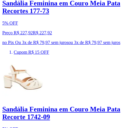
Sandália Feminina em Couro Meia Pata
Recortes 177-73
5% OFF
Preço R$ 227,92
R$
227
,
92
no Pix
Ou 3x de R$ 79,97 sem juros
ou
3
x de
R$ 79,97
sem juros
Cupom R$ 15 OFF
Sandália Feminina em Couro Meia Pata
Recorte 1742-09