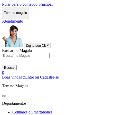
Pular para o conteudo principal
Tem no magalu
Atendimento
Digite seu CEP
Buscar no Magalu
Buscar
0
Boas vindas :)
Entre ou Cadastre-se
Tem no Magalu
Departamentos
Celulares e Smartphones