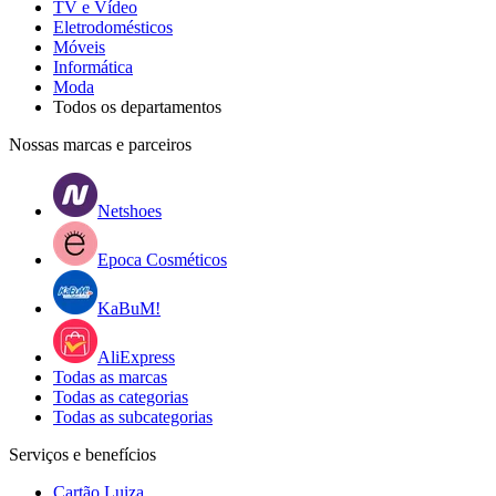
TV e Vídeo
Eletrodomésticos
Móveis
Informática
Moda
Todos os departamentos
Nossas marcas e parceiros
Netshoes
Epoca Cosméticos
KaBuM!
AliExpress
Todas as marcas
Todas as categorias
Todas as subcategorias
Serviços e benefícios
Cartão Luiza