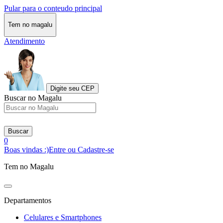
Pular para o conteudo principal
Tem no magalu
Atendimento
Digite seu CEP
Buscar no Magalu
Buscar
0
Boas vindas :)
Entre ou Cadastre-se
Tem no Magalu
Departamentos
Celulares e Smartphones