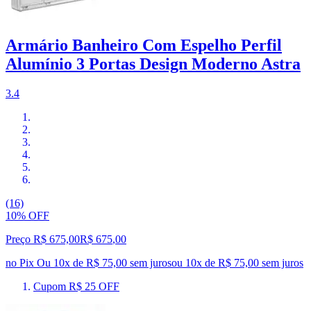
Armário Banheiro Com Espelho Perfil
Alumínio 3 Portas Design Moderno Astra
3.4
(16)
10% OFF
Preço R$ 675,00
R$
675
,
00
no Pix
Ou 10x de R$ 75,00 sem juros
ou
10
x de
R$ 75,00
sem juros
Cupom R$ 25 OFF