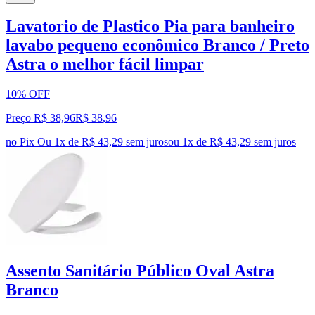
Lavatorio de Plastico Pia para banheiro
lavabo pequeno econômico Branco / Preto
Astra o melhor fácil limpar
10% OFF
Preço R$ 38,96
R$
38
,
96
no Pix
Ou 1x de R$ 43,29 sem juros
ou
1
x de
R$ 43,29
sem juros
Assento Sanitário Público Oval Astra
Branco