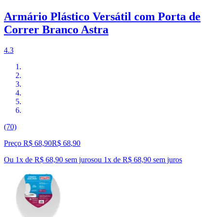
Armário Plástico Versátil com Porta de
Correr Branco Astra
4.3
(70)
Preço R$ 68,90
R$
68
,
90
Ou 1x de R$ 68,90 sem juros
ou
1
x de
R$ 68,90
sem juros