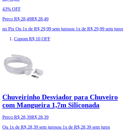
43% OFF
Preço R$ 28,49
R$
28
,
49
no Pix
Ou 1x de R$ 29,99 sem juros
ou
1
x de
R$ 29,99
sem juros
Cupom R$ 10 OFF
Chuveirinho Desviador para Chuveiro
com Mangueira 1,7m Siliconada
Preço R$ 28,39
R$
28
,
39
Ou 1x de R$ 28,39 sem juros
ou
1
x de
R$ 28,39
sem juros