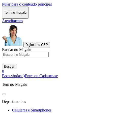
Pular para o conteudo principal
Tem no magalu
Atendimento
Digite seu CEP
Buscar no Magalu
Buscar
0
Boas vindas :)
Entre ou Cadastre-se
Tem no Magalu
Departamentos
Celulares e Smartphones