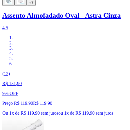
+7
Assento Almofadado Oval - Astra Cinza
4.5
(12)
R$ 131,90
9% OFF
Preço R$ 119,90
R$
119
,
90
Ou 1x de R$ 119,90 sem juros
ou
1
x de
R$ 119,90
sem juros