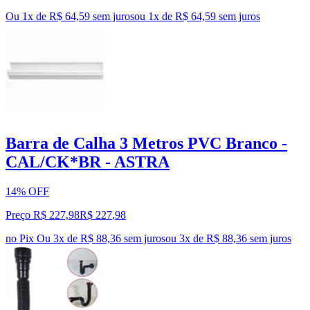
Ou 1x de R$ 64,59 sem juros
ou
1
x de
R$ 64,59
sem juros
Barra de Calha 3 Metros PVC Branco -
CAL/CK*BR - ASTRA
14% OFF
Preço R$ 227,98
R$
227
,
98
no Pix
Ou 3x de R$ 88,36 sem juros
ou
3
x de
R$ 88,36
sem juros