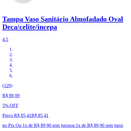
Tampa Vaso Sanitário Almofadado Oval
Deca/celite/incepa
4.5
(129)
R$ 89,99
5% OFF
Preço R$ 85,41
R$
85
,
41
no Pix
Ou 1x de R$ 89,90 sem juros
ou
1
x de
R$ 89,90
sem juros