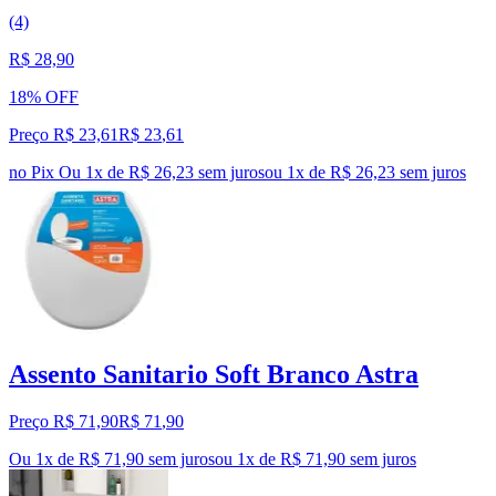
(4)
R$ 28,90
18% OFF
Preço R$ 23,61
R$
23
,
61
no Pix
Ou 1x de R$ 26,23 sem juros
ou
1
x de
R$ 26,23
sem juros
Assento Sanitario Soft Branco Astra
Preço R$ 71,90
R$
71
,
90
Ou 1x de R$ 71,90 sem juros
ou
1
x de
R$ 71,90
sem juros