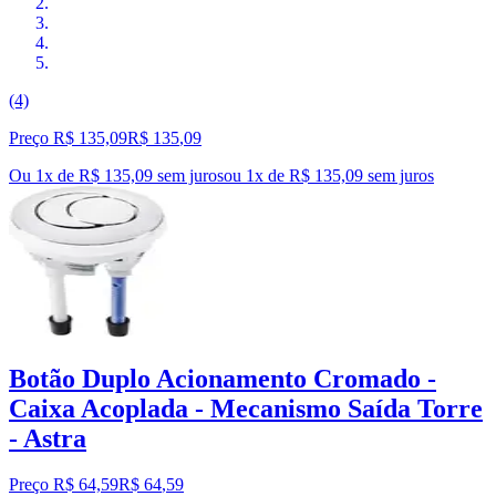
(4)
Preço R$ 135,09
R$
135
,
09
Ou 1x de R$ 135,09 sem juros
ou
1
x de
R$ 135,09
sem juros
Botão Duplo Acionamento Cromado -
Caixa Acoplada - Mecanismo Saída Torre
- Astra
Preço R$ 64,59
R$
64
,
59