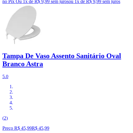
no Pix
Ou 1x de R$ 9,99 sem juros
ou
1
x de
R$ 9,99
sem juros
Tampa De Vaso Assento Sanitário Oval
Branco Astra
5.0
(2)
Preço R$ 45,99
R$
45
,
99