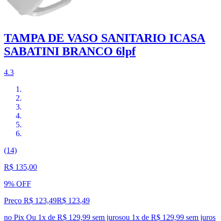
TAMPA DE VASO SANITARIO ICASA
SABATINI BRANCO 6lpf
4.3
(14)
R$ 135,00
9% OFF
Preço R$ 123,49
R$
123
,
49
no Pix
Ou 1x de R$ 129,99 sem juros
ou
1
x de
R$ 129,99
sem juros