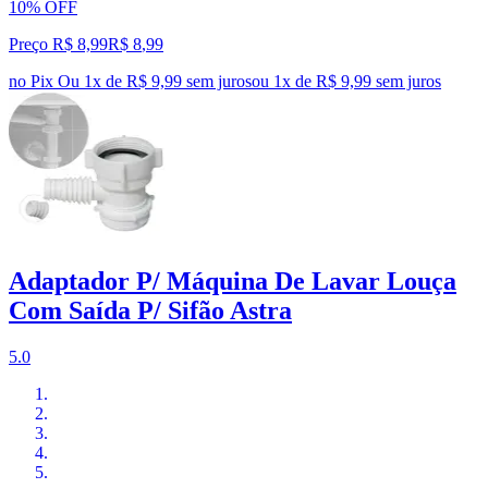
10% OFF
Preço R$ 8,99
R$
8
,
99
no Pix
Ou 1x de R$ 9,99 sem juros
ou
1
x de
R$ 9,99
sem juros
Adaptador P/ Máquina De Lavar Louça
Com Saída P/ Sifão Astra
5.0