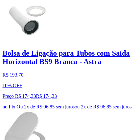
Bolsa de Ligação para Tubos com Saída
Horizontal BS9 Branca - Astra
R$ 193,70
10% OFF
Preço R$ 174,33
R$
174
,
33
no Pix
Ou 2x de R$ 96,85 sem juros
ou
2
x de
R$ 96,85
sem juros