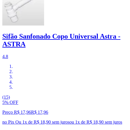
Sifão Sanfonado Copo Universal Astra -
ASTRA
4.8
(15)
5% OFF
Preço R$ 17,96
R$
17
,
96
no Pix
Ou 1x de R$ 18,90 sem juros
ou
1
x de
R$ 18,90
sem juros