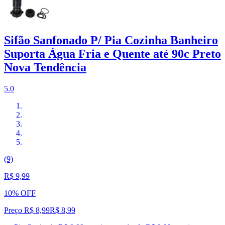
Sifão Sanfonado P/ Pia Cozinha Banheiro
Suporta Água Fria e Quente até 90c Preto
Nova Tendência
5.0
(9)
R$ 9,99
10% OFF
Preço R$ 8,99
R$
8
,
99