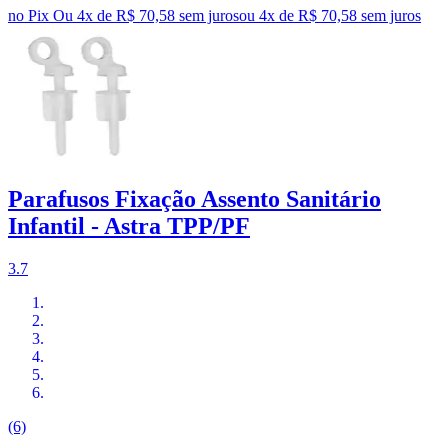
no Pix
Ou 4x de R$ 70,58 sem juros
ou
4
x de
R$ 70,58
sem juros
Parafusos Fixação Assento Sanitário
Infantil - Astra TPP/PF
3.7
(6)