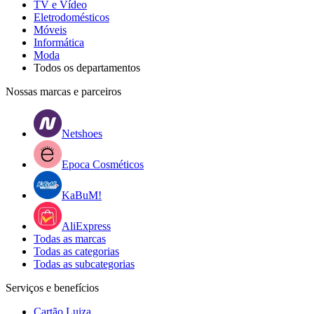
TV e Vídeo
Eletrodomésticos
Móveis
Informática
Moda
Todos os departamentos
Nossas marcas e parceiros
Netshoes
Epoca Cosméticos
KaBuM!
AliExpress
Todas as marcas
Todas as categorias
Todas as subcategorias
Serviços e benefícios
Cartão Luiza