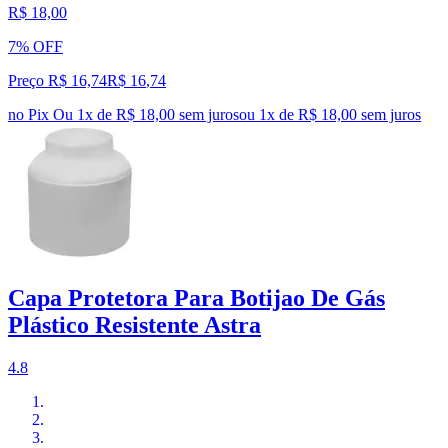
R$ 18,00
7% OFF
Preço R$ 16,74
R$
16
,
74
no Pix
Ou 1x de R$ 18,00 sem juros
ou
1
x de
R$ 18,00
sem juros
Capa Protetora Para Botijao De Gás
Plástico Resistente Astra
4.8