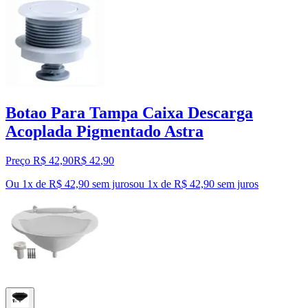
Botao Para Tampa Caixa Descarga
Acoplada Pigmentado Astra
Preço R$ 42,90
R$
42
,
90
Ou 1x de R$ 42,90 sem juros
ou
1
x de
R$ 42,90
sem juros