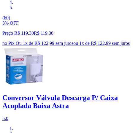
(60)
3% OFF
Preço R$ 119,30
R$
119
,
30
no Pix
Ou 1x de R$ 122,99 sem juros
ou
1
x de
R$ 122,99
sem juros
Conversor Válvula Descarga P/ Caixa
Acoplada Baixa Astra
5.0