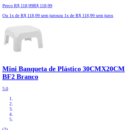
Preço R$ 118,99
R$
118
,
99
Ou 1x de R$ 118,99 sem juros
ou
1
x de
R$ 118,99
sem juros
Mini Banqueta de Plástico 30CMX20CM
BF2 Branco
5.0
(2)