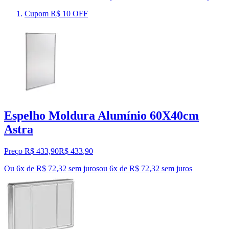
Cupom R$ 10 OFF
Espelho Moldura Alumínio 60X40cm
Astra
Preço R$ 433,90
R$
433
,
90
Ou 6x de R$ 72,32 sem juros
ou
6
x de
R$ 72,32
sem juros