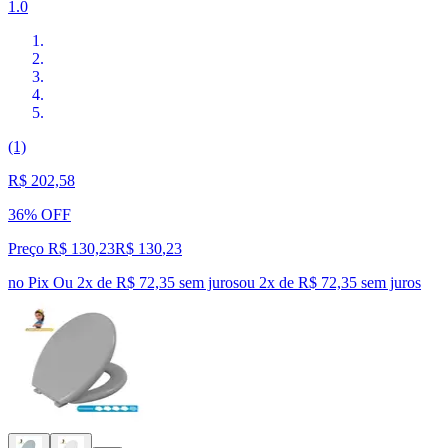
1.0
(1)
R$ 202,58
36% OFF
Preço R$ 130,23
R$
130
,
23
no Pix
Ou 2x de R$ 72,35 sem juros
ou
2
x de
R$ 72,35
sem juros