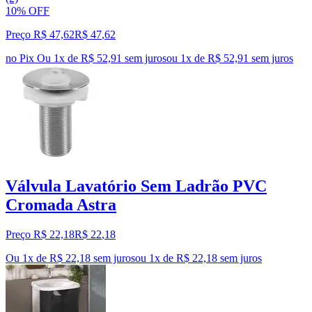
10% OFF
Preço R$ 47,62
R$
47
,
62
no Pix
Ou 1x de R$ 52,91 sem juros
ou
1
x de
R$ 52,91
sem juros
Válvula Lavatório Sem Ladrão PVC
Cromada Astra
Preço R$ 22,18
R$
22
,
18
Ou 1x de R$ 22,18 sem juros
ou
1
x de
R$ 22,18
sem juros