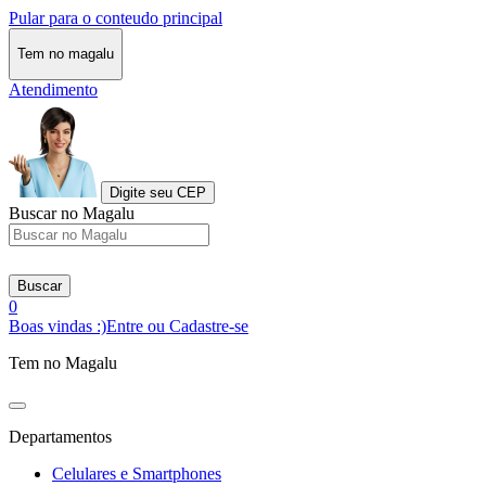
Pular para o conteudo principal
Tem no magalu
Atendimento
Digite seu CEP
Buscar no Magalu
Buscar
0
Boas vindas :)
Entre ou Cadastre-se
Tem no Magalu
Departamentos
Celulares e Smartphones