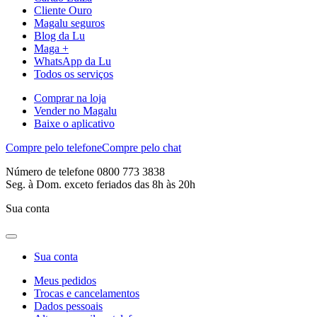
Cliente Ouro
Magalu seguros
Blog da Lu
Maga +
WhatsApp da Lu
Todos os serviços
Comprar na loja
Vender no Magalu
Baixe o aplicativo
Compre pelo telefone
Compre pelo chat
Número de telefone 0800 773 3838
Seg. à Dom. exceto feriados das 8h às 20h
Sua conta
Sua conta
Meus pedidos
Trocas e cancelamentos
Dados pessoais