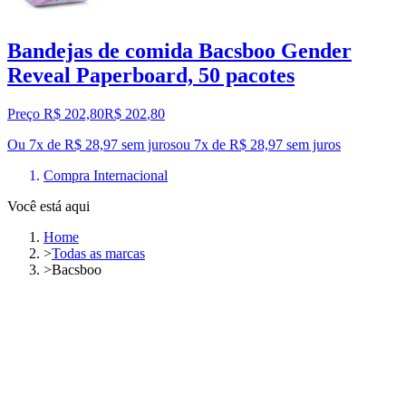
Bandejas de comida Bacsboo Gender
Reveal Paperboard, 50 pacotes
Preço R$ 202,80
R$
202
,
80
Ou 7x de R$ 28,97 sem juros
ou
7
x de
R$ 28,97
sem juros
Compra Internacional
Você está aqui
Home
>
Todas as marcas
>
Bacsboo