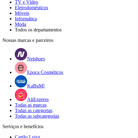
TV e Vídeo
Eletrodomésticos
Móveis
Informática
Moda
Todos os departamentos
Nossas marcas e parceiros
Netshoes
Epoca Cosméticos
KaBuM!
AliExpress
Todas as marcas
Todas as categorias
Todas as subcategorias
Serviços e benefícios
Cartão Luiza