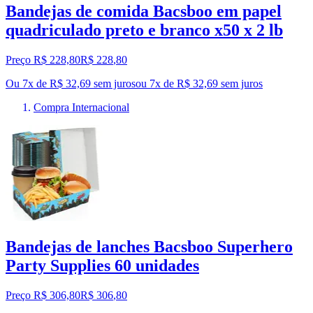
Bandejas de comida Bacsboo em papel
quadriculado preto e branco x50 x 2 lb
Preço R$ 228,80
R$
228
,
80
Ou 7x de R$ 32,69 sem juros
ou
7
x de
R$ 32,69
sem juros
Compra Internacional
Bandejas de lanches Bacsboo Superhero
Party Supplies 60 unidades
Preço R$ 306,80
R$
306
,
80