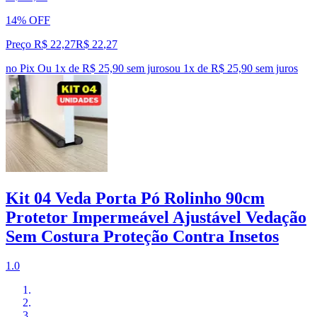
14% OFF
Preço R$ 22,27
R$
22
,
27
no Pix
Ou 1x de R$ 25,90 sem juros
ou
1
x de
R$ 25,90
sem juros
Kit 04 Veda Porta Pó Rolinho 90cm
Protetor Impermeável Ajustável Vedação
Sem Costura Proteção Contra Insetos
1.0