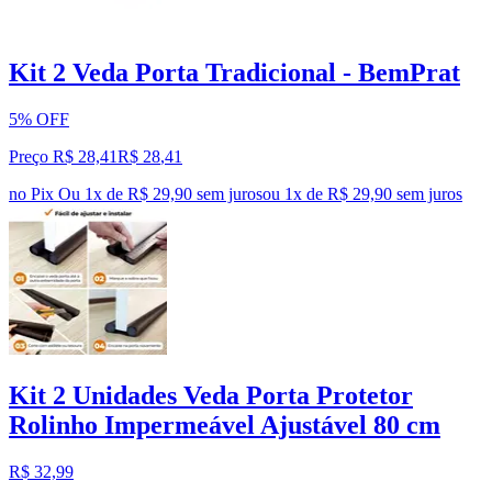
Kit 2 Veda Porta Tradicional - BemPrat
5% OFF
Preço R$ 28,41
R$
28
,
41
no Pix
Ou 1x de R$ 29,90 sem juros
ou
1
x de
R$ 29,90
sem juros
Kit 2 Unidades Veda Porta Protetor
Rolinho Impermeável Ajustável 80 cm
R$ 32,99