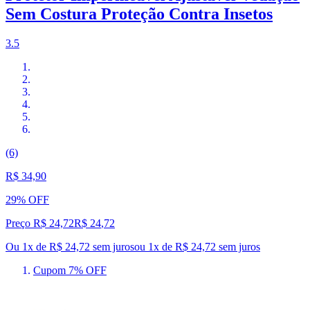
Sem Costura Proteção Contra Insetos
3.5
(6)
R$ 34,90
29% OFF
Preço R$ 24,72
R$
24
,
72
Ou 1x de R$ 24,72 sem juros
ou
1
x de
R$ 24,72
sem juros
Cupom 7% OFF