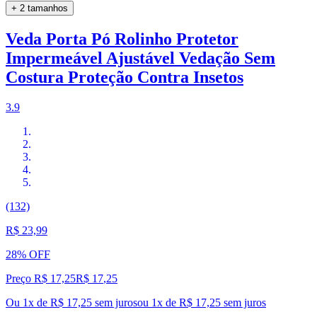
+ 2 tamanhos
Veda Porta Pó Rolinho Protetor
Impermeável Ajustável Vedação Sem
Costura Proteção Contra Insetos
3.9
(132)
R$ 23,99
28% OFF
Preço R$ 17,25
R$
17
,
25
Ou 1x de R$ 17,25 sem juros
ou
1
x de
R$ 17,25
sem juros