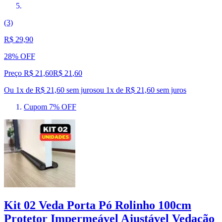
(3)
R$ 29,90
28% OFF
Preço R$ 21,60
R$
21
,
60
Ou 1x de R$ 21,60 sem juros
ou
1
x de
R$ 21,60
sem juros
Cupom 7% OFF
Kit 02 Veda Porta Pó Rolinho 100cm
Protetor Impermeável Ajustável Vedação