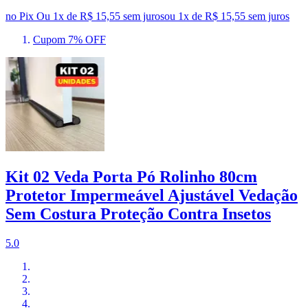
no Pix
Ou 1x de R$ 15,55 sem juros
ou
1
x de
R$ 15,55
sem juros
Cupom 7% OFF
Kit 02 Veda Porta Pó Rolinho 80cm
Protetor Impermeável Ajustável Vedação
Sem Costura Proteção Contra Insetos
5.0