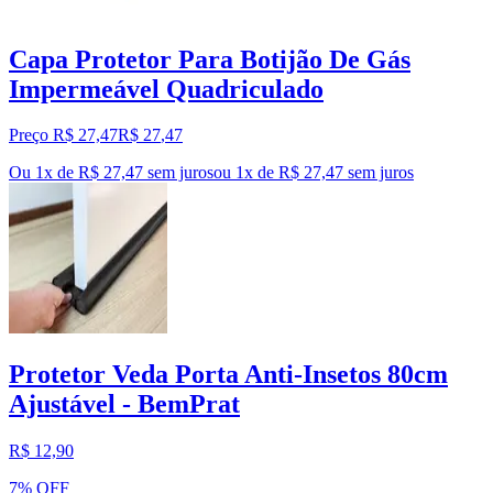
Capa Protetor Para Botijão De Gás
Impermeável Quadriculado
Preço R$ 27,47
R$
27
,
47
Ou 1x de R$ 27,47 sem juros
ou
1
x de
R$ 27,47
sem juros
Protetor Veda Porta Anti-Insetos 80cm
Ajustável - BemPrat
R$ 12,90
7% OFF