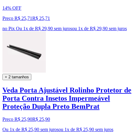
14% OFF
Preço R$ 25,71
R$
25
,
71
no Pix
Ou 1x de R$ 29,90 sem juros
ou
1
x de
R$ 29,90
sem juros
+ 2 tamanhos
Veda Porta Ajustável Rolinho Protetor de
Porta Contra Insetos Impermeável
Proteção Dupla Preto BemPrat
Preço R$ 25,90
R$
25
,
90
Ou 1x de R$ 25,90 sem juros
ou
1
x de
R$ 25,90
sem juros