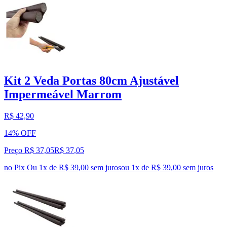
Kit 2 Veda Portas 80cm Ajustável
Impermeável Marrom
R$ 42,90
14% OFF
Preço R$ 37,05
R$
37
,
05
no Pix
Ou 1x de R$ 39,00 sem juros
ou
1
x de
R$ 39,00
sem juros