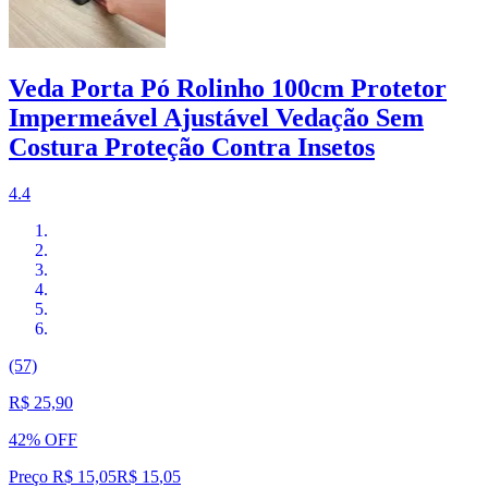
Veda Porta Pó Rolinho 100cm Protetor
Impermeável Ajustável Vedação Sem
Costura Proteção Contra Insetos
4.4
(57)
R$ 25,90
42% OFF
Preço R$ 15,05
R$
15
,
05