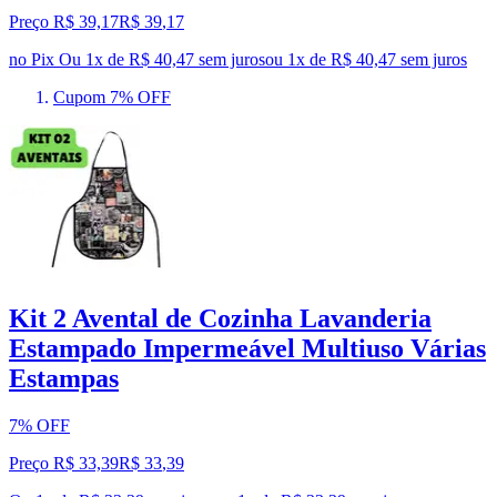
Preço R$ 39,17
R$
39
,
17
no Pix
Ou 1x de R$ 40,47 sem juros
ou
1
x de
R$ 40,47
sem juros
Cupom 7% OFF
Kit 2 Avental de Cozinha Lavanderia
Estampado Impermeável Multiuso Várias
Estampas
7% OFF
Preço R$ 33,39
R$
33
,
39