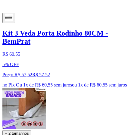
Kit 3 Veda Porta Rodinho 80CM -
BemPrat
R$ 60,55
5% OFF
Preço R$ 57,52
R$
57
,
52
no Pix
Ou 1x de R$ 60,55 sem juros
ou
1
x de
R$ 60,55
sem juros
+ 2 tamanhos