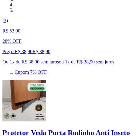
(3)
R$ 53,90
28% OFF
Preço R$ 38,90
R$
38
,
90
Ou 1x de R$ 38,90 sem juros
ou
1
x de
R$ 38,90
sem juros
Cupom 7% OFF
Protetor Veda Porta Rodinho Anti Inseto