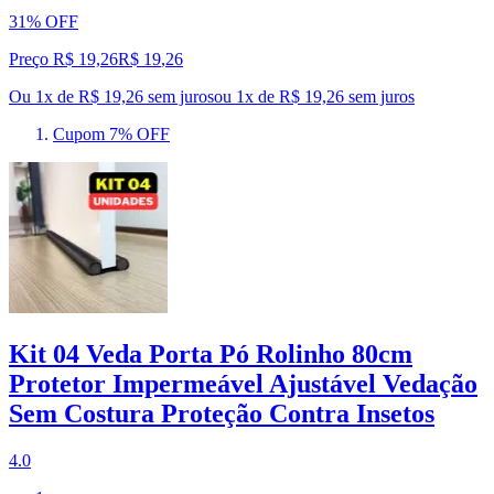
31% OFF
Preço R$ 19,26
R$
19
,
26
Ou 1x de R$ 19,26 sem juros
ou
1
x de
R$ 19,26
sem juros
Cupom 7% OFF
Kit 04 Veda Porta Pó Rolinho 80cm
Protetor Impermeável Ajustável Vedação
Sem Costura Proteção Contra Insetos
4.0