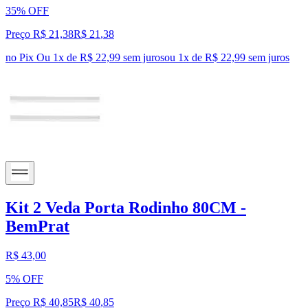
35% OFF
Preço R$ 21,38
R$
21
,
38
no Pix
Ou 1x de R$ 22,99 sem juros
ou
1
x de
R$ 22,99
sem juros
Kit 2 Veda Porta Rodinho 80CM -
BemPrat
R$ 43,00
5% OFF
Preço R$ 40,85
R$
40
,
85