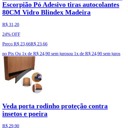
Escorpião Pó Adesivo tiras autocolantes
80CM Vidro Blindex Madeira
R$ 31,20
24% OFF
Preço R$ 23,66
R$
23
,
66
no Pix
Ou 1x de R$ 24,90 sem juros
ou
1
x de
R$ 24,90
sem juros
Veda porta rodinho proteção contra
insetos e poeira
R$ 29,90