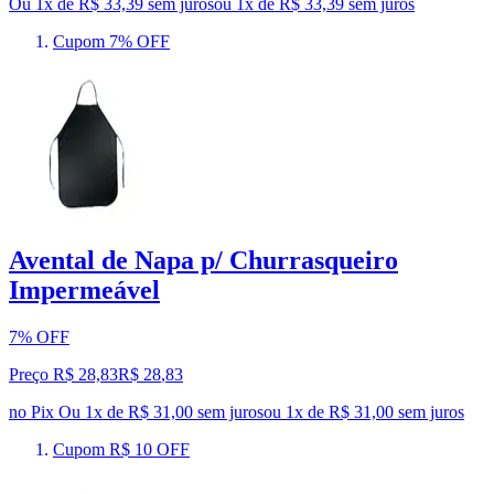
Ou 1x de R$ 33,39 sem juros
ou
1
x de
R$ 33,39
sem juros
Cupom 7% OFF
Avental de Napa p/ Churrasqueiro
Impermeável
7% OFF
Preço R$ 28,83
R$
28
,
83
no Pix
Ou 1x de R$ 31,00 sem juros
ou
1
x de
R$ 31,00
sem juros
Cupom R$ 10 OFF