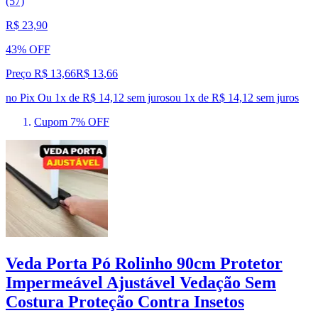
(57)
R$ 23,90
43% OFF
Preço R$ 13,66
R$
13
,
66
no Pix
Ou 1x de R$ 14,12 sem juros
ou
1
x de
R$ 14,12
sem juros
Cupom 7% OFF
Veda Porta Pó Rolinho 90cm Protetor
Impermeável Ajustável Vedação Sem
Costura Proteção Contra Insetos