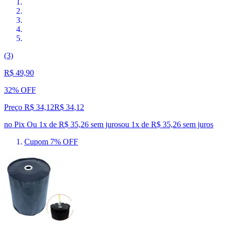
(3)
R$ 49,90
32% OFF
Preço R$ 34,12
R$
34
,
12
no Pix
Ou 1x de R$ 35,26 sem juros
ou
1
x de
R$ 35,26
sem juros
Cupom 7% OFF