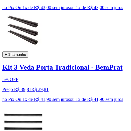
no Pix
Ou 1x de R$ 43,00 sem juros
ou
1
x de
R$ 43,00
sem juros
+ 1 tamanho
Kit 3 Veda Porta Tradicional - BemPrat
5% OFF
Preço R$ 39,81
R$
39
,
81
no Pix
Ou 1x de R$ 41,90 sem juros
ou
1
x de
R$ 41,90
sem juros