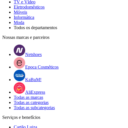
TV e Vídeo
Eletrodomésticos
Móveis
Informática
Moda
Todos os departamentos
Nossas marcas e parceiros
Netshoes
Epoca Cosméticos
KaBuM!
AliExpress
Todas as marcas
Todas as categorias
Todas as subcategorias
Serviços e benefícios
Cartão Luiza