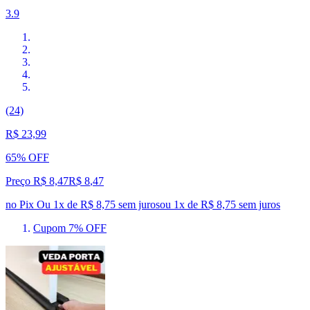
3.9
(24)
R$ 23,99
65% OFF
Preço R$ 8,47
R$
8
,
47
no Pix
Ou 1x de R$ 8,75 sem juros
ou
1
x de
R$ 8,75
sem juros
Cupom 7% OFF