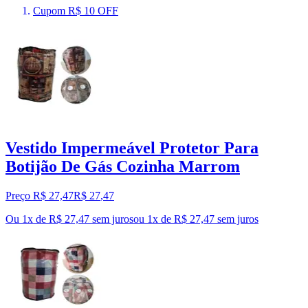
Cupom R$ 10 OFF
Vestido Impermeável Protetor Para
Botijão De Gás Cozinha Marrom
Preço R$ 27,47
R$
27
,
47
Ou 1x de R$ 27,47 sem juros
ou
1
x de
R$ 27,47
sem juros