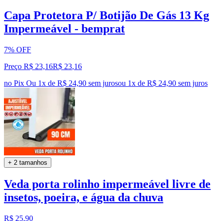
Capa Protetora P/ Botijão De Gás 13 Kg
Impermeável - bemprat
7% OFF
Preço R$ 23,16
R$
23
,
16
no Pix
Ou 1x de R$ 24,90 sem juros
ou
1
x de
R$ 24,90
sem juros
+ 2 tamanhos
Veda porta rolinho impermeável livre de
insetos, poeira, e água da chuva
R$ 25,90