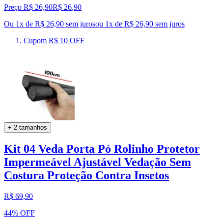
Preço R$ 26,90
R$
26
,
90
Ou 1x de R$ 26,90 sem juros
ou
1
x de
R$ 26,90
sem juros
Cupom R$ 10 OFF
+ 2 tamanhos
Kit 04 Veda Porta Pó Rolinho Protetor
Impermeável Ajustável Vedação Sem
Costura Proteção Contra Insetos
R$ 69,90
44% OFF