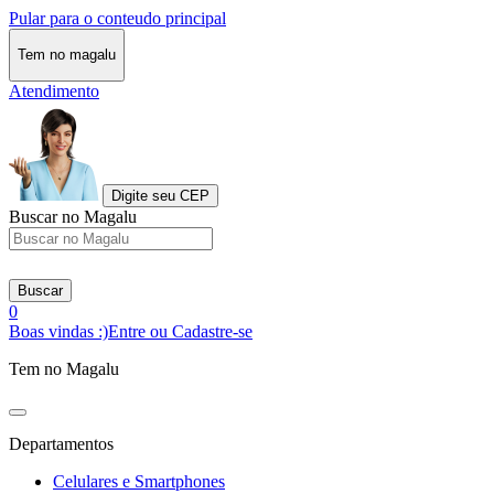
Pular para o conteudo principal
Tem no magalu
Atendimento
Digite seu CEP
Buscar no Magalu
Buscar
0
Boas vindas :)
Entre ou Cadastre-se
Tem no Magalu
Departamentos
Celulares e Smartphones