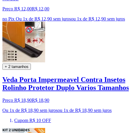
Preço R$ 12,00
R$
12
,
00
no Pix
Ou 1x de R$ 12,90 sem juros
ou
1
x de
R$ 12,90
sem juros
+ 2 tamanhos
Veda Porta Impermeavel Contra Insetos
Rolinho Protetor Duplo Varios Tamanhos
Preço R$ 18,90
R$
18
,
90
Ou 1x de R$ 18,90 sem juros
ou
1
x de
R$ 18,90
sem juros
Cupom R$ 10 OFF