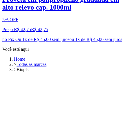
alto relevo cap. 1000ml
5% OFF
Preço R$ 42,75
R$
42
,
75
no Pix
Ou 1x de R$ 45,00 sem juros
ou
1
x de
R$ 45,00
sem juros
Você está aqui
Home
>
Todas as marcas
>
Bioplst