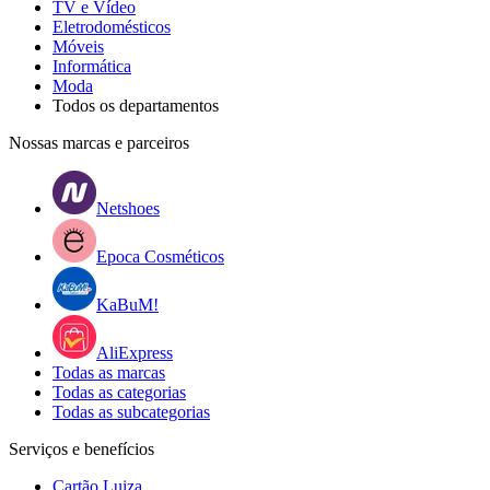
TV e Vídeo
Eletrodomésticos
Móveis
Informática
Moda
Todos os departamentos
Nossas marcas e parceiros
Netshoes
Epoca Cosméticos
KaBuM!
AliExpress
Todas as marcas
Todas as categorias
Todas as subcategorias
Serviços e benefícios
Cartão Luiza