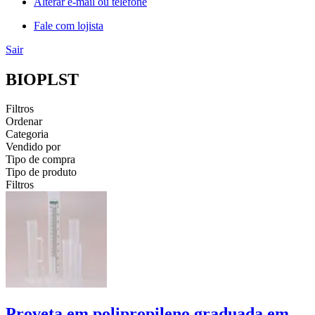
Alterar e-mail ou telefone
Fale com lojista
Sair
BIOPLST
Filtros
Ordenar
Categoria
Vendido por
Tipo de compra
Tipo de produto
Filtros
Proveta em polipropileno graduada em