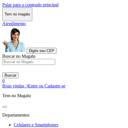
Pular para o conteudo principal
Tem no magalu
Atendimento
Digite seu CEP
Buscar no Magalu
Buscar
0
Boas vindas :)
Entre ou Cadastre-se
Tem no Magalu
Departamentos
Celulares e Smartphones