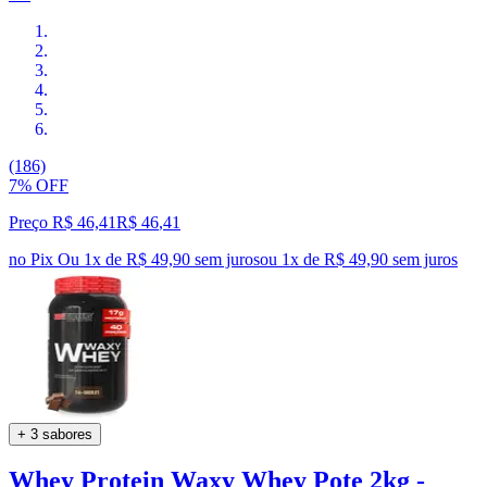
(186)
7% OFF
Preço R$ 46,41
R$
46
,
41
no Pix
Ou 1x de R$ 49,90 sem juros
ou
1
x de
R$ 49,90
sem juros
+ 3 sabores
Whey Protein Waxy Whey Pote 2kg -