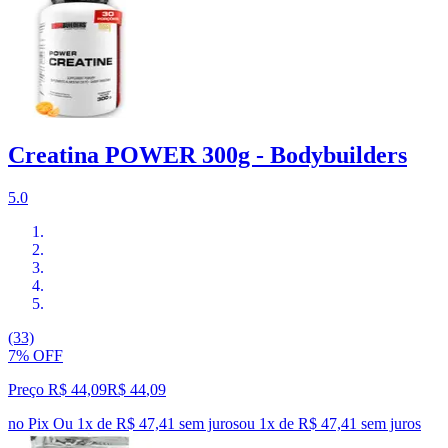
Creatina POWER 300g - Bodybuilders
5.0
(33)
7% OFF
Preço R$ 44,09
R$
44
,
09
no Pix
Ou 1x de R$ 47,41 sem juros
ou
1
x de
R$ 47,41
sem juros