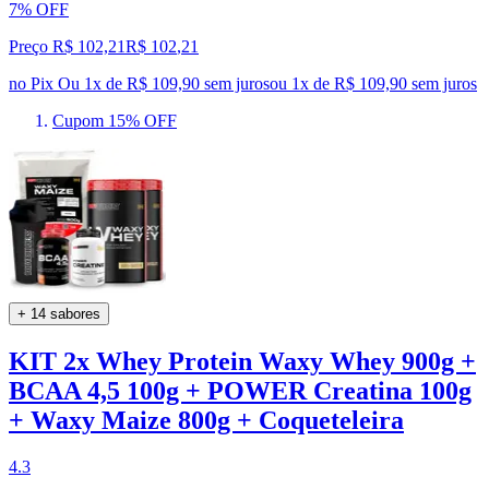
7% OFF
Preço R$ 102,21
R$
102
,
21
no Pix
Ou 1x de R$ 109,90 sem juros
ou
1
x de
R$ 109,90
sem juros
Cupom 15% OFF
+ 14 sabores
KIT 2x Whey Protein Waxy Whey 900g +
BCAA 4,5 100g + POWER Creatina 100g
+ Waxy Maize 800g + Coqueteleira
4.3