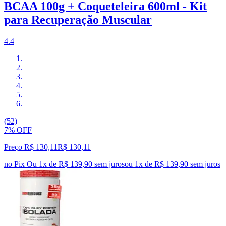
BCAA 100g + Coqueteleira 600ml - Kit
para Recuperação Muscular
4.4
(52)
7% OFF
Preço R$ 130,11
R$
130
,
11
no Pix
Ou 1x de R$ 139,90 sem juros
ou
1
x de
R$ 139,90
sem juros