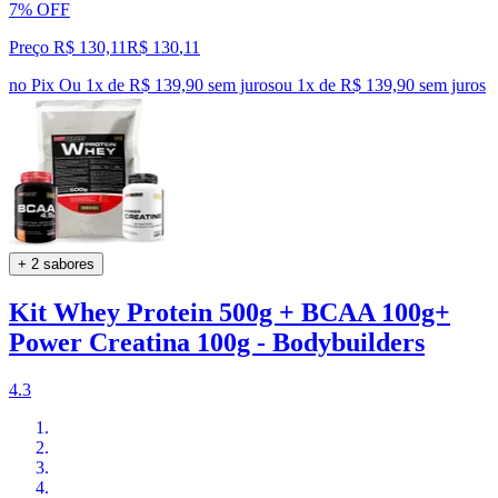
7% OFF
Preço R$ 130,11
R$
130
,
11
no Pix
Ou 1x de R$ 139,90 sem juros
ou
1
x de
R$ 139,90
sem juros
+ 2 sabores
Kit Whey Protein 500g + BCAA 100g+
Power Creatina 100g - Bodybuilders
4.3