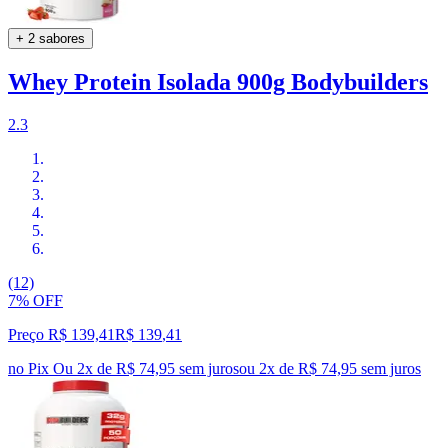
+ 2 sabores
Whey Protein Isolada 900g Bodybuilders
2.3
(12)
7% OFF
Preço R$ 139,41
R$
139
,
41
no Pix
Ou 2x de R$ 74,95 sem juros
ou
2
x de
R$ 74,95
sem juros