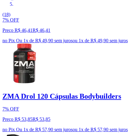
(18)
7% OFF
Preço R$ 46,41
R$
46
,
41
no Pix
Ou 1x de R$ 49,90 sem juros
ou
1
x de
R$ 49,90
sem juros
ZMA Drol 120 Cápsulas Bodybuilders
7% OFF
Preço R$ 53,85
R$
53
,
85
no Pix
Ou 1x de R$ 57,90 sem juros
ou
1
x de
R$ 57,90
sem juros