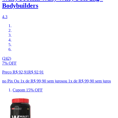
Bodybuilders
4.3
(242)
7% OFF
Preço R$ 92,91
R$
92
,
91
no Pix
Ou 1x de R$ 99,90 sem juros
ou
1
x de
R$ 99,90
sem juros
Cupom 15% OFF