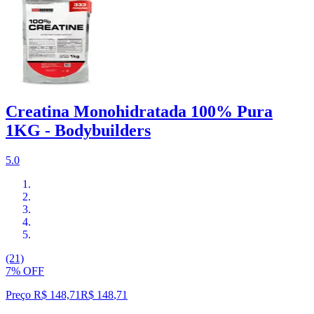
Creatina Monohidratada 100% Pura
1KG - Bodybuilders
5.0
(21)
7% OFF
Preço R$ 148,71
R$
148
,
71