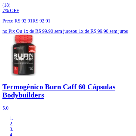
(18)
7% OFF
Preço R$ 92,91
R$
92
,
91
no Pix
Ou 1x de R$ 99,90 sem juros
ou
1
x de
R$ 99,90
sem juros
Termogênico Burn Caff 60 Cápsulas
Bodybuilders
5.0