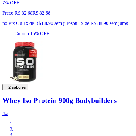
7% OFF
Preço R$ 82,68
R$
82
,
68
no Pix
Ou 1x de R$ 88,90 sem juros
ou
1
x de
R$ 88,90
sem juros
Cupom 15% OFF
+ 2 sabores
Whey Iso Protein 900g Bodybuilders
4.2