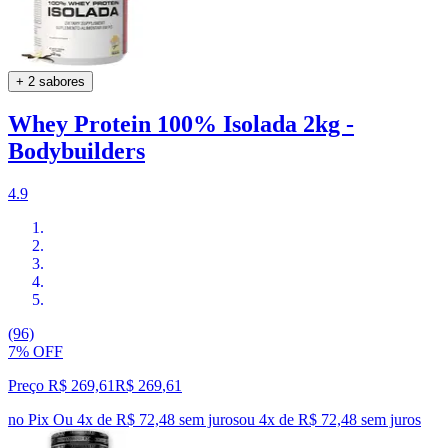
+ 2 sabores
Whey Protein 100% Isolada 2kg -
Bodybuilders
4.9
(96)
7% OFF
Preço R$ 269,61
R$
269
,
61
no Pix
Ou 4x de R$ 72,48 sem juros
ou
4
x de
R$ 72,48
sem juros