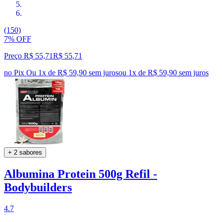
(150)
7% OFF
Preço R$ 55,71
R$
55
,
71
no Pix
Ou 1x de R$ 59,90 sem juros
ou
1
x de
R$ 59,90
sem juros
+ 2 sabores
Albumina Protein 500g Refil -
Bodybuilders
4.7