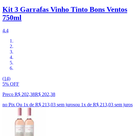
Kit 3 Garrafas Vinho Tinto Bons Ventos
750ml
4.4
(14)
5% OFF
Preço R$ 202,38
R$
202
,
38
no Pix
Ou 1x de R$ 213,03 sem juros
ou
1
x de
R$ 213,03
sem juros