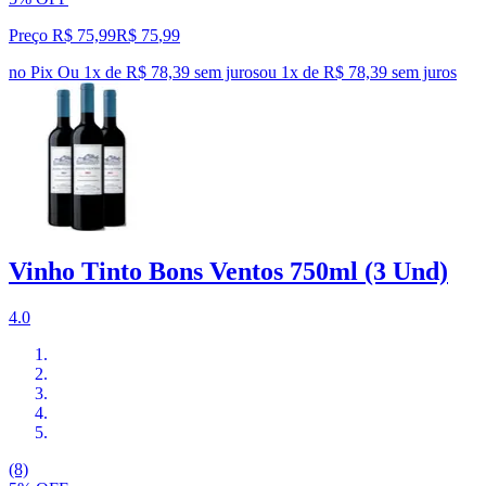
Preço R$ 75,99
R$
75
,
99
no Pix
Ou 1x de R$ 78,39 sem juros
ou
1
x de
R$ 78,39
sem juros
Vinho Tinto Bons Ventos 750ml (3 Und)
4.0
(8)