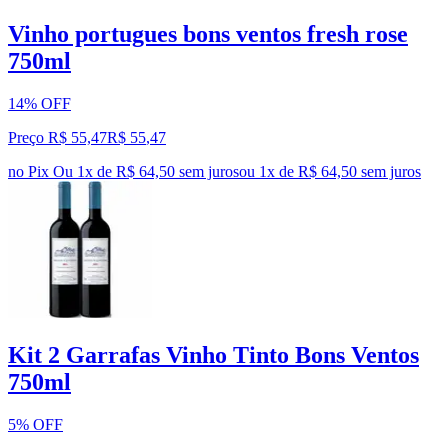
Vinho portugues bons ventos fresh rose
750ml
14% OFF
Preço R$ 55,47
R$
55
,
47
no Pix
Ou 1x de R$ 64,50 sem juros
ou
1
x de
R$ 64,50
sem juros
Kit 2 Garrafas Vinho Tinto Bons Ventos
750ml
5% OFF