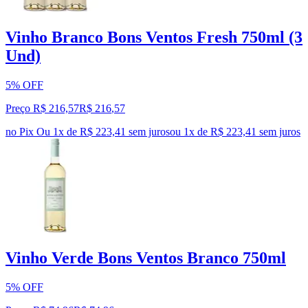
Vinho Branco Bons Ventos Fresh 750ml (3
Und)
5% OFF
Preço R$ 216,57
R$
216
,
57
no Pix
Ou 1x de R$ 223,41 sem juros
ou
1
x de
R$ 223,41
sem juros
Vinho Verde Bons Ventos Branco 750ml
5% OFF