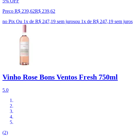
5% OFF
Preço R$ 239,62
R$
239
,
62
no Pix
Ou 1x de R$ 247,19 sem juros
ou
1
x de
R$ 247,19
sem juros
Vinho Rose Bons Ventos Fresh 750ml
5.0
(2)