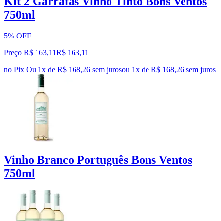
Kit 2 Garrafas Vinho Tinto Bons Ventos
750ml
5% OFF
Preço R$ 163,11
R$
163
,
11
no Pix
Ou 1x de R$ 168,26 sem juros
ou
1
x de
R$ 168,26
sem juros
Vinho Branco Português Bons Ventos
750ml