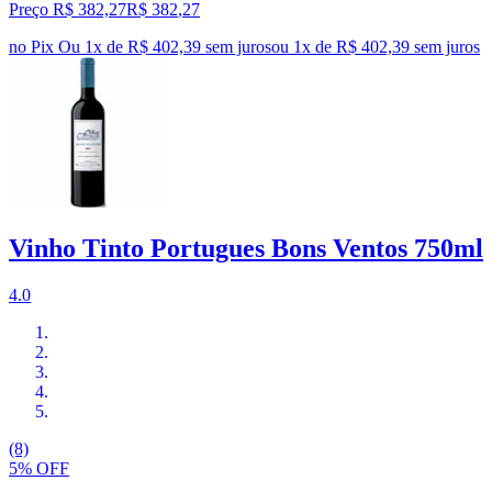
Preço R$ 382,27
R$
382
,
27
no Pix
Ou 1x de R$ 402,39 sem juros
ou
1
x de
R$ 402,39
sem juros
Vinho Tinto Portugues Bons Ventos 750ml
4.0
(8)
5% OFF