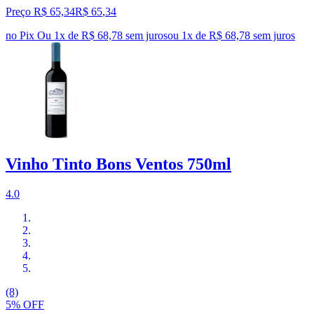
Preço R$ 65,34
R$
65
,
34
no Pix
Ou 1x de R$ 68,78 sem juros
ou
1
x de
R$ 68,78
sem juros
Vinho Tinto Bons Ventos 750ml
4.0
(8)
5% OFF