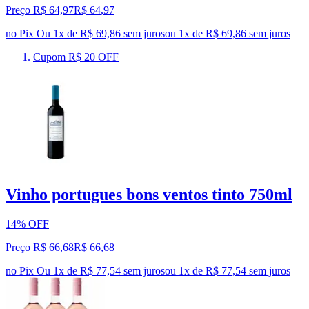
Preço R$ 64,97
R$
64
,
97
no Pix
Ou 1x de R$ 69,86 sem juros
ou
1
x de
R$ 69,86
sem juros
Cupom R$ 20 OFF
Vinho portugues bons ventos tinto 750ml
14% OFF
Preço R$ 66,68
R$
66
,
68
no Pix
Ou 1x de R$ 77,54 sem juros
ou
1
x de
R$ 77,54
sem juros