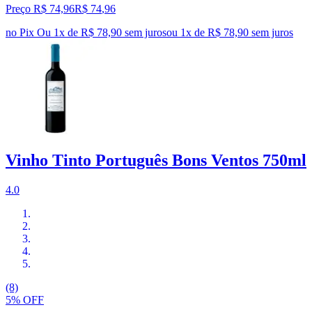
Preço R$ 74,96
R$
74
,
96
no Pix
Ou 1x de R$ 78,90 sem juros
ou
1
x de
R$ 78,90
sem juros
Vinho Tinto Português Bons Ventos 750ml
4.0
(8)
5% OFF