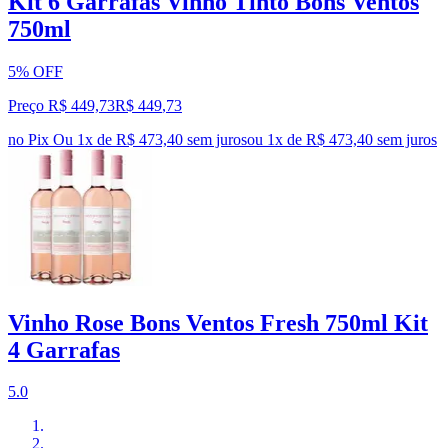
Kit 6 Garrafas Vinho Tinto Bons Ventos
750ml
5% OFF
Preço R$ 449,73
R$
449
,
73
no Pix
Ou 1x de R$ 473,40 sem juros
ou
1
x de
R$ 473,40
sem juros
Vinho Rose Bons Ventos Fresh 750ml Kit
4 Garrafas
5.0