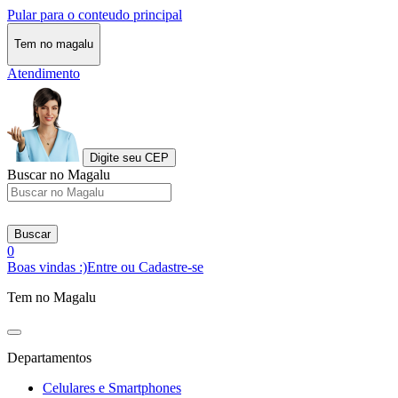
Pular para o conteudo principal
Tem no magalu
Atendimento
Digite seu CEP
Buscar no Magalu
Buscar
0
Boas vindas :)
Entre ou Cadastre-se
Tem no Magalu
Departamentos
Celulares e Smartphones