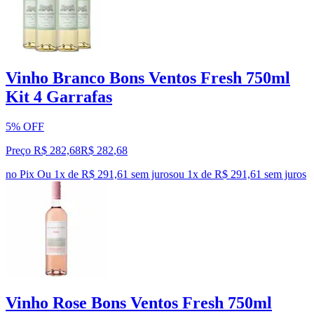
Vinho Branco Bons Ventos Fresh 750ml
Kit 4 Garrafas
5% OFF
Preço R$ 282,68
R$
282
,
68
no Pix
Ou 1x de R$ 291,61 sem juros
ou
1
x de
R$ 291,61
sem juros
Vinho Rose Bons Ventos Fresh 750ml