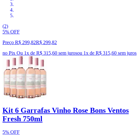
(2)
5% OFF
Preço R$ 299,82
R$
299
,
82
no Pix
Ou 1x de R$ 315,60 sem juros
ou
1
x de
R$ 315,60
sem juros
Kit 6 Garrafas Vinho Rose Bons Ventos
Fresh 750ml
5% OFF