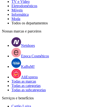
TV e Vídeo
Eletrodomésticos
Móveis
Informática
Moda
Todos os departamentos
Nossas marcas e parceiros
Netshoes
Epoca Cosméticos
KaBuM!
AliExpress
Todas as marcas
Todas as categorias
Todas as subcategorias
Serviços e benefícios
Cartão Luiza