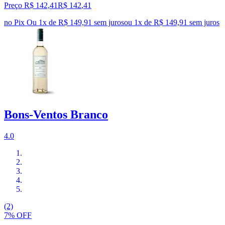
Preço R$ 142,41
R$
142
,
41
no Pix
Ou 1x de R$ 149,91 sem juros
ou
1
x de
R$ 149,91
sem juros
Bons-Ventos Branco
4.0
(2)
7% OFF