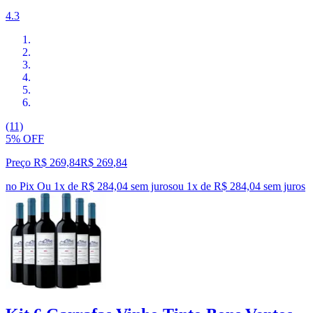
4.3
(11)
5% OFF
Preço R$ 269,84
R$
269
,
84
no Pix
Ou 1x de R$ 284,04 sem juros
ou
1
x de
R$ 284,04
sem juros