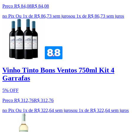
Preço R$ 84,08
R$
84
,
08
no Pix
Ou 1x de R$ 86,73 sem juros
ou
1
x de
R$ 86,73
sem juros
Vinho Tinto Bons Ventos 750ml Kit 4
Garrafas
5% OFF
Preço R$ 312,76
R$
312
,
76
no Pix
Ou 1x de R$ 322,64 sem juros
ou
1
x de
R$ 322,64
sem juros