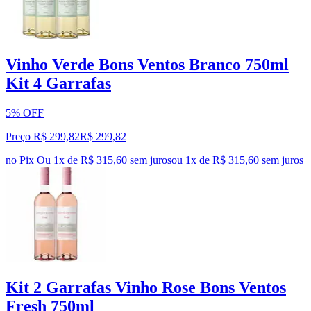
Vinho Verde Bons Ventos Branco 750ml
Kit 4 Garrafas
5% OFF
Preço R$ 299,82
R$
299
,
82
no Pix
Ou 1x de R$ 315,60 sem juros
ou
1
x de
R$ 315,60
sem juros
Kit 2 Garrafas Vinho Rose Bons Ventos
Fresh 750ml