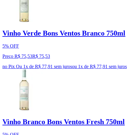
Vinho Verde Bons Ventos Branco 750ml
5% OFF
Preço R$ 75,53
R$
75
,
53
no Pix
Ou 1x de R$ 77,91 sem juros
ou
1
x de
R$ 77,91
sem juros
Vinho Branco Bons Ventos Fresh 750ml
5% OFF