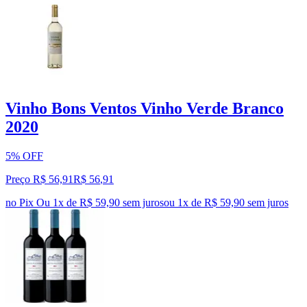
Vinho Bons Ventos Vinho Verde Branco
2020
5% OFF
Preço R$ 56,91
R$
56
,
91
no Pix
Ou 1x de R$ 59,90 sem juros
ou
1
x de
R$ 59,90
sem juros