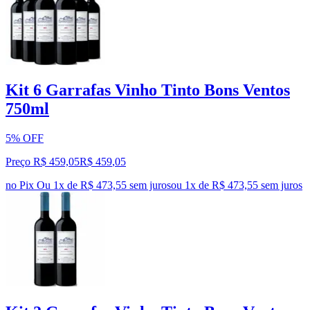
Kit 6 Garrafas Vinho Tinto Bons Ventos
750ml
5% OFF
Preço R$ 459,05
R$
459
,
05
no Pix
Ou 1x de R$ 473,55 sem juros
ou
1
x de
R$ 473,55
sem juros