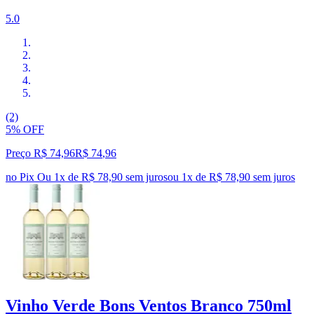
5.0
(2)
5% OFF
Preço R$ 74,96
R$
74
,
96
no Pix
Ou 1x de R$ 78,90 sem juros
ou
1
x de
R$ 78,90
sem juros
Vinho Verde Bons Ventos Branco 750ml