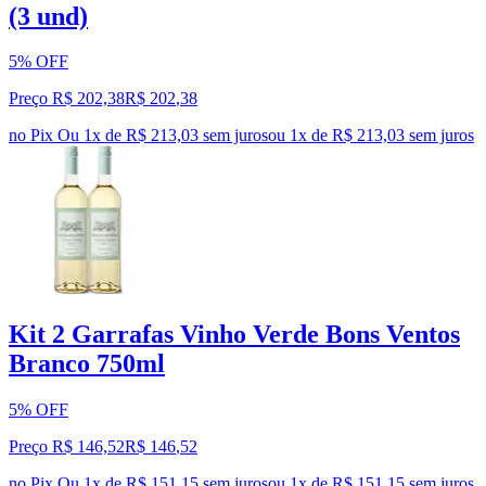
(3 und)
5% OFF
Preço R$ 202,38
R$
202
,
38
no Pix
Ou 1x de R$ 213,03 sem juros
ou
1
x de
R$ 213,03
sem juros
Kit 2 Garrafas Vinho Verde Bons Ventos
Branco 750ml
5% OFF
Preço R$ 146,52
R$
146
,
52
no Pix
Ou 1x de R$ 151,15 sem juros
ou
1
x de
R$ 151,15
sem juros