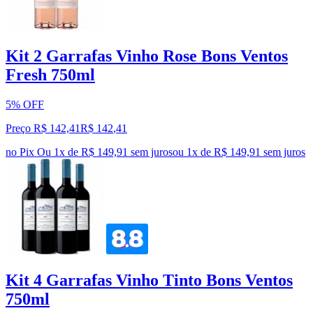
Kit 2 Garrafas Vinho Rose Bons Ventos
Fresh 750ml
5% OFF
Preço R$ 142,41
R$
142
,
41
no Pix
Ou 1x de R$ 149,91 sem juros
ou
1
x de
R$ 149,91
sem juros
Kit 4 Garrafas Vinho Tinto Bons Ventos
750ml