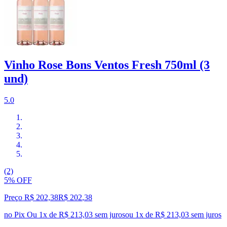
Vinho Rose Bons Ventos Fresh 750ml (3
und)
5.0
(2)
5% OFF
Preço R$ 202,38
R$
202
,
38
no Pix
Ou 1x de R$ 213,03 sem juros
ou
1
x de
R$ 213,03
sem juros