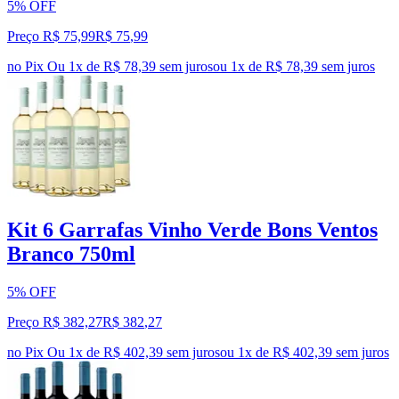
5% OFF
Preço R$ 75,99
R$
75
,
99
no Pix
Ou 1x de R$ 78,39 sem juros
ou
1
x de
R$ 78,39
sem juros
Kit 6 Garrafas Vinho Verde Bons Ventos
Branco 750ml
5% OFF
Preço R$ 382,27
R$
382
,
27
no Pix
Ou 1x de R$ 402,39 sem juros
ou
1
x de
R$ 402,39
sem juros