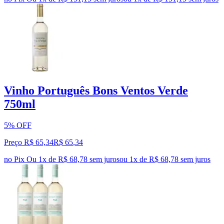
Vinho Português Bons Ventos Verde
750ml
5% OFF
Preço R$ 65,34
R$
65
,
34
no Pix
Ou 1x de R$ 68,78 sem juros
ou
1
x de
R$ 68,78
sem juros