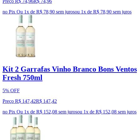
Preço R$ 74,96
R$
74
,
96
no Pix
Ou 1x de R$ 78,90 sem juros
ou
1
x de
R$ 78,90
sem juros
Kit 2 Garrafas Vinho Branco Bons Ventos
Fresh 750ml
5% OFF
Preço R$ 147,42
R$
147
,
42
no Pix
Ou 1x de R$ 152,08 sem juros
ou
1
x de
R$ 152,08
sem juros