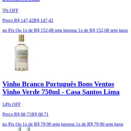
5% OFF
Preço R$ 147,42
R$
147
,
42
no Pix
Ou 1x de R$ 152,08 sem juros
ou
1
x de
R$ 152,08
sem juros
Vinho Branco Português Bons Ventos
Vinho Verde 750ml - Casa Santos Lima
14% OFF
Preço R$ 68,71
R$
68
,
71
no Pix
Ou 1x de R$ 79,90 sem juros
ou
1
x de
R$ 79,90
sem juros