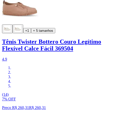
+1
+ 5 tamanhos
Tênis Twister Bottero Couro Legítimo
Flexível Calce Fácil 369504
4.9
(14)
7% OFF
Preço R$ 260,31
R$
260
,
31