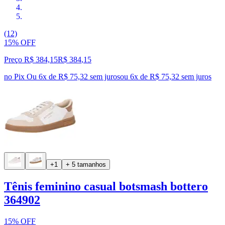
(12)
15% OFF
Preço R$ 384,15
R$
384
,
15
no Pix
Ou 6x de R$ 75,32 sem juros
ou
6
x de
R$ 75,32
sem juros
+1
+ 5 tamanhos
Tênis feminino casual botsmash bottero
364902
15% OFF