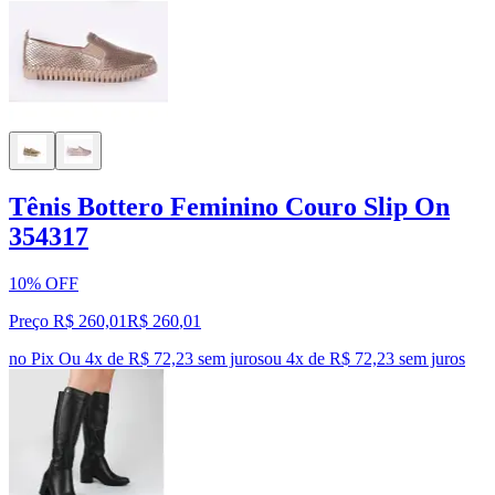
Tênis Bottero Feminino Couro Slip On
354317
10% OFF
Preço R$ 260,01
R$
260
,
01
no Pix
Ou 4x de R$ 72,23 sem juros
ou
4
x de
R$ 72,23
sem juros