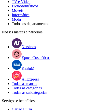
TV e Vídeo
Eletrodomésticos
Móveis
Informática
Moda
Todos os departamentos
Nossas marcas e parceiros
Netshoes
Epoca Cosméticos
KaBuM!
AliExpress
Todas as marcas
Todas as categorias
Todas as subcategorias
Serviços e benefícios
Cartão Luiza