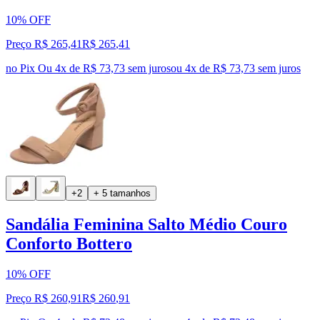
10% OFF
Preço R$ 265,41
R$
265
,
41
no Pix
Ou 4x de R$ 73,73 sem juros
ou
4
x de
R$ 73,73
sem juros
+2
+ 5 tamanhos
Sandália Feminina Salto Médio Couro
Conforto Bottero
10% OFF
Preço R$ 260,91
R$
260
,
91