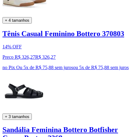
+ 4 tamanhos
Tênis Casual Feminino Bottero 370803
14% OFF
Preço R$ 326,27
R$
326
,
27
no Pix
Ou 5x de R$ 75,88 sem juros
ou
5
x de
R$ 75,88
sem juros
+ 3 tamanhos
Sandália Feminina Bottero Botfisher