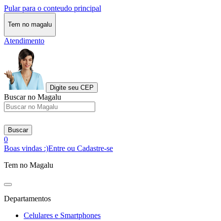
Pular para o conteudo principal
Tem no magalu
Atendimento
Digite seu CEP
Buscar no Magalu
Buscar
0
Boas vindas :)
Entre ou Cadastre-se
Tem no Magalu
Departamentos
Celulares e Smartphones