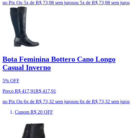
no Pix
Ou 5x de R$ 73,98 sem juros
ou
5
x de
R$ 73,98
sem juros
Bota Feminina Bottero Cano Longo
Casual Inverno
5% OFF
Preço R$ 417,91
R$
417
,
91
no Pix
Ou 6x de R$ 73,32 sem juros
ou
6
x de
R$ 73,32
sem juros
Cupom R$ 20 OFF