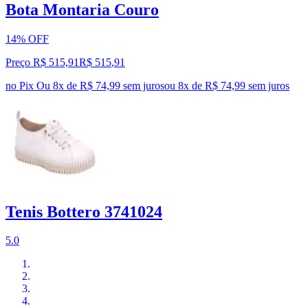
Bota Montaria Couro
14% OFF
Preço R$ 515,91
R$
515
,
91
no Pix
Ou 8x de R$ 74,99 sem juros
ou
8
x de
R$ 74,99
sem juros
Tenis Bottero 3741024
5.0