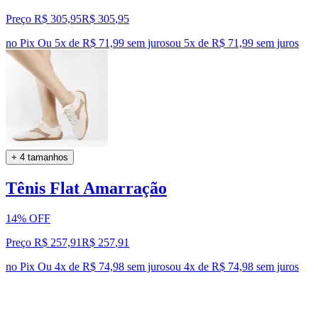
Preço R$ 305,95
R$
305
,
95
no Pix
Ou 5x de R$ 71,99 sem juros
ou
5
x de
R$ 71,99
sem juros
+ 4 tamanhos
Tênis Flat Amarração
14% OFF
Preço R$ 257,91
R$
257
,
91
no Pix
Ou 4x de R$ 74,98 sem juros
ou
4
x de
R$ 74,98
sem juros