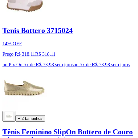
Tenis Bottero 3715024
14% OFF
Preço R$ 318,11
R$
318
,
11
no Pix
Ou 5x de R$ 73,98 sem juros
ou
5
x de
R$ 73,98
sem juros
+ 2 tamanhos
Tênis Feminino SlipOn Bottero de Couro