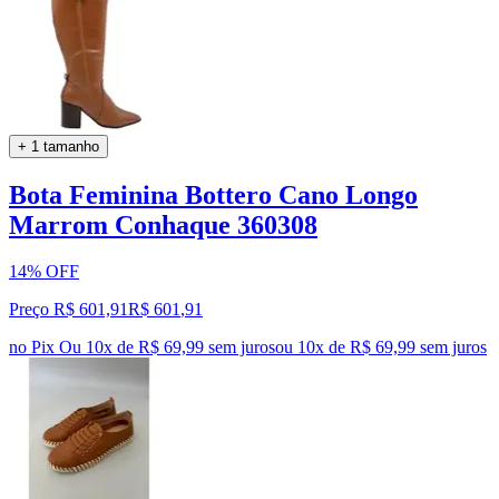
+ 1 tamanho
Bota Feminina Bottero Cano Longo
Marrom Conhaque 360308
14% OFF
Preço R$ 601,91
R$
601
,
91
no Pix
Ou 10x de R$ 69,99 sem juros
ou
10
x de
R$ 69,99
sem juros