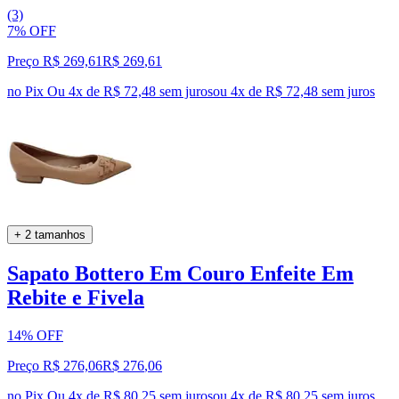
(3)
7% OFF
Preço R$ 269,61
R$
269
,
61
no Pix
Ou 4x de R$ 72,48 sem juros
ou
4
x de
R$ 72,48
sem juros
+ 2 tamanhos
Sapato Bottero Em Couro Enfeite Em
Rebite e Fivela
14% OFF
Preço R$ 276,06
R$
276
,
06
no Pix
Ou 4x de R$ 80,25 sem juros
ou
4
x de
R$ 80,25
sem juros