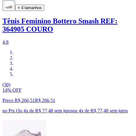
+ 4 tamanhos
Tênis Feminino Bottero Smash REF:
364905 COURO
4.8
(30)
14% OFF
Preço R$ 266,51
R$
266
,
51
no Pix
Ou 4x de R$ 77,48 sem juros
ou
4
x de
R$ 77,48
sem juros