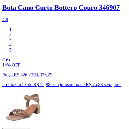
Bota Cano Curto Bottero Couro 346907
4.8
(16)
14% OFF
Preço R$ 326,27
R$
326
,
27
no Pix
Ou 5x de R$ 75,88 sem juros
ou
5
x de
R$ 75,88
sem juros