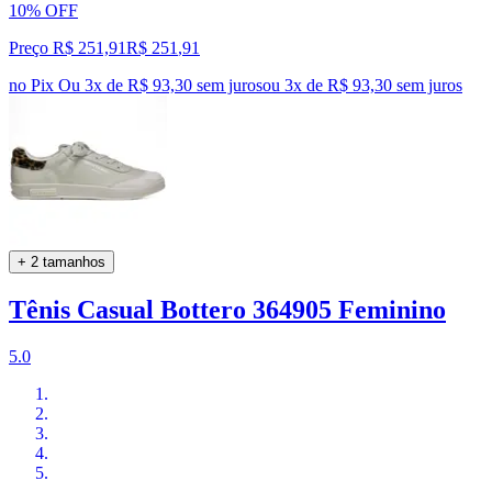
10% OFF
Preço R$ 251,91
R$
251
,
91
no Pix
Ou 3x de R$ 93,30 sem juros
ou
3
x de
R$ 93,30
sem juros
+ 2 tamanhos
Tênis Casual Bottero 364905 Feminino
5.0