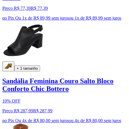
Preço R$ 77,39
R$
77
,
39
no Pix
Ou 1x de R$ 89,99 sem juros
ou
1
x de
R$ 89,99
sem juros
+ 1 tamanho
Sandália Feminina Couro Salto Bloco
Conforto Chic Bottero
10% OFF
Preço R$ 287,99
R$
287
,
99
no Pix
Ou 4x de R$ 80,00 sem juros
ou
4
x de
R$ 80,00
sem juros