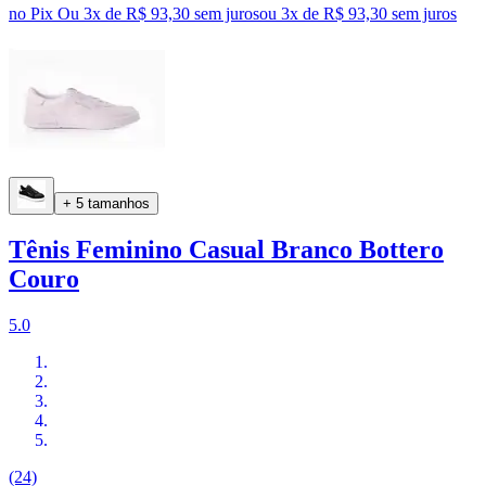
no Pix
Ou 3x de R$ 93,30 sem juros
ou
3
x de
R$ 93,30
sem juros
+ 5 tamanhos
Tênis Feminino Casual Branco Bottero
Couro
5.0
(24)