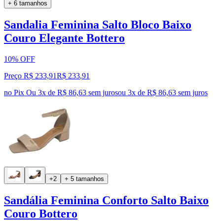
+ 6 tamanhos
Sandalia Feminina Salto Bloco Baixo
Couro Elegante Bottero
10% OFF
Preço R$ 233,91
R$
233
,
91
no Pix
Ou 3x de R$ 86,63 sem juros
ou
3
x de
R$ 86,63
sem juros
+2
+ 5 tamanhos
Sandália Feminina Conforto Salto Baixo
Couro Bottero