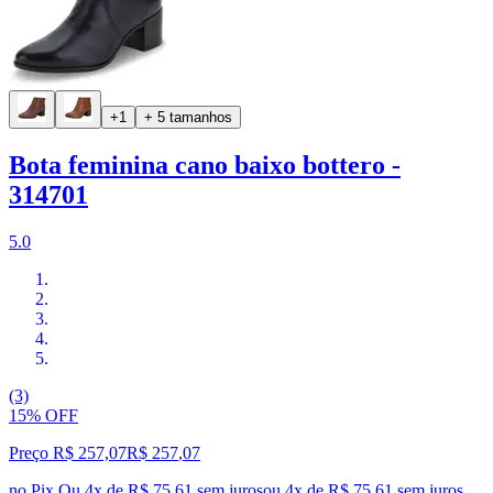
+1
+ 5 tamanhos
Bota feminina cano baixo bottero -
314701
5.0
(3)
15% OFF
Preço R$ 257,07
R$
257
,
07
no Pix
Ou 4x de R$ 75,61 sem juros
ou
4
x de
R$ 75,61
sem juros