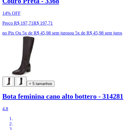
Couro Preta - 3368
14% OFF
Preço R$ 197,71
R$
197
,
71
no Pix
Ou 5x de R$ 45,98 sem juros
ou
5
x de
R$ 45,98
sem juros
+ 5 tamanhos
Bota feminina cano alto bottero - 314281
4.8