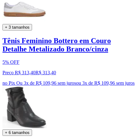
+ 3 tamanhos
Tênis Feminino Bottero em Couro
Detalhe Metalizado Branco/cinza
5% OFF
Preço R$ 313,40
R$
313
,
40
no Pix
Ou 3x de R$ 109,96 sem juros
ou
3
x de
R$ 109,96
sem juros
+ 6 tamanhos