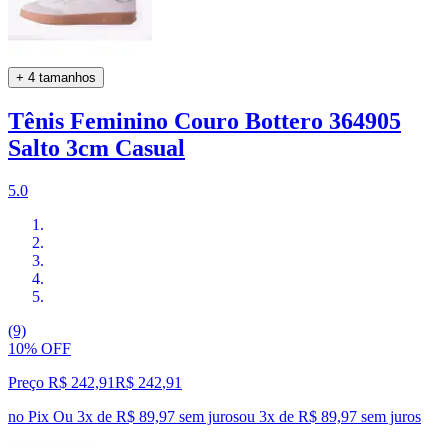
+ 4 tamanhos
Tênis Feminino Couro Bottero 364905
Salto 3cm Casual
5.0
(9)
10% OFF
Preço R$ 242,91
R$
242
,
91
no Pix
Ou 3x de R$ 89,97 sem juros
ou
3
x de
R$ 89,97
sem juros