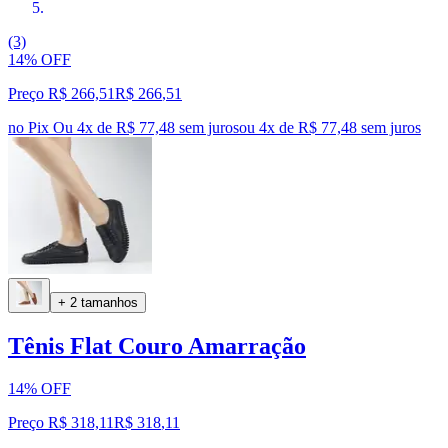
(3)
14% OFF
Preço R$ 266,51
R$
266
,
51
no Pix
Ou 4x de R$ 77,48 sem juros
ou
4
x de
R$ 77,48
sem juros
+ 2 tamanhos
Tênis Flat Couro Amarração
14% OFF
Preço R$ 318,11
R$
318
,
11