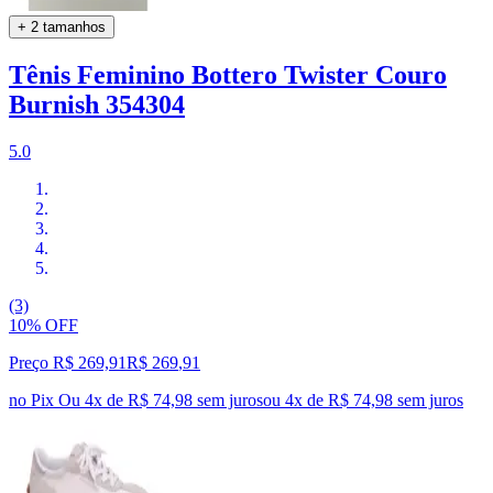
+ 2 tamanhos
Tênis Feminino Bottero Twister Couro
Burnish 354304
5.0
(3)
10% OFF
Preço R$ 269,91
R$
269
,
91
no Pix
Ou 4x de R$ 74,98 sem juros
ou
4
x de
R$ 74,98
sem juros