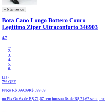
+ 5 tamanhos
Bota Cano Longo Bottero Couro
Legitimo Ziper Ultraconforto 346903
4.7
(21)
7% OFF
Preço R$ 399,89
R$
399
,
89
no Pix
Ou 6x de R$ 71,67 sem juros
ou
6
x de
R$ 71,67
sem juros