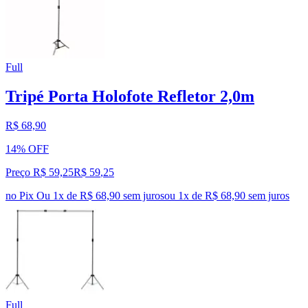
Full
Tripé Porta Holofote Refletor 2,0m
R$ 68,90
14% OFF
Preço R$ 59,25
R$
59
,
25
no Pix
Ou 1x de R$ 68,90 sem juros
ou
1
x de
R$ 68,90
sem juros
Full