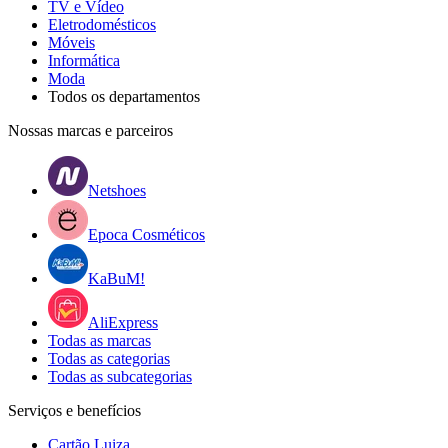
TV e Vídeo
Eletrodomésticos
Móveis
Informática
Moda
Todos os departamentos
Nossas marcas e parceiros
Netshoes
Epoca Cosméticos
KaBuM!
AliExpress
Todas as marcas
Todas as categorias
Todas as subcategorias
Serviços e benefícios
Cartão Luiza