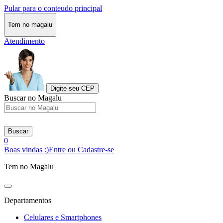
Pular para o conteudo principal
Tem no magalu
Atendimento
Digite seu CEP
Buscar no Magalu
Buscar
0
Boas vindas :)
Entre ou Cadastre-se
Tem no Magalu
Departamentos
Celulares e Smartphones