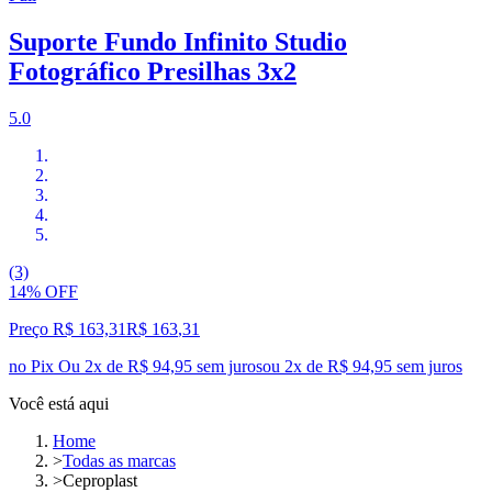
Suporte Fundo Infinito Studio
Fotográfico Presilhas 3x2
5.0
(3)
14% OFF
Preço R$ 163,31
R$
163
,
31
no Pix
Ou 2x de R$ 94,95 sem juros
ou
2
x de
R$ 94,95
sem juros
Você está aqui
Home
>
Todas as marcas
>
Ceproplast