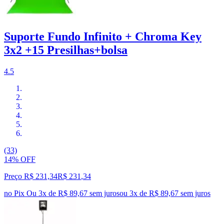
Suporte Fundo Infinito + Chroma Key
3x2 +15 Presilhas+bolsa
4.5
(33)
14% OFF
Preço R$ 231,34
R$
231
,
34
no Pix
Ou 3x de R$ 89,67 sem juros
ou
3
x de
R$ 89,67
sem juros