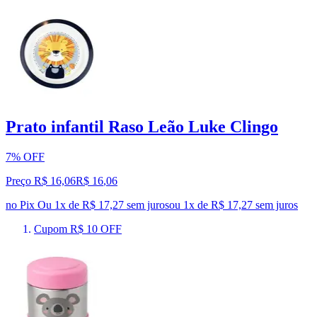
Prato infantil Raso Leão Luke Clingo
7% OFF
Preço R$ 16,06
R$
16
,
06
no Pix
Ou 1x de R$ 17,27 sem juros
ou
1
x de
R$ 17,27
sem juros
Cupom R$ 10 OFF