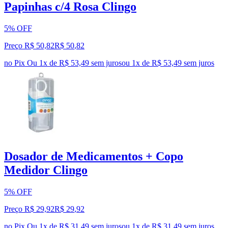
Papinhas c/4 Rosa Clingo
5% OFF
Preço R$ 50,82
R$
50
,
82
no Pix
Ou 1x de R$ 53,49 sem juros
ou
1
x de
R$ 53,49
sem juros
Dosador de Medicamentos + Copo
Medidor Clingo
5% OFF
Preço R$ 29,92
R$
29
,
92
no Pix
Ou 1x de R$ 31,49 sem juros
ou
1
x de
R$ 31,49
sem juros