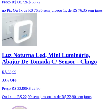
Preço R$ 68,72
R$
68
,
72
no Pix
Ou 1x de R$ 76,35 sem juros
ou
1
x de
R$ 76,35
sem juros
Luz Noturna Led, Mini Luminária,
Abajur De Tomada C/ Sensor - Clingo
R$ 33,99
33% OFF
Preço R$ 22,90
R$
22
,
90
Ou 1x de R$ 22,90 sem juros
ou
1
x de
R$ 22,90
sem juros