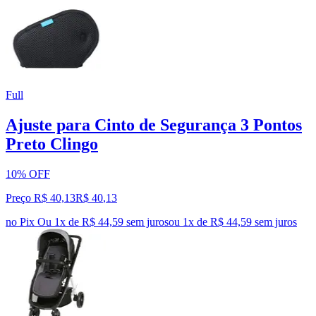
Full
Ajuste para Cinto de Segurança 3 Pontos
Preto Clingo
10% OFF
Preço R$ 40,13
R$
40
,
13
no Pix
Ou 1x de R$ 44,59 sem juros
ou
1
x de
R$ 44,59
sem juros