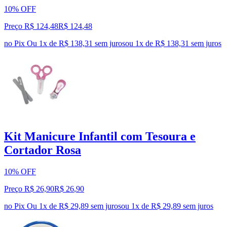
10% OFF
Preço R$ 124,48
R$
124
,
48
no Pix
Ou 1x de R$ 138,31 sem juros
ou
1
x de
R$ 138,31
sem juros
Kit Manicure Infantil com Tesoura e
Cortador Rosa
10% OFF
Preço R$ 26,90
R$
26
,
90
no Pix
Ou 1x de R$ 29,89 sem juros
ou
1
x de
R$ 29,89
sem juros