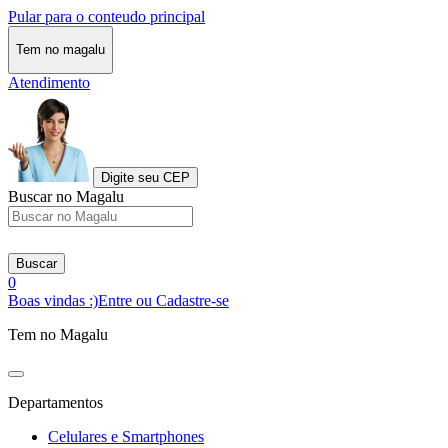
Pular para o conteudo principal
Tem no magalu
Atendimento
Digite seu CEP
Buscar no Magalu
Buscar
0
Boas vindas :)
Entre ou Cadastre-se
Tem no Magalu
Departamentos
Celulares e Smartphones