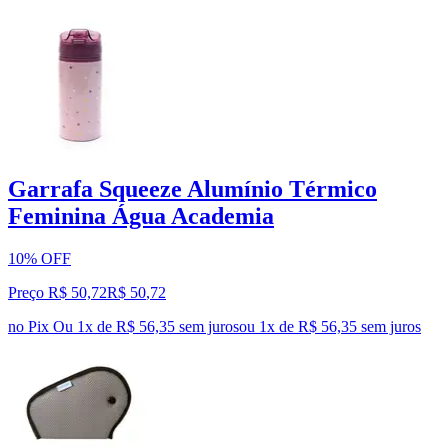
Garrafa Squeeze Alumínio Térmico
Feminina Água Academia
10% OFF
Preço R$ 50,72
R$
50
,
72
no Pix
Ou 1x de R$ 56,35 sem juros
ou
1
x de
R$ 56,35
sem juros