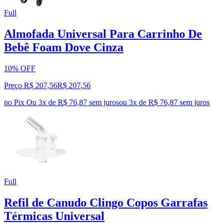
Full
Almofada Universal Para Carrinho De
Bebê Foam Dove Cinza
10% OFF
Preço R$ 207,56
R$
207
,
56
no Pix
Ou 3x de R$ 76,87 sem juros
ou
3
x de
R$ 76,87
sem juros
Full
Refil de Canudo Clingo Copos Garrafas
Térmicas Universal