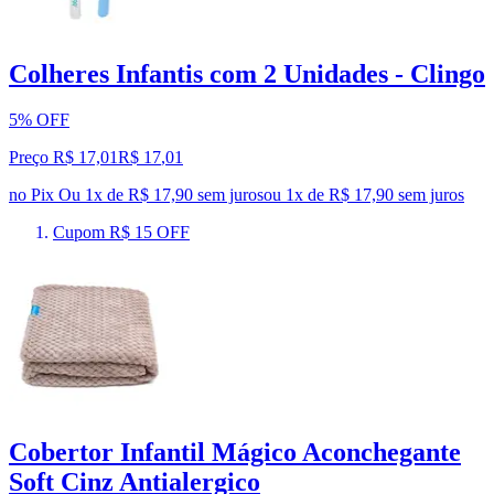
Colheres Infantis com 2 Unidades - Clingo
5% OFF
Preço R$ 17,01
R$
17
,
01
no Pix
Ou 1x de R$ 17,90 sem juros
ou
1
x de
R$ 17,90
sem juros
Cupom R$ 15 OFF
Cobertor Infantil Mágico Aconchegante
Soft Cinz Antialergico