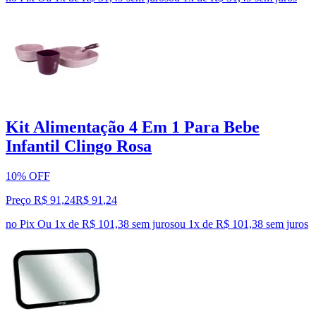
Kit Alimentação 4 Em 1 Para Bebe
Infantil Clingo Rosa
10% OFF
Preço R$ 91,24
R$
91
,
24
no Pix
Ou 1x de R$ 101,38 sem juros
ou
1
x de
R$ 101,38
sem juros