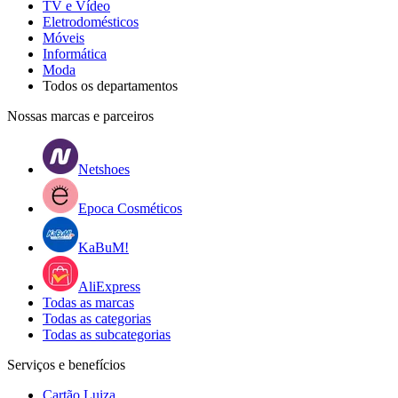
TV e Vídeo
Eletrodomésticos
Móveis
Informática
Moda
Todos os departamentos
Nossas marcas e parceiros
Netshoes
Epoca Cosméticos
KaBuM!
AliExpress
Todas as marcas
Todas as categorias
Todas as subcategorias
Serviços e benefícios
Cartão Luiza