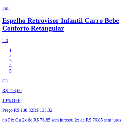
Full
Espelho Retrovisor Infantil Carro Bebe
Conforto Retangular
5.0
(1)
R$ 153,69
10% OFF
Preço R$ 138,32
R$
138
,
32
no Pix
Ou 2x de R$ 76,85 sem juros
ou
2
x de
R$ 76,85
sem juros