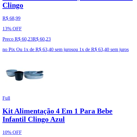
Clingo
R$ 68,99
13% OFF
Preço R$ 60,23
R$
60
,
23
no Pix
Ou 1x de R$ 63,40 sem juros
ou
1
x de
R$ 63,40
sem juros
Full
Kit Alimentação 4 Em 1 Para Bebe
Infantil Clingo Azul
10% OFF