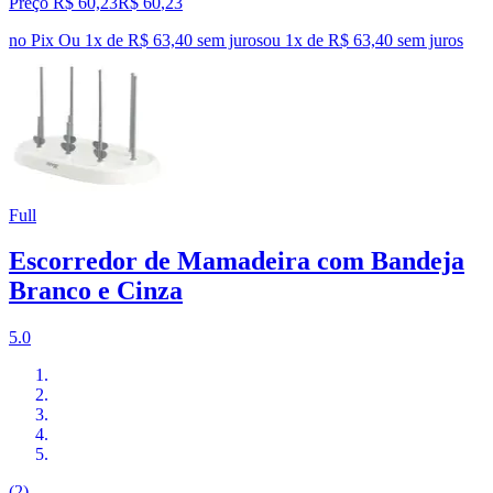
Preço R$ 60,23
R$
60
,
23
no Pix
Ou 1x de R$ 63,40 sem juros
ou
1
x de
R$ 63,40
sem juros
Full
Escorredor de Mamadeira com Bandeja
Branco e Cinza
5.0
(2)