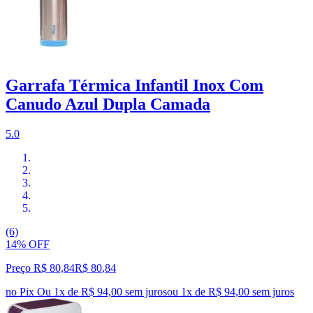
Garrafa Térmica Infantil Inox Com
Canudo Azul Dupla Camada
5.0
(6)
14% OFF
Preço R$ 80,84
R$
80
,
84
no Pix
Ou 1x de R$ 94,00 sem juros
ou
1
x de
R$ 94,00
sem juros