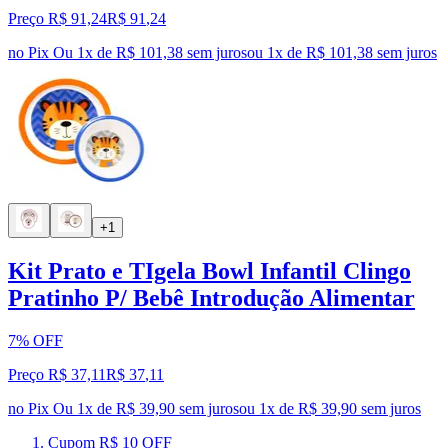
Preço R$ 91,24
R$
91
,
24
no Pix
Ou 1x de R$ 101,38 sem juros
ou
1
x de
R$ 101,38
sem juros
+1
Kit Prato e TIgela Bowl Infantil Clingo
Pratinho P/ Bebê Introdução Alimentar
7% OFF
Preço R$ 37,11
R$
37
,
11
no Pix
Ou 1x de R$ 39,90 sem juros
ou
1
x de
R$ 39,90
sem juros
Cupom R$ 10 OFF