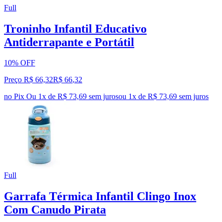
Full
Troninho Infantil Educativo
Antiderrapante e Portátil
10% OFF
Preço R$ 66,32
R$
66
,
32
no Pix
Ou 1x de R$ 73,69 sem juros
ou
1
x de
R$ 73,69
sem juros
Full
Garrafa Térmica Infantil Clingo Inox
Com Canudo Pirata