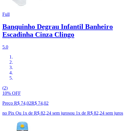
Full
Banquinho Degrau Infantil Banheiro
Escadinha Cinza Clingo
5.0
(2)
10% OFF
Preço R$ 74,02
R$
74
,
02
no Pix
Ou 1x de R$ 82,24 sem juros
ou
1
x de
R$ 82,24
sem juros