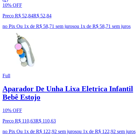
10% OFF
Preço R$ 52,84
R$
52
,
84
no Pix
Ou 1x de R$ 58,71 sem juros
ou
1
x de
R$ 58,71
sem juros
Full
Aparador De Unha Lixa Eletrica Infantil
Bebê Estojo
10% OFF
Preço R$ 110,63
R$
110
,
63
no Pix
Ou 1x de R$ 122,92 sem juros
ou
1
x de
R$ 122,92
sem juros