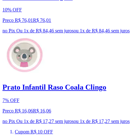
10% OFF
Preço R$ 76,01
R$
76
,
01
no Pix
Ou 1x de R$ 84,46 sem juros
ou
1
x de
R$ 84,46
sem juros
Prato Infantil Raso Coala Clingo
7% OFF
Preço R$ 16,06
R$
16
,
06
no Pix
Ou 1x de R$ 17,27 sem juros
ou
1
x de
R$ 17,27
sem juros
Cupom R$ 10 OFF