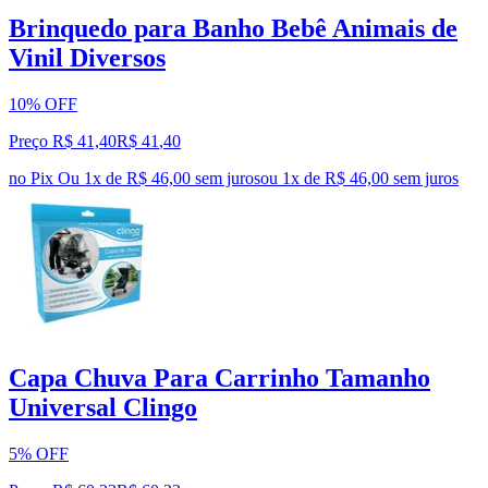
Brinquedo para Banho Bebê Animais de
Vinil Diversos
10% OFF
Preço R$ 41,40
R$
41
,
40
no Pix
Ou 1x de R$ 46,00 sem juros
ou
1
x de
R$ 46,00
sem juros
Capa Chuva Para Carrinho Tamanho
Universal Clingo
5% OFF