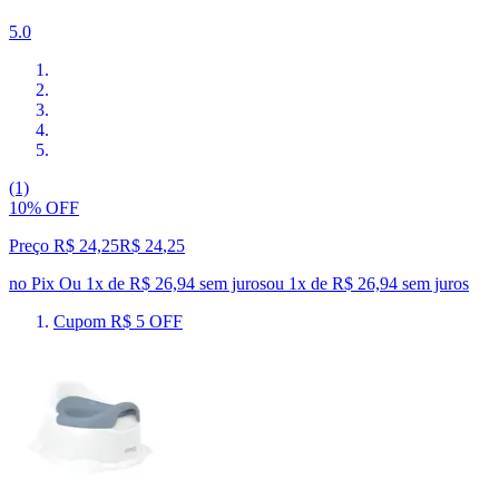
5.0
(1)
10% OFF
Preço R$ 24,25
R$
24
,
25
no Pix
Ou 1x de R$ 26,94 sem juros
ou
1
x de
R$ 26,94
sem juros
Cupom R$ 5 OFF