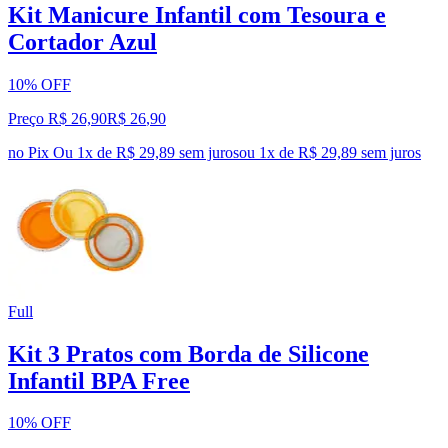
Kit Manicure Infantil com Tesoura e
Cortador Azul
10% OFF
Preço R$ 26,90
R$
26
,
90
no Pix
Ou 1x de R$ 29,89 sem juros
ou
1
x de
R$ 29,89
sem juros
Full
Kit 3 Pratos com Borda de Silicone
Infantil BPA Free
10% OFF