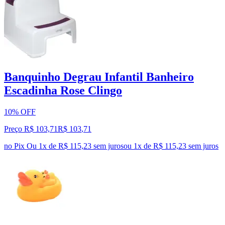
Banquinho Degrau Infantil Banheiro
Escadinha Rose Clingo
10% OFF
Preço R$ 103,71
R$
103
,
71
no Pix
Ou 1x de R$ 115,23 sem juros
ou
1
x de
R$ 115,23
sem juros