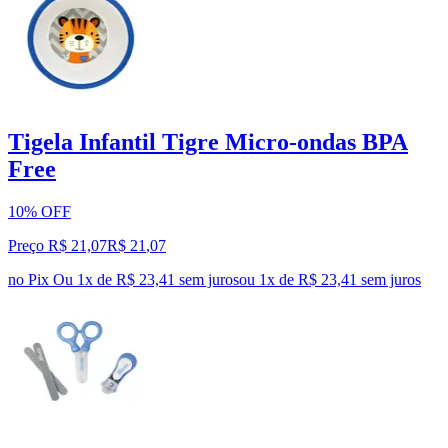
Tigela Infantil Tigre Micro-ondas BPA
Free
10% OFF
Preço R$ 21,07
R$
21
,
07
no Pix
Ou 1x de R$ 23,41 sem juros
ou
1
x de
R$ 23,41
sem juros