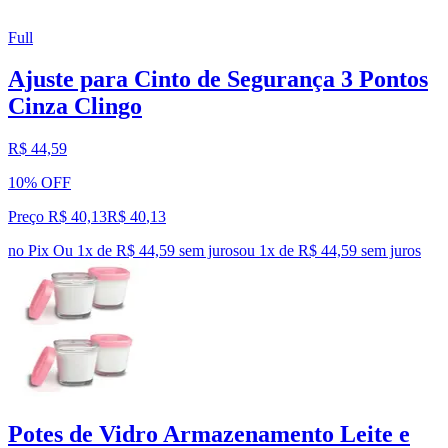
Full
Ajuste para Cinto de Segurança 3 Pontos
Cinza Clingo
R$ 44,59
10% OFF
Preço R$ 40,13
R$
40
,
13
no Pix
Ou 1x de R$ 44,59 sem juros
ou
1
x de
R$ 44,59
sem juros
Potes de Vidro Armazenamento Leite e