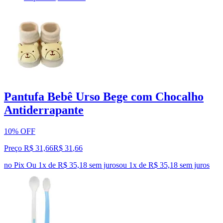
Pantufa Bebê Urso Bege com Chocalho
Antiderrapante
10% OFF
Preço R$ 31,66
R$
31
,
66
no Pix
Ou 1x de R$ 35,18 sem juros
ou
1
x de
R$ 35,18
sem juros