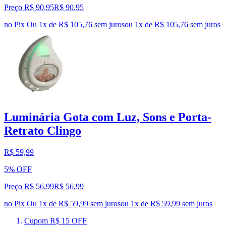
Preço R$ 90,95
R$
90
,
95
no Pix
Ou 1x de R$ 105,76 sem juros
ou
1
x de
R$ 105,76
sem juros
Luminária Gota com Luz, Sons e Porta-
Retrato Clingo
R$ 59,99
5% OFF
Preço R$ 56,99
R$
56
,
99
no Pix
Ou 1x de R$ 59,99 sem juros
ou
1
x de
R$ 59,99
sem juros
Cupom R$ 15 OFF