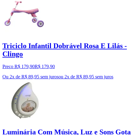
Triciclo Infantil Dobrável Rosa E Lilás -
Clingo
Preço R$ 179,90
R$
179
,
90
Ou 2x de R$ 89,95 sem juros
ou
2
x de
R$ 89,95
sem juros
Luminária Com Música, Luz e Sons Gota