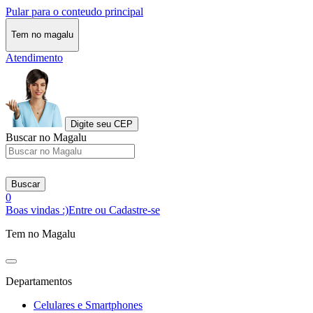
Pular para o conteudo principal
Tem no magalu
Atendimento
Digite seu CEP
Buscar no Magalu
Buscar
0
Boas vindas :)
Entre ou Cadastre-se
Tem no Magalu
Departamentos
Celulares e Smartphones