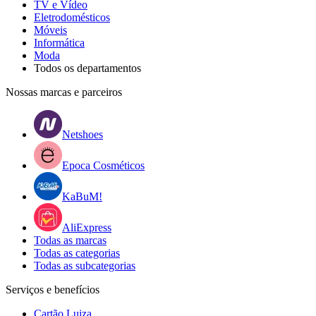
TV e Vídeo
Eletrodomésticos
Móveis
Informática
Moda
Todos os departamentos
Nossas marcas e parceiros
Netshoes
Epoca Cosméticos
KaBuM!
AliExpress
Todas as marcas
Todas as categorias
Todas as subcategorias
Serviços e benefícios
Cartão Luiza