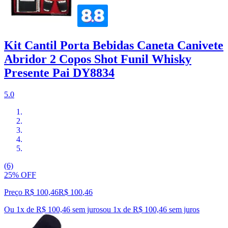
Kit Cantil Porta Bebidas Caneta Canivete
Abridor 2 Copos Shot Funil Whisky
Presente Pai DY8834
5.0
(6)
25% OFF
Preço R$ 100,46
R$
100
,
46
Ou 1x de R$ 100,46 sem juros
ou
1
x de
R$ 100,46
sem juros