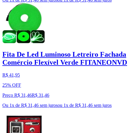
Fita De Led Luminoso Letreiro Fachada
Comércio Flexível Verde FITANEONVD
R$ 41,95
25% OFF
Preço R$ 31,46
R$
31
,
46
Ou 1x de R$ 31,46 sem juros
ou
1
x de
R$ 31,46
sem juros