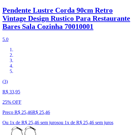
Pendente Lustre Corda 90cm Retro
Vintage Design Rustico Para Restaurante
Bares Sala Cozinha 70010001
5.0
(3)
R$ 33,95
25% OFF
Preço R$ 25,46
R$
25
,
46
Ou 1x de R$ 25,46 sem juros
ou
1
x de
R$ 25,46
sem juros