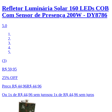
Refletor Luminária Solar 160 LEDs COB
Com Sensor de Presença 200W - DY8786
5.0
(3)
R$ 59,95
25% OFF
Preço R$ 44,96
R$
44
,
96
Ou 1x de R$ 44,96 sem juros
ou
1
x de
R$ 44,96
sem juros