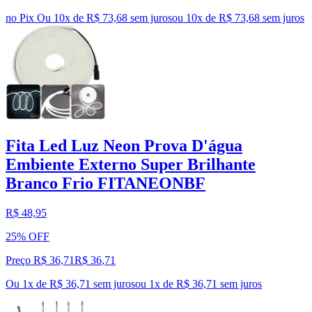
no Pix
Ou 10x de R$ 73,68 sem juros
ou
10
x de
R$ 73,68
sem juros
Fita Led Luz Neon Prova D'água
Embiente Externo Super Brilhante
Branco Frio FITANEONBF
R$ 48,95
25% OFF
Preço R$ 36,71
R$
36
,
71
Ou 1x de R$ 36,71 sem juros
ou
1
x de
R$ 36,71
sem juros