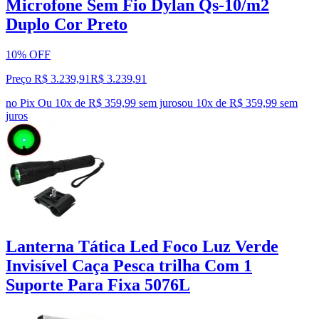
Microfone Sem Fio Dylan Qs-10/m2
Duplo Cor Preto
10% OFF
Preço R$ 3.239,91
R$
3.239
,
91
no Pix
Ou 10x de R$ 359,99 sem juros
ou
10
x de
R$ 359,99
sem
juros
Lanterna Tática Led Foco Luz Verde
Invisível Caça Pesca trilha Com 1
Suporte Para Fixa 5076L