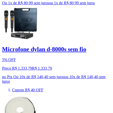
Ou 1x de R$ 80,99 sem juros
ou
1
x de
R$ 80,99
sem juros
Microfone dylan d-8000s sem fio
5% OFF
Preço R$ 1.333,79
R$
1.333
,
79
no Pix
Ou 10x de R$ 140,40 sem juros
ou
10
x de
R$ 140,40
sem
juros
Cupom R$ 40 OFF