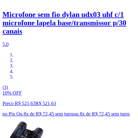
Microfone sem fio dylan udx03 uhf c/1
microfone lapela base/transmissor p/30
canais
5.0
(3)
10% OFF
Preço R$ 521,63
R$
521
,
63
no Pix
Ou 8x de R$ 72,45 sem juros
ou
8
x de
R$ 72,45
sem juros