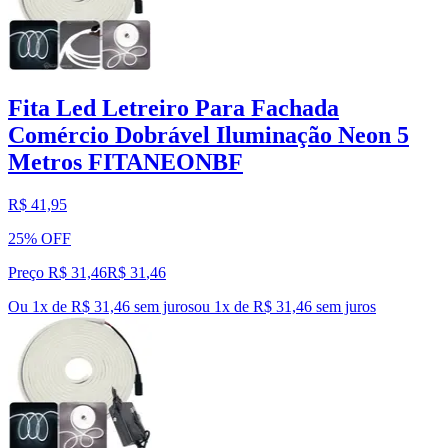
Fita Led Letreiro Para Fachada
Comércio Dobrável Iluminação Neon 5
Metros FITANEONBF
R$ 41,95
25% OFF
Preço R$ 31,46
R$
31
,
46
Ou 1x de R$ 31,46 sem juros
ou
1
x de
R$ 31,46
sem juros