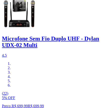
Microfone Sem Fio Duplo UHF - Dylan
UDX-02 Multi
4.5
(22)
5% OFF
Preço R$ 699,99
R$
699
,
99