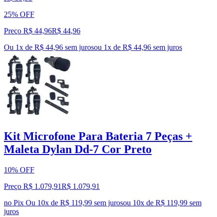
25% OFF
Preço R$ 44,96
R$
44
,
96
Ou 1x de R$ 44,96 sem juros
ou
1
x de
R$ 44,96
sem juros
Kit Microfone Para Bateria 7 Peças +
Maleta Dylan Dd-7 Cor Preto
10% OFF
Preço R$ 1.079,91
R$
1.079
,
91
no Pix
Ou 10x de R$ 119,99 sem juros
ou
10
x de
R$ 119,99
sem
juros