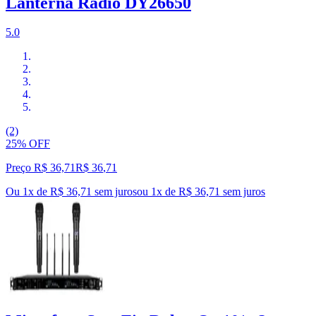
Lanterna Rádio DY26650
5.0
(2)
25% OFF
Preço R$ 36,71
R$
36
,
71
Ou 1x de R$ 36,71 sem juros
ou
1
x de
R$ 36,71
sem juros