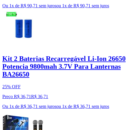
Ou 1x de R$ 90,71 sem juros
ou
1
x de
R$ 90,71
sem juros
Kit 2 Baterias Recarregável Li-Ion 26650
Potencia 9800mah 3.7V Para Lanternas
BA26650
25% OFF
Preço R$ 36,71
R$
36
,
71
Ou 1x de R$ 36,71 sem juros
ou
1
x de
R$ 36,71
sem juros