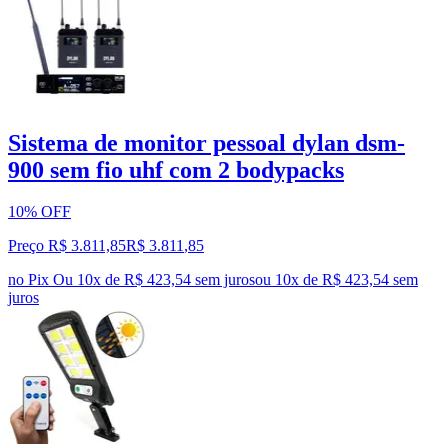
Sistema de monitor pessoal dylan dsm-
900 sem fio uhf com 2 bodypacks
10% OFF
Preço R$ 3.811,85
R$
3.811
,
85
no Pix
Ou 10x de R$ 423,54 sem juros
ou
10
x de
R$ 423,54
sem
juros