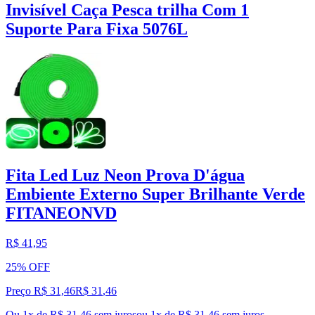
Invisível Caça Pesca trilha Com 1
Suporte Para Fixa 5076L
Fita Led Luz Neon Prova D'água
Embiente Externo Super Brilhante Verde
FITANEONVD
R$ 41,95
25% OFF
Preço R$ 31,46
R$
31
,
46
Ou 1x de R$ 31,46 sem juros
ou
1
x de
R$ 31,46
sem juros