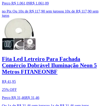
Preço R$ 1.061,09
R$
1.061
,
09
no Pix
Ou 10x de R$ 117,90 sem juros
ou
10
x de
R$ 117,90
sem
juros
Fita Led Letreiro Para Fachada
Comércio Dobrável Iluminação Neon 5
Metros FITANEONBF
R$ 41,95
25% OFF
Preço R$ 31,46
R$
31
,
46
Ou 1x de R$ 31,46 sem juros
ou
1
x de
R$ 31,46
sem juros