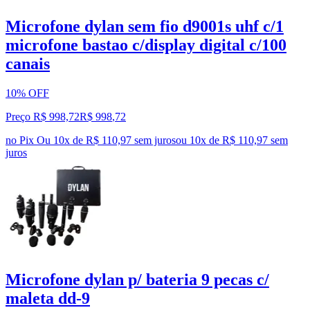
Microfone dylan sem fio d9001s uhf c/1
microfone bastao c/display digital c/100
canais
10% OFF
Preço R$ 998,72
R$
998
,
72
no Pix
Ou 10x de R$ 110,97 sem juros
ou
10
x de
R$ 110,97
sem
juros
Microfone dylan p/ bateria 9 pecas c/
maleta dd-9