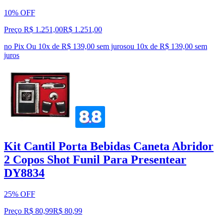
10% OFF
Preço R$ 1.251,00
R$
1.251
,
00
no Pix
Ou 10x de R$ 139,00 sem juros
ou
10
x de
R$ 139,00
sem
juros
Kit Cantil Porta Bebidas Caneta Abridor
2 Copos Shot Funil Para Presentear
DY8834
25% OFF
Preço R$ 80,99
R$
80
,
99