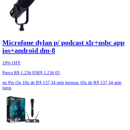
Microfone dylan p/ podcast xlr+usbc app
ios+android dm-8
10% OFF
Preço R$ 1.236,05
R$
1.236
,
05
no Pix
Ou 10x de R$ 137,34 sem juros
ou
10
x de
R$ 137,34
sem
juros