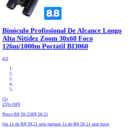
Binóculo Profissional De Alcance Longo
Alta Nitidez Zoom 30x60 Foco
126m/1000m Portátil BI3060
4.0
(5)
25% OFF
Preço R$ 59,21
R$
59
,
21
Ou 1x de R$ 59,21 sem juros
ou
1
x de
R$ 59,21
sem juros