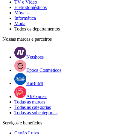
TV e Vídeo
Eletrodomésticos
Móveis
Informática
Moda
Todos os departamentos
Nossas marcas e parceiros
Netshoes
Epoca Cosméticos
KaBuM!
AliExpress
Todas as marcas
Todas as categorias
Todas as subcategorias
Serviços e benefícios
Cartão Luiza