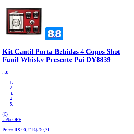
Kit Cantil Porta Bebidas 4 Copos Shot
Funil Whisky Presente Pai DY8839
3.0
(6)
25% OFF
Preço R$ 90,71
R$
90
,
71