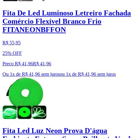
Fita De Led Luminoso Letreiro Fachada
Comércio Flexível Branco Frio
FITANEONBFFON
R$ 55,95
25% OFF
Preço R$ 41,96
R$
41
,
96
Ou 1x de R$ 41,96 sem juros
ou
1
x de
R$ 41,96
sem juros
Fita Led Luz Neon Prova D'água