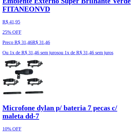
Embiente Externo Super Brilhante Verde
FITANEONVD
R$ 41,95
25% OFF
Preço R$ 31,46
R$
31
,
46
Ou 1x de R$ 31,46 sem juros
ou
1
x de
R$ 31,46
sem juros
Microfone dylan p/ bateria 7 pecas c/
maleta dd-7
10% OFF