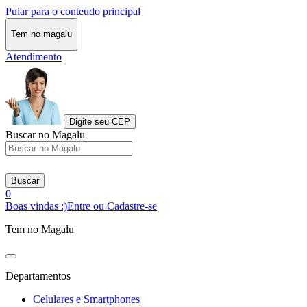
Pular para o conteudo principal
Tem no magalu
Atendimento
Digite seu CEP
Buscar no Magalu
Buscar
0
Boas vindas :)
Entre ou Cadastre-se
Tem no Magalu
Departamentos
Celulares e Smartphones