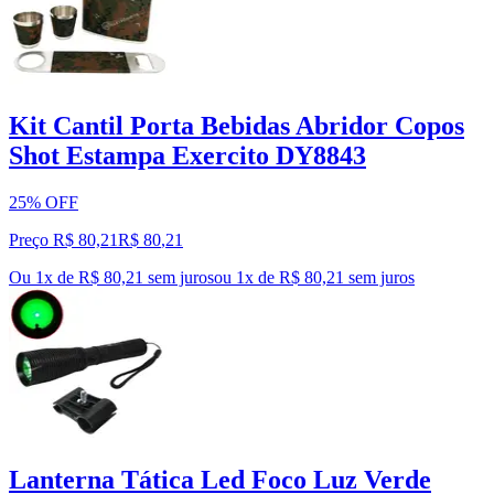
Kit Cantil Porta Bebidas Abridor Copos
Shot Estampa Exercito DY8843
25% OFF
Preço R$ 80,21
R$
80
,
21
Ou 1x de R$ 80,21 sem juros
ou
1
x de
R$ 80,21
sem juros
Lanterna Tática Led Foco Luz Verde