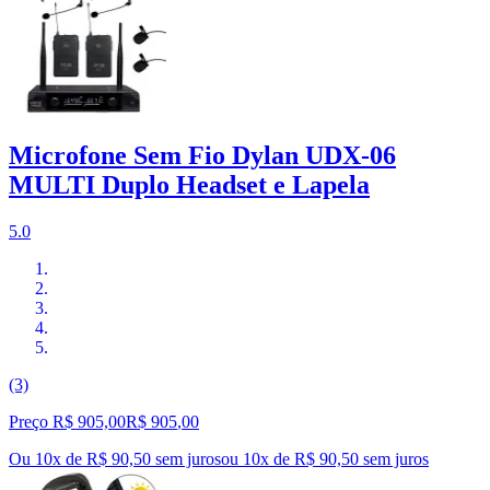
Microfone Sem Fio Dylan UDX-06
MULTI Duplo Headset e Lapela
5.0
(3)
Preço R$ 905,00
R$
905
,
00
Ou 10x de R$ 90,50 sem juros
ou
10
x de
R$ 90,50
sem juros