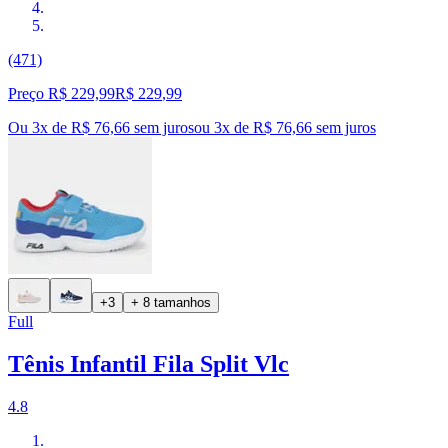
(471)
Preço R$ 229,99
R$
229
,
99
Ou 3x de R$ 76,66 sem juros
ou
3
x de
R$ 76,66
sem juros
+3
+ 8 tamanhos
Full
Tênis Infantil Fila Split Vlc
4.8