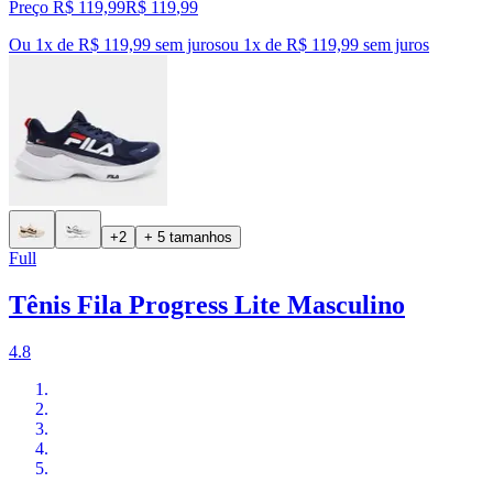
Preço R$ 119,99
R$
119
,
99
Ou 1x de R$ 119,99 sem juros
ou
1
x de
R$ 119,99
sem juros
+2
+ 5 tamanhos
Full
Tênis Fila Progress Lite Masculino
4.8