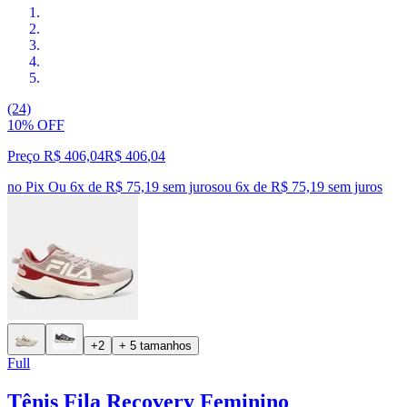
(24)
10% OFF
Preço R$ 406,04
R$
406
,
04
no Pix
Ou 6x de R$ 75,19 sem juros
ou
6
x de
R$ 75,19
sem juros
+2
+ 5 tamanhos
Full
Tênis Fila Recovery Feminino