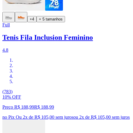
+4
+ 5 tamanhos
Full
Tenis Fila Inclusion Feminino
4.8
(783)
10% OFF
Preço R$ 188,99
R$
188
,
99
no Pix
Ou 2x de R$ 105,00 sem juros
ou
2
x de
R$ 105,00
sem juros