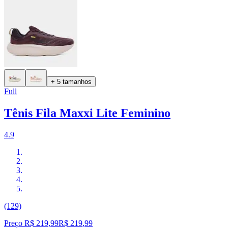
+ 5 tamanhos
Full
Tênis Fila Maxxi Lite Feminino
4.9
(129)
Preço R$ 219,99
R$
219
,
99