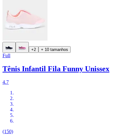
+2
+ 10 tamanhos
Full
Tênis Infantil Fila Funny Unissex
4.7
(150)