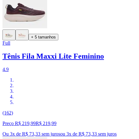
+ 5 tamanhos
Full
Tênis Fila Maxxi Lite Feminino
4.9
(162)
Preço R$ 219,99
R$
219
,
99
Ou 3x de R$ 73,33 sem juros
ou
3
x de
R$ 73,33
sem juros