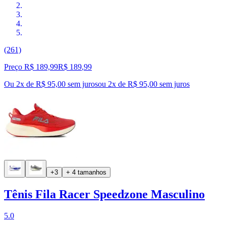
(261)
Preço R$ 189,99
R$
189
,
99
Ou 2x de R$ 95,00 sem juros
ou
2
x de
R$ 95,00
sem juros
+3
+ 4 tamanhos
Tênis Fila Racer Speedzone Masculino
5.0