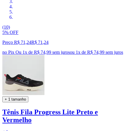
(10)
5% OFF
Preço R$ 71,24
R$
71
,
24
no Pix
Ou 1x de R$ 74,99 sem juros
ou
1
x de
R$ 74,99
sem juros
+ 1 tamanho
Tênis Fila Progress Lite Preto e
Vermelho