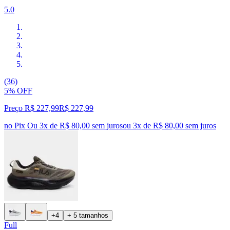
5.0
(36)
5% OFF
Preço R$ 227,99
R$
227
,
99
no Pix
Ou 3x de R$ 80,00 sem juros
ou
3
x de
R$ 80,00
sem juros
+4
+ 5 tamanhos
Full