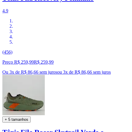
4.9
(456)
Preço R$ 259,99
R$
259
,
99
Ou 3x de R$ 86,66 sem juros
ou
3
x de
R$ 86,66
sem juros
+ 5 tamanhos