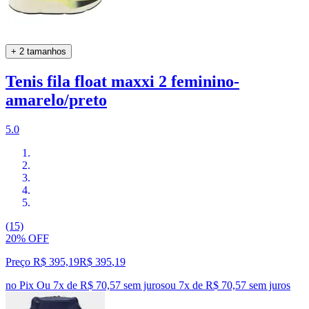
+ 2 tamanhos
Tenis fila float maxxi 2 feminino-
amarelo/preto
5.0
(15)
20% OFF
Preço R$ 395,19
R$
395
,
19
no Pix
Ou 7x de R$ 70,57 sem juros
ou
7
x de
R$ 70,57
sem juros