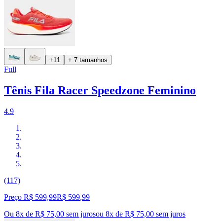
+11
+ 7 tamanhos
Full
Tênis Fila Racer Speedzone Feminino
4.9
(117)
Preço R$ 599,99
R$
599
,
99
Ou 8x de R$ 75,00 sem juros
ou
8
x de
R$ 75,00
sem juros