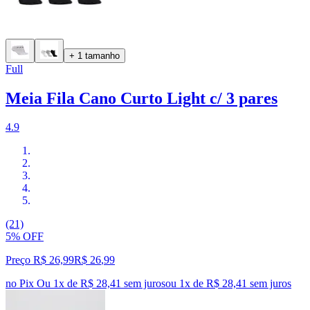
+ 1 tamanho
Full
Meia Fila Cano Curto Light c/ 3 pares
4.9
(21)
5% OFF
Preço R$ 26,99
R$
26
,
99
no Pix
Ou 1x de R$ 28,41 sem juros
ou
1
x de
R$ 28,41
sem juros