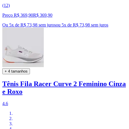
(12)
Preço R$ 369,90
R$
369
,
90
Ou 5x de R$ 73,98 sem juros
ou
5
x de
R$ 73,98
sem juros
+ 4 tamanhos
Tênis Fila Racer Curve 2 Feminino Cinza
e Roxo
4.6