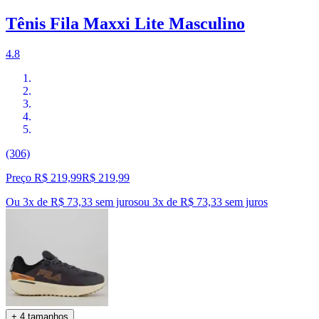
Tênis Fila Maxxi Lite Masculino
4.8
(306)
Preço R$ 219,99
R$
219
,
99
Ou 3x de R$ 73,33 sem juros
ou
3
x de
R$ 73,33
sem juros
+ 4 tamanhos