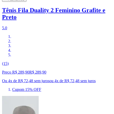
Tênis Fila Duality 2 Feminino Grafite e
Preto
5.0
(15)
Preço R$ 289,90
R$
289
,
90
Ou 4x de R$ 72,48 sem juros
ou
4
x de
R$ 72,48
sem juros
Cupom 15% OFF