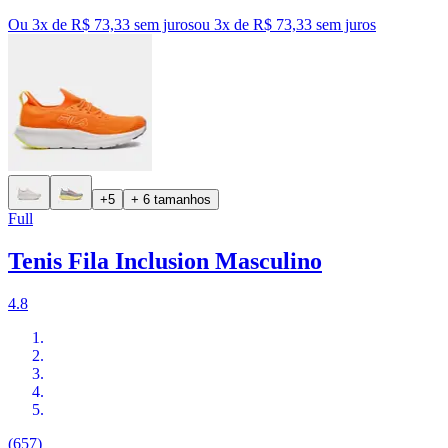
Ou 3x de R$ 73,33 sem juros
ou
3
x de
R$ 73,33
sem juros
+5
+ 6 tamanhos
Full
Tenis Fila Inclusion Masculino
4.8
(657)