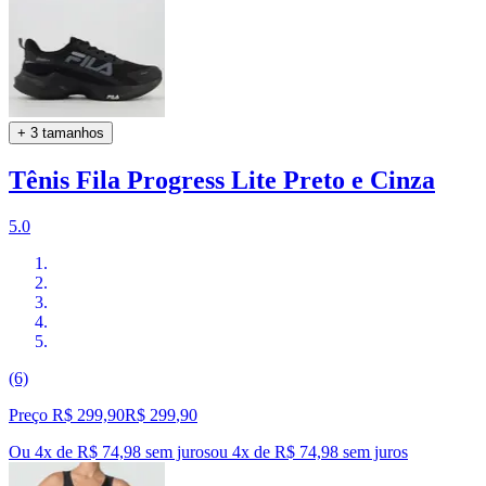
+ 3 tamanhos
Tênis Fila Progress Lite Preto e Cinza
5.0
(6)
Preço R$ 299,90
R$
299
,
90
Ou 4x de R$ 74,98 sem juros
ou
4
x de
R$ 74,98
sem juros