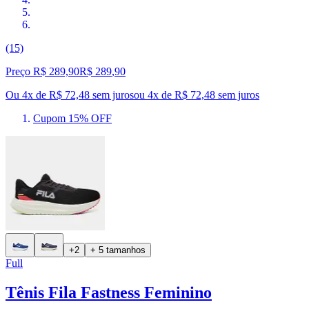
(15)
Preço R$ 289,90
R$
289
,
90
Ou 4x de R$ 72,48 sem juros
ou
4
x de
R$ 72,48
sem juros
Cupom 15% OFF
+2
+ 5 tamanhos
Full
Tênis Fila Fastness Feminino