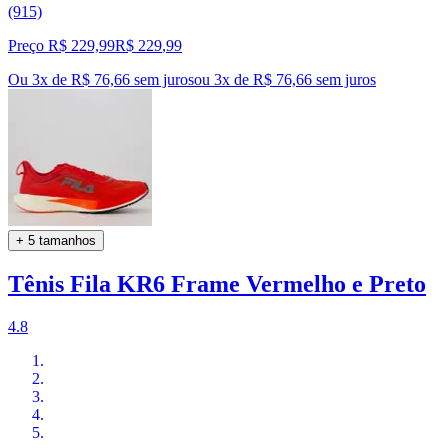
(915)
Preço R$ 229,99
R$
229
,
99
Ou 3x de R$ 76,66 sem juros
ou
3
x de
R$ 76,66
sem juros
+ 5 tamanhos
Tênis Fila KR6 Frame Vermelho e Preto
4.8