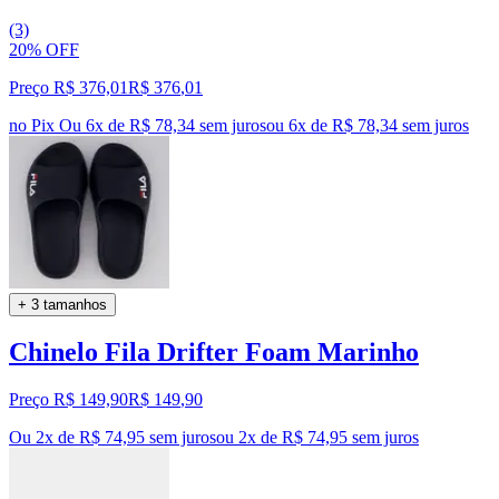
(3)
20% OFF
Preço R$ 376,01
R$
376
,
01
no Pix
Ou 6x de R$ 78,34 sem juros
ou
6
x de
R$ 78,34
sem juros
+ 3 tamanhos
Chinelo Fila Drifter Foam Marinho
Preço R$ 149,90
R$
149
,
90
Ou 2x de R$ 74,95 sem juros
ou
2
x de
R$ 74,95
sem juros