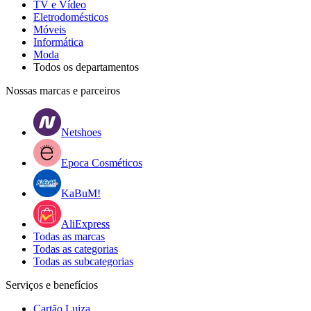
TV e Vídeo
Eletrodomésticos
Móveis
Informática
Moda
Todos os departamentos
Nossas marcas e parceiros
Netshoes
Epoca Cosméticos
KaBuM!
AliExpress
Todas as marcas
Todas as categorias
Todas as subcategorias
Serviços e benefícios
Cartão Luiza