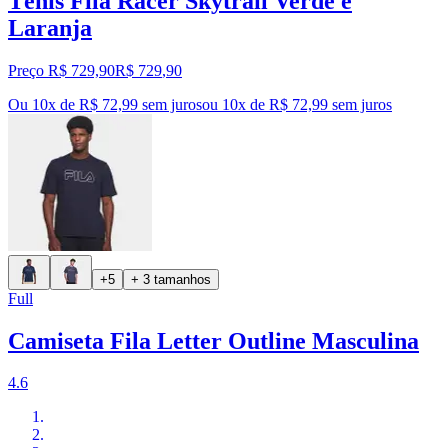
Tênis Fila Racer Skytrail Verde e
Laranja
Preço R$ 729,90
R$
729
,
90
Ou 10x de R$ 72,99 sem juros
ou
10
x de
R$ 72,99
sem juros
+5
+ 3 tamanhos
Full
Camiseta Fila Letter Outline Masculina
4.6