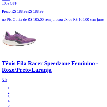
10% OFF
Preço R$ 188,99
R$
188
,
99
no Pix
Ou 2x de R$ 105,00 sem juros
ou
2
x de
R$ 105,00
sem juros
Tênis Fila Racer Speedzone Feminino -
Roxo/Preto/Laranja
5.0