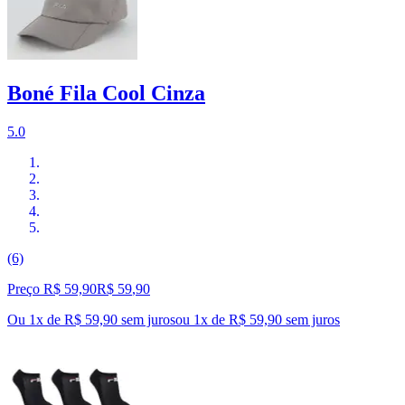
Boné Fila Cool Cinza
5.0
(6)
Preço R$ 59,90
R$
59
,
90
Ou 1x de R$ 59,90 sem juros
ou
1
x de
R$ 59,90
sem juros