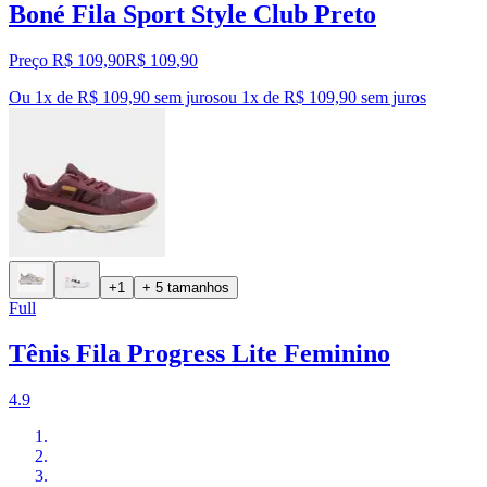
Boné Fila Sport Style Club Preto
Preço R$ 109,90
R$
109
,
90
Ou 1x de R$ 109,90 sem juros
ou
1
x de
R$ 109,90
sem juros
+1
+ 5 tamanhos
Full
Tênis Fila Progress Lite Feminino
4.9