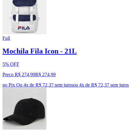
Full
Mochila Fila Icon - 21L
5% OFF
Preço R$ 274,99
R$
274
,
99
no Pix
Ou 4x de R$ 72,37 sem juros
ou
4
x de
R$ 72,37
sem juros