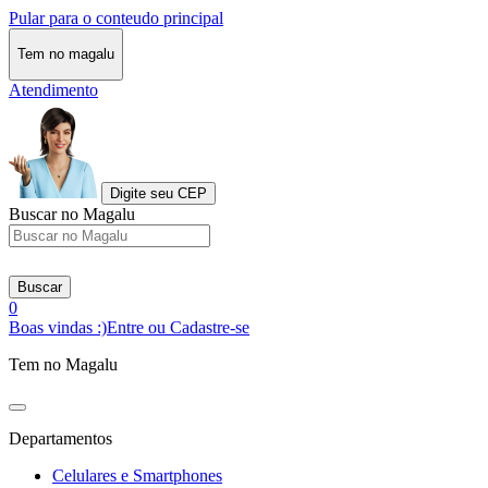
Pular para o conteudo principal
Tem no magalu
Atendimento
Digite seu CEP
Buscar no Magalu
Buscar
0
Boas vindas :)
Entre ou Cadastre-se
Tem no Magalu
Departamentos
Celulares e Smartphones