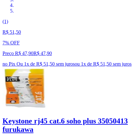
(1)
R$ 51,50
7% OFF
Preço R$ 47,90
R$
47
,
90
no Pix
Ou 1x de R$ 51,50 sem juros
ou
1
x de
R$ 51,50
sem juros
Keystone rj45 cat.6 soho plus 35050413
furukawa