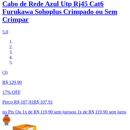
Cabo de Rede Azul Utp Rj45 Cat6
Furukawa Sohoplus Crimpado ou Sem
Crimpar
5.0
(3)
R$ 129,90
17% OFF
Preço R$ 107,91
R$
107
,
91
no Pix
Ou 1x de R$ 119,90 sem juros
ou
1
x de
R$ 119,90
sem juros