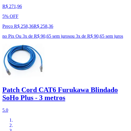
R$ 271,96
5% OFF
Preço R$ 258,36
R$
258
,
36
no Pix
Ou 3x de R$ 90,65 sem juros
ou
3
x de
R$ 90,65
sem juros
Patch Cord CAT6 Furukawa Blindado
SoHo Plus - 3 metros
5.0