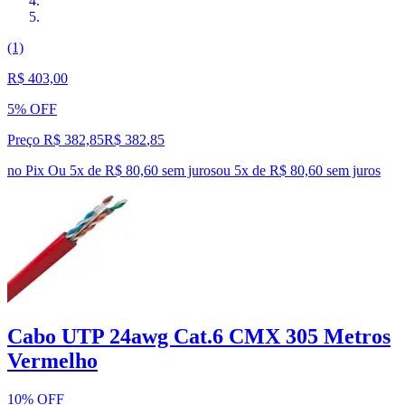
(1)
R$ 403,00
5% OFF
Preço R$ 382,85
R$
382
,
85
no Pix
Ou 5x de R$ 80,60 sem juros
ou
5
x de
R$ 80,60
sem juros
Cabo UTP 24awg Cat.6 CMX 305 Metros
Vermelho
10% OFF