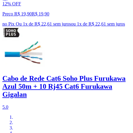
12% OFF
Preço R$ 19,90
R$
19
,
90
no Pix
Ou 1x de R$ 22,61 sem juros
ou
1
x de
R$ 22,61
sem juros
Cabo de Rede Cat6 Soho Plus Furukawa
Azul 50m + 10 Rj45 Cat6 Furukawa
Gigalan
5.0