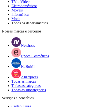
TV e Vídeo
Eletrodomésticos
Móveis
Informática
Moda
Todos os departamentos
Nossas marcas e parceiros
Netshoes
Epoca Cosméticos
KaBuM!
AliExpress
Todas as marcas
Todas as categorias
Todas as subcategorias
Serviços e benefícios
Cartão Luiza