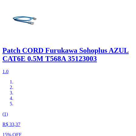
Patch CORD Furukawa Sohoplus AZUL
CAT6E 0.5M T568A 35123003
1.0
(1)
R$ 33,37
15% OFF