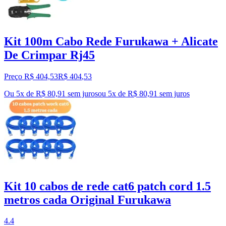
Kit 100m Cabo Rede Furukawa + Alicate
De Crimpar Rj45
Preço R$ 404,53
R$
404
,
53
Ou 5x de R$ 80,91 sem juros
ou
5
x de
R$ 80,91
sem juros
Kit 10 cabos de rede cat6 patch cord 1.5
metros cada Original Furukawa
4.4