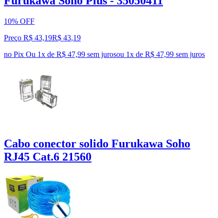
Furukawa Soho Plus - 35050411
10% OFF
Preço R$ 43,19
R$
43
,
19
no Pix
Ou 1x de R$ 47,99 sem juros
ou
1
x de
R$ 47,99
sem juros
Cabo conector solido Furukawa Soho
RJ45 Cat.6 21560