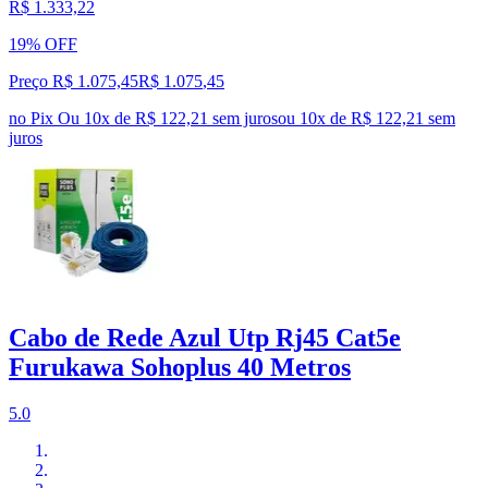
R$ 1.333,22
19% OFF
Preço R$ 1.075,45
R$
1.075
,
45
no Pix
Ou 10x de R$ 122,21 sem juros
ou
10
x de
R$ 122,21
sem
juros
Cabo de Rede Azul Utp Rj45 Cat5e
Furukawa Sohoplus 40 Metros
5.0