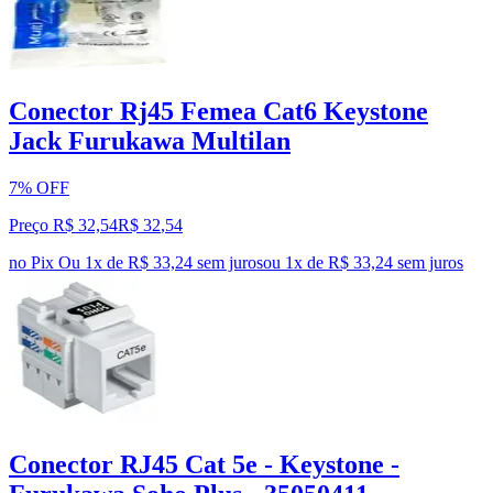
Conector Rj45 Femea Cat6 Keystone
Jack Furukawa Multilan
7% OFF
Preço R$ 32,54
R$
32
,
54
no Pix
Ou 1x de R$ 33,24 sem juros
ou
1
x de
R$ 33,24
sem juros
Conector RJ45 Cat 5e - Keystone -