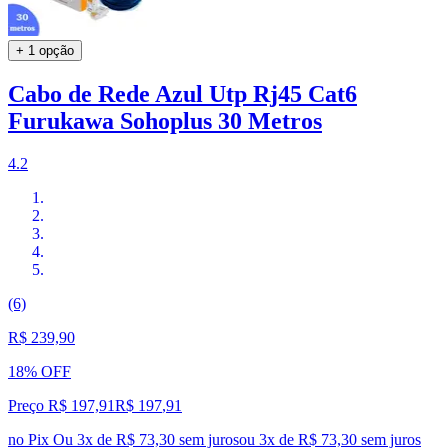
+ 1 opção
Cabo de Rede Azul Utp Rj45 Cat6
Furukawa Sohoplus 30 Metros
4.2
(6)
R$ 239,90
18% OFF
Preço R$ 197,91
R$
197
,
91
no Pix
Ou 3x de R$ 73,30 sem juros
ou
3
x de
R$ 73,30
sem juros