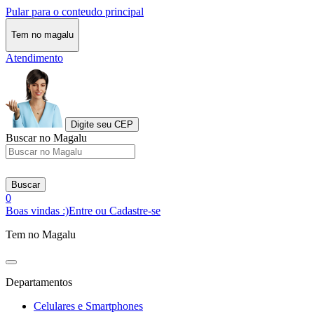
Pular para o conteudo principal
Tem no magalu
Atendimento
Digite seu CEP
Buscar no Magalu
Buscar
0
Boas vindas :)
Entre ou Cadastre-se
Tem no Magalu
Departamentos
Celulares e Smartphones