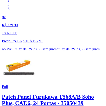
(6)
R$ 239,90
18% OFF
Preço R$ 197,91
R$
197
,
91
no Pix
Ou 3x de R$ 73,30 sem juros
ou
3
x de
R$ 73,30
sem juros
Full
Patch Panel Furukawa T568A/B Soho
Plus, CAT.6, 24 Portas - 35050439