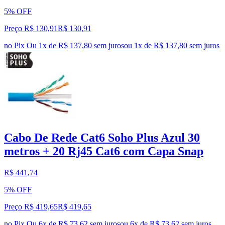
5% OFF
Preço R$ 130,91
R$
130
,
91
no Pix
Ou 1x de R$ 137,80 sem juros
ou
1
x de
R$ 137,80
sem juros
Cabo De Rede Cat6 Soho Plus Azul 30
metros + 20 Rj45 Cat6 com Capa Snap
R$ 441,74
5% OFF
Preço R$ 419,65
R$
419
,
65
no Pix
Ou 6x de R$ 73,62 sem juros
ou
6
x de
R$ 73,62
sem juros