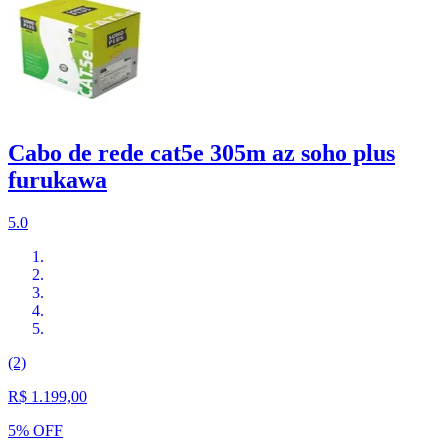
Cabo de rede cat5e 305m az soho plus
furukawa
5.0
(2)
R$ 1.199,00
5% OFF