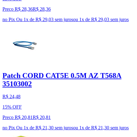
Preço R$ 28,36
R$
28
,
36
no Pix
Ou 1x de R$ 29,03 sem juros
ou
1
x de
R$ 29,03
sem juros
Patch CORD CAT5E 0.5M AZ T568A
35103002
R$ 24,48
15% OFF
Preço R$ 20,81
R$
20
,
81
no Pix
Ou 1x de R$ 21,30 sem juros
ou
1
x de
R$ 21,30
sem juros