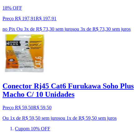
18% OFF
Preço R$ 197,91
R$
197
,
91
no Pix
Ou 3x de R$ 73,30 sem juros
ou
3
x de
R$ 73,30
sem juros
Conector Rj45 Cat6 Furukawa Soho Plus
Macho C/ 10 Unidades
Preço R$ 59,50
R$
59
,
50
Ou 1x de R$ 59,50 sem juros
ou
1
x de
R$ 59,50
sem juros
Cupom 10% OFF