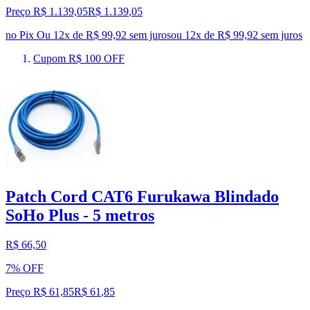
Preço R$ 1.139,05
R$
1.139
,
05
no Pix
Ou 12x de R$ 99,92 sem juros
ou
12
x de
R$ 99,92
sem juros
Cupom R$ 100 OFF
Patch Cord CAT6 Furukawa Blindado
SoHo Plus - 5 metros
R$ 66,50
7% OFF
Preço R$ 61,85
R$
61
,
85