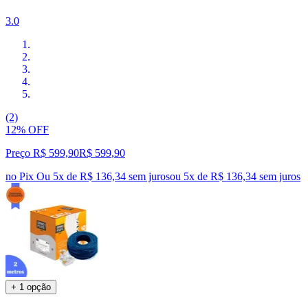
3.0
(2)
12% OFF
Preço R$ 599,90
R$
599
,
90
no Pix
Ou 5x de R$ 136,34 sem juros
ou
5
x de
R$ 136,34
sem juros
+ 1 opção