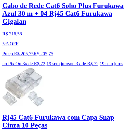
Cabo de Rede Cat6 Soho Plus Furukawa
Azul 30 m + 04 Rj45 Cat6 Furukawa
Gigalan
R$ 216,58
5% OFF
Preço R$ 205,75
R$
205
,
75
no Pix
Ou 3x de R$ 72,19 sem juros
ou
3
x de
R$ 72,19
sem juros
Rj45 Cat6 Furukawa com Capa Snap
Cinza 10 Peças