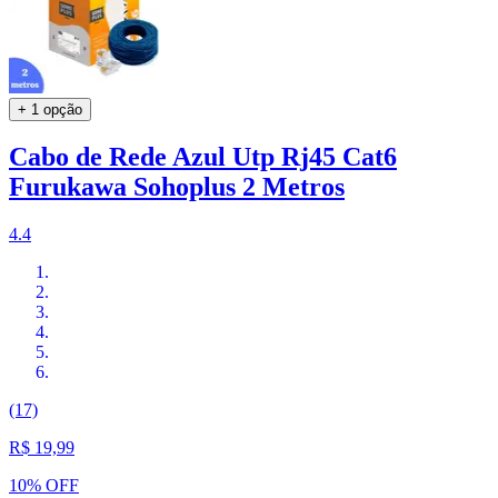
+ 1 opção
Cabo de Rede Azul Utp Rj45 Cat6
Furukawa Sohoplus 2 Metros
4.4
(17)
R$ 19,99
10% OFF