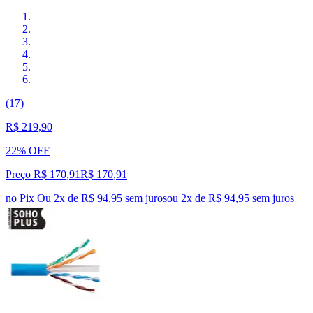
(17)
R$ 219,90
22% OFF
Preço R$ 170,91
R$
170
,
91
no Pix
Ou 2x de R$ 94,95 sem juros
ou
2
x de
R$ 94,95
sem juros