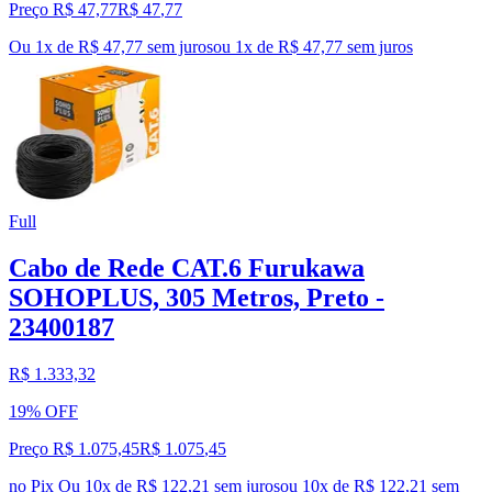
Preço R$ 47,77
R$
47
,
77
Ou 1x de R$ 47,77 sem juros
ou
1
x de
R$ 47,77
sem juros
Full
Cabo de Rede CAT.6 Furukawa
SOHOPLUS, 305 Metros, Preto -
23400187
R$ 1.333,32
19% OFF
Preço R$ 1.075,45
R$
1.075
,
45
no Pix
Ou 10x de R$ 122,21 sem juros
ou
10
x de
R$ 122,21
sem