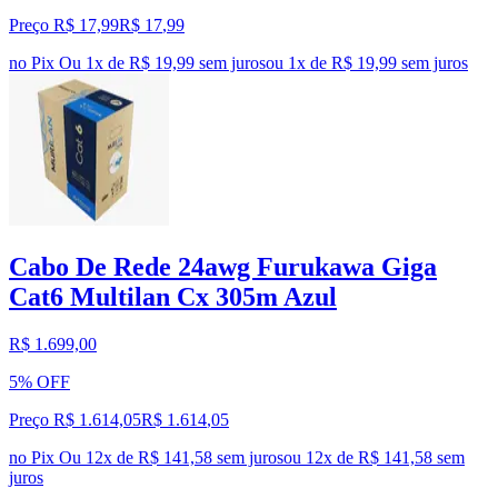
Preço R$ 17,99
R$
17
,
99
no Pix
Ou 1x de R$ 19,99 sem juros
ou
1
x de
R$ 19,99
sem juros
Cabo De Rede 24awg Furukawa Giga
Cat6 Multilan Cx 305m Azul
R$ 1.699,00
5% OFF
Preço R$ 1.614,05
R$
1.614
,
05
no Pix
Ou 12x de R$ 141,58 sem juros
ou
12
x de
R$ 141,58
sem
juros