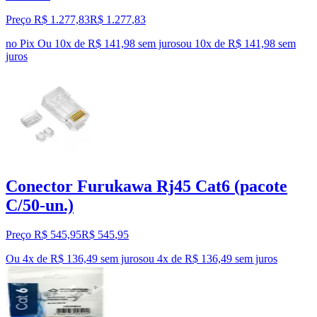
Preço R$ 1.277,83
R$
1.277
,
83
no Pix
Ou 10x de R$ 141,98 sem juros
ou
10
x de
R$ 141,98
sem
juros
Conector Furukawa Rj45 Cat6 (pacote
C/50-un.)
Preço R$ 545,95
R$
545
,
95
Ou 4x de R$ 136,49 sem juros
ou
4
x de
R$ 136,49
sem juros