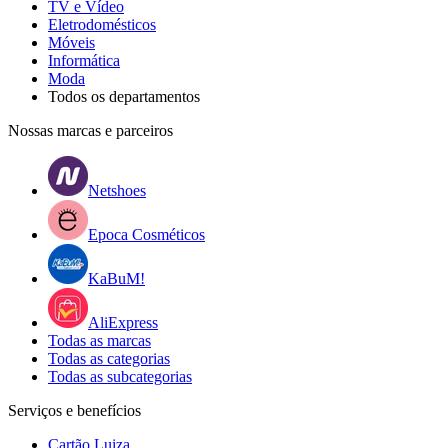
TV e Vídeo
Eletrodomésticos
Móveis
Informática
Moda
Todos os departamentos
Nossas marcas e parceiros
Netshoes
Epoca Cosméticos
KaBuM!
AliExpress
Todas as marcas
Todas as categorias
Todas as subcategorias
Serviços e benefícios
Cartão Luiza