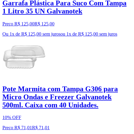
Garrafa Plástica Para Suco Com Tampa
1 Litro 35 UN Galvanotek
Preço R$ 125,00
R$
125
,
00
Ou 1x de R$ 125,00 sem juros
ou
1
x de
R$ 125,00
sem juros
Pote Marmita com Tampa G306 para
Micro Ondas e Freezer Galvanotek
500ml. Caixa com 40 Unidades.
10% OFF
Preço R$ 71,01
R$
71
,
01