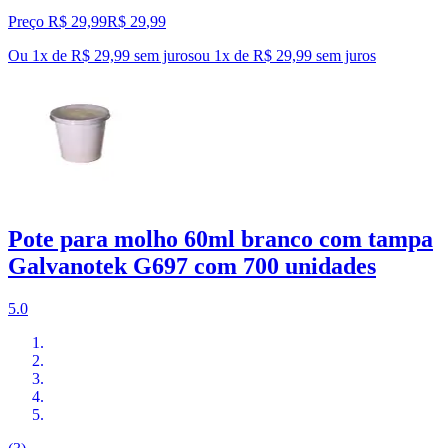
Preço R$ 29,99
R$
29
,
99
Ou 1x de R$ 29,99 sem juros
ou
1
x de
R$ 29,99
sem juros
Pote para molho 60ml branco com tampa
Galvanotek G697 com 700 unidades
5.0