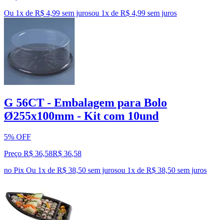
Ou 1x de R$ 4,99 sem juros
ou
1
x de
R$ 4,99
sem juros
G 56CT - Embalagem para Bolo
Ø255x100mm - Kit com 10und
5% OFF
Preço R$ 36,58
R$
36
,
58
no Pix
Ou 1x de R$ 38,50 sem juros
ou
1
x de
R$ 38,50
sem juros