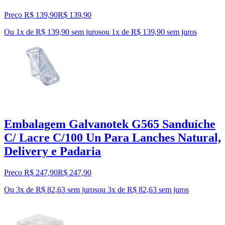
Preço R$ 139,90
R$
139
,
90
Ou 1x de R$ 139,90 sem juros
ou
1
x de
R$ 139,90
sem juros
Embalagem Galvanotek G565 Sanduíche
C/ Lacre C/100 Un Para Lanches Natural,
Delivery e Padaria
Preço R$ 247,90
R$
247
,
90
Ou 3x de R$ 82,63 sem juros
ou
3
x de
R$ 82,63
sem juros