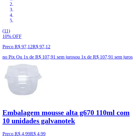
(11)
10% OFF
Preço R$ 97,12
R$
97
,
12
no Pix
Ou 1x de R$ 107,91 sem juros
ou
1
x de
R$ 107,91
sem juros
Embalagem mousse alta g670 110ml com
10 unidades galvanotek
Preço R$ 4,99
R$
4
,
99