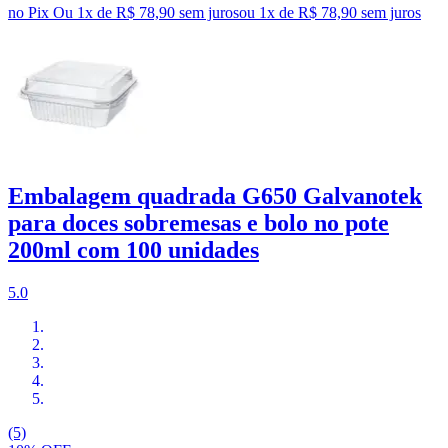
no Pix
Ou 1x de R$ 78,90 sem juros
ou
1
x de
R$ 78,90
sem juros
Embalagem quadrada G650 Galvanotek
para doces sobremesas e bolo no pote
200ml com 100 unidades
5.0
(5)