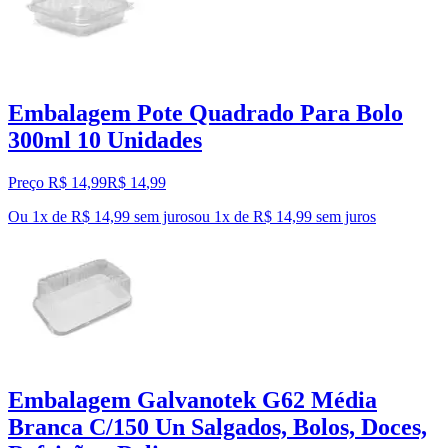
Embalagem Pote Quadrado Para Bolo
300ml 10 Unidades
Preço R$ 14,99
R$
14
,
99
Ou 1x de R$ 14,99 sem juros
ou
1
x de
R$ 14,99
sem juros
Embalagem Galvanotek G62 Média
Branca C/150 Un Salgados, Bolos, Doces,