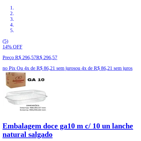
(5)
14% OFF
Preço R$ 296,57
R$
296
,
57
no Pix
Ou 4x de R$ 86,21 sem juros
ou
4
x de
R$ 86,21
sem juros
Embalagem doce ga10 m c/ 10 un lanche
natural salgado