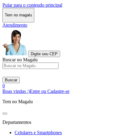
Pular para o conteudo principal
Tem no magalu
Atendimento
Digite seu CEP
Buscar no Magalu
Buscar
0
Boas vindas :)
Entre ou Cadastre-se
Tem no Magalu
Departamentos
Celulares e Smartphones