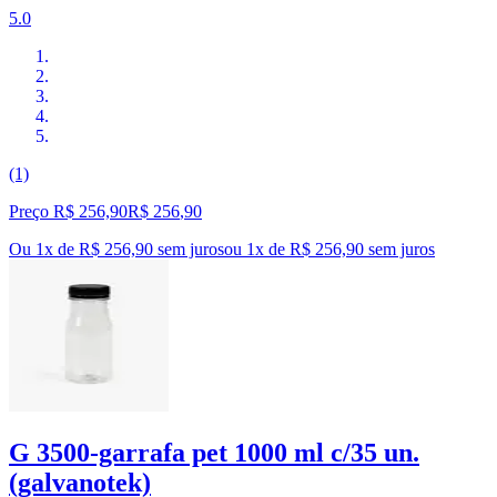
5.0
(1)
Preço R$ 256,90
R$
256
,
90
Ou 1x de R$ 256,90 sem juros
ou
1
x de
R$ 256,90
sem juros
G 3500-garrafa pet 1000 ml c/35 un.
(galvanotek)