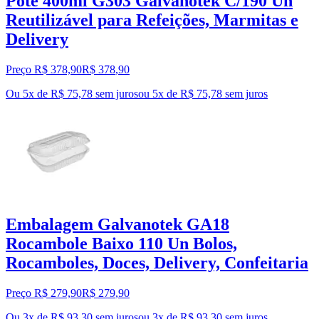
Pote 400ml G303 Galvanotek C/190 Un
Reutilizável para Refeições, Marmitas e
Delivery
Preço R$ 378,90
R$
378
,
90
Ou 5x de R$ 75,78 sem juros
ou
5
x de
R$ 75,78
sem juros
Embalagem Galvanotek GA18
Rocambole Baixo 110 Un Bolos,
Rocamboles, Doces, Delivery, Confeitaria
Preço R$ 279,90
R$
279
,
90
Ou 3x de R$ 93,30 sem juros
ou
3
x de
R$ 93,30
sem juros