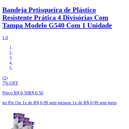
Bandeja Petisqueira de Plástico
Resistente Prática 4 Divisórias Com
Tampa Modelo G540 Com 1 Unidade
1.0
(2)
7% OFF
Preço R$ 6,50
R$
6
,
50
no Pix
Ou 1x de R$ 6,99 sem juros
ou
1
x de
R$ 6,99
sem juros