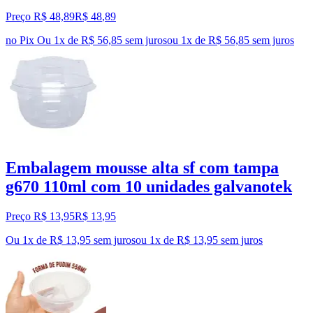
Preço R$ 48,89
R$
48
,
89
no Pix
Ou 1x de R$ 56,85 sem juros
ou
1
x de
R$ 56,85
sem juros
Embalagem mousse alta sf com tampa
g670 110ml com 10 unidades galvanotek
Preço R$ 13,95
R$
13
,
95
Ou 1x de R$ 13,95 sem juros
ou
1
x de
R$ 13,95
sem juros