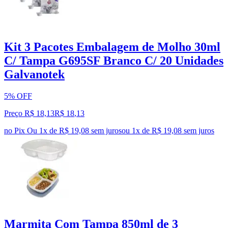
Kit 3 Pacotes Embalagem de Molho 30ml
C/ Tampa G695SF Branco C/ 20 Unidades
Galvanotek
5% OFF
Preço R$ 18,13
R$
18
,
13
no Pix
Ou 1x de R$ 19,08 sem juros
ou
1
x de
R$ 19,08
sem juros
Marmita Com Tampa 850ml de 3