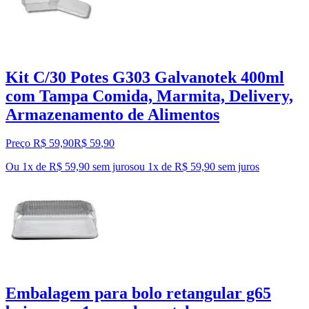
Kit C/30 Potes G303 Galvanotek 400ml
com Tampa Comida, Marmita, Delivery,
Armazenamento de Alimentos
Preço R$ 59,90
R$
59
,
90
Ou 1x de R$ 59,90 sem juros
ou
1
x de
R$ 59,90
sem juros
Embalagem para bolo retangular g65