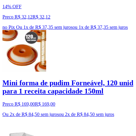
14% OFF
Preço R$ 32,12
R$
32
,
12
no Pix
Ou 1x de R$ 37,35 sem juros
ou
1
x de
R$ 37,35
sem juros
Mini forma de pudim Forneável, 120 unid
para 1 receita capacidade 150ml
Preço R$ 169,00
R$
169
,
00
Ou 2x de R$ 84,50 sem juros
ou
2
x de
R$ 84,50
sem juros