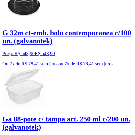
G 32m ct-emb. bolo contemporanea c/100
un. (galvanotek)
Preço R$ 548,90
R$
548
,
90
Ou 7x de R$ 78,41 sem juros
ou
7
x de
R$ 78,41
sem juros
Ga 88-pote c/ tampa art. 250 ml c/200 un.
(galvanotek)