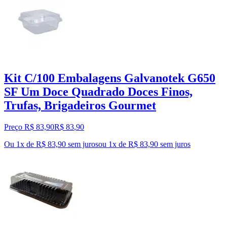
Kit C/100 Embalagens Galvanotek G650
SF Um Doce Quadrado Doces Finos,
Trufas, Brigadeiros Gourmet
Preço R$ 83,90
R$
83
,
90
Ou 1x de R$ 83,90 sem juros
ou
1
x de
R$ 83,90
sem juros