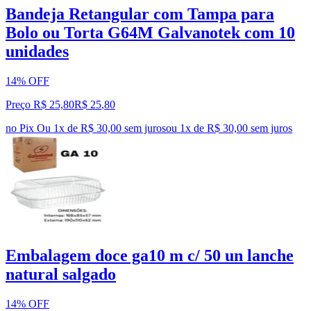
Bandeja Retangular com Tampa para
Bolo ou Torta G64M Galvanotek com 10
unidades
14% OFF
Preço R$ 25,80
R$
25
,
80
no Pix
Ou 1x de R$ 30,00 sem juros
ou
1
x de
R$ 30,00
sem juros
Embalagem doce ga10 m c/ 50 un lanche
natural salgado
14% OFF