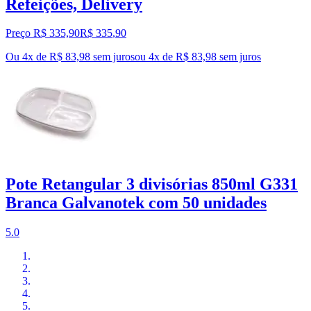
Refeições, Delivery
Preço R$ 335,90
R$
335
,
90
Ou 4x de R$ 83,98 sem juros
ou
4
x de
R$ 83,98
sem juros
Pote Retangular 3 divisórias 850ml G331
Branca Galvanotek com 50 unidades
5.0