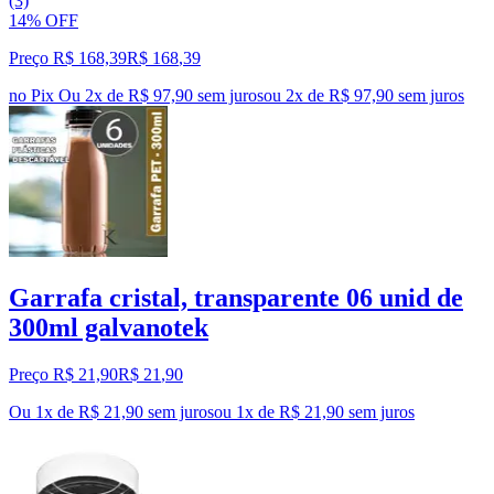
(3)
14% OFF
Preço R$ 168,39
R$
168
,
39
no Pix
Ou 2x de R$ 97,90 sem juros
ou
2
x de
R$ 97,90
sem juros
Garrafa cristal, transparente 06 unid de
300ml galvanotek
Preço R$ 21,90
R$
21
,
90
Ou 1x de R$ 21,90 sem juros
ou
1
x de
R$ 21,90
sem juros