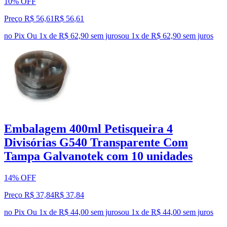
10% OFF
Preço R$ 56,61
R$
56
,
61
no Pix
Ou 1x de R$ 62,90 sem juros
ou
1
x de
R$ 62,90
sem juros
Embalagem 400ml Petisqueira 4
Divisórias G540 Transparente Com
Tampa Galvanotek com 10 unidades
14% OFF
Preço R$ 37,84
R$
37
,
84
no Pix
Ou 1x de R$ 44,00 sem juros
ou
1
x de
R$ 44,00
sem juros