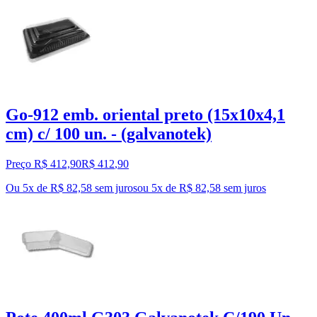
Go-912 emb. oriental preto (15x10x4,1
cm) c/ 100 un. - (galvanotek)
Preço R$ 412,90
R$
412
,
90
Ou 5x de R$ 82,58 sem juros
ou
5
x de
R$ 82,58
sem juros