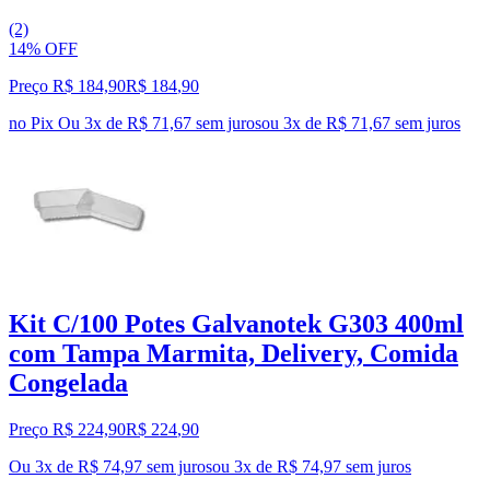
(2)
14% OFF
Preço R$ 184,90
R$
184
,
90
no Pix
Ou 3x de R$ 71,67 sem juros
ou
3
x de
R$ 71,67
sem juros
Kit C/100 Potes Galvanotek G303 400ml
com Tampa Marmita, Delivery, Comida
Congelada
Preço R$ 224,90
R$
224
,
90
Ou 3x de R$ 74,97 sem juros
ou
3
x de
R$ 74,97
sem juros