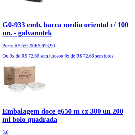
G0-933 emb. barca media oriental c/ 100
un. - galvanotek
Preço R$ 653,90
R$
653
,
90
Ou 9x de R$ 72,66 sem juros
ou
9
x de
R$ 72,66
sem juros
Embalagem doce g650 m cx 300 un 200
ml bolo quadrada
5.0