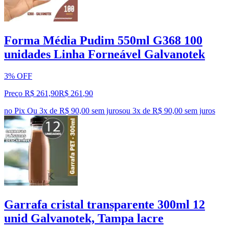
Forma Média Pudim 550ml G368 100
unidades Linha Forneável Galvanotek
3% OFF
Preço R$ 261,90
R$
261
,
90
no Pix
Ou 3x de R$ 90,00 sem juros
ou
3
x de
R$ 90,00
sem juros
Garrafa cristal transparente 300ml 12
unid Galvanotek, Tampa lacre