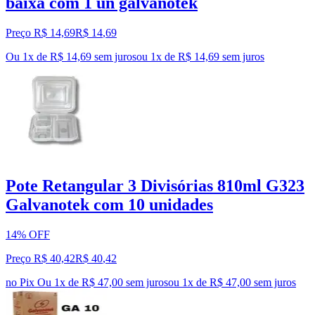
baixa com 1 un galvanotek
Preço R$ 14,69
R$
14
,
69
Ou 1x de R$ 14,69 sem juros
ou
1
x de
R$ 14,69
sem juros
Pote Retangular 3 Divisórias 810ml G323
Galvanotek com 10 unidades
14% OFF
Preço R$ 40,42
R$
40
,
42
no Pix
Ou 1x de R$ 47,00 sem juros
ou
1
x de
R$ 47,00
sem juros