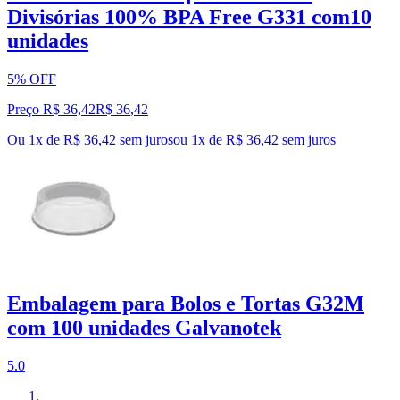
Divisórias 100% BPA Free G331 com10
unidades
5% OFF
Preço R$ 36,42
R$
36
,
42
Ou 1x de R$ 36,42 sem juros
ou
1
x de
R$ 36,42
sem juros
Embalagem para Bolos e Tortas G32M
com 100 unidades Galvanotek
5.0