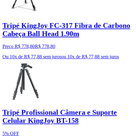
Tripé KingJoy FC-317 Fibra de Carbono
Cabeça Ball Head 1.90m
Preço R$ 778,80
R$
778
,
80
Ou 10x de R$ 77,88 sem juros
ou
10
x de
R$ 77,88
sem juros
Tripé Profissional Câmera e Suporte
Celular KingJoy BT-158
5% OFF