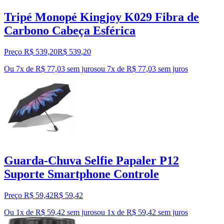
Tripé Monopé Kingjoy K029 Fibra de
Carbono Cabeça Esférica
Preço R$ 539,20
R$
539
,
20
Ou 7x de R$ 77,03 sem juros
ou
7
x de
R$ 77,03
sem juros
Guarda-Chuva Selfie Papaler P12
Suporte Smartphone Controle
Preço R$ 59,42
R$
59
,
42
Ou 1x de R$ 59,42 sem juros
ou
1
x de
R$ 59,42
sem juros