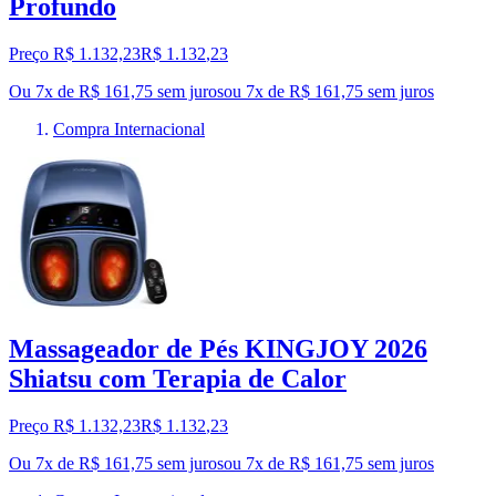
Profundo
Preço R$ 1.132,23
R$
1.132
,
23
Ou 7x de R$ 161,75 sem juros
ou
7
x de
R$ 161,75
sem juros
Compra Internacional
Massageador de Pés KINGJOY 2026
Shiatsu com Terapia de Calor
Preço R$ 1.132,23
R$
1.132
,
23
Ou 7x de R$ 161,75 sem juros
ou
7
x de
R$ 161,75
sem juros