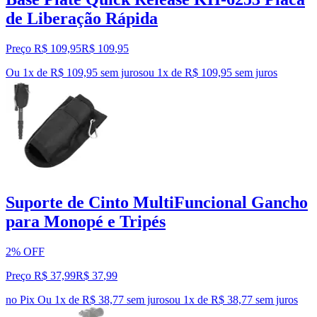
de Liberação Rápida
Preço R$ 109,95
R$
109
,
95
Ou 1x de R$ 109,95 sem juros
ou
1
x de
R$ 109,95
sem juros
Suporte de Cinto MultiFuncional Gancho
para Monopé e Tripés
2% OFF
Preço R$ 37,99
R$
37
,
99
no Pix
Ou 1x de R$ 38,77 sem juros
ou
1
x de
R$ 38,77
sem juros