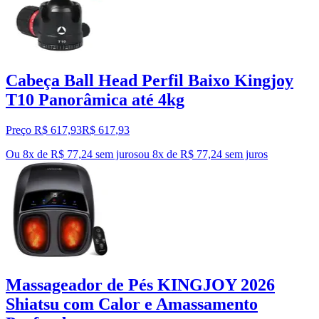
Cabeça Ball Head Perfil Baixo Kingjoy
T10 Panorâmica até 4kg
Preço R$ 617,93
R$
617
,
93
Ou 8x de R$ 77,24 sem juros
ou
8
x de
R$ 77,24
sem juros
Massageador de Pés KINGJOY 2026
Shiatsu com Calor e Amassamento