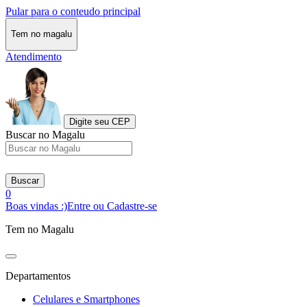
Pular para o conteudo principal
Tem no magalu
Atendimento
Digite seu CEP
Buscar no Magalu
Buscar
0
Boas vindas :)
Entre ou Cadastre-se
Tem no Magalu
Departamentos
Celulares e Smartphones