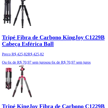
Tripé Fibra de Carbono KingJoy C1229B
Cabeça Esférica Ball
Preço R$ 425,82
R$
425
,
82
Ou 6x de R$ 70,97 sem juros
ou
6
x de
R$ 70,97
sem juros
Tripé KingJoy Fibra de Carbono C1229B