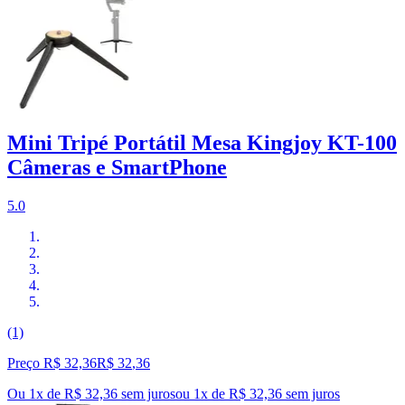
Mini Tripé Portátil Mesa Kingjoy KT-100
Câmeras e SmartPhone
5.0
(1)
Preço R$ 32,36
R$
32
,
36
Ou 1x de R$ 32,36 sem juros
ou
1
x de
R$ 32,36
sem juros