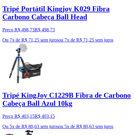
Tripé Portátil Kingjoy K029 Fibra
Carbono Cabeça Ball Head
Preço R$ 498,73
R$
498
,
73
Ou 7x de R$ 71,25 sem juros
ou
7
x de
R$ 71,25
sem juros
Tripé KingJoy C1229B Fibra de Carbono
Cabeça Ball Azul 10kg
Preço R$ 403,15
R$
403
,
15
Ou 5x de R$ 80,63 sem juros
ou
5
x de
R$ 80,63
sem juros