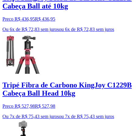
Cabeça Ball até 10kg
Preço R$ 436,95
R$
436
,
95
Ou 6x de R$ 72,83 sem juros
ou
6
x de
R$ 72,83
sem juros
Tripé Fibra de Carbono KingJoy C1229B
Cabeça Ball Head 10kg
Preço R$ 527,98
R$
527
,
98
Ou 7x de R$ 75,43 sem juros
ou
7
x de
R$ 75,43
sem juros