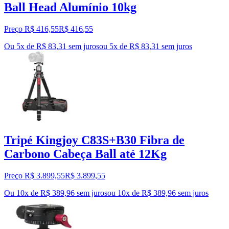
Ball Head Alumínio 10kg
Preço R$ 416,55
R$
416
,
55
Ou 5x de R$ 83,31 sem juros
ou
5
x de
R$ 83,31
sem juros
Tripé Kingjoy C83S+B30 Fibra de
Carbono Cabeça Ball até 12Kg
Preço R$ 3.899,55
R$
3.899
,
55
Ou 10x de R$ 389,96 sem juros
ou
10
x de
R$ 389,96
sem juros