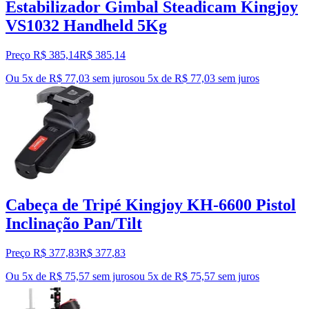
Estabilizador Gimbal Steadicam Kingjoy
VS1032 Handheld 5Kg
Preço R$ 385,14
R$
385
,
14
Ou 5x de R$ 77,03 sem juros
ou
5
x de
R$ 77,03
sem juros
Cabeça de Tripé Kingjoy KH-6600 Pistol
Inclinação Pan/Tilt
Preço R$ 377,83
R$
377
,
83
Ou 5x de R$ 75,57 sem juros
ou
5
x de
R$ 75,57
sem juros