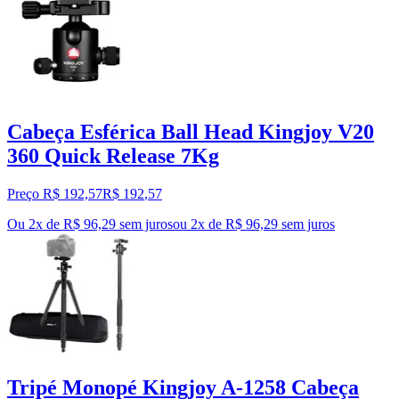
Cabeça Esférica Ball Head Kingjoy V20
360 Quick Release 7Kg
Preço R$ 192,57
R$
192
,
57
Ou 2x de R$ 96,29 sem juros
ou
2
x de
R$ 96,29
sem juros
Tripé Monopé Kingjoy A-1258 Cabeça