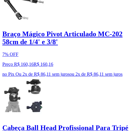
Braço Mágico Pivot Articulado MC-202
58cm de 1/4' e 3/8'
7% OFF
Preço R$ 160,16
R$
160
,
16
no Pix
Ou 2x de R$ 86,11 sem juros
ou
2
x de
R$ 86,11
sem juros
Cabeça Ball Head Profissional Para Tripé