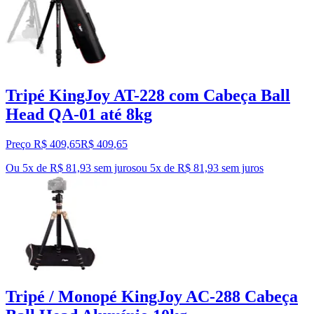
Tripé KingJoy AT-228 com Cabeça Ball
Head QA-01 até 8kg
Preço R$ 409,65
R$
409
,
65
Ou 5x de R$ 81,93 sem juros
ou
5
x de
R$ 81,93
sem juros
Tripé / Monopé KingJoy AC-288 Cabeça