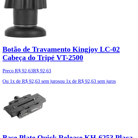
Botão de Travamento Kingjoy LC-02
Cabeça do Tripé VT-2500
Preço R$ 92,63
R$
92
,
63
Ou 1x de R$ 92,63 sem juros
ou
1
x de
R$ 92,63
sem juros
Base Plate Quick Release KH-6253 Placa