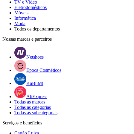
TV e Vídeo
Eletrodomésticos
Móveis
Informática
Moda
Todos os departamentos
Nossas marcas e parceiros
Netshoes
Epoca Cosméticos
KaBuM!
AliExpress
Todas as marcas
Todas as categorias
Todas as subcategorias
Serviços e benefícios
Cartão Luiza