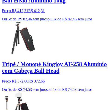
Ball Head Alumínio 10kg
Preço R$ 412,31
R$
412
,
31
Ou 5x de R$ 82,46 sem juros
ou
5
x de
R$ 82,46
sem juros
Tripé / Monopé Kingjoy AT-258 Alumínio
com Cabeça Ball Head
Preço R$ 372,66
R$
372
,
66
Ou 5x de R$ 74,53 sem juros
ou
5
x de
R$ 74,53
sem juros