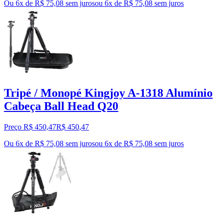
Ou 6x de R$ 75,08 sem juros
ou
6
x de
R$ 75,08
sem juros
Tripé / Monopé Kingjoy A-1318 Alumínio
Cabeça Ball Head Q20
Preço R$ 450,47
R$
450
,
47
Ou 6x de R$ 75,08 sem juros
ou
6
x de
R$ 75,08
sem juros