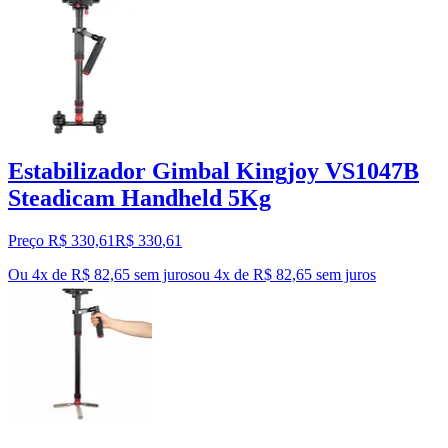
Estabilizador Gimbal Kingjoy VS1047B
Steadicam Handheld 5Kg
Preço R$ 330,61
R$
330
,
61
Ou 4x de R$ 82,65 sem juros
ou
4
x de
R$ 82,65
sem juros