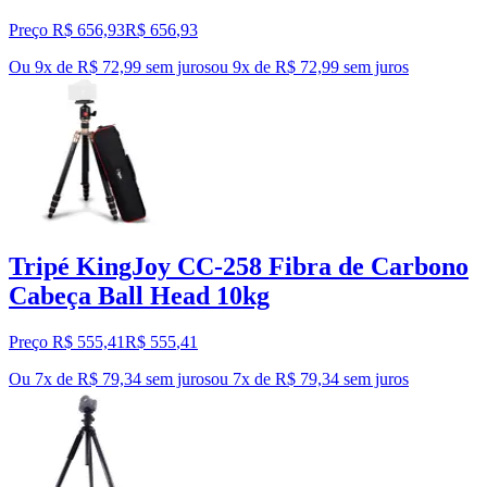
Preço R$ 656,93
R$
656
,
93
Ou 9x de R$ 72,99 sem juros
ou
9
x de
R$ 72,99
sem juros
Tripé KingJoy CC-258 Fibra de Carbono
Cabeça Ball Head 10kg
Preço R$ 555,41
R$
555
,
41
Ou 7x de R$ 79,34 sem juros
ou
7
x de
R$ 79,34
sem juros