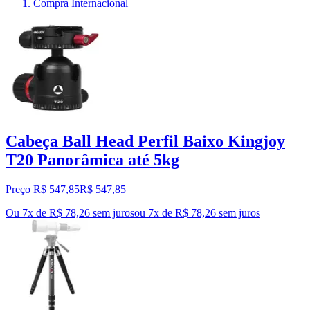
Compra Internacional
Cabeça Ball Head Perfil Baixo Kingjoy
T20 Panorâmica até 5kg
Preço R$ 547,85
R$
547
,
85
Ou 7x de R$ 78,26 sem juros
ou
7
x de
R$ 78,26
sem juros