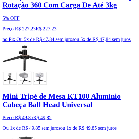
Rotação 360 Com Carga De Até 3kg
5% OFF
Preço R$ 227,23
R$
227
,
23
no Pix
Ou 5x de R$ 47,84 sem juros
ou
5
x de
R$ 47,84
sem juros
Mini Tripé de Mesa KT100 Alumínio
Cabeça Ball Head Universal
Preço R$ 49,85
R$
49
,
85
Ou 1x de R$ 49,85 sem juros
ou
1
x de
R$ 49,85
sem juros