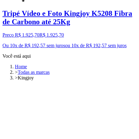
Tripé Vídeo e Foto Kingjoy K5208 Fibra
de Carbono até 25Kg
Preço R$ 1.925,70
R$
1.925
,
70
Ou 10x de R$ 192,57 sem juros
ou
10
x de
R$ 192,57
sem juros
Você está aqui
Home
>
Todas as marcas
>
Kingjoy