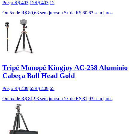
Preço R$ 403,15
R$
403
,
15
Ou 5x de R$ 80,63 sem juros
ou
5
x de
R$ 80,63
sem juros
Tripé Monopé Kingjoy AC-258 Alumínio
Cabeça Ball Head Gold
Preço R$ 409,65
R$
409
,
65
Ou 5x de R$ 81,93 sem juros
ou
5
x de
R$ 81,93
sem juros