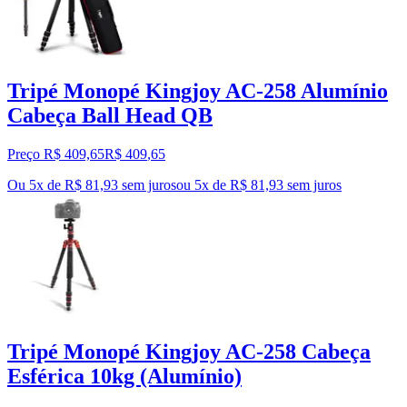
Tripé Monopé Kingjoy AC-258 Alumínio
Cabeça Ball Head QB
Preço R$ 409,65
R$
409
,
65
Ou 5x de R$ 81,93 sem juros
ou
5
x de
R$ 81,93
sem juros
Tripé Monopé Kingjoy AC-258 Cabeça
Esférica 10kg (Alumínio)