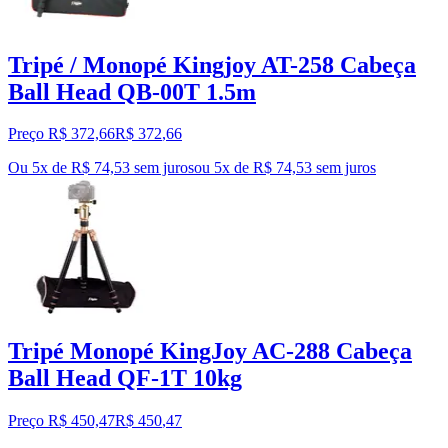
Tripé / Monopé Kingjoy AT-258 Cabeça
Ball Head QB-00T 1.5m
Preço R$ 372,66
R$
372
,
66
Ou 5x de R$ 74,53 sem juros
ou
5
x de
R$ 74,53
sem juros
Tripé Monopé KingJoy AC-288 Cabeça
Ball Head QF-1T 10kg
Preço R$ 450,47
R$
450
,
47