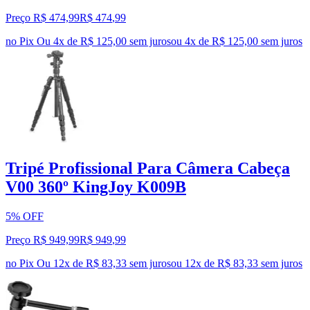
Preço R$ 474,99
R$
474
,
99
no Pix
Ou 4x de R$ 125,00 sem juros
ou
4
x de
R$ 125,00
sem juros
Tripé Profissional Para Câmera Cabeça
V00 360º KingJoy K009B
5% OFF
Preço R$ 949,99
R$
949
,
99
no Pix
Ou 12x de R$ 83,33 sem juros
ou
12
x de
R$ 83,33
sem juros