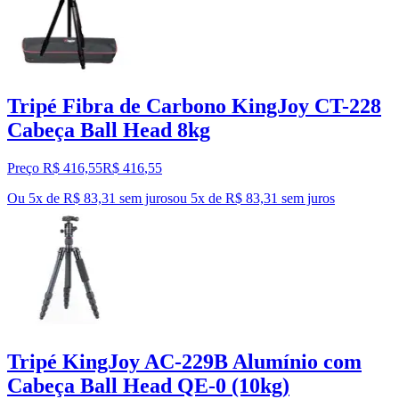
Tripé Fibra de Carbono KingJoy CT-228
Cabeça Ball Head 8kg
Preço R$ 416,55
R$
416
,
55
Ou 5x de R$ 83,31 sem juros
ou
5
x de
R$ 83,31
sem juros
Tripé KingJoy AC-229B Alumínio com
Cabeça Ball Head QE-0 (10kg)