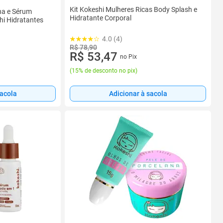
Kit Kokeshi Mulheres Ricas Body Splash e
na e Sérum
Hidratante Corporal
hi Hidratantes
4.0 (4)
R$ 78,90
R$ 53,47
no Pix
(
15% de desconto no pix
)
Adicionar à sacola
sacola