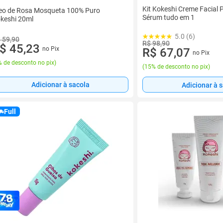
Kit Kokeshi Creme Facial 
eo de Rosa Mosqueta 100% Puro
Sérum tudo em 1
keshi 20ml
5.0 (6)
 59,90
R$ 98,90
$ 45,23
no Pix
R$ 67,07
no Pix
 de desconto no pix
)
(
15% de desconto no pix
)
Adicionar à sacola
Adicionar à 
Full