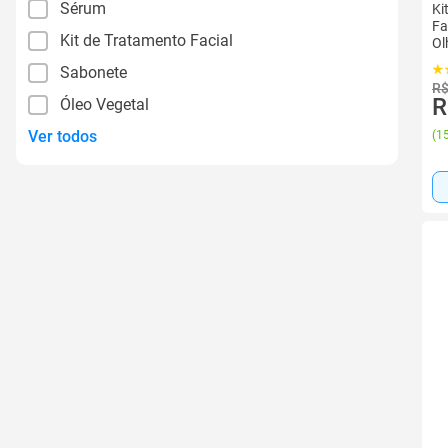
Sérum
Ki
Fa
Kit de Tratamento Facial
Ol
Sabonete
R$
R
Óleo Vegetal
Ver todos
(
15