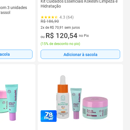
Kit Cuidados Essenciais Kokeshi Limpeza e
Hidratação
 com 3 unidades
rassol
4.3 (64)
R$ 186,90
2x de R$ 70,91 sem juros
2 vez de R$ 70,91 sem juros
R$ 120,54
no Pix
ou
(
15% de desconto no pix
)
sacola
Adicionar à sacola