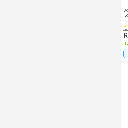
Bo
Ko
R$
R
(
15