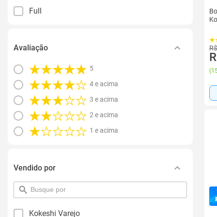
Full
Bo
Ko
Avaliação
R$
R
5
(
15
4 e acima
3 e acima
2 e acima
1 e acima
Vendido por
pesquisar
por
filtro
Kokeshi Varejo