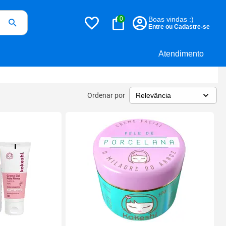
0
Boas vindas :)
Entre ou Cadastre-se
Atendimento
Ordenar por