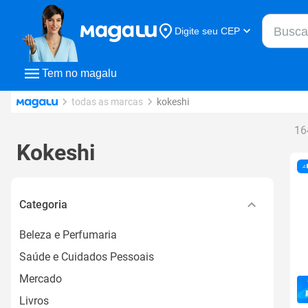
Buscar n
Digite seu CEP
Buscar
Tem no magalu
todas as marcas
kokeshi
16
Kokeshi
Categoria
Beleza e Perfumaria
Saúde e Cuidados Pessoais
Mercado
Livros