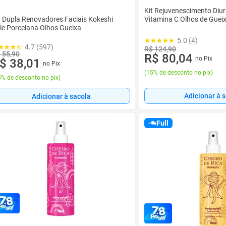
Kit Rejuvenescimento Diu
t Dupla Renovadores Faciais Kokeshi
Vitamina C Olhos de Guei
le Porcelana Olhos Gueixa
5.0 (4)
4.7 (597)
R$ 124,90
 55,90
R$ 80,04
no Pix
$ 38,01
no Pix
(
15% de desconto no pix
)
% de desconto no pix
)
Adicionar à 
Adicionar à sacola
Full