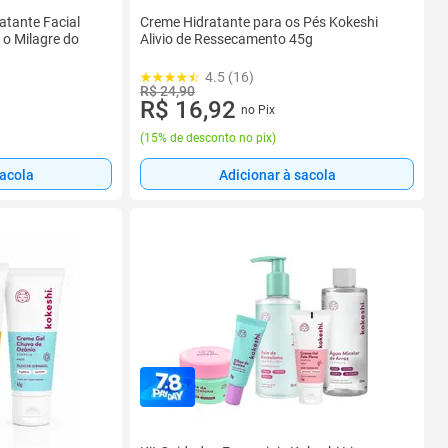
atante Facial
Creme Hidratante para os Pés Kokeshi
 o Milagre do
Alivio de Ressecamento 45g
4.5 (16)
R$ 24,90
R$ 16,92
no Pix
(
15% de desconto no pix
)
sacola
Adicionar à sacola