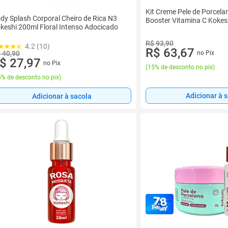
Kit Creme Pele de Porcela
dy Splash Corporal Cheiro de Rica N3
Booster Vitamina C Kokes
keshi 200ml Floral Intenso Adocicado
R$ 93,90
4.2 (10)
R$ 63,67
no Pix
 40,90
$ 27,97
no Pix
(
15% de desconto no pix
)
% de desconto no pix
)
Adicionar à 
Adicionar à sacola