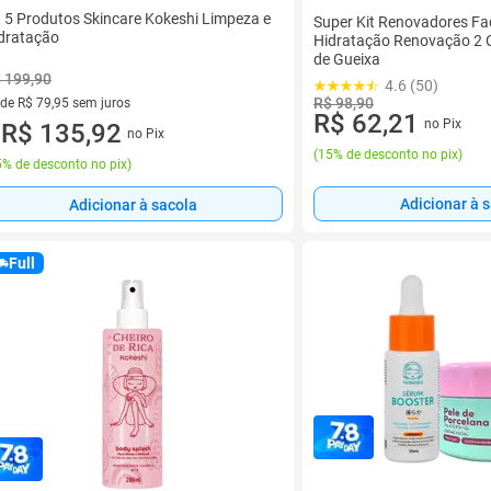
t 5 Produtos Skincare Kokeshi Limpeza e
Super Kit Renovadores Fa
dratação
Hidratação Renovação 2 
de Gueixa
 199,90
4.6 (50)
R$ 98,90
 de R$ 79,95 sem juros
R$ 62,21
no Pix
ez de R$ 79,95 sem juros
R$ 135,92
no Pix
u
(
15% de desconto no pix
)
% de desconto no pix
)
Adicionar à 
Adicionar à sacola
Full