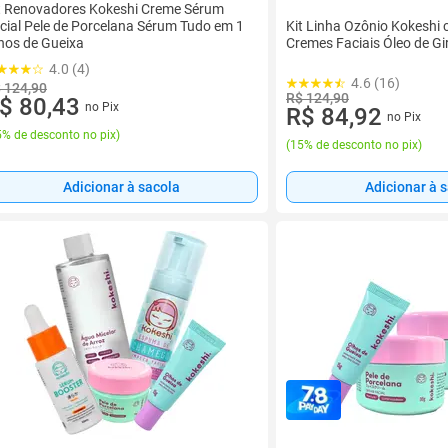
t Renovadores Kokeshi Creme Sérum
Kit Linha Ozônio Kokeshi
cial Pele de Porcelana Sérum Tudo em 1
Cremes Faciais Óleo de Gi
hos de Gueixa
4.0 (4)
4.6 (16)
 124,90
R$ 124,90
$ 80,43
no Pix
R$ 84,92
no Pix
% de desconto no pix
)
(
15% de desconto no pix
)
Adicionar à sacola
Adicionar à 