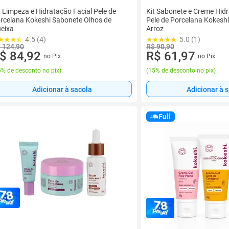
t Limpeza e Hidratação Facial Pele de
Kit Sabonete e Creme Hidr
rcelana Kokeshi Sabonete Olhos de
Pele de Porcelana Kokeshi
eixa
Arroz
4.5 (4)
5.0 (1)
 124,90
R$ 90,90
$ 84,92
R$ 61,97
no Pix
no Pix
% de desconto no pix
)
(
15% de desconto no pix
)
Adicionar à sacola
Adicionar à 
Full