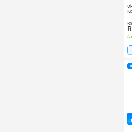
Ól
Ko
R$
R
(
7%