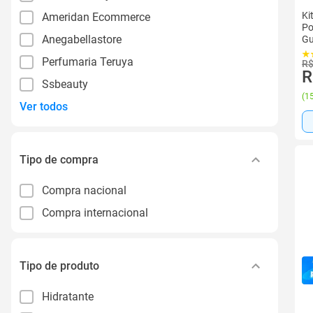
Ki
Ameridan Ecommerce
Po
Anegabellastore
Gu
Perfumaria Teruya
R$
R
Ssbeauty
(
15
Ver todos
Tipo de compra
Compra nacional
Compra internacional
Tipo de produto
Hidratante