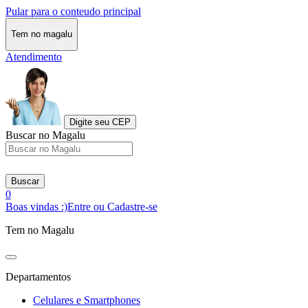
Pular para o conteudo principal
Tem no magalu
Atendimento
Digite seu CEP
Buscar no Magalu
Buscar
0
Boas vindas :)
Entre ou Cadastre-se
Tem no Magalu
Departamentos
Celulares e Smartphones