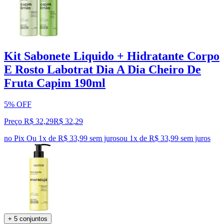
Kit Sabonete Liquido + Hidratante Corpo
E Rosto Labotrat Dia A Dia Cheiro De
Fruta Capim 190ml
5% OFF
Preço R$ 32,29
R$
32
,
29
no Pix
Ou 1x de R$ 33,99 sem juros
ou
1
x de
R$ 33,99
sem juros
+ 5 conjuntos