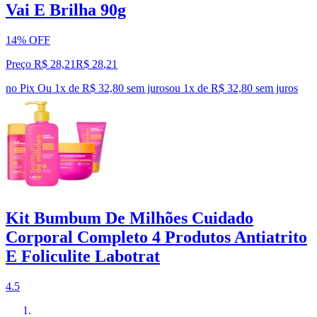
Vai E Brilha 90g
14% OFF
Preço R$ 28,21
R$
28
,
21
no Pix
Ou 1x de R$ 32,80 sem juros
ou
1
x de
R$ 32,80
sem juros
Kit Bumbum De Milhões Cuidado
Corporal Completo 4 Produtos Antiatrito
E Foliculite Labotrat
4.5