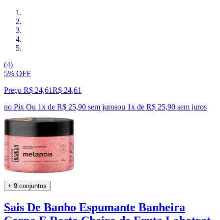
(4)
5% OFF
Preço R$ 24,61
R$
24
,
61
no Pix
Ou 1x de R$ 25,90 sem juros
ou
1
x de
R$ 25,90
sem juros
+ 9 conjuntos
Sais De Banho Espumante Banheira