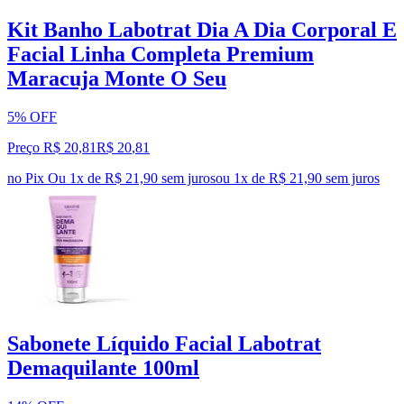
Kit Banho Labotrat Dia A Dia Corporal E
Facial Linha Completa Premium
Maracuja Monte O Seu
5% OFF
Preço R$ 20,81
R$
20
,
81
no Pix
Ou 1x de R$ 21,90 sem juros
ou
1
x de
R$ 21,90
sem juros
Sabonete Líquido Facial Labotrat
Demaquilante 100ml