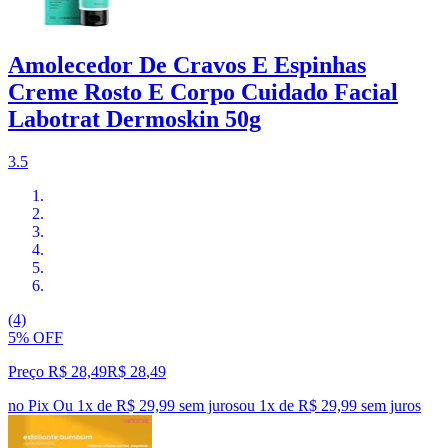
Amolecedor De Cravos E Espinhas
Creme Rosto E Corpo Cuidado Facial
Labotrat Dermoskin 50g
3.5
(4)
5% OFF
Preço R$ 28,49
R$
28
,
49
no Pix
Ou 1x de R$ 29,99 sem juros
ou
1
x de
R$ 29,99
sem juros