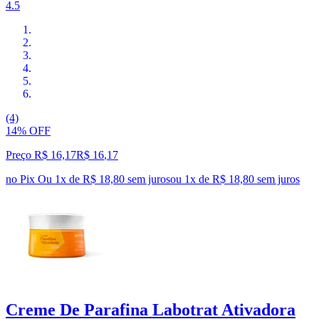
4.5
(4)
14% OFF
Preço R$ 16,17
R$
16
,
17
no Pix
Ou 1x de R$ 18,80 sem juros
ou
1
x de
R$ 18,80
sem juros
Creme De Parafina Labotrat Ativadora