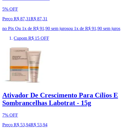
5% OFF
Preço R$ 87,31
R$
87
,
31
no Pix
Ou 1x de R$ 91,90 sem juros
ou
1
x de
R$ 91,90
sem juros
Cupom R$ 15 OFF
Ativador De Crescimento Para Cílios E
Sombrancelhas Labotrat - 15g
7% OFF
Preço R$ 53,94
R$
53
,
94