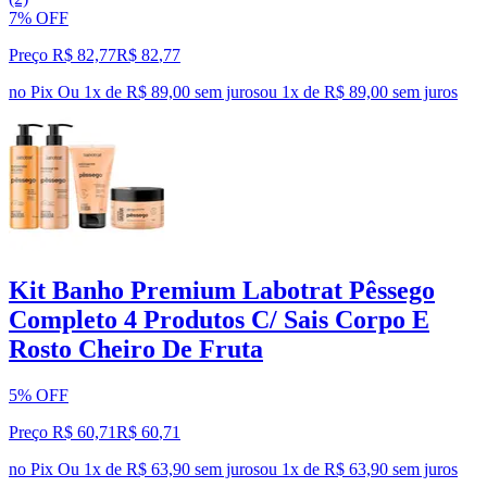
7% OFF
Preço R$ 82,77
R$
82
,
77
no Pix
Ou 1x de R$ 89,00 sem juros
ou
1
x de
R$ 89,00
sem juros
Kit Banho Premium Labotrat Pêssego
Completo 4 Produtos C/ Sais Corpo E
Rosto Cheiro De Fruta
5% OFF
Preço R$ 60,71
R$
60
,
71
no Pix
Ou 1x de R$ 63,90 sem juros
ou
1
x de
R$ 63,90
sem juros