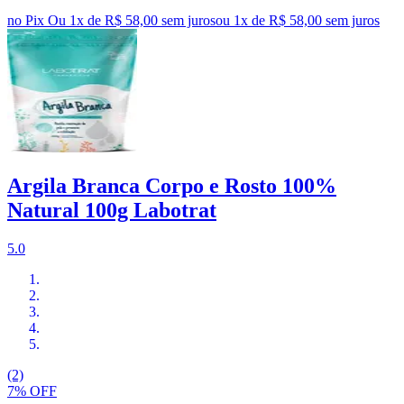
no Pix
Ou 1x de R$ 58,00 sem juros
ou
1
x de
R$ 58,00
sem juros
Argila Branca Corpo e Rosto 100%
Natural 100g Labotrat
5.0
(2)
7% OFF