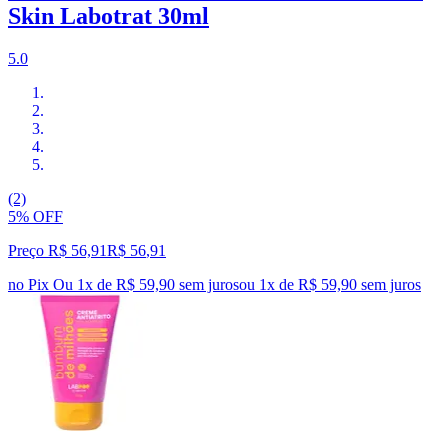
Skin Labotrat 30ml
5.0
(2)
5% OFF
Preço R$ 56,91
R$
56
,
91
no Pix
Ou 1x de R$ 59,90 sem juros
ou
1
x de
R$ 59,90
sem juros