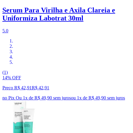
Serum Para Virilha e Axila Clareia e
Uniformiza Labotrat 30ml
5.0
(1)
14% OFF
Preço R$ 42,91
R$
42
,
91
no Pix
Ou 1x de R$ 49,90 sem juros
ou
1
x de
R$ 49,90
sem juros