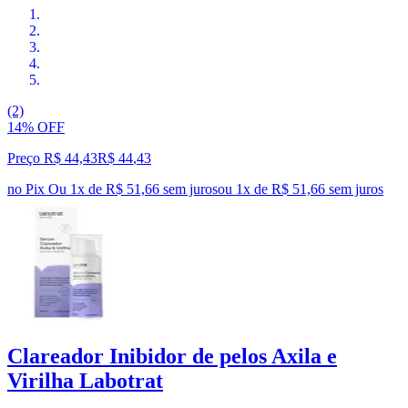
(2)
14% OFF
Preço R$ 44,43
R$
44
,
43
no Pix
Ou 1x de R$ 51,66 sem juros
ou
1
x de
R$ 51,66
sem juros
Clareador Inibidor de pelos Axila e
Virilha Labotrat