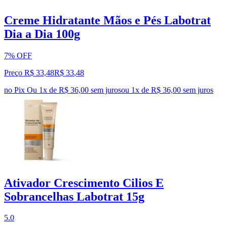
Creme Hidratante Mãos e Pés Labotrat
Dia a Dia 100g
7% OFF
Preço R$ 33,48
R$
33
,
48
no Pix
Ou 1x de R$ 36,00 sem juros
ou
1
x de
R$ 36,00
sem juros
Ativador Crescimento Cilios E
Sobrancelhas Labotrat 15g
5.0