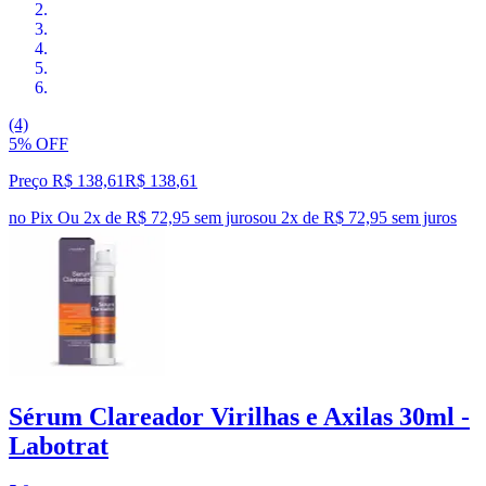
(4)
5% OFF
Preço R$ 138,61
R$
138
,
61
no Pix
Ou 2x de R$ 72,95 sem juros
ou
2
x de
R$ 72,95
sem juros
Sérum Clareador Virilhas e Axilas 30ml -
Labotrat