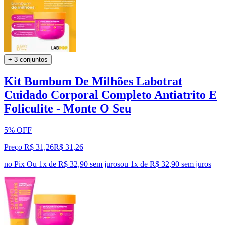
+ 3 conjuntos
Kit Bumbum De Milhões Labotrat
Cuidado Corporal Completo Antiatrito E
Foliculite - Monte O Seu
5% OFF
Preço R$ 31,26
R$
31
,
26
no Pix
Ou 1x de R$ 32,90 sem juros
ou
1
x de
R$ 32,90
sem juros