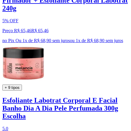
Firmador + Esfoliante Corporal Labotrat
240g
5% OFF
Preço R$ 65,46
R$
65
,
46
no Pix
Ou 1x de R$ 68,90 sem juros
ou
1
x de
R$ 68,90
sem juros
+ 9 tipos
Esfoliante Labotrat Corporal E Facial
Banho Dia A Dia Pele Perfumada 300g
Escolha
5.0