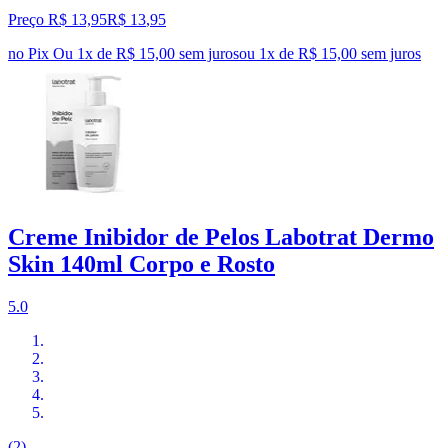
Preço R$ 13,95
R$
13
,
95
no Pix
Ou 1x de R$ 15,00 sem juros
ou
1
x de
R$ 15,00
sem juros
Creme Inibidor de Pelos Labotrat Dermo
Skin 140ml Corpo e Rosto
5.0
(2)