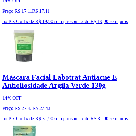
14% OFF
Preço R$ 17,11
R$
17
,
11
no Pix
Ou 1x de R$ 19,90 sem juros
ou
1
x de
R$ 19,90
sem juros
Máscara Facial Labotrat Antiacne E
Antioliosidade Argila Verde 130g
14% OFF
Preço R$ 27,43
R$
27
,
43
no Pix
Ou 1x de R$ 31,90 sem juros
ou
1
x de
R$ 31,90
sem juros