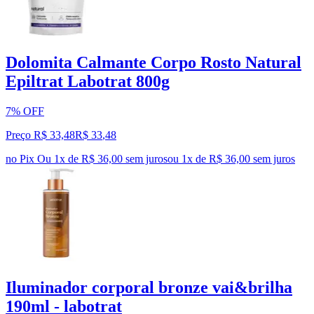
Dolomita Calmante Corpo Rosto Natural
Epiltrat Labotrat 800g
7% OFF
Preço R$ 33,48
R$
33
,
48
no Pix
Ou 1x de R$ 36,00 sem juros
ou
1
x de
R$ 36,00
sem juros
Iluminador corporal bronze vai&brilha
190ml - labotrat