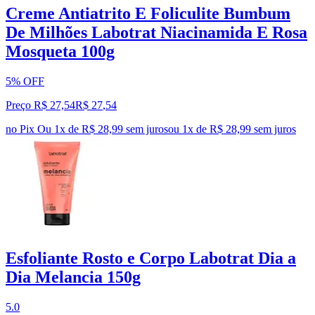
Creme Antiatrito E Foliculite Bumbum
De Milhões Labotrat Niacinamida E Rosa
Mosqueta 100g
5% OFF
Preço R$ 27,54
R$
27
,
54
no Pix
Ou 1x de R$ 28,99 sem juros
ou
1
x de
R$ 28,99
sem juros
Esfoliante Rosto e Corpo Labotrat Dia a
Dia Melancia 150g
5.0