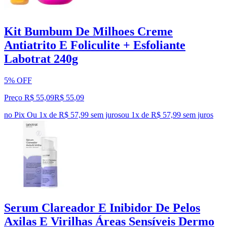
Kit Bumbum De Milhoes Creme
Antiatrito E Foliculite + Esfoliante
Labotrat 240g
5% OFF
Preço R$ 55,09
R$
55
,
09
no Pix
Ou 1x de R$ 57,99 sem juros
ou
1
x de
R$ 57,99
sem juros
Serum Clareador E Inibidor De Pelos
Axilas E Virilhas Áreas Sensíveis Dermo