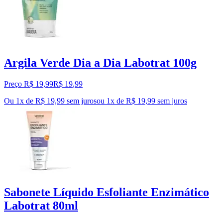
Argila Verde Dia a Dia Labotrat 100g
Preço R$ 19,99
R$
19
,
99
Ou 1x de R$ 19,99 sem juros
ou
1
x de
R$ 19,99
sem juros
Sabonete Líquido Esfoliante Enzimático
Labotrat 80ml