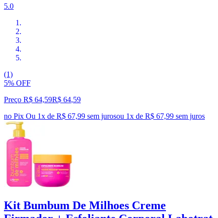
5.0
(1)
5% OFF
Preço R$ 64,59
R$
64
,
59
no Pix
Ou 1x de R$ 67,99 sem juros
ou
1
x de
R$ 67,99
sem juros
Kit Bumbum De Milhoes Creme