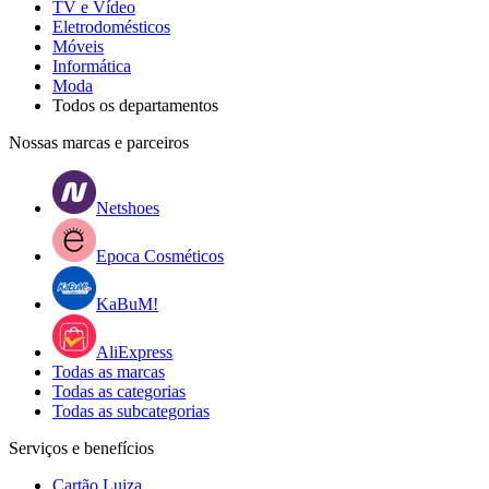
TV e Vídeo
Eletrodomésticos
Móveis
Informática
Moda
Todos os departamentos
Nossas marcas e parceiros
Netshoes
Epoca Cosméticos
KaBuM!
AliExpress
Todas as marcas
Todas as categorias
Todas as subcategorias
Serviços e benefícios
Cartão Luiza