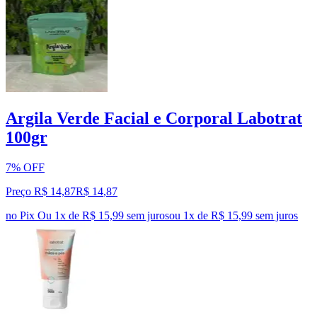
Argila Verde Facial e Corporal Labotrat
100gr
7% OFF
Preço R$ 14,87
R$
14
,
87
no Pix
Ou 1x de R$ 15,99 sem juros
ou
1
x de
R$ 15,99
sem juros