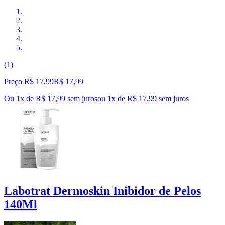
(1)
Preço R$ 17,99
R$
17
,
99
Ou 1x de R$ 17,99 sem juros
ou
1
x de
R$ 17,99
sem juros
Labotrat Dermoskin Inibidor de Pelos
140Ml