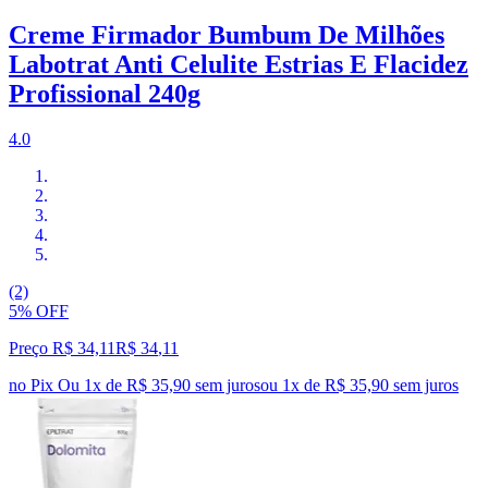
Creme Firmador Bumbum De Milhões
Labotrat Anti Celulite Estrias E Flacidez
Profissional 240g
4.0
(2)
5% OFF
Preço R$ 34,11
R$
34
,
11
no Pix
Ou 1x de R$ 35,90 sem juros
ou
1
x de
R$ 35,90
sem juros