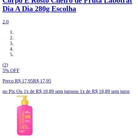
Corpo E Rosto Cheiro de Fruta Labotrat
Dia A Dia 280g Escolha
2.0
(2)
5% OFF
Preço R$ 17,95
R$
17
,
95
no Pix
Ou 1x de R$ 18,89 sem juros
ou
1
x de
R$ 18,89
sem juros