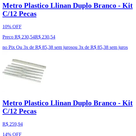
Metro Plastico Llinan Duplo Branco - Kit
C/12 Pecas
10% OFF
Preço R$ 230,54
R$
230
,
54
no Pix
Ou 3x de R$ 85,38 sem juros
ou
3
x de
R$ 85,38
sem juros
Metro Plastico Llinan Duplo Branco - Kit
C/12 Pecas
R$ 259,94
14% OFF