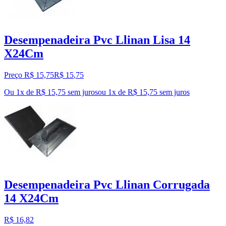
Desempenadeira Pvc Llinan Lisa 14
X24Cm
Preço R$ 15,75
R$
15
,
75
Ou 1x de R$ 15,75 sem juros
ou
1
x de
R$ 15,75
sem juros
Desempenadeira Pvc Llinan Corrugada
14 X24Cm
R$ 16,82