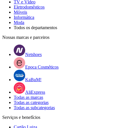
TV e Vídeo
Eletrodomésticos
Móveis
Informática
Moda
Todos os departamentos
Nossas marcas e parceiros
Netshoes
Epoca Cosméticos
KaBuM!
AliExpress
Todas as marcas
Todas as categorias
Todas as subcategorias
Serviços e benefícios
Cartão Luiza