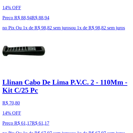
14% OFF
Preço R$ 88,94
R$
88
,
94
no Pix
Ou 1x de R$ 98,82 sem juros
ou
1
x de
R$ 98,82
sem juros
Llinan Cabo De Lima P.V.C. 2 - 110Mm -
Kit C/25 Pc
R$ 70,80
14% OFF
Preço R$ 61,17
R$
61
,
17