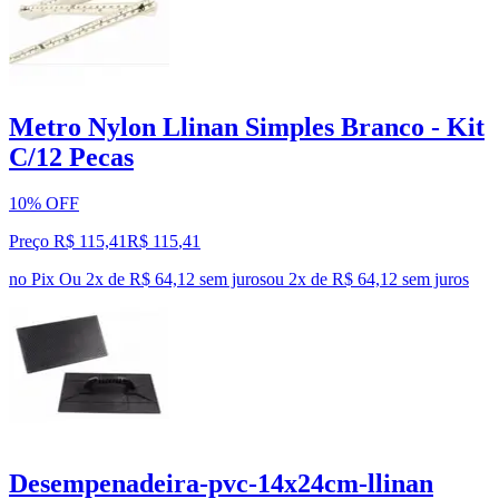
Metro Nylon Llinan Simples Branco - Kit
C/12 Pecas
10% OFF
Preço R$ 115,41
R$
115
,
41
no Pix
Ou 2x de R$ 64,12 sem juros
ou
2
x de
R$ 64,12
sem juros
Desempenadeira-pvc-14x24cm-llinan