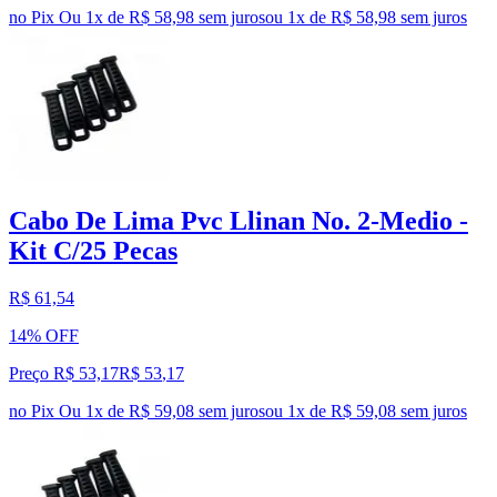
no Pix
Ou 1x de R$ 58,98 sem juros
ou
1
x de
R$ 58,98
sem juros
Cabo De Lima Pvc Llinan No. 2-Medio -
Kit C/25 Pecas
R$ 61,54
14% OFF
Preço R$ 53,17
R$
53
,
17
no Pix
Ou 1x de R$ 59,08 sem juros
ou
1
x de
R$ 59,08
sem juros