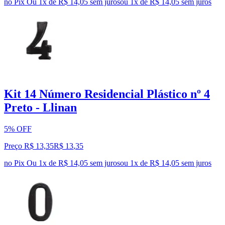
no Pix
Ou 1x de R$ 14,05 sem juros
ou
1
x de
R$ 14,05
sem juros
Kit 14 Número Residencial Plástico nº 4
Preto - Llinan
5% OFF
Preço R$ 13,35
R$
13
,
35
no Pix
Ou 1x de R$ 14,05 sem juros
ou
1
x de
R$ 14,05
sem juros