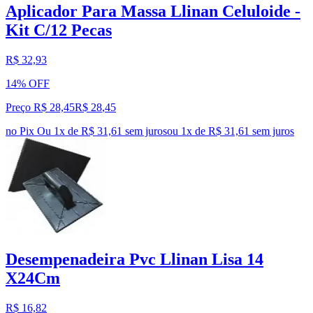
Aplicador Para Massa Llinan Celuloide -
Kit C/12 Pecas
R$ 32,93
14% OFF
Preço R$ 28,45
R$
28
,
45
no Pix
Ou 1x de R$ 31,61 sem juros
ou
1
x de
R$ 31,61
sem juros
Desempenadeira Pvc Llinan Lisa 14
X24Cm
R$ 16,82