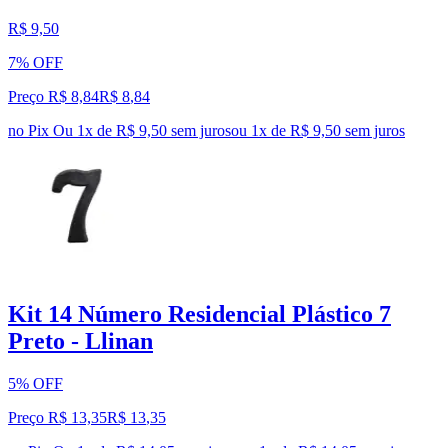
R$ 9,50
7% OFF
Preço R$ 8,84
R$
8
,
84
no Pix
Ou 1x de R$ 9,50 sem juros
ou
1
x de
R$ 9,50
sem juros
Kit 14 Número Residencial Plástico 7
Preto - Llinan
5% OFF
Preço R$ 13,35
R$
13
,
35