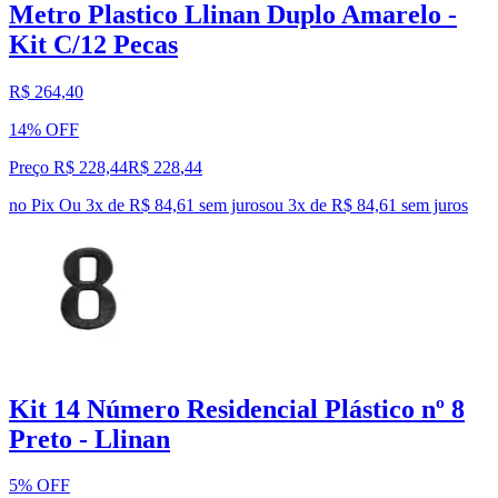
Metro Plastico Llinan Duplo Amarelo -
Kit C/12 Pecas
R$ 264,40
14% OFF
Preço R$ 228,44
R$
228
,
44
no Pix
Ou 3x de R$ 84,61 sem juros
ou
3
x de
R$ 84,61
sem juros
Kit 14 Número Residencial Plástico nº 8
Preto - Llinan
5% OFF