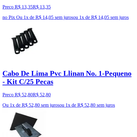
Preço R$ 13,35
R$
13
,
35
no Pix
Ou 1x de R$ 14,05 sem juros
ou
1
x de
R$ 14,05
sem juros
Cabo De Lima Pvc Llinan No. 1-Pequeno
- Kit C/25 Pecas
Preço R$ 52,80
R$
52
,
80
Ou 1x de R$ 52,80 sem juros
ou
1
x de
R$ 52,80
sem juros