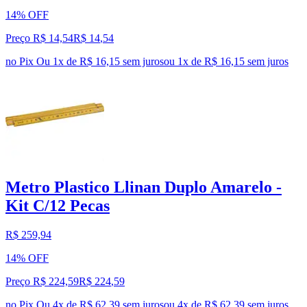
14% OFF
Preço R$ 14,54
R$
14
,
54
no Pix
Ou 1x de R$ 16,15 sem juros
ou
1
x de
R$ 16,15
sem juros
Metro Plastico Llinan Duplo Amarelo -
Kit C/12 Pecas
R$ 259,94
14% OFF
Preço R$ 224,59
R$
224
,
59
no Pix
Ou 4x de R$ 62,39 sem juros
ou
4
x de
R$ 62,39
sem juros