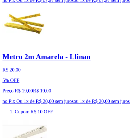
no Pix
Ou 1x de R$ 67,97 sem juros
ou
1
x de
R$ 67,97
sem juros
Metro 2m Amarela - Llinan
R$ 20,00
5% OFF
Preço R$ 19,00
R$
19
,
00
no Pix
Ou 1x de R$ 20,00 sem juros
ou
1
x de
R$ 20,00
sem juros
Cupom R$ 10 OFF