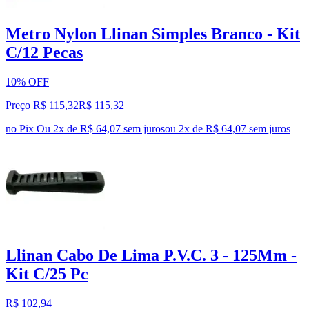
Metro Nylon Llinan Simples Branco - Kit
C/12 Pecas
10% OFF
Preço R$ 115,32
R$
115
,
32
no Pix
Ou 2x de R$ 64,07 sem juros
ou
2
x de
R$ 64,07
sem juros
Llinan Cabo De Lima P.V.C. 3 - 125Mm -
Kit C/25 Pc
R$ 102,94