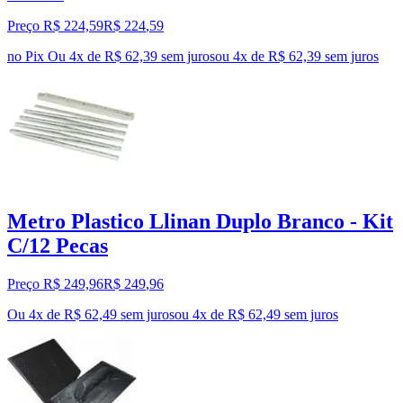
Preço R$ 224,59
R$
224
,
59
no Pix
Ou 4x de R$ 62,39 sem juros
ou
4
x de
R$ 62,39
sem juros
Metro Plastico Llinan Duplo Branco - Kit
C/12 Pecas
Preço R$ 249,96
R$
249
,
96
Ou 4x de R$ 62,49 sem juros
ou
4
x de
R$ 62,49
sem juros