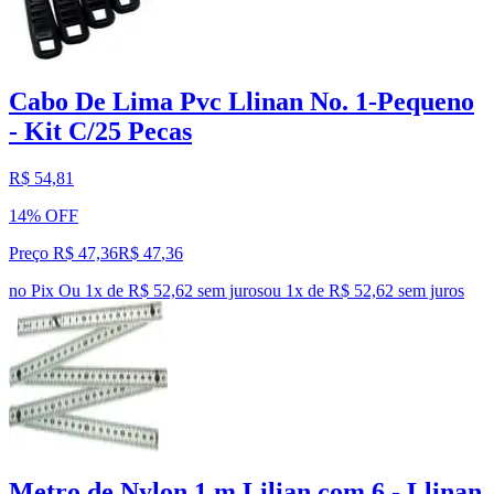
Cabo De Lima Pvc Llinan No. 1-Pequeno
- Kit C/25 Pecas
R$ 54,81
14% OFF
Preço R$ 47,36
R$
47
,
36
no Pix
Ou 1x de R$ 52,62 sem juros
ou
1
x de
R$ 52,62
sem juros
Metro de Nylon 1 m Lilian com 6 - Llinan