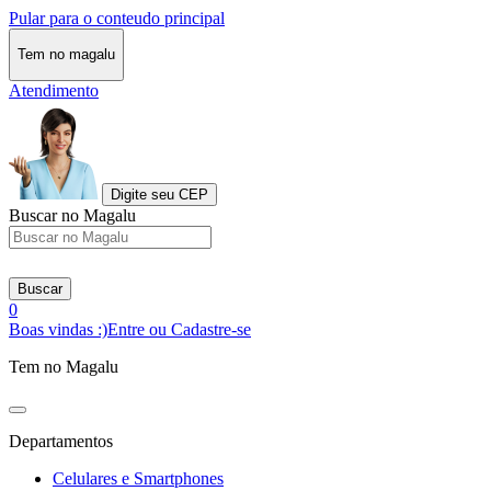
Pular para o conteudo principal
Tem no magalu
Atendimento
Digite seu CEP
Buscar no Magalu
Buscar
0
Boas vindas :)
Entre ou Cadastre-se
Tem no Magalu
Departamentos
Celulares e Smartphones