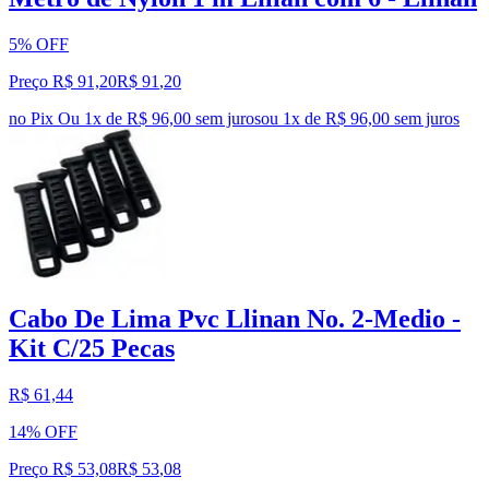
5% OFF
Preço R$ 91,20
R$
91
,
20
no Pix
Ou 1x de R$ 96,00 sem juros
ou
1
x de
R$ 96,00
sem juros
Cabo De Lima Pvc Llinan No. 2-Medio -
Kit C/25 Pecas
R$ 61,44
14% OFF
Preço R$ 53,08
R$
53
,
08