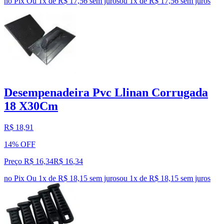
no Pix
Ou 1x de R$ 17,56 sem juros
ou
1
x de
R$ 17,56
sem juros
Desempenadeira Pvc Llinan Corrugada
18 X30Cm
R$ 18,91
14% OFF
Preço R$ 16,34
R$
16
,
34
no Pix
Ou 1x de R$ 18,15 sem juros
ou
1
x de
R$ 18,15
sem juros