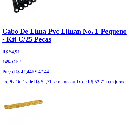
Cabo De Lima Pvc Llinan No. 1-Pequeno
- Kit C/25 Pecas
R$ 54,91
14% OFF
Preço R$ 47,44
R$
47
,
44
no Pix
Ou 1x de R$ 52,71 sem juros
ou
1
x de
R$ 52,71
sem juros