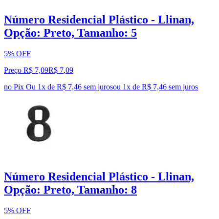
Número Residencial Plástico - Llinan,
Opção: Preto, Tamanho: 5
5% OFF
Preço R$ 7,09
R$
7
,
09
no Pix
Ou 1x de R$ 7,46 sem juros
ou
1
x de
R$ 7,46
sem juros
Número Residencial Plástico - Llinan,
Opção: Preto, Tamanho: 8
5% OFF