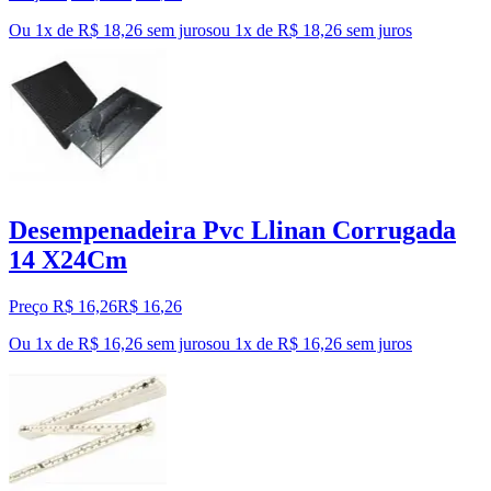
Ou 1x de R$ 18,26 sem juros
ou
1
x de
R$ 18,26
sem juros
Desempenadeira Pvc Llinan Corrugada
14 X24Cm
Preço R$ 16,26
R$
16
,
26
Ou 1x de R$ 16,26 sem juros
ou
1
x de
R$ 16,26
sem juros