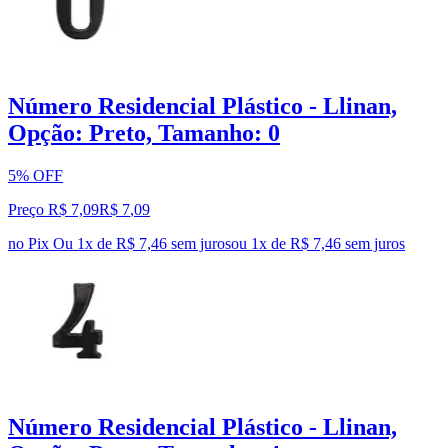
Número Residencial Plástico - Llinan,
Opção: Preto, Tamanho: 0
5% OFF
Preço R$ 7,09
R$
7
,
09
no Pix
Ou 1x de R$ 7,46 sem juros
ou
1
x de
R$ 7,46
sem juros
Número Residencial Plástico - Llinan,