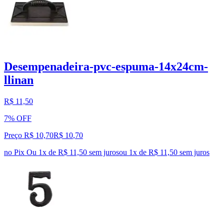
Desempenadeira-pvc-espuma-14x24cm-
llinan
R$ 11,50
7% OFF
Preço R$ 10,70
R$
10
,
70
no Pix
Ou 1x de R$ 11,50 sem juros
ou
1
x de
R$ 11,50
sem juros