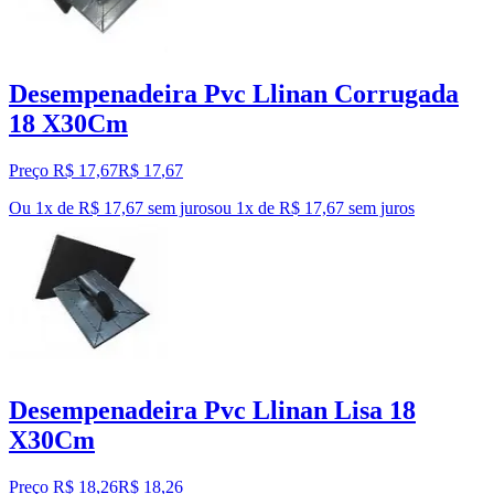
Desempenadeira Pvc Llinan Corrugada
18 X30Cm
Preço R$ 17,67
R$
17
,
67
Ou 1x de R$ 17,67 sem juros
ou
1
x de
R$ 17,67
sem juros
Desempenadeira Pvc Llinan Lisa 18
X30Cm
Preço R$ 18,26
R$
18
,
26