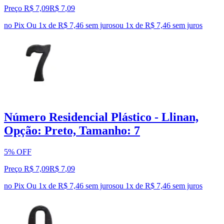
Preço R$ 7,09
R$
7
,
09
no Pix
Ou 1x de R$ 7,46 sem juros
ou
1
x de
R$ 7,46
sem juros
Número Residencial Plástico - Llinan,
Opção: Preto, Tamanho: 7
5% OFF
Preço R$ 7,09
R$
7
,
09
no Pix
Ou 1x de R$ 7,46 sem juros
ou
1
x de
R$ 7,46
sem juros