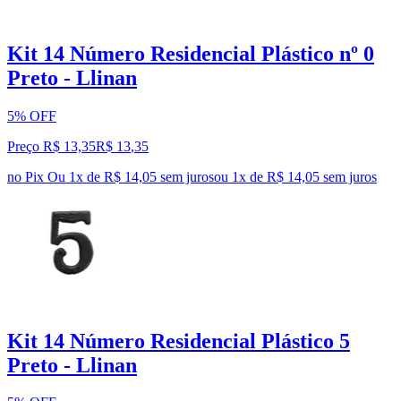
Kit 14 Número Residencial Plástico nº 0
Preto - Llinan
5% OFF
Preço R$ 13,35
R$
13
,
35
no Pix
Ou 1x de R$ 14,05 sem juros
ou
1
x de
R$ 14,05
sem juros
Kit 14 Número Residencial Plástico 5
Preto - Llinan