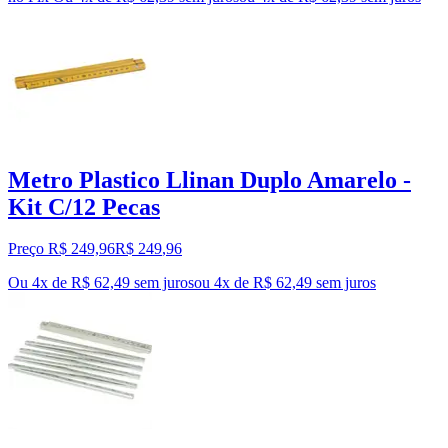
Metro Plastico Llinan Duplo Amarelo -
Kit C/12 Pecas
Preço R$ 249,96
R$
249
,
96
Ou 4x de R$ 62,49 sem juros
ou
4
x de
R$ 62,49
sem juros