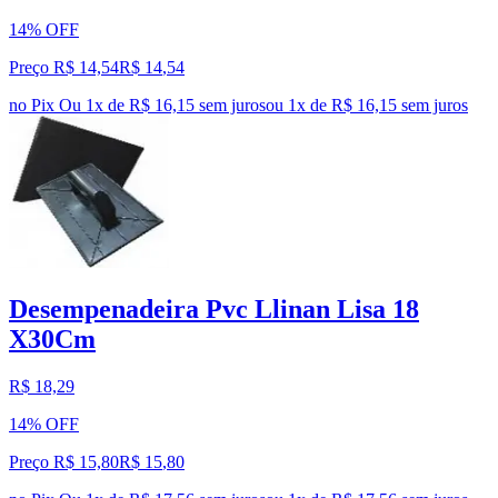
14% OFF
Preço R$ 14,54
R$
14
,
54
no Pix
Ou 1x de R$ 16,15 sem juros
ou
1
x de
R$ 16,15
sem juros
Desempenadeira Pvc Llinan Lisa 18
X30Cm
R$ 18,29
14% OFF
Preço R$ 15,80
R$
15
,
80