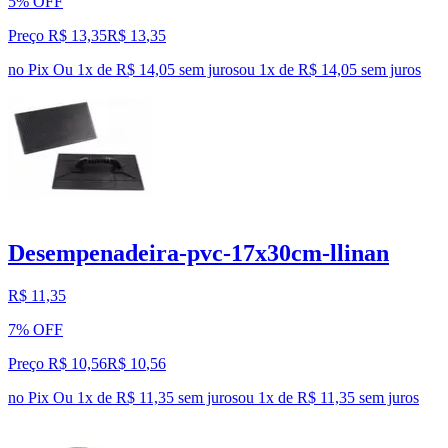
5% OFF
Preço R$ 13,35
R$
13
,
35
no Pix
Ou 1x de R$ 14,05 sem juros
ou
1
x de
R$ 14,05
sem juros
Desempenadeira-pvc-17x30cm-llinan
R$ 11,35
7% OFF
Preço R$ 10,56
R$
10
,
56
no Pix
Ou 1x de R$ 11,35 sem juros
ou
1
x de
R$ 11,35
sem juros