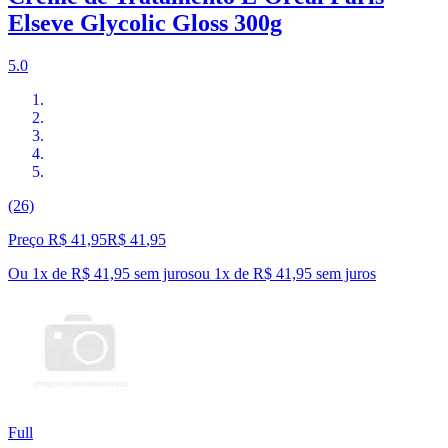
Elseve Glycolic Gloss 300g
5.0
(26)
Preço R$ 41,95
R$
41
,
95
Ou 1x de R$ 41,95 sem juros
ou
1
x de
R$ 41,95
sem juros
Full