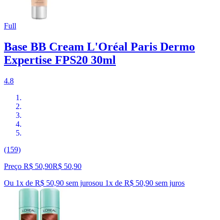
Full
Base BB Cream L'Oréal Paris Dermo
Expertise FPS20 30ml
4.8
(159)
Preço R$ 50,90
R$
50
,
90
Ou 1x de R$ 50,90 sem juros
ou
1
x de
R$ 50,90
sem juros