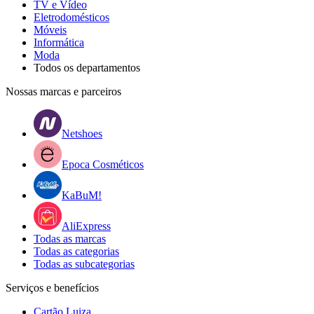
TV e Vídeo
Eletrodomésticos
Móveis
Informática
Moda
Todos os departamentos
Nossas marcas e parceiros
Netshoes
Epoca Cosméticos
KaBuM!
AliExpress
Todas as marcas
Todas as categorias
Todas as subcategorias
Serviços e benefícios
Cartão Luiza