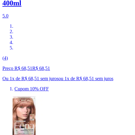
400ml
5.0
(4)
Preço R$ 68,51
R$
68
,
51
Ou 1x de R$ 68,51 sem juros
ou
1
x de
R$ 68,51
sem juros
Cupom 10% OFF