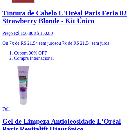
Tintura de Cabelo L'Oréal Paris Feria 82
Strawberry Blonde - Kit Único
Preço R$ 150,80
R$
150
,
80
Ou 7x de R$ 21,54 sem juros
ou
7
x de
R$ 21,54
sem juros
Cupom 30% OFF
Compra Internacional
Full
Gel de Limpeza Antioleosidade L'Oréal
Paris Revitalift Hiaurônico