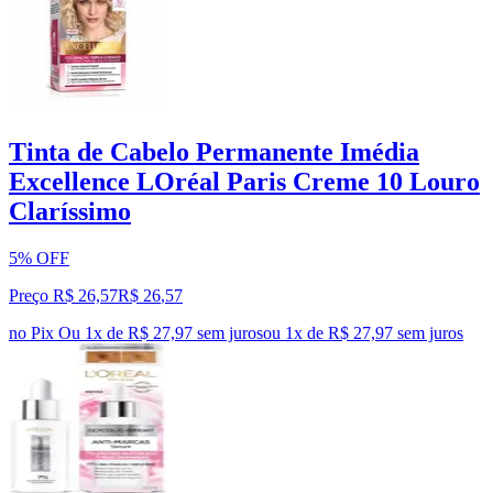
Tinta de Cabelo Permanente Imédia
Excellence LOréal Paris Creme 10 Louro
Claríssimo
5% OFF
Preço R$ 26,57
R$
26
,
57
no Pix
Ou 1x de R$ 27,97 sem juros
ou
1
x de
R$ 27,97
sem juros