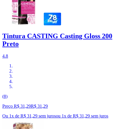
Tintura CASTING Casting Gloss 200
Preto
4.8
(8)
Preço R$ 31,29
R$
31
,
29
Ou 1x de R$ 31,29 sem juros
ou
1
x de
R$ 31,29
sem juros