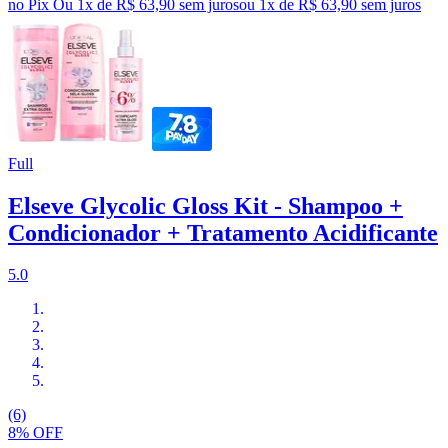
no Pix
Ou 1x de R$ 63,90 sem juros
ou
1
x de
R$ 63,90
sem juros
Full
Elseve Glycolic Gloss Kit - Shampoo +
Condicionador + Tratamento Acidificante
5.0
(6)
8% OFF