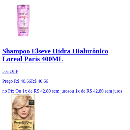
Shampoo Elseve Hidra Hialurônico
Loreal Paris 400ML
5% OFF
Preço R$ 40,66
R$
40
,
66
no Pix
Ou 1x de R$ 42,80 sem juros
ou
1
x de
R$ 42,80
sem juros