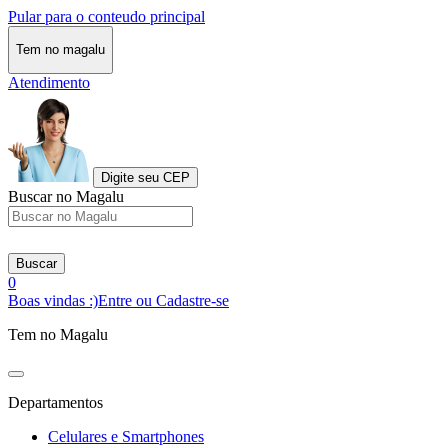
Pular para o conteudo principal
Tem no magalu
Atendimento
Digite seu CEP
Buscar no Magalu
Buscar
0
Boas vindas :)
Entre ou Cadastre-se
Tem no Magalu
Departamentos
Celulares e Smartphones