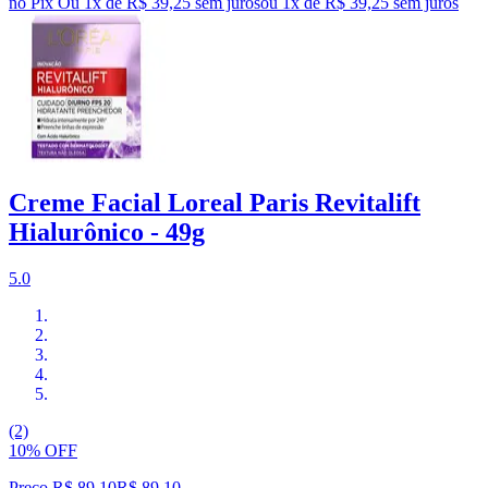
no Pix
Ou 1x de R$ 39,25 sem juros
ou
1
x de
R$ 39,25
sem juros
Creme Facial Loreal Paris Revitalift
Hialurônico - 49g
5.0
(2)
10% OFF
Preço R$ 89,10
R$
89
,
10