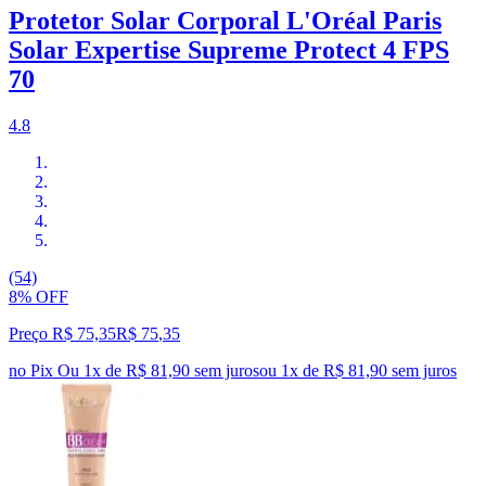
Protetor Solar Corporal L'Oréal Paris
Solar Expertise Supreme Protect 4 FPS
70
4.8
(54)
8% OFF
Preço R$ 75,35
R$
75
,
35
no Pix
Ou 1x de R$ 81,90 sem juros
ou
1
x de
R$ 81,90
sem juros