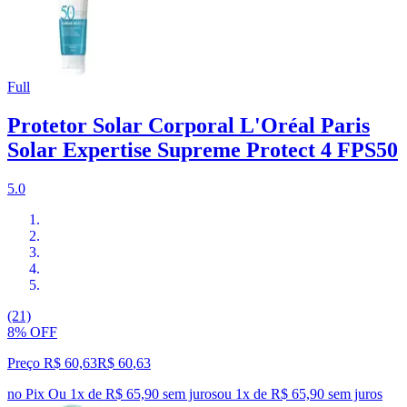
Full
Protetor Solar Corporal L'Oréal Paris
Solar Expertise Supreme Protect 4 FPS50
5.0
(21)
8% OFF
Preço R$ 60,63
R$
60
,
63
no Pix
Ou 1x de R$ 65,90 sem juros
ou
1
x de
R$ 65,90
sem juros