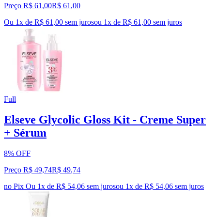
Preço R$ 61,00
R$
61
,
00
Ou 1x de R$ 61,00 sem juros
ou
1
x de
R$ 61,00
sem juros
Full
Elseve Glycolic Gloss Kit - Creme Super
+ Sérum
8% OFF
Preço R$ 49,74
R$
49
,
74
no Pix
Ou 1x de R$ 54,06 sem juros
ou
1
x de
R$ 54,06
sem juros