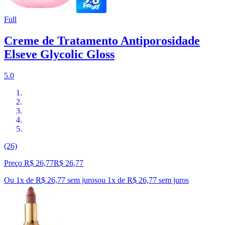
Full
Creme de Tratamento Antiporosidade
Elseve Glycolic Gloss
5.0
(26)
Preço R$ 26,77
R$
26
,
77
Ou 1x de R$ 26,77 sem juros
ou
1
x de
R$ 26,77
sem juros