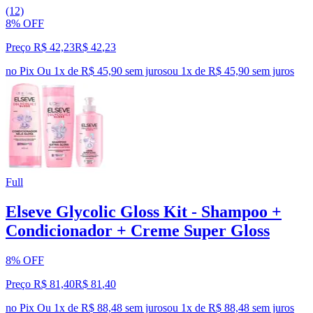
(12)
8% OFF
Preço R$ 42,23
R$
42
,
23
no Pix
Ou 1x de R$ 45,90 sem juros
ou
1
x de
R$ 45,90
sem juros
Full
Elseve Glycolic Gloss Kit - Shampoo +
Condicionador + Creme Super Gloss
8% OFF
Preço R$ 81,40
R$
81
,
40
no Pix
Ou 1x de R$ 88,48 sem juros
ou
1
x de
R$ 88,48
sem juros