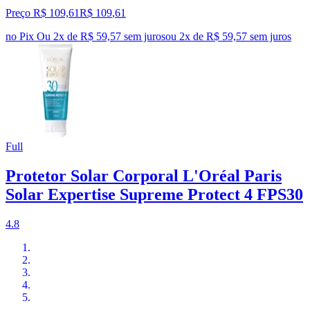
Preço R$ 109,61
R$
109
,
61
no Pix
Ou 2x de R$ 59,57 sem juros
ou
2
x de
R$ 59,57
sem juros
Full
Protetor Solar Corporal L'Oréal Paris
Solar Expertise Supreme Protect 4 FPS30
4.8