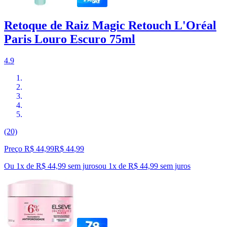
Retoque de Raiz Magic Retouch L'Oréal
Paris Louro Escuro 75ml
4.9
(20)
Preço R$ 44,99
R$
44
,
99
Ou 1x de R$ 44,99 sem juros
ou
1
x de
R$ 44,99
sem juros