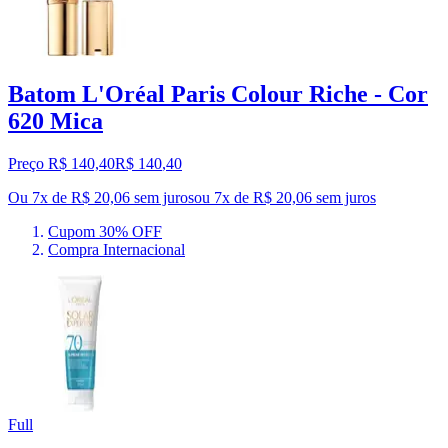
Batom L'Oréal Paris Colour Riche - Cor
620 Mica
Preço R$ 140,40
R$
140
,
40
Ou 7x de R$ 20,06 sem juros
ou
7
x de
R$ 20,06
sem juros
Cupom 30% OFF
Compra Internacional
Full