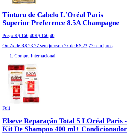
Tintura de Cabelo L'Oréal Paris
Superior Preference 8.5A Champagne
Preço R$ 166,40
R$
166
,
40
Ou 7x de R$ 23,77 sem juros
ou
7
x de
R$ 23,77
sem juros
Compra Internacional
Full
Elseve Reparação Total 5 LOréal Paris -
Kit De Shampoo 400 ml+ Condicionador