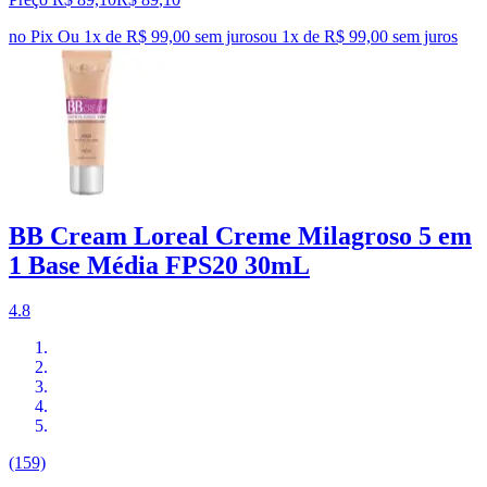
no Pix
Ou 1x de R$ 99,00 sem juros
ou
1
x de
R$ 99,00
sem juros
BB Cream Loreal Creme Milagroso 5 em
1 Base Média FPS20 30mL
4.8
(159)