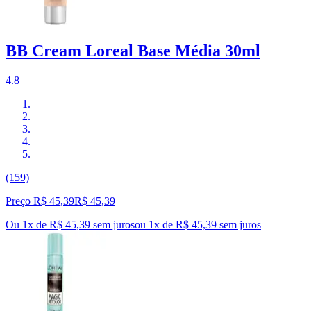
BB Cream Loreal Base Média 30ml
4.8
(159)
Preço R$ 45,39
R$
45
,
39
Ou 1x de R$ 45,39 sem juros
ou
1
x de
R$ 45,39
sem juros