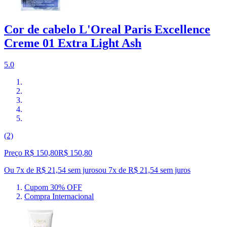
Cor de cabelo L'Oreal Paris Excellence
Creme 01 Extra Light Ash
5.0
(2)
Preço R$ 150,80
R$
150
,
80
Ou 7x de R$ 21,54 sem juros
ou
7
x de
R$ 21,54
sem juros
Cupom 30% OFF
Compra Internacional