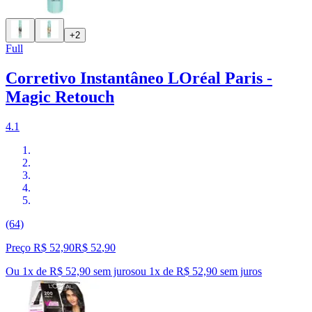
+2
Full
Corretivo Instantâneo LOréal Paris -
Magic Retouch
4.1
(64)
Preço R$ 52,90
R$
52
,
90
Ou 1x de R$ 52,90 sem juros
ou
1
x de
R$ 52,90
sem juros