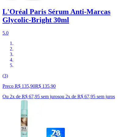
L'Oréal Paris Sérum Anti-Marcas
Glycolic-Bright 30ml
5.0
(3)
Preço R$ 135,90
R$
135
,
90
Ou 2x de R$ 67,95 sem juros
ou
2
x de
R$ 67,95
sem juros