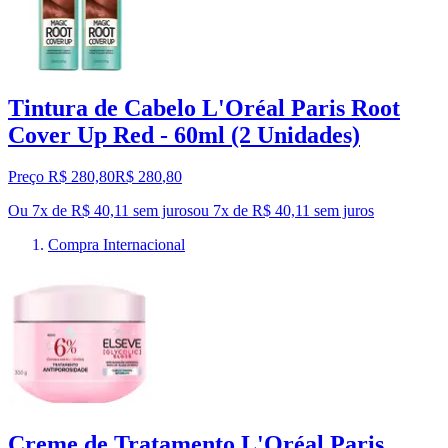
Tintura de Cabelo L'Oréal Paris Root
Cover Up Red - 60ml (2 Unidades)
Preço R$ 280,80
R$
280
,
80
Ou 7x de R$ 40,11 sem juros
ou
7
x de
R$ 40,11
sem juros
Compra Internacional
Creme de Tratamento L'Oréal Paris