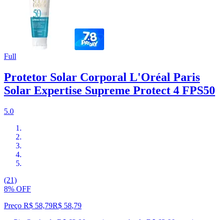
Full
Protetor Solar Corporal L'Oréal Paris
Solar Expertise Supreme Protect 4 FPS50
5.0
(21)
8% OFF
Preço R$ 58,79
R$
58
,
79