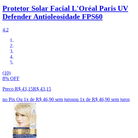
Protetor Solar Facial L'Oréal Paris UV
Defender Antioleosidade FPS60
4.2
(10)
8% OFF
Preço R$ 43,15
R$
43
,
15
no Pix
Ou 1x de R$ 46,90 sem juros
ou
1
x de
R$ 46,90
sem juros