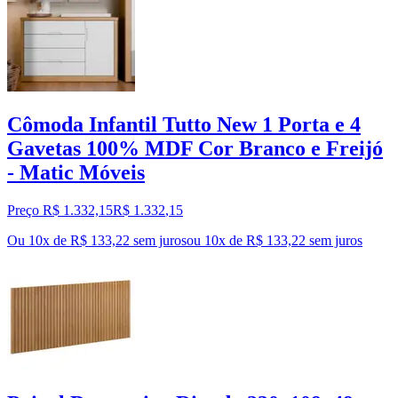
Cômoda Infantil Tutto New 1 Porta e 4
Gavetas 100% MDF Cor Branco e Freijó
- Matic Móveis
Preço R$ 1.332,15
R$
1.332
,
15
Ou 10x de R$ 133,22 sem juros
ou
10
x de
R$ 133,22
sem juros