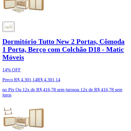
Dormitório Tutto New 2 Portas, Cômoda
1 Porta, Berço com Colchão D18 - Matic
Móveis
14% OFF
Preço R$ 4.301,14
R$
4.301
,
14
no Pix
Ou 12x de R$ 416,78 sem juros
ou
12
x de
R$ 416,78
sem
juros