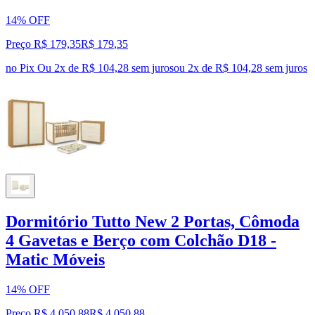
14% OFF
Preço R$ 179,35
R$
179
,
35
no Pix
Ou 2x de R$ 104,28 sem juros
ou
2
x de
R$ 104,28
sem juros
Dormitório Tutto New 2 Portas, Cômoda
4 Gavetas e Berço com Colchão D18 -
Matic Móveis
14% OFF
Preço R$ 4.050,88
R$
4.050
,
88