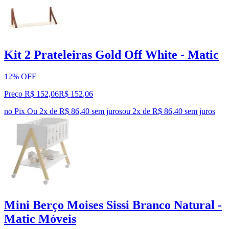
Kit 2 Prateleiras Gold Off White - Matic
12% OFF
Preço R$ 152,06
R$
152
,
06
no Pix
Ou 2x de R$ 86,40 sem juros
ou
2
x de
R$ 86,40
sem juros
Mini Berço Moises Sissi Branco Natural -
Matic Móveis