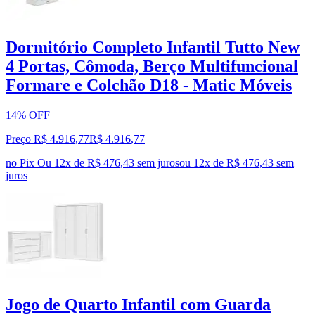
Dormitório Completo Infantil Tutto New
4 Portas, Cômoda, Berço Multifuncional
Formare e Colchão D18 - Matic Móveis
14% OFF
Preço R$ 4.916,77
R$
4.916
,
77
no Pix
Ou 12x de R$ 476,43 sem juros
ou
12
x de
R$ 476,43
sem
juros
Jogo de Quarto Infantil com Guarda