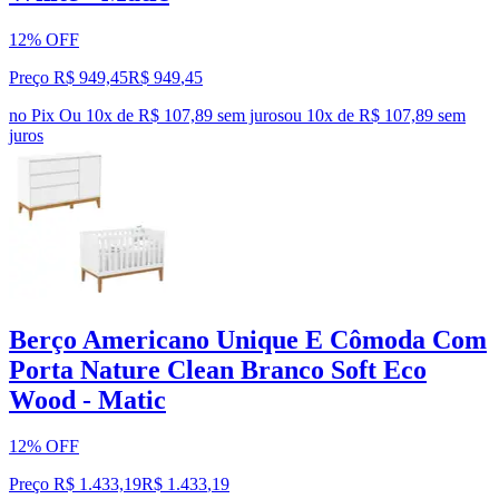
12% OFF
Preço R$ 949,45
R$
949
,
45
no Pix
Ou 10x de R$ 107,89 sem juros
ou
10
x de
R$ 107,89
sem
juros
Berço Americano Unique E Cômoda Com
Porta Nature Clean Branco Soft Eco
Wood - Matic
12% OFF
Preço R$ 1.433,19
R$
1.433
,
19