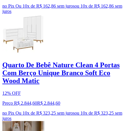
no Pix
Ou 10x de R$ 162,86 sem juros
ou
10
x de
R$ 162,86
sem
juros
Quarto De Bebê Nature Clean 4 Portas
Com Berço Unique Branco Soft Eco
Wood Matic
12% OFF
Preço R$ 2.844,60
R$
2.844
,
60
no Pix
Ou 10x de R$ 323,25 sem juros
ou
10
x de
R$ 323,25
sem
juros