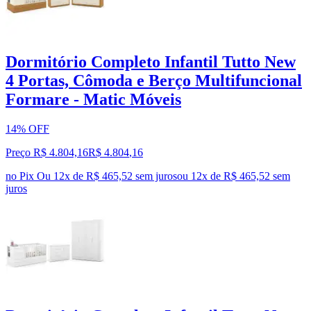
Dormitório Completo Infantil Tutto New
4 Portas, Cômoda e Berço Multifuncional
Formare - Matic Móveis
14% OFF
Preço R$ 4.804,16
R$
4.804
,
16
no Pix
Ou 12x de R$ 465,52 sem juros
ou
12
x de
R$ 465,52
sem
juros