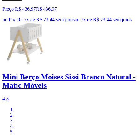
Preço R$ 436,97
R$
436
,
97
no Pix
Ou 7x de R$ 73,44 sem juros
ou
7
x de
R$ 73,44
sem juros
Mini Berço Moises Sissi Branco Natural -
Matic Móveis
4.8