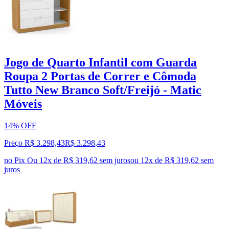
Jogo de Quarto Infantil com Guarda
Roupa 2 Portas de Correr e Cômoda
Tutto New Branco Soft/Freijó - Matic
Móveis
14% OFF
Preço R$ 3.298,43
R$
3.298
,
43
no Pix
Ou 12x de R$ 319,62 sem juros
ou
12
x de
R$ 319,62
sem
juros