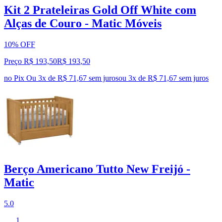
Kit 2 Prateleiras Gold Off White com
Alças de Couro - Matic Móveis
10% OFF
Preço R$ 193,50
R$
193
,
50
no Pix
Ou 3x de R$ 71,67 sem juros
ou
3
x de
R$ 71,67
sem juros
Berço Americano Tutto New Freijó -
Matic
5.0