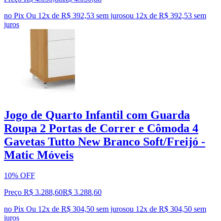
no Pix
Ou 12x de R$ 392,53 sem juros
ou
12
x de
R$ 392,53
sem
juros
Jogo de Quarto Infantil com Guarda
Roupa 2 Portas de Correr e Cômoda 4
Gavetas Tutto New Branco Soft/Freijó -
Matic Móveis
10% OFF
Preço R$ 3.288,60
R$
3.288
,
60
no Pix
Ou 12x de R$ 304,50 sem juros
ou
12
x de
R$ 304,50
sem
juros