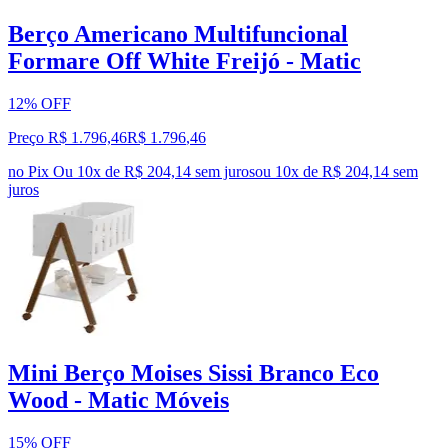
Berço Americano Multifuncional
Formare Off White Freijó - Matic
12% OFF
Preço R$ 1.796,46
R$
1.796
,
46
no Pix
Ou 10x de R$ 204,14 sem juros
ou
10
x de
R$ 204,14
sem
juros
Mini Berço Moises Sissi Branco Eco
Wood - Matic Móveis
15% OFF