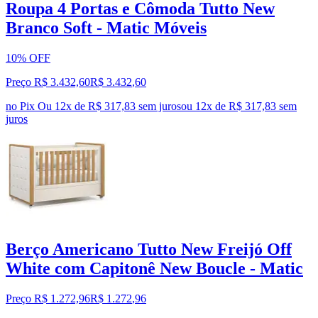
Roupa 4 Portas e Cômoda Tutto New
Branco Soft - Matic Móveis
10% OFF
Preço R$ 3.432,60
R$
3.432
,
60
no Pix
Ou 12x de R$ 317,83 sem juros
ou
12
x de
R$ 317,83
sem
juros
Berço Americano Tutto New Freijó Off
White com Capitonê New Boucle - Matic
Preço R$ 1.272,96
R$
1.272
,
96