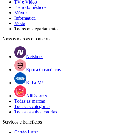
TV e Vídeo
Eletrodomésticos
Móveis
Informática
Moda
Todos os departamentos
Nossas marcas e parceiros
Netshoes
Epoca Cosméticos
KaBuM!
AliExpress
Todas as marcas
Todas as categorias
Todas as subcategorias
Serviços e benefícios
Cartão Luiza