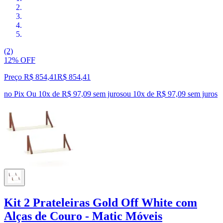
(2)
12% OFF
Preço R$ 854,41
R$
854
,
41
no Pix
Ou 10x de R$ 97,09 sem juros
ou
10
x de
R$ 97,09
sem juros
Kit 2 Prateleiras Gold Off White com
Alças de Couro - Matic Móveis