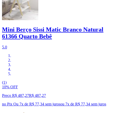
Mini Berço Sissi Matic Branco Natural
61366 Quarto Bebê
5.0
(1)
10% OFF
Preço R$ 487,27
R$
487
,
27
no Pix
Ou 7x de R$ 77,34 sem juros
ou
7
x de
R$ 77,34
sem juros