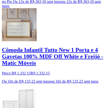
no Pix
Ou 12x de R$ 363,10 sem juros
ou
12
x de
R$ 363,10
sem
juros
Cômoda Infantil Tutto New 1 Porta e 4
Gavetas 100% MDF Off White e Freijó -
Matic Móveis
Preço R$ 1.332,15
R$
1.332
,
15
Ou 10x de R$ 133,22 sem juros
ou
10
x de
R$ 133,22
sem juros