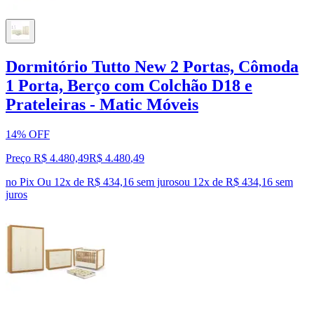
Dormitório Tutto New 2 Portas, Cômoda
1 Porta, Berço com Colchão D18 e
Prateleiras - Matic Móveis
14% OFF
Preço R$ 4.480,49
R$
4.480
,
49
no Pix
Ou 12x de R$ 434,16 sem juros
ou
12
x de
R$ 434,16
sem
juros