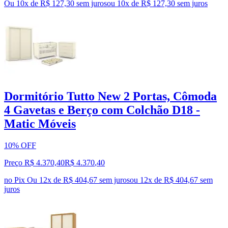
Ou 10x de R$ 127,30 sem juros
ou
10
x de
R$ 127,30
sem juros
Dormitório Tutto New 2 Portas, Cômoda
4 Gavetas e Berço com Colchão D18 -
Matic Móveis
10% OFF
Preço R$ 4.370,40
R$
4.370
,
40
no Pix
Ou 12x de R$ 404,67 sem juros
ou
12
x de
R$ 404,67
sem
juros