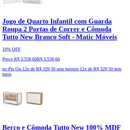
Jogo de Quarto Infantil com Guarda
Roupa 2 Portas de Correr e Cômoda
Tutto New Branco Soft - Matic Móveis
10% OFF
Preço R$ 3.558,60
R$
3.558
,
60
no Pix
Ou 12x de R$ 329,50 sem juros
ou
12
x de
R$ 329,50
sem
juros
Berço e Cômoda Tutto New 100% MDF