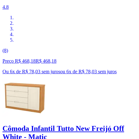
4.8
(8)
Preço R$ 468,18
R$
468
,
18
Ou 6x de R$ 78,03 sem juros
ou
6
x de
R$ 78,03
sem juros
Cômoda Infantil Tutto New Freijó Off
White - Matic