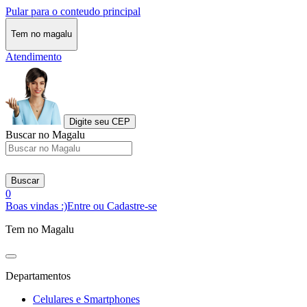
Pular para o conteudo principal
Tem no magalu
Atendimento
Digite seu CEP
Buscar no Magalu
Buscar
0
Boas vindas :)
Entre ou Cadastre-se
Tem no Magalu
Departamentos
Celulares e Smartphones