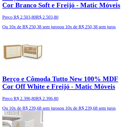
Cor Branco Soft e Freijó - Matic Móveis
Preço R$ 2.503,80
R$
2.503
,
80
Ou 10x de R$ 250,38 sem juros
ou
10
x de
R$ 250,38
sem juros
Berço e Cômoda Tutto New 100% MDF
Cor Off White e Freijó - Matic Móveis
Preço R$ 2.396,80
R$
2.396
,
80
Ou 10x de R$ 239,68 sem juros
ou
10
x de
R$ 239,68
sem juros