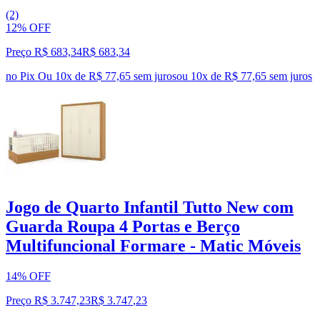
(2)
12% OFF
Preço R$ 683,34
R$
683
,
34
no Pix
Ou 10x de R$ 77,65 sem juros
ou
10
x de
R$ 77,65
sem juros
Jogo de Quarto Infantil Tutto New com
Guarda Roupa 4 Portas e Berço
Multifuncional Formare - Matic Móveis
14% OFF
Preço R$ 3.747,23
R$
3.747
,
23