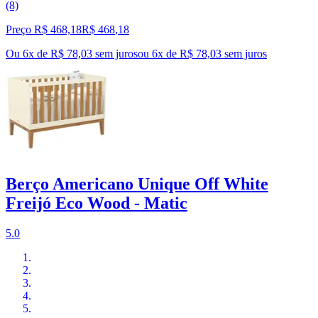
(8)
Preço R$ 468,18
R$
468
,
18
Ou 6x de R$ 78,03 sem juros
ou
6
x de
R$ 78,03
sem juros
Berço Americano Unique Off White
Freijó Eco Wood - Matic
5.0