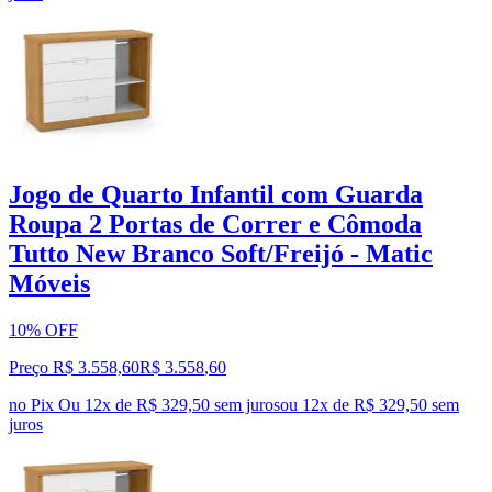
Jogo de Quarto Infantil com Guarda
Roupa 2 Portas de Correr e Cômoda
Tutto New Branco Soft/Freijó - Matic
Móveis
10% OFF
Preço R$ 3.558,60
R$
3.558
,
60
no Pix
Ou 12x de R$ 329,50 sem juros
ou
12
x de
R$ 329,50
sem
juros