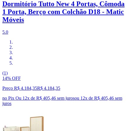
Dormitório Tutto New 4 Portas, Cômoda
1 Porta, Berço com Colchão D18 - Matic
Móveis
5.0
(1)
14% OFF
Preço R$ 4.184,35
R$
4.184
,
35
no Pix
Ou 12x de R$ 405,46 sem juros
ou
12
x de
R$ 405,46
sem
juros