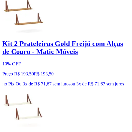
Kit 2 Prateleiras Gold Freijó com Alças
de Couro - Matic Móveis
10% OFF
Preço R$ 193,50
R$
193
,
50
no Pix
Ou 3x de R$ 71,67 sem juros
ou
3
x de
R$ 71,67
sem juros