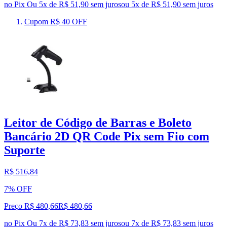
no Pix
Ou 5x de R$ 51,90 sem juros
ou
5
x de
R$ 51,90
sem juros
Cupom R$ 40 OFF
Leitor de Código de Barras e Boleto
Bancário 2D QR Code Pix sem Fio com
Suporte
R$ 516,84
7% OFF
Preço R$ 480,66
R$
480
,
66
no Pix
Ou 7x de R$ 73,83 sem juros
ou
7
x de
R$ 73,83
sem juros