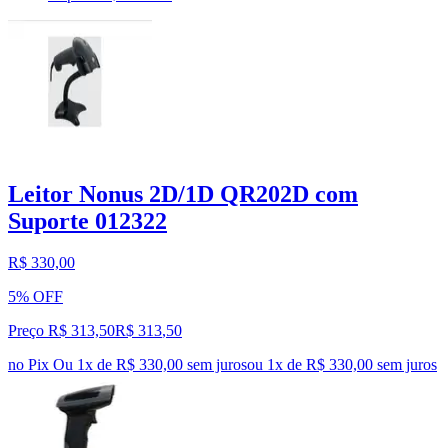
Leitor Nonus 2D/1D QR202D com
Suporte 012322
R$ 330,00
5% OFF
Preço R$ 313,50
R$
313
,
50
no Pix
Ou 1x de R$ 330,00 sem juros
ou
1
x de
R$ 330,00
sem juros