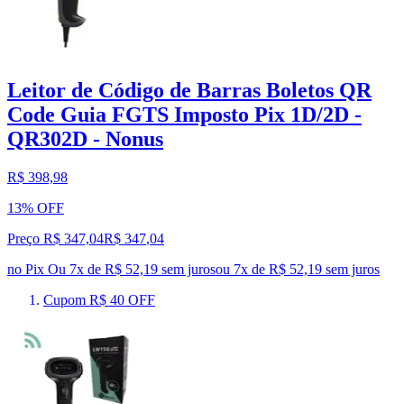
Leitor de Código de Barras Boletos QR
Code Guia FGTS Imposto Pix 1D/2D -
QR302D - Nonus
R$ 398,98
13% OFF
Preço R$ 347,04
R$
347
,
04
no Pix
Ou 7x de R$ 52,19 sem juros
ou
7
x de
R$ 52,19
sem juros
Cupom R$ 40 OFF