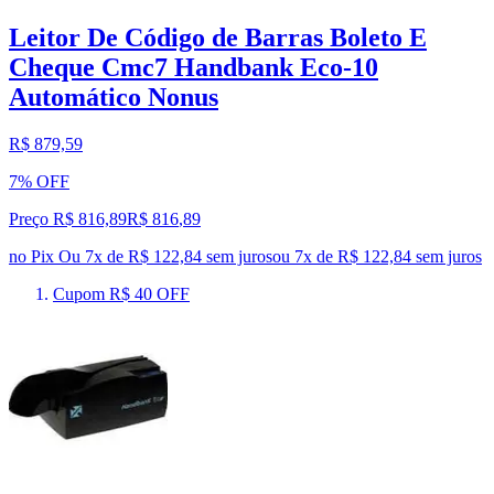
Leitor De Código de Barras Boleto E
Cheque Cmc7 Handbank Eco-10
Automático Nonus
R$ 879,59
7% OFF
Preço R$ 816,89
R$
816
,
89
no Pix
Ou 7x de R$ 122,84 sem juros
ou
7
x de
R$ 122,84
sem juros
Cupom R$ 40 OFF