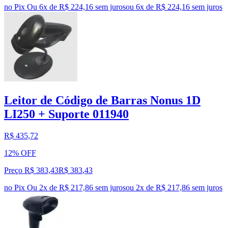
no Pix
Ou 6x de R$ 224,16 sem juros
ou
6
x de
R$ 224,16
sem juros
Leitor de Código de Barras Nonus 1D
LI250 + Suporte 011940
R$ 435,72
12% OFF
Preço R$ 383,43
R$
383
,
43
no Pix
Ou 2x de R$ 217,86 sem juros
ou
2
x de
R$ 217,86
sem juros