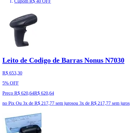
Cupom R$ 40 OFF
Leito de Codigo de Barras Nonus N7030
R$ 653,30
5% OFF
Preço R$ 620,64
R$
620
,
64
no Pix
Ou 3x de R$ 217,77 sem juros
ou
3
x de
R$ 217,77
sem juros