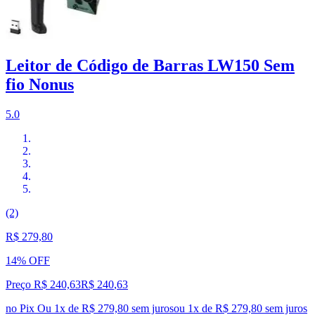
Leitor de Código de Barras LW150 Sem
fio Nonus
5.0
(2)
R$ 279,80
14% OFF
Preço R$ 240,63
R$
240
,
63
no Pix
Ou 1x de R$ 279,80 sem juros
ou
1
x de
R$ 279,80
sem juros