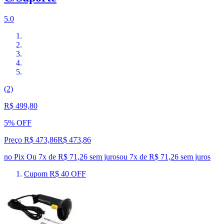
5.0
(2)
R$ 499,80
5% OFF
Preço R$ 473,86
R$
473
,
86
no Pix
Ou 7x de R$ 71,26 sem juros
ou
7
x de
R$ 71,26
sem juros
Cupom R$ 40 OFF