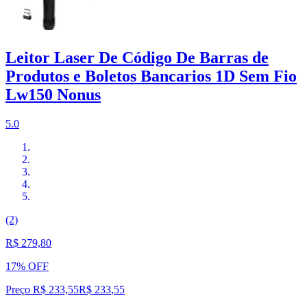
Leitor Laser De Código De Barras de
Produtos e Boletos Bancarios 1D Sem Fio
Lw150 Nonus
5.0
(2)
R$ 279,80
17% OFF
Preço R$ 233,55
R$
233
,
55