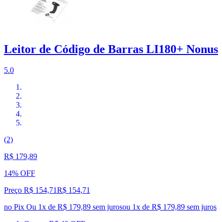
Leitor de Código de Barras LI180+ Nonus
5.0
(2)
R$ 179,89
14% OFF
Preço R$ 154,71
R$
154
,
71
no Pix
Ou 1x de R$ 179,89 sem juros
ou
1
x de
R$ 179,89
sem juros