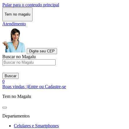
Pular para o conteudo principal
Tem no magalu
Atendimento
Digite seu CEP
Buscar no Magalu
Buscar
0
Boas vindas :)
Entre ou Cadastre-se
Tem no Magalu
Departamentos
Celulares e Smartphones