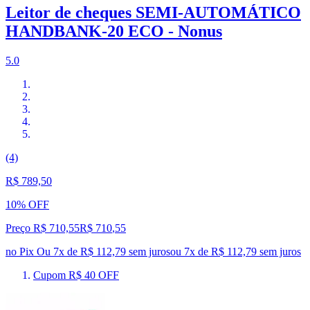
Leitor de cheques SEMI-AUTOMÁTICO
HANDBANK-20 ECO - Nonus
5.0
(4)
R$ 789,50
10% OFF
Preço R$ 710,55
R$
710
,
55
no Pix
Ou 7x de R$ 112,79 sem juros
ou
7
x de
R$ 112,79
sem juros
Cupom R$ 40 OFF