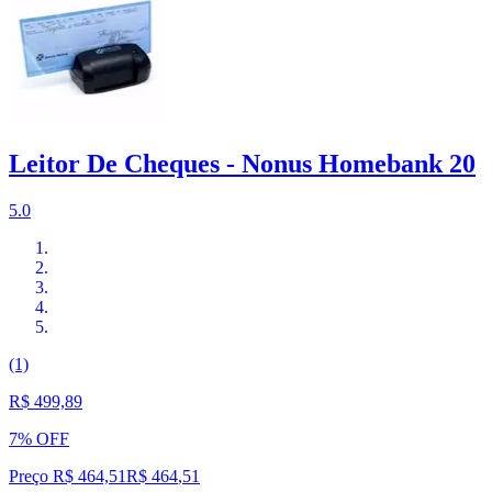
Leitor De Cheques - Nonus Homebank 20
5.0
(1)
R$ 499,89
7% OFF
Preço R$ 464,51
R$
464
,
51