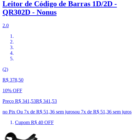
Leitor de Código de Barras 1D/2D -
QR302D - Nonus
2.0
(2)
R$ 378,50
10% OFF
Preço R$ 341,53
R$
341
,
53
no Pix
Ou 7x de R$ 51,36 sem juros
ou
7
x de
R$ 51,36
sem juros
Cupom R$ 40 OFF