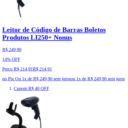
Leitor de Código de Barras Boletos
Produtos LI250+ Nonus
R$ 249,90
14% OFF
Preço R$ 214,91
R$
214
,
91
no Pix
Ou 1x de R$ 249,90 sem juros
ou
1
x de
R$ 249,90
sem juros
Cupom R$ 40 OFF