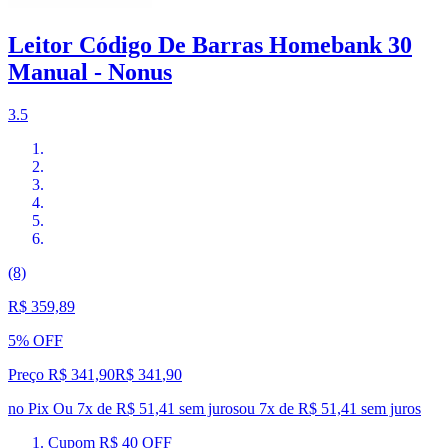
Leitor Código De Barras Homebank 30
Manual - Nonus
3.5
(8)
R$ 359,89
5% OFF
Preço R$ 341,90
R$
341
,
90
no Pix
Ou 7x de R$ 51,41 sem juros
ou
7
x de
R$ 51,41
sem juros
Cupom R$ 40 OFF