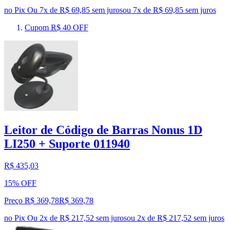
no Pix
Ou 7x de R$ 69,85 sem juros
ou
7
x de
R$ 69,85
sem juros
Cupom R$ 40 OFF
Leitor de Código de Barras Nonus 1D
LI250 + Suporte 011940
R$ 435,03
15% OFF
Preço R$ 369,78
R$
369
,
78
no Pix
Ou 2x de R$ 217,52 sem juros
ou
2
x de
R$ 217,52
sem juros