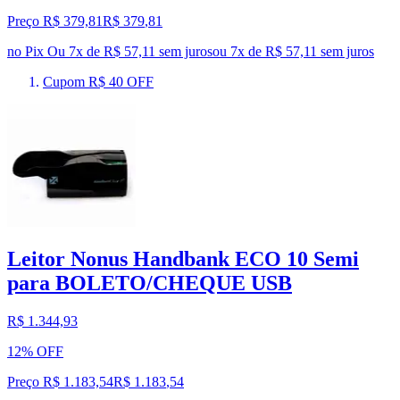
Preço R$ 379,81
R$
379
,
81
no Pix
Ou 7x de R$ 57,11 sem juros
ou
7
x de
R$ 57,11
sem juros
Cupom R$ 40 OFF
Leitor Nonus Handbank ECO 10 Semi
para BOLETO/CHEQUE USB
R$ 1.344,93
12% OFF
Preço R$ 1.183,54
R$
1.183
,
54