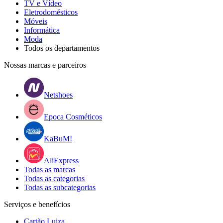
TV e Vídeo
Eletrodomésticos
Móveis
Informática
Moda
Todos os departamentos
Nossas marcas e parceiros
Netshoes
Epoca Cosméticos
KaBuM!
AliExpress
Todas as marcas
Todas as categorias
Todas as subcategorias
Serviços e benefícios
Cartão Luiza