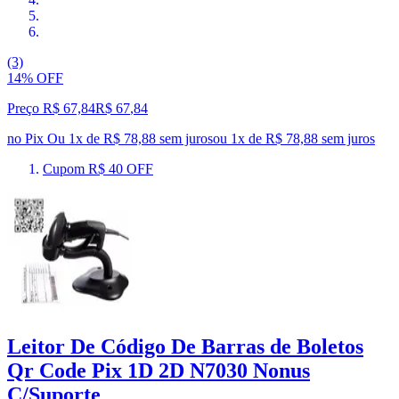
(3)
14% OFF
Preço R$ 67,84
R$
67
,
84
no Pix
Ou 1x de R$ 78,88 sem juros
ou
1
x de
R$ 78,88
sem juros
Cupom R$ 40 OFF
Leitor De Código De Barras de Boletos
Qr Code Pix 1D 2D N7030 Nonus
C/Suporte