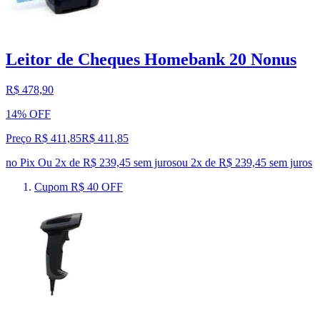
Leitor de Cheques Homebank 20 Nonus
R$ 478,90
14% OFF
Preço R$ 411,85
R$
411
,
85
no Pix
Ou 2x de R$ 239,45 sem juros
ou
2
x de
R$ 239,45
sem juros
Cupom R$ 40 OFF