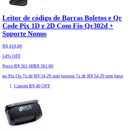
Leitor de código de Barras Boletos e Qr
Code Pix 1D e 2D Com Fio Qr302d +
Suporte Nonus
R$ 419,89
14% OFF
Preço R$ 361,00
R$
361
,
00
no Pix
Ou 7x de R$ 54,29 sem juros
ou
7
x de
R$ 54,29
sem juros
Cupom R$ 40 OFF