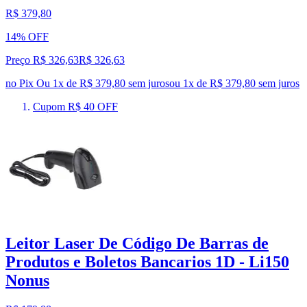
R$ 379,80
14% OFF
Preço R$ 326,63
R$
326
,
63
no Pix
Ou 1x de R$ 379,80 sem juros
ou
1
x de
R$ 379,80
sem juros
Cupom R$ 40 OFF
Leitor Laser De Código De Barras de
Produtos e Boletos Bancarios 1D - Li150
Nonus