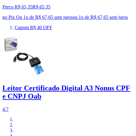
Preço R$ 65,35
R$
65
,
35
no Pix
Ou 1x de R$ 67,65 sem juros
ou
1
x de
R$ 67,65
sem juros
Cupom R$ 40 OFF
Leitor Certificado Digital A3 Nonus CPF
e CNPJ Oab
4.7