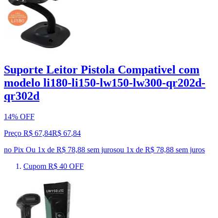
Suporte Leitor Pistola Compativel com
modelo li180-li150-lw150-lw300-qr202d-
qr302d
14% OFF
Preço R$ 67,84
R$
67
,
84
no Pix
Ou 1x de R$ 78,88 sem juros
ou
1
x de
R$ 78,88
sem juros
Cupom R$ 40 OFF