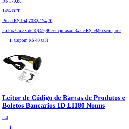
R$ 179,88
14% OFF
Preço R$ 154,70
R$
154
,
70
no Pix
Ou 3x de R$ 59,96 sem juros
ou
3
x de
R$ 59,96
sem juros
Cupom R$ 40 OFF
Leitor de Código de Barras de Produtos e
Boletos Bancarios 1D LI180 Nonus
5.0