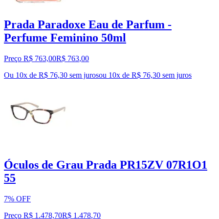
Prada Paradoxe Eau de Parfum -
Perfume Feminino 50ml
Preço R$ 763,00
R$
763
,
00
Ou 10x de R$ 76,30 sem juros
ou
10
x de
R$ 76,30
sem juros
Óculos de Grau Prada PR15ZV 07R1O1
55
7% OFF
Preço R$ 1.478,70
R$
1.478
,
70