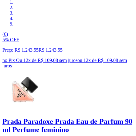
(6)
5% OFF
Preço R$ 1.243,55
R$
1.243
,
55
no Pix
Ou 12x de R$ 109,08 sem juros
ou
12
x de
R$ 109,08
sem
juros
Prada Paradoxe Prada Eau de Parfum 90
ml Perfume feminino