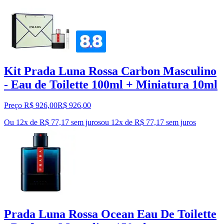
Kit Prada Luna Rossa Carbon Masculino
- Eau de Toilette 100ml + Miniatura 10ml
Preço R$ 926,00
R$
926
,
00
Ou 12x de R$ 77,17 sem juros
ou
12
x de
R$ 77,17
sem juros
Prada Luna Rossa Ocean Eau De Toilette