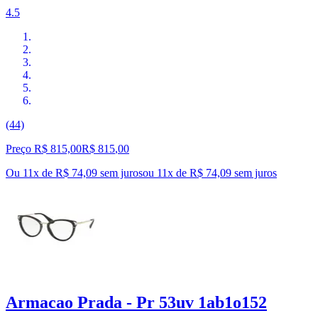
4.5
(44)
Preço R$ 815,00
R$
815
,
00
Ou 11x de R$ 74,09 sem juros
ou
11
x de
R$ 74,09
sem juros
Armacao Prada - Pr 53uv 1ab1o152