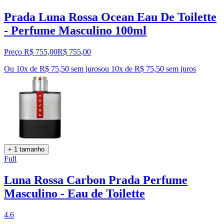
Prada Luna Rossa Ocean Eau De Toilette
- Perfume Masculino 100ml
Preço R$ 755,00
R$
755
,
00
Ou 10x de R$ 75,50 sem juros
ou
10
x de
R$ 75,50
sem juros
+ 1 tamanho
Full
Luna Rossa Carbon Prada Perfume
Masculino - Eau de Toilette
4.6