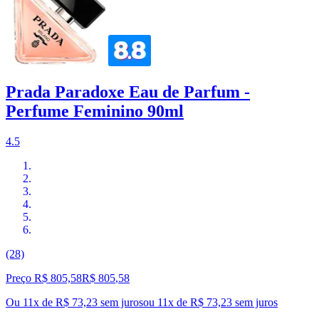
Prada Paradoxe Eau de Parfum -
Perfume Feminino 90ml
4.5
(28)
Preço R$ 805,58
R$
805
,
58
Ou 11x de R$ 73,23 sem juros
ou
11
x de
R$ 73,23
sem juros