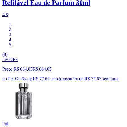
Refilável Eau de Parfum 30ml
4.8
(8)
5% OFF
Preço R$ 664,05
R$
664
,
05
no Pix
Ou 9x de R$ 77,67 sem juros
ou
9
x de
R$ 77,67
sem juros
Full