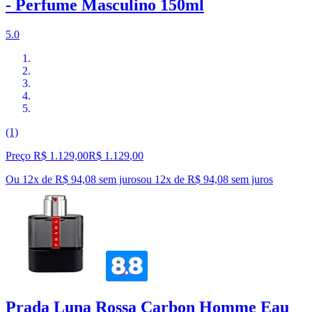
- Perfume Masculino 150ml
5.0
(1)
Preço R$ 1.129,00
R$
1.129
,
00
Ou 12x de R$ 94,08 sem juros
ou
12
x de
R$ 94,08
sem juros
Prada Luna Rossa Carbon Homme Eau