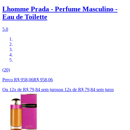
Lhomme Prada - Perfume Masculino -
Eau de Toilette
5.0
(20)
Preço R$ 958,06
R$
958
,
06
Ou 12x de R$ 79,84 sem juros
ou
12
x de
R$ 79,84
sem juros