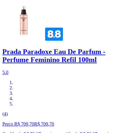
Prada Paradoxe Eau De Parfum -
Perfume Feminino Refil 100ml
5.0
(4)
Preço R$ 709,70
R$
709
,
70