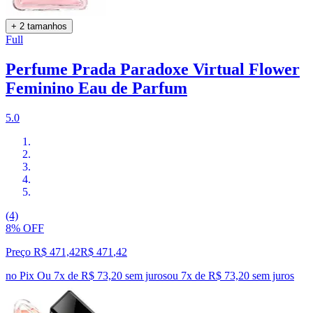
+ 2 tamanhos
Full
Perfume Prada Paradoxe Virtual Flower
Feminino Eau de Parfum
5.0
(4)
8% OFF
Preço R$ 471,42
R$
471
,
42
no Pix
Ou 7x de R$ 73,20 sem juros
ou
7
x de
R$ 73,20
sem juros