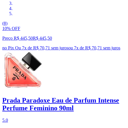
(8)
10% OFF
Preço R$ 445,50
R$
445
,
50
no Pix
Ou 7x de R$ 70,71 sem juros
ou
7
x de
R$ 70,71
sem juros
Prada Paradoxe Eau de Parfum Intense
Perfume Feminino 90ml
5.0