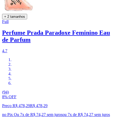
+ 2 tamanhos
Full
Perfume Prada Paradoxe Feminino Eau
de Parfum
4.7
(94)
8% OFF
Preço R$ 478,29
R$
478
,
29
no Pix
Ou 7x de R$ 74,27 sem juros
ou
7
x de
R$ 74,27
sem juros