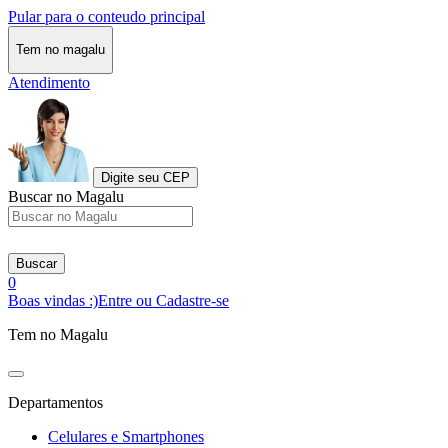
Pular para o conteudo principal
Tem no magalu
Atendimento
Digite seu CEP
Buscar no Magalu
Buscar
0
Boas vindas :)
Entre ou Cadastre-se
Tem no Magalu
Departamentos
Celulares e Smartphones