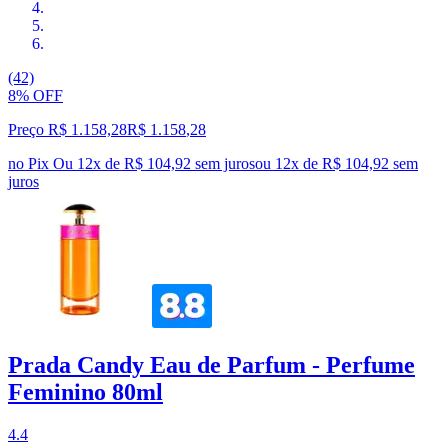
(42)
8% OFF
Preço R$ 1.158,28
R$
1.158
,
28
no Pix
Ou 12x de R$ 104,92 sem juros
ou
12
x de
R$ 104,92
sem
juros
Prada Candy Eau de Parfum - Perfume
Feminino 80ml
4.4