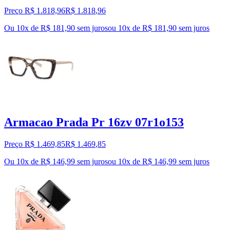
Preço R$ 1.818,96
R$
1.818
,
96
Ou 10x de R$ 181,90 sem juros
ou
10
x de
R$ 181,90
sem juros
Armacao Prada Pr 16zv 07r1o153
Preço R$ 1.469,85
R$
1.469
,
85
Ou 10x de R$ 146,99 sem juros
ou
10
x de
R$ 146,99
sem juros