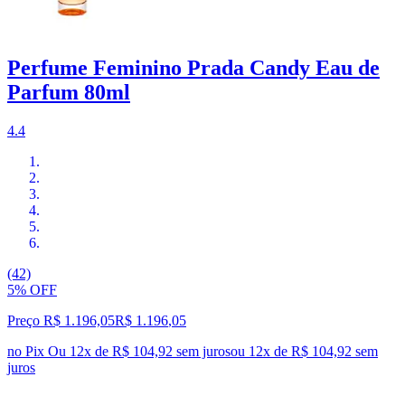
Perfume Feminino Prada Candy Eau de
Parfum 80ml
4.4
(42)
5% OFF
Preço R$ 1.196,05
R$
1.196
,
05
no Pix
Ou 12x de R$ 104,92 sem juros
ou
12
x de
R$ 104,92
sem
juros