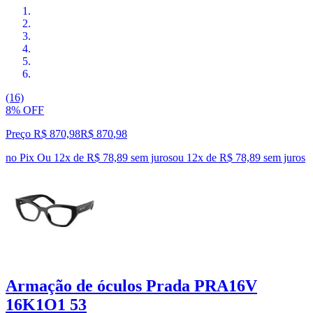
(16)
8% OFF
Preço R$ 870,98
R$
870
,
98
no Pix
Ou 12x de R$ 78,89 sem juros
ou
12
x de
R$ 78,89
sem juros
Armação de óculos Prada PRA16V
16K1O1 53