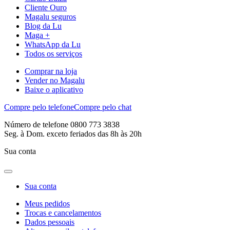
Cliente Ouro
Magalu seguros
Blog da Lu
Maga +
WhatsApp da Lu
Todos os serviços
Comprar na loja
Vender no Magalu
Baixe o aplicativo
Compre pelo telefone
Compre pelo chat
Número de telefone 0800 773 3838
Seg. à Dom. exceto feriados das 8h às 20h
Sua conta
Sua conta
Meus pedidos
Trocas e cancelamentos
Dados pessoais