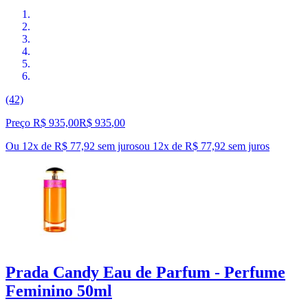
(42)
Preço R$ 935,00
R$
935
,
00
Ou 12x de R$ 77,92 sem juros
ou
12
x de
R$ 77,92
sem juros
Prada Candy Eau de Parfum - Perfume
Feminino 50ml