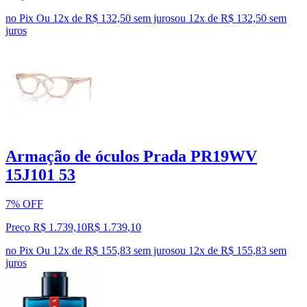
no Pix
Ou 12x de R$ 132,50 sem juros
ou
12
x de
R$ 132,50
sem
juros
Armação de óculos Prada PR19WV
15J101 53
7% OFF
Preço R$ 1.739,10
R$
1.739
,
10
no Pix
Ou 12x de R$ 155,83 sem juros
ou
12
x de
R$ 155,83
sem
juros