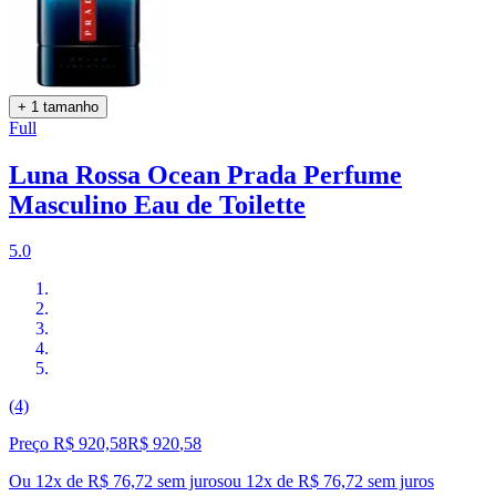
+ 1 tamanho
Full
Luna Rossa Ocean Prada Perfume
Masculino Eau de Toilette
5.0
(4)
Preço R$ 920,58
R$
920
,
58
Ou 12x de R$ 76,72 sem juros
ou
12
x de
R$ 76,72
sem juros