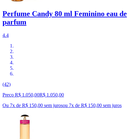
Perfume Candy 80 ml Feminino eau de
parfum
4.4
(42)
Preço R$ 1.050,00
R$
1.050
,
00
Ou 7x de R$ 150,00 sem juros
ou
7
x de
R$ 150,00
sem juros