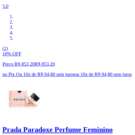
5.0
(2)
10% OFF
Preço R$ 853,20
R$
853
,
20
no Pix
Ou 10x de R$ 94,80 sem juros
ou
10
x de
R$ 94,80
sem juros
Prada Paradoxe Perfume Feminino