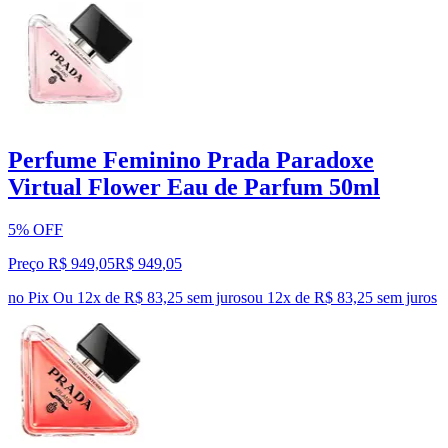
Perfume Feminino Prada Paradoxe
Virtual Flower Eau de Parfum 50ml
5% OFF
Preço R$ 949,05
R$
949
,
05
no Pix
Ou 12x de R$ 83,25 sem juros
ou
12
x de
R$ 83,25
sem juros