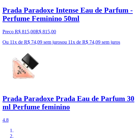
Prada Paradoxe Intense Eau de Parfum -
Perfume Feminino 50ml
Preço R$ 815,00
R$
815
,
00
Ou 11x de R$ 74,09 sem juros
ou
11
x de
R$ 74,09
sem juros
Prada Paradoxe Prada Eau de Parfum 30
ml Perfume feminino
4.8