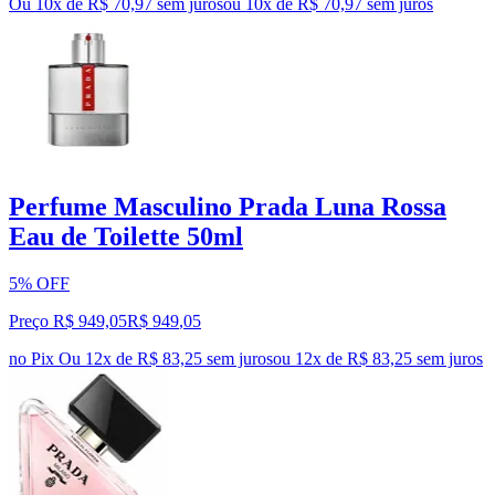
Ou 10x de R$ 70,97 sem juros
ou
10
x de
R$ 70,97
sem juros
Perfume Masculino Prada Luna Rossa
Eau de Toilette 50ml
5% OFF
Preço R$ 949,05
R$
949
,
05
no Pix
Ou 12x de R$ 83,25 sem juros
ou
12
x de
R$ 83,25
sem juros