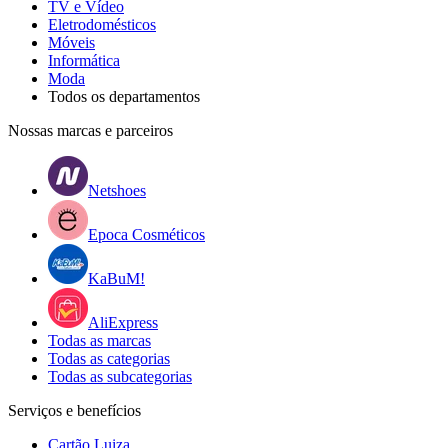
TV e Vídeo
Eletrodomésticos
Móveis
Informática
Moda
Todos os departamentos
Nossas marcas e parceiros
Netshoes
Epoca Cosméticos
KaBuM!
AliExpress
Todas as marcas
Todas as categorias
Todas as subcategorias
Serviços e benefícios
Cartão Luiza