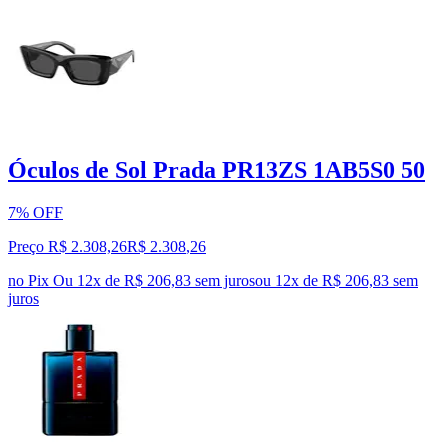
Óculos de Sol Prada PR13ZS 1AB5S0 50
7% OFF
Preço R$ 2.308,26
R$
2.308
,
26
no Pix
Ou 12x de R$ 206,83 sem juros
ou
12
x de
R$ 206,83
sem
juros