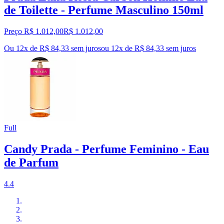
de Toilette - Perfume Masculino 150ml
Preço R$ 1.012,00
R$
1.012
,
00
Ou 12x de R$ 84,33 sem juros
ou
12
x de
R$ 84,33
sem juros
Full
Candy Prada - Perfume Feminino - Eau
de Parfum
4.4