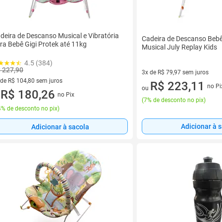
deira de Descanso Musical e Vibratória
Cadeira de Descanso Bebê
ra Bebê Gigi Protek até 11kg
Musical July Replay Kids
4.5 (384)
 227,90
3x de R$ 79,97 sem juros
 de R$ 104,80 sem juros
3 vez de R$ 79,97 sem juros
R$ 223,11
no Pi
ou
ez de R$ 104,80 sem juros
R$ 180,26
no Pix
u
(
7% de desconto no pix
)
% de desconto no pix
)
Adicionar à 
Adicionar à sacola