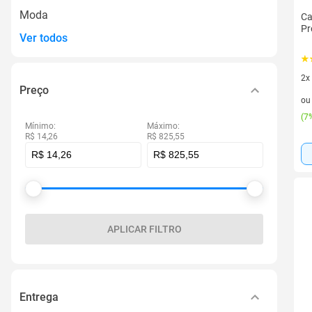
Moda
Ca
Pr
Ver todos
2x
Preço
2 v
o
(
7%
Mínimo:
Máximo:
R$ 14,26
R$ 825,55
APLICAR FILTRO
Entrega