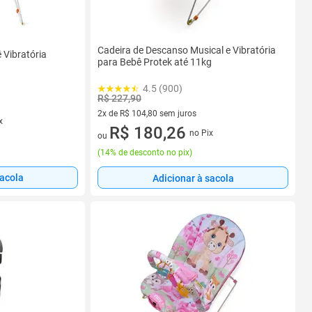
Cadeira de Descanso Musical e Vibratória
 Vibratória
para Bebê Protek até 11kg
4.5 (900)
R$ 227,90
2x de R$ 104,80 sem juros
x
2 vez de R$ 104,80 sem juros
R$ 180,26
no Pix
ou
(
14% de desconto no pix
)
sacola
Adicionar à sacola