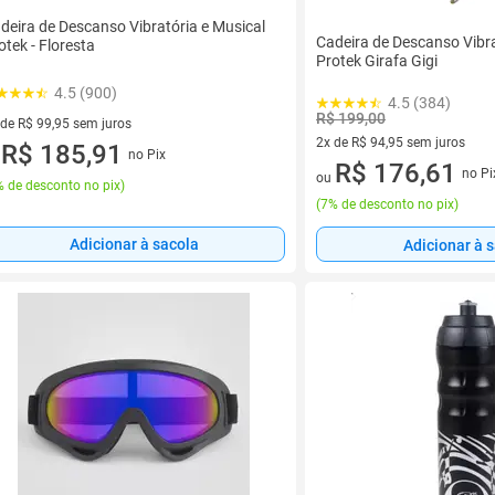
deira de Descanso Vibratória e Musical
Cadeira de Descanso Vibra
otek - Floresta
Protek Girafa Gigi
4.5 (900)
4.5 (384)
R$ 199,00
 de R$ 99,95 sem juros
2x de R$ 94,95 sem juros
ez de R$ 99,95 sem juros
R$ 185,91
no Pix
u
2 vez de R$ 94,95 sem juros
R$ 176,61
no Pi
ou
 de desconto no pix
)
(
7% de desconto no pix
)
Adicionar à sacola
Adicionar à 