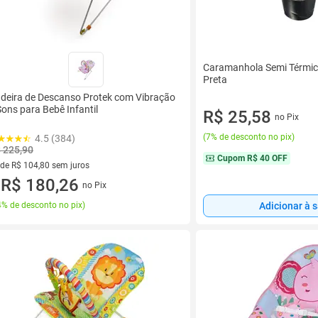
Caramanhola Semi Térmi
Preta
deira de Descanso Protek com Vibração
Sons para Bebê Infantil
R$ 25,58
no Pix
(
7% de desconto no pix
)
4.5 (384)
 225,90
Cupom
R$ 40 OFF
 de R$ 104,80 sem juros
ez de R$ 104,80 sem juros
R$ 180,26
no Pix
u
% de desconto no pix
)
Adicionar à 