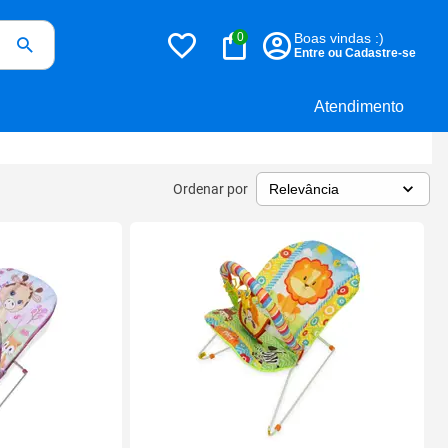
0
Boas vindas :)
Entre ou Cadastre-se
Atendimento
Ordenar por