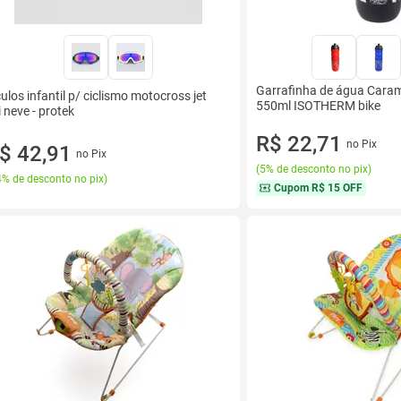
Garrafinha de água Caram
ulos infantil p/ ciclismo motocross jet
550ml ISOTHERM bike
i neve - protek
R$ 22,71
no Pix
$ 42,91
no Pix
(
5% de desconto no pix
)
% de desconto no pix
)
Cupom
R$ 15 OFF