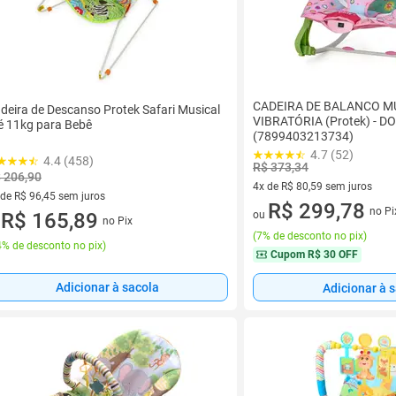
CADEIRA DE BALANCO M
deira de Descanso Protek Safari Musical
VIBRATÓRIA (Protek) - D
é 11kg para Bebê
(7899403213734)
4.7 (52)
4.4 (458)
R$ 373,34
 206,90
4x de R$ 80,59 sem juros
 de R$ 96,45 sem juros
4 vez de R$ 80,59 sem juros
R$ 299,78
no Pi
ez de R$ 96,45 sem juros
R$ 165,89
ou
no Pix
u
(
7% de desconto no pix
)
% de desconto no pix
)
Cupom
R$ 30 OFF
Adicionar à sacola
Adicionar à 