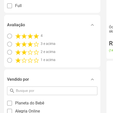
Full
Avaliação
Óc
sk
4
R
3 e acima
(
14
2 e acima
1 e acima
Vendido por
pesquisar
por
filtro
Planeta do Bebê
Alegria Online