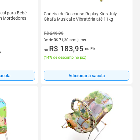
cal para Bebê
Cadeira de Descanso Replay Kids July
om Mordedores
Girafa Musical e Vibratória até 11kg
R$ 246,90
3x de R$ 71,30 sem juros
3 vez de R$ 71,30 sem juros
R$ 183,95
no Pix
ou
x
(
14% de desconto no pix
)
sacola
Adicionar à sacola