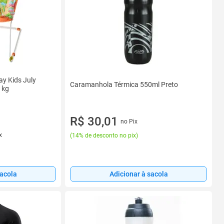
ay Kids July
Caramanhola Térmica 550ml Preto
1kg
R$ 30,01
no Pix
x
(
14% de desconto no pix
)
sacola
Adicionar à sacola