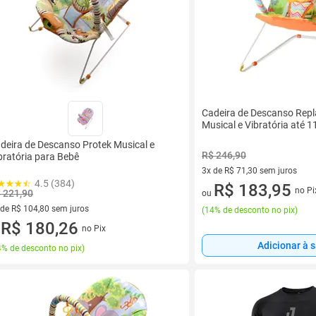
Cadeira de Descanso Repl
Musical e Vibratória até 1
deira de Descanso Protek Musical e
R$ 246,90
bratória para Bebê
3x de R$ 71,30 sem juros
4.5 (384)
3 vez de R$ 71,30 sem juros
R$ 183,95
no Pi
 221,90
ou
 de R$ 104,80 sem juros
(
14% de desconto no pix
)
ez de R$ 104,80 sem juros
R$ 180,26
no Pix
u
Adicionar à 
% de desconto no pix
)