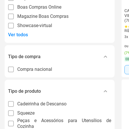
Boas Compras Online
CA
VI
Magazine Boas Compras
(7
Showcase-virtual
R$
Ver todos
3x
3 v
o
(
7%
Tipo de compra
Compra nacional
Tipo de produto
Cadeirinha de Descanso
Squeeze
Peças e Acessórios para Utensílios de
Cozinha