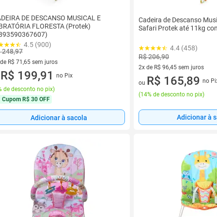
DEIRA DE DESCANSO MUSICAL E
Cadeira de Descanso Musi
BRATÓRIA FLORESTA (Protek)
Safari Protek até 11kg c
893590367607)
4.5 (900)
4.4 (458)
 248,97
R$ 206,90
 de R$ 71,65 sem juros
2x de R$ 96,45 sem juros
ez de R$ 71,65 sem juros
R$ 199,91
no Pix
2 vez de R$ 96,45 sem juros
R$ 165,89
u
no Pi
ou
 de desconto no pix
)
(
14% de desconto no pix
)
Cupom
R$ 30 OFF
Adicionar à 
Adicionar à sacola