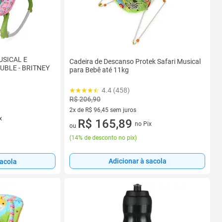
USICAL E
Cadeira de Descanso Protek Safari Musical
OUBLE - BRITNEY
para Bebê até 11kg
4.4 (458)
R$ 206,90
2x de R$ 96,45 sem juros
x
2 vez de R$ 96,45 sem juros
R$ 165,89
no Pix
ou
(
14% de desconto no pix
)
Adicionar à sacola
sacola