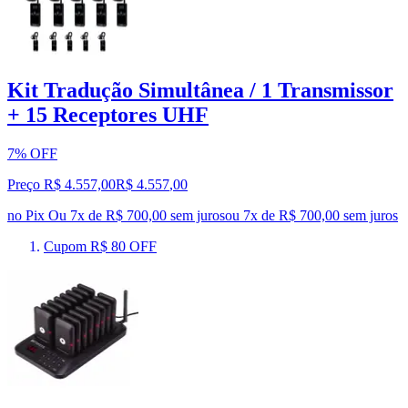
Kit Tradução Simultânea / 1 Transmissor
+ 15 Receptores UHF
7% OFF
Preço R$ 4.557,00
R$
4.557
,
00
no Pix
Ou 7x de R$ 700,00 sem juros
ou
7
x de
R$ 700,00
sem juros
Cupom R$ 80 OFF