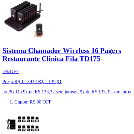
Sistema Chamador Wireless 16 Pagers
Restaurante Clinica Fila TD175
5% OFF
Preço R$ 1.139,91
R$
1.139
,
91
no Pix
Ou 9x de R$ 133,32 sem juros
ou
9
x de
R$ 133,32
sem juros
Cupom R$ 80 OFF