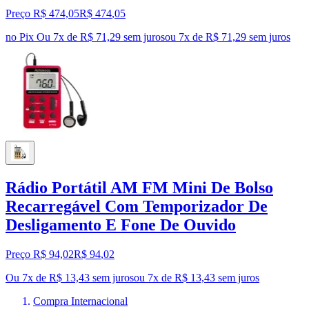
Preço R$ 474,05
R$
474
,
05
no Pix
Ou 7x de R$ 71,29 sem juros
ou
7
x de
R$ 71,29
sem juros
Rádio Portátil AM FM Mini De Bolso
Recarregável Com Temporizador De
Desligamento E Fone De Ouvido
Preço R$ 94,02
R$
94
,
02
Ou 7x de R$ 13,43 sem juros
ou
7
x de
R$ 13,43
sem juros
Compra Internacional