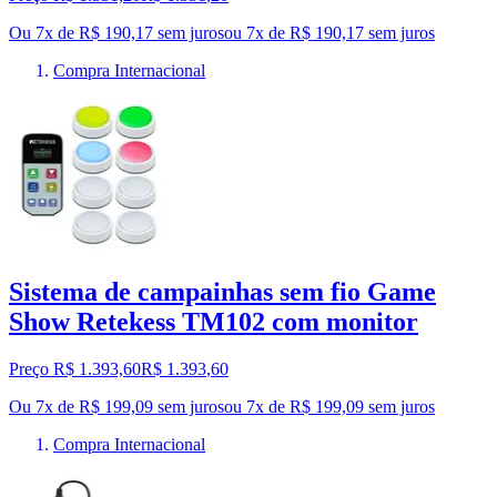
Ou 7x de R$ 190,17 sem juros
ou
7
x de
R$ 190,17
sem juros
Compra Internacional
Sistema de campainhas sem fio Game
Show Retekess TM102 com monitor
Preço R$ 1.393,60
R$
1.393
,
60
Ou 7x de R$ 199,09 sem juros
ou
7
x de
R$ 199,09
sem juros
Compra Internacional