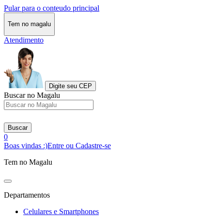
Pular para o conteudo principal
Tem no magalu
Atendimento
Digite seu CEP
Buscar no Magalu
Buscar
0
Boas vindas :)
Entre ou Cadastre-se
Tem no Magalu
Departamentos
Celulares e Smartphones