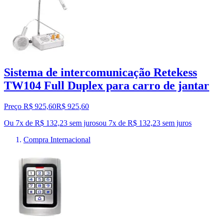
Sistema de intercomunicação Retekess
TW104 Full Duplex para carro de jantar
Preço R$ 925,60
R$
925
,
60
Ou 7x de R$ 132,23 sem juros
ou
7
x de
R$ 132,23
sem juros
Compra Internacional