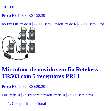
10% OFF
Preço R$ 158,39
R$
158
,
39
no Pix
Ou 2x de R$ 88,00 sem juros
ou
2
x de
R$ 88,00
sem juros
Microfone de ouvido sem fio Retekess
TR503 com 5 receptores PR13
Preço R$ 629,20
R$
629
,
20
Ou 7x de R$ 89,89 sem juros
ou
7
x de
R$ 89,89
sem juros
Compra Internacional