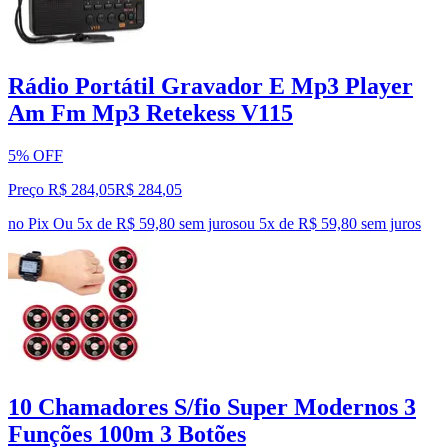
Rádio Portátil Gravador E Mp3 Player
Am Fm Mp3 Retekess V115
5% OFF
Preço R$ 284,05
R$
284
,
05
no Pix
Ou 5x de R$ 59,80 sem juros
ou
5
x de
R$ 59,80
sem juros
10 Chamadores S/fio Super Modernos 3
Funções 100m 3 Botões