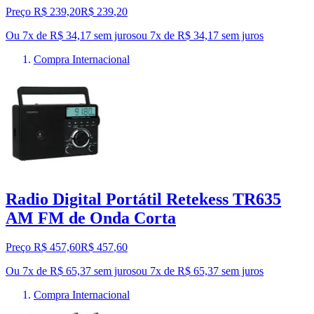
Preço R$ 239,20
R$
239
,
20
Ou 7x de R$ 34,17 sem juros
ou
7
x de
R$ 34,17
sem juros
Compra Internacional
Radio Digital Portátil Retekess TR635
AM FM de Onda Corta
Preço R$ 457,60
R$
457
,
60
Ou 7x de R$ 65,37 sem juros
ou
7
x de
R$ 65,37
sem juros
Compra Internacional