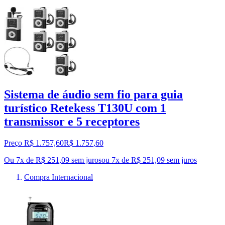
Sistema de áudio sem fio para guia
turístico Retekess T130U com 1
transmissor e 5 receptores
Preço R$ 1.757,60
R$
1.757
,
60
Ou 7x de R$ 251,09 sem juros
ou
7
x de
R$ 251,09
sem juros
Compra Internacional