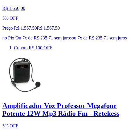
R$ 1.650,00
5% OFF
Preço R$ 1.567,50
R$
1.567
,
50
no Pix
Ou 7x de R$ 235,71 sem juros
ou
7
x de
R$ 235,71
sem juros
Cupom R$ 100 OFF
Amplificador Voz Professor Megafone
Potente 12W Mp3 Rádio Fm - Retekess
5% OFF