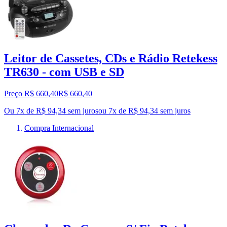
Leitor de Cassetes, CDs e Rádio Retekess
TR630 - com USB e SD
Preço R$ 660,40
R$
660
,
40
Ou 7x de R$ 94,34 sem juros
ou
7
x de
R$ 94,34
sem juros
Compra Internacional