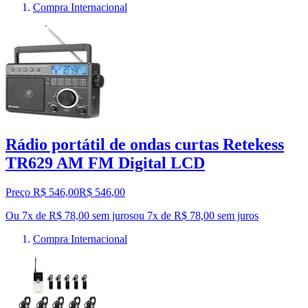
Compra Internacional
Rádio portátil de ondas curtas Retekess
TR629 AM FM Digital LCD
Preço R$ 546,00
R$
546
,
00
Ou 7x de R$ 78,00 sem juros
ou
7
x de
R$ 78,00
sem juros
Compra Internacional