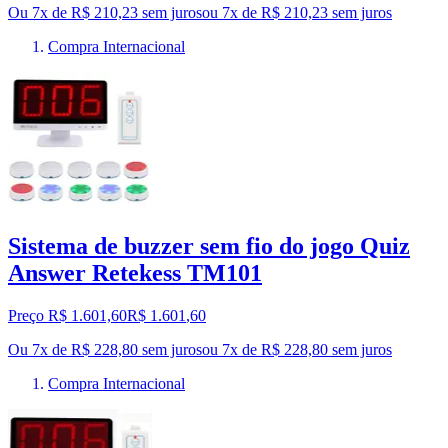
Ou 7x de R$ 210,23 sem juros
ou
7
x de
R$ 210,23
sem juros
Compra Internacional
Sistema de buzzer sem fio do jogo Quiz
Answer Retekess TM101
Preço R$ 1.601,60
R$
1.601
,
60
Ou 7x de R$ 228,80 sem juros
ou
7
x de
R$ 228,80
sem juros
Compra Internacional