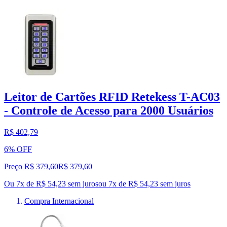
Leitor de Cartões RFID Retekess T-AC03
- Controle de Acesso para 2000 Usuários
R$ 402,79
6% OFF
Preço R$ 379,60
R$
379
,
60
Ou 7x de R$ 54,23 sem juros
ou
7
x de
R$ 54,23
sem juros
Compra Internacional