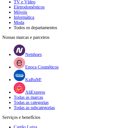
TV e Vídeo
Eletrodomésticos
Móveis
Informática
Moda
Todos os departamentos
Nossas marcas e parceiros
Netshoes
Epoca Cosméticos
KaBuM!
AliExpress
Todas as marcas
Todas as categorias
Todas as subcategorias
Serviços e benefícios
Cartão Luiza