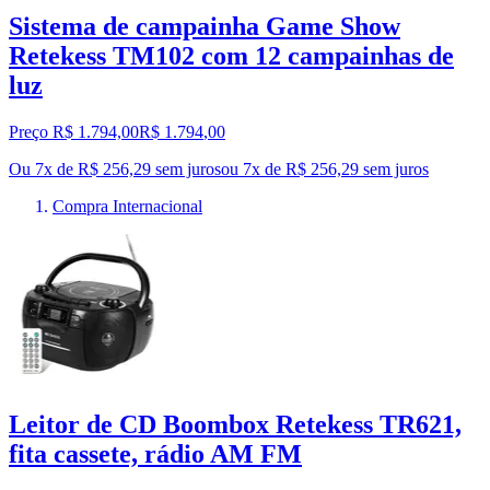
Sistema de campainha Game Show
Retekess TM102 com 12 campainhas de
luz
Preço R$ 1.794,00
R$
1.794
,
00
Ou 7x de R$ 256,29 sem juros
ou
7
x de
R$ 256,29
sem juros
Compra Internacional
Leitor de CD Boombox Retekess TR621,
fita cassete, rádio AM FM