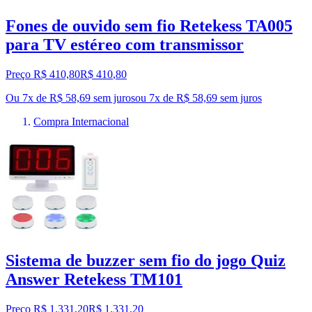
Fones de ouvido sem fio Retekess TA005
para TV estéreo com transmissor
Preço R$ 410,80
R$
410
,
80
Ou 7x de R$ 58,69 sem juros
ou
7
x de
R$ 58,69
sem juros
Compra Internacional
Sistema de buzzer sem fio do jogo Quiz
Answer Retekess TM101
Preço R$ 1.331,20
R$
1.331
,
20