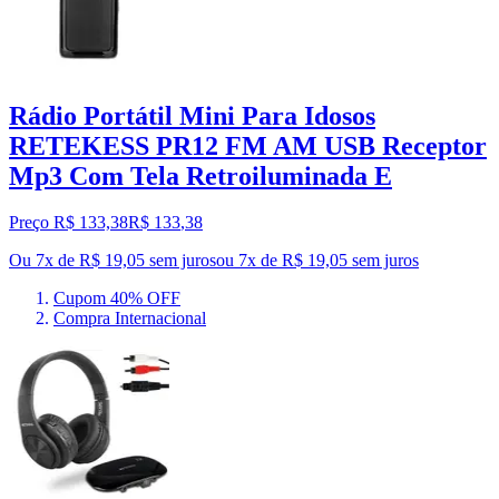
Rádio Portátil Mini Para Idosos
RETEKESS PR12 FM AM USB Receptor
Mp3 Com Tela Retroiluminada E
Preço R$ 133,38
R$
133
,
38
Ou 7x de R$ 19,05 sem juros
ou
7
x de
R$ 19,05
sem juros
Cupom 40% OFF
Compra Internacional