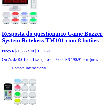
Resposta do questionário Game Buzzer
System Retekess TM101 com 8 botões
Preço R$ 1.336,40
R$
1.336
,
40
Ou 7x de R$ 190,91 sem juros
ou
7
x de
R$ 190,91
sem juros
Compra Internacional