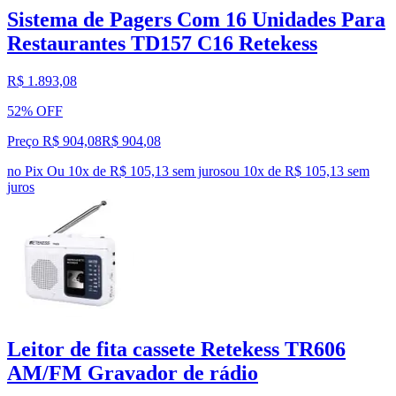
Sistema de Pagers Com 16 Unidades Para
Restaurantes TD157 C16 Retekess
R$ 1.893,08
52% OFF
Preço R$ 904,08
R$
904
,
08
no Pix
Ou 10x de R$ 105,13 sem juros
ou
10
x de
R$ 105,13
sem
juros
Leitor de fita cassete Retekess TR606
AM/FM Gravador de rádio