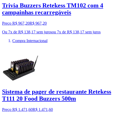
Trivia Buzzers Retekess TM102 com 4
campainhas recarregáveis
Preço R$ 967,20
R$
967
,
20
Ou 7x de R$ 138,17 sem juros
ou
7
x de
R$ 138,17
sem juros
Compra Internacional
Sistema de pager de restaurante Retekess
T111 20 Food Buzzers 500m
Preço R$ 1.471,60
R$
1.471
,
60