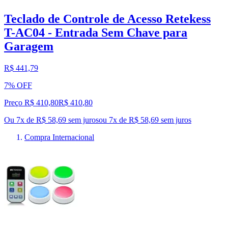
Teclado de Controle de Acesso Retekess
T-AC04 - Entrada Sem Chave para
Garagem
R$ 441,79
7% OFF
Preço R$ 410,80
R$
410
,
80
Ou 7x de R$ 58,69 sem juros
ou
7
x de
R$ 58,69
sem juros
Compra Internacional