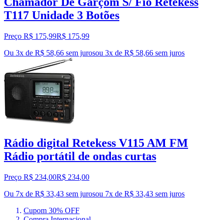
Chamador De Garçom S/ Fio Retekess
T117 Unidade 3 Botões
Preço R$ 175,99
R$
175
,
99
Ou 3x de R$ 58,66 sem juros
ou
3
x de
R$ 58,66
sem juros
Rádio digital Retekess V115 AM FM
Rádio portátil de ondas curtas
Preço R$ 234,00
R$
234
,
00
Ou 7x de R$ 33,43 sem juros
ou
7
x de
R$ 33,43
sem juros
Cupom 30% OFF
Compra Internacional