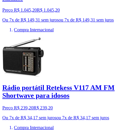
Preço R$ 1.045,20
R$
1.045
,
20
Ou 7x de R$ 149,31 sem juros
ou
7
x de
R$ 149,31
sem juros
Compra Internacional
Rádio portátil Retekess V117 AM FM
Shortwave para idosos
Preço R$ 239,20
R$
239
,
20
Ou 7x de R$ 34,17 sem juros
ou
7
x de
R$ 34,17
sem juros
Compra Internacional