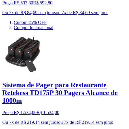
Preço R$ 592,80
R$
592
,
80
Ou 7x de R$ 84,69 sem juros
ou
7
x de
R$ 84,69
sem juros
Cupom 25% OFF
Compra Internacional
Sistema de Pager para Restaurante
Retekess TD175P 30 Pagers Alcance de
1000m
Preço R$ 1.534,00
R$
1.534
,
00
Ou 7x de R$ 219,14 sem juros
ou
7
x de
R$ 219,14
sem juros