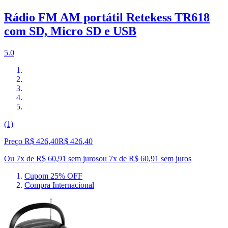
Rádio FM AM portátil Retekess TR618
com SD, Micro SD e USB
5.0
(1)
Preço R$ 426,40
R$
426
,
40
Ou 7x de R$ 60,91 sem juros
ou
7
x de
R$ 60,91
sem juros
Cupom 25% OFF
Compra Internacional