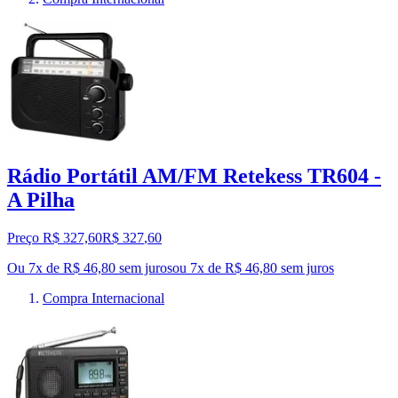
Rádio Portátil AM/FM Retekess TR604 -
A Pilha
Preço R$ 327,60
R$
327
,
60
Ou 7x de R$ 46,80 sem juros
ou
7
x de
R$ 46,80
sem juros
Compra Internacional