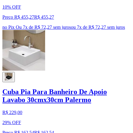
10% OFF
Preço R$ 455,27
R$
455
,
27
no Pix
Ou 7x de R$ 72,27 sem juros
ou
7
x de
R$ 72,27
sem juros
Cuba Pia Para Banheiro De Apoio
Lavabo 30cmx30cm Palermo
R$ 229,00
29% OFF
Preço R$ 162,54
R$
162
,
54