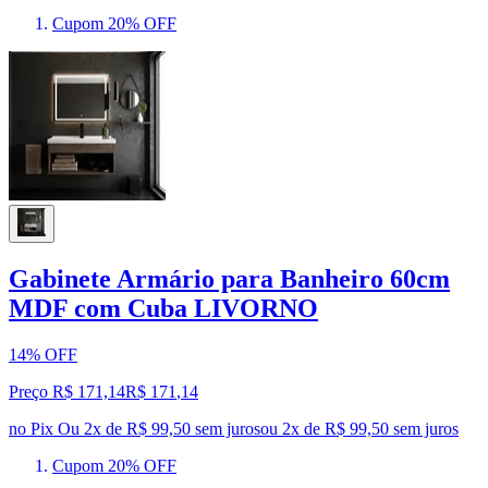
Cupom 20% OFF
Gabinete Armário para Banheiro 60cm
MDF com Cuba LIVORNO
14% OFF
Preço R$ 171,14
R$
171
,
14
no Pix
Ou 2x de R$ 99,50 sem juros
ou
2
x de
R$ 99,50
sem juros
Cupom 20% OFF