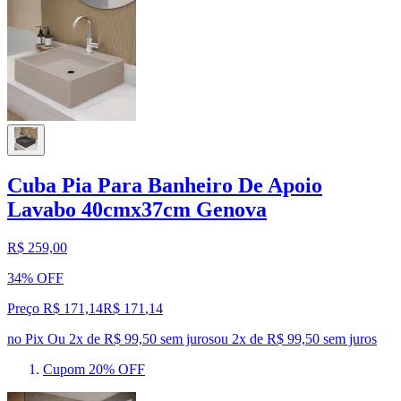
Cuba Pia Para Banheiro De Apoio
Lavabo 40cmx37cm Genova
R$ 259,00
34% OFF
Preço R$ 171,14
R$
171
,
14
no Pix
Ou 2x de R$ 99,50 sem juros
ou
2
x de
R$ 99,50
sem juros
Cupom 20% OFF