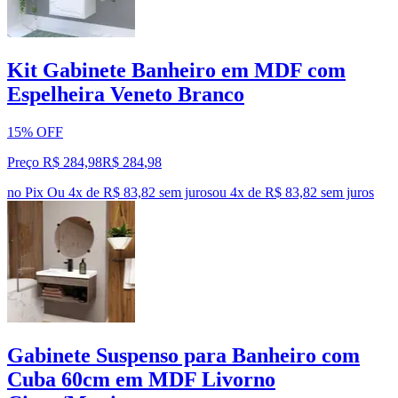
Kit Gabinete Banheiro em MDF com
Espelheira Veneto Branco
15% OFF
Preço R$ 284,98
R$
284
,
98
no Pix
Ou 4x de R$ 83,82 sem juros
ou
4
x de
R$ 83,82
sem juros
Gabinete Suspenso para Banheiro com
Cuba 60cm em MDF Livorno