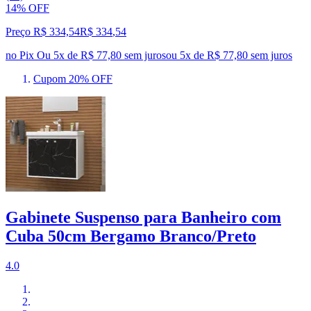
14% OFF
Preço R$ 334,54
R$
334
,
54
no Pix
Ou 5x de R$ 77,80 sem juros
ou
5
x de
R$ 77,80
sem juros
Cupom 20% OFF
Gabinete Suspenso para Banheiro com
Cuba 50cm Bergamo Branco/Preto
4.0