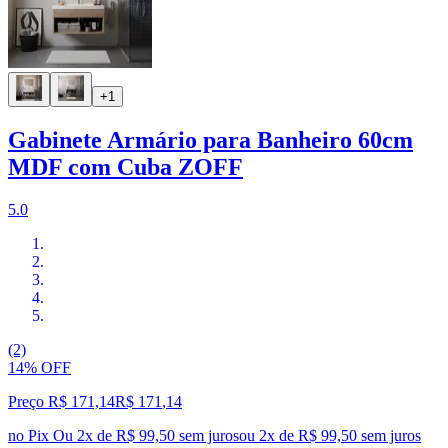
+1
Gabinete Armário para Banheiro 60cm
MDF com Cuba ZOFF
5.0
(2)
14% OFF
Preço R$ 171,14
R$
171
,
14
no Pix
Ou 2x de R$ 99,50 sem juros
ou
2
x de
R$ 99,50
sem juros