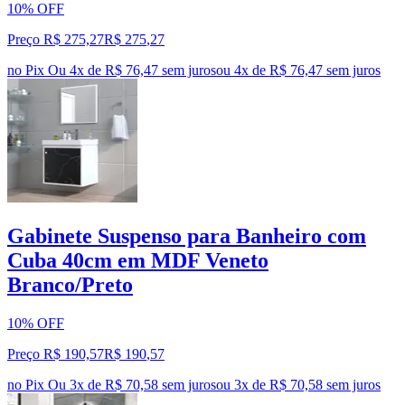
10% OFF
Preço R$ 275,27
R$
275
,
27
no Pix
Ou 4x de R$ 76,47 sem juros
ou
4
x de
R$ 76,47
sem juros
Gabinete Suspenso para Banheiro com
Cuba 40cm em MDF Veneto
Branco/Preto
10% OFF
Preço R$ 190,57
R$
190
,
57
no Pix
Ou 3x de R$ 70,58 sem juros
ou
3
x de
R$ 70,58
sem juros