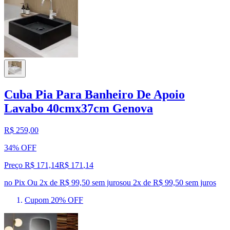
Cuba Pia Para Banheiro De Apoio
Lavabo 40cmx37cm Genova
R$ 259,00
34% OFF
Preço R$ 171,14
R$
171
,
14
no Pix
Ou 2x de R$ 99,50 sem juros
ou
2
x de
R$ 99,50
sem juros
Cupom 20% OFF