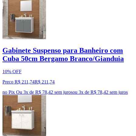
Gabinete Suspenso para Banheiro com
Cuba 50cm Bergamo Branco/Gianduia
10% OFF
Preço R$ 211,74
R$
211
,
74
no Pix
Ou 3x de R$ 78,42 sem juros
ou
3
x de
R$ 78,42
sem juros