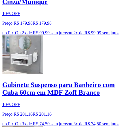
Cinza/Munique
10% OFF
Preço R$ 179,98
R$
179
,
98
no Pix
Ou 2x de R$ 99,99 sem juros
ou
2
x de
R$ 99,99
sem juros
Gabinete Suspenso para Banheiro com
Cuba 60cm em MDF Zoff Branco
10% OFF
Preço R$ 201,16
R$
201
,
16
no Pix
Ou 3x de R$ 74,50 sem juros
ou
3
x de
R$ 74,50
sem juros