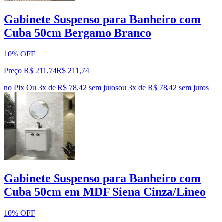
Gabinete Suspenso para Banheiro com
Cuba 50cm Bergamo Branco
10% OFF
Preço R$ 211,74
R$
211
,
74
no Pix
Ou 3x de R$ 78,42 sem juros
ou
3
x de
R$ 78,42
sem juros
Gabinete Suspenso para Banheiro com
Cuba 50cm em MDF Siena Cinza/Lineo
10% OFF