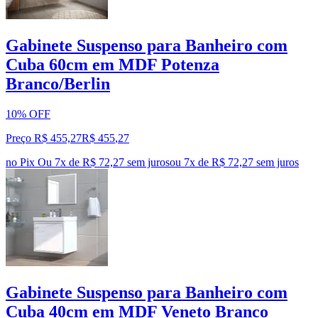
Gabinete Suspenso para Banheiro com
Cuba 60cm em MDF Potenza
Branco/Berlin
10% OFF
Preço R$ 455,27
R$
455
,
27
no Pix
Ou 7x de R$ 72,27 sem juros
ou
7
x de
R$ 72,27
sem juros
Gabinete Suspenso para Banheiro com
Cuba 40cm em MDF Veneto Branco