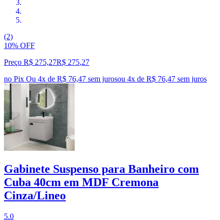
(2)
10% OFF
Preço R$ 275,27
R$
275
,
27
no Pix
Ou 4x de R$ 76,47 sem juros
ou
4
x de
R$ 76,47
sem juros
Gabinete Suspenso para Banheiro com
Cuba 40cm em MDF Cremona
Cinza/Lineo
5.0