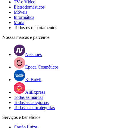
TV e Vídeo
Eletrodomésticos
Móveis
Informática
Moda
Todos os departamentos
Nossas marcas e parceiros
Netshoes
Epoca Cosméticos
KaBuM!
AliExpress
Todas as marcas
Todas as categorias
Todas as subcategorias
Serviços e benefícios
Cartão Luiza