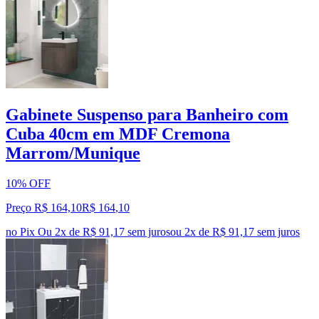
Gabinete Suspenso para Banheiro com
Cuba 40cm em MDF Cremona
Marrom/Munique
10% OFF
Preço R$ 164,10
R$
164
,
10
no Pix
Ou 2x de R$ 91,17 sem juros
ou
2
x de
R$ 91,17
sem juros