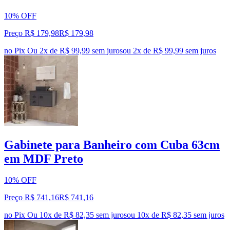
10% OFF
Preço R$ 179,98
R$
179
,
98
no Pix
Ou 2x de R$ 99,99 sem juros
ou
2
x de
R$ 99,99
sem juros
Gabinete para Banheiro com Cuba 63cm
em MDF Preto
10% OFF
Preço R$ 741,16
R$
741
,
16
no Pix
Ou 10x de R$ 82,35 sem juros
ou
10
x de
R$ 82,35
sem juros