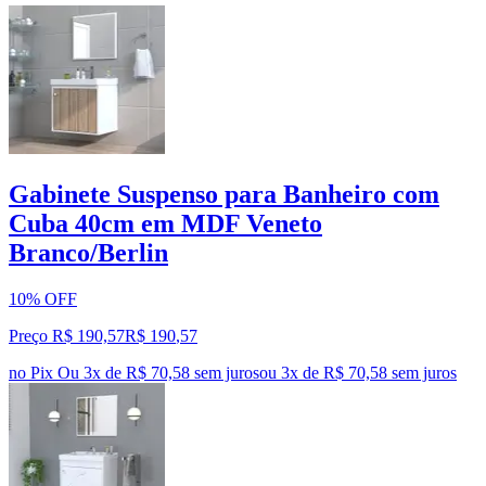
Gabinete Suspenso para Banheiro com
Cuba 40cm em MDF Veneto
Branco/Berlin
10% OFF
Preço R$ 190,57
R$
190
,
57
no Pix
Ou 3x de R$ 70,58 sem juros
ou
3
x de
R$ 70,58
sem juros