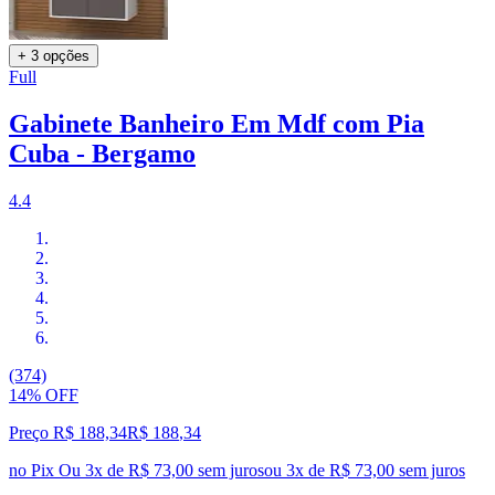
+ 3 opções
Full
Gabinete Banheiro Em Mdf com Pia
Cuba - Bergamo
4.4
(374)
14% OFF
Preço R$ 188,34
R$
188
,
34
no Pix
Ou 3x de R$ 73,00 sem juros
ou
3
x de
R$ 73,00
sem juros