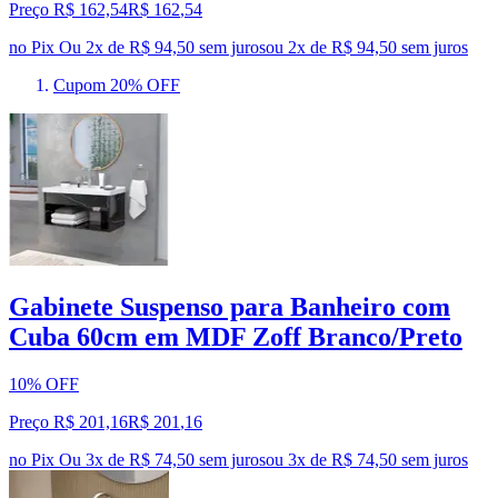
Preço R$ 162,54
R$
162
,
54
no Pix
Ou 2x de R$ 94,50 sem juros
ou
2
x de
R$ 94,50
sem juros
Cupom 20% OFF
Gabinete Suspenso para Banheiro com
Cuba 60cm em MDF Zoff Branco/Preto
10% OFF
Preço R$ 201,16
R$
201
,
16
no Pix
Ou 3x de R$ 74,50 sem juros
ou
3
x de
R$ 74,50
sem juros