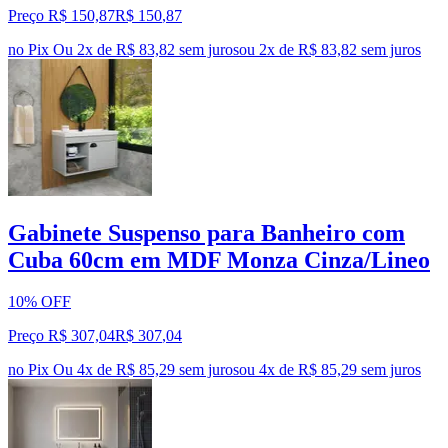
Preço R$ 150,87
R$
150
,
87
no Pix
Ou 2x de R$ 83,82 sem juros
ou
2
x de
R$ 83,82
sem juros
Gabinete Suspenso para Banheiro com
Cuba 60cm em MDF Monza Cinza/Lineo
10% OFF
Preço R$ 307,04
R$
307
,
04
no Pix
Ou 4x de R$ 85,29 sem juros
ou
4
x de
R$ 85,29
sem juros