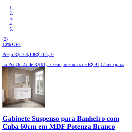
(2)
10% OFF
Preço R$ 164,10
R$
164
,
10
no Pix
Ou 2x de R$ 91,17 sem juros
ou
2
x de
R$ 91,17
sem juros
Gabinete Suspenso para Banheiro com
Cuba 60cm em MDF Potenza Branco