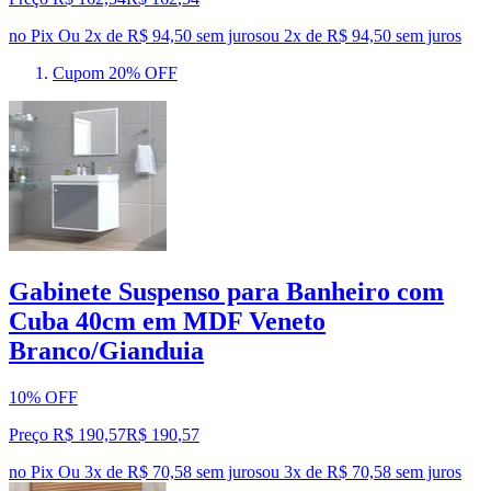
no Pix
Ou 2x de R$ 94,50 sem juros
ou
2
x de
R$ 94,50
sem juros
Cupom 20% OFF
Gabinete Suspenso para Banheiro com
Cuba 40cm em MDF Veneto
Branco/Gianduia
10% OFF
Preço R$ 190,57
R$
190
,
57
no Pix
Ou 3x de R$ 70,58 sem juros
ou
3
x de
R$ 70,58
sem juros