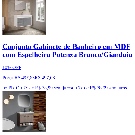
Conjunto Gabinete de Banheiro em MDF
com Espelheira Potenza Branco/Gianduia
10% OFF
Preço R$ 497,63
R$
497
,
63
no Pix
Ou 7x de R$ 78,99 sem juros
ou
7
x de
R$ 78,99
sem juros