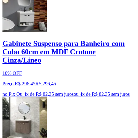
Gabinete Suspenso para Banheiro com
Cuba 60cm em MDF Crotone
Cinza/Lineo
10% OFF
Preço R$ 296,45
R$
296
,
45
no Pix
Ou 4x de R$ 82,35 sem juros
ou
4
x de
R$ 82,35
sem juros