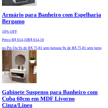
Armário para Banheiro com Espelharia
Bergamo
10% OFF
Preço R$ 614,10
R$
614
,
10
no Pix
Ou 9x de R$ 75,81 sem juros
ou
9
x de
R$ 75,81
sem juros
Gabinete Suspenso para Banheiro com
Cuba 60cm em MDF Livorno
Cinza/Lineo