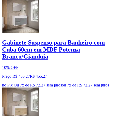
Gabinete Suspenso para Banheiro com
Cuba 60cm em MDF Potenza
Branco/Gianduia
10% OFF
Preço R$ 455,27
R$
455
,
27
no Pix
Ou 7x de R$ 72,27 sem juros
ou
7
x de
R$ 72,27
sem juros