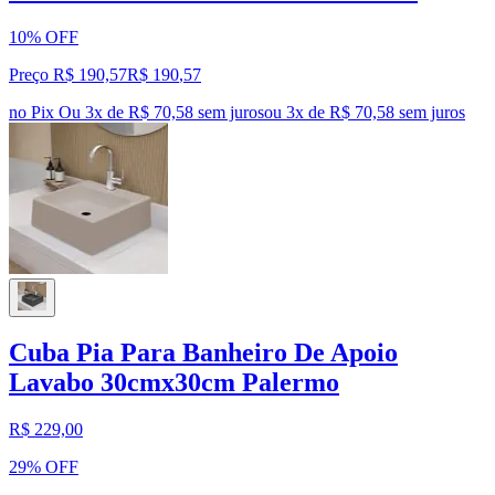
10% OFF
Preço R$ 190,57
R$
190
,
57
no Pix
Ou 3x de R$ 70,58 sem juros
ou
3
x de
R$ 70,58
sem juros
Cuba Pia Para Banheiro De Apoio
Lavabo 30cmx30cm Palermo
R$ 229,00
29% OFF