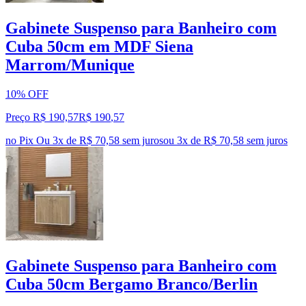
Gabinete Suspenso para Banheiro com
Cuba 50cm em MDF Siena
Marrom/Munique
10% OFF
Preço R$ 190,57
R$
190
,
57
no Pix
Ou 3x de R$ 70,58 sem juros
ou
3
x de
R$ 70,58
sem juros
Gabinete Suspenso para Banheiro com
Cuba 50cm Bergamo Branco/Berlin