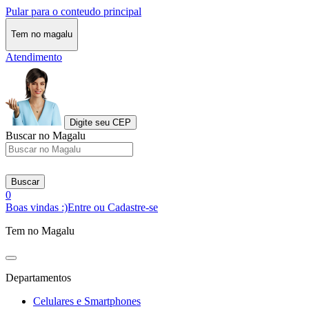
Pular para o conteudo principal
Tem no magalu
Atendimento
Digite seu CEP
Buscar no Magalu
Buscar
0
Boas vindas :)
Entre ou Cadastre-se
Tem no Magalu
Departamentos
Celulares e Smartphones