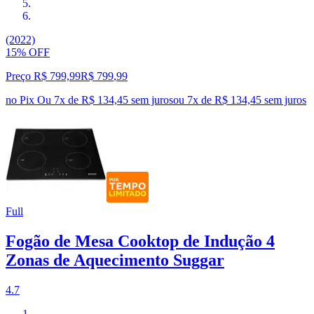
(2022)
15% OFF
Preço R$ 799,99
R$
799
,
99
no Pix
Ou 7x de R$ 134,45 sem juros
ou
7
x de
R$ 134,45
sem juros
Full
Fogão de Mesa Cooktop de Indução 4
Zonas de Aquecimento Suggar
4.7