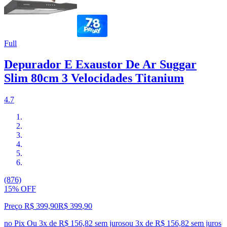
Full
Depurador E Exaustor De Ar Suggar
Slim 80cm 3 Velocidades Titanium
4.7
(876)
15% OFF
Preço R$ 399,90
R$
399
,
90
no Pix
Ou 3x de R$ 156,82 sem juros
ou
3
x de
R$ 156,82
sem juros