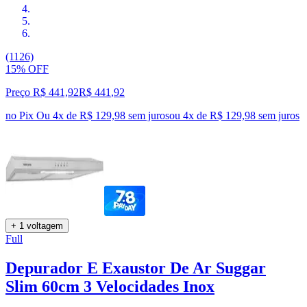
(1126)
15% OFF
Preço R$ 441,92
R$
441
,
92
no Pix
Ou 4x de R$ 129,98 sem juros
ou
4
x de
R$ 129,98
sem juros
+ 1 voltagem
Full
Depurador E Exaustor De Ar Suggar
Slim 60cm 3 Velocidades Inox