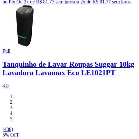
no Pix
Ou 2x de R$ 81,77 sem juros
ou
2
x de
R$ 81,77
sem juros
Full
Tanquinho de Lavar Roupas Suggar 10kg
Lavadora Lavamax Eco LE1021PT
4.8
(438)
5% OFF