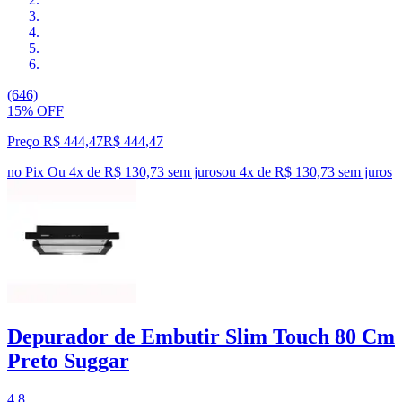
(646)
15% OFF
Preço R$ 444,47
R$
444
,
47
no Pix
Ou 4x de R$ 130,73 sem juros
ou
4
x de
R$ 130,73
sem juros
Depurador de Embutir Slim Touch 80 Cm
Preto Suggar
4.8