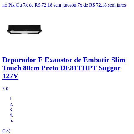
no Pix
Ou 7x de R$ 72,18 sem juros
ou
7
x de
R$ 72,18
sem juros
Depurador E Exaustor de Embutir Slim
Touch 80cm Preto DE81THPT Suggar
127V
5.0
(18)