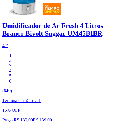
Umidificador de Ar Fresh 4 Litros
Branco Bivolt Suggar UM45BIBR
4.7
(640)
Termina em
55:51:50
15% OFF
Preço R$ 139,00
R$
139
,
00