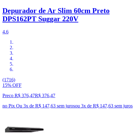
Depurador de Ar Slim 60cm Preto
DPS162PT Suggar 220V
4.6
(1716)
15% OFF
Preço R$ 376,47
R$
376
,
47
no Pix
Ou 3x de R$ 147,63 sem juros
ou
3
x de
R$ 147,63
sem juros