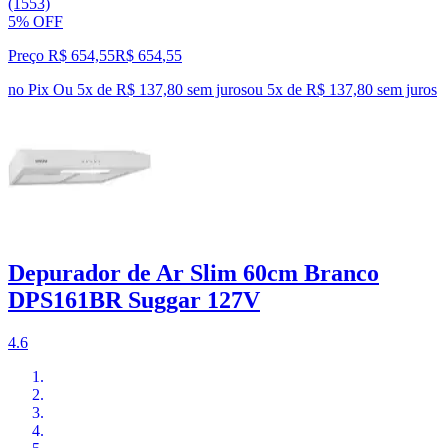
(1553)
5% OFF
Preço R$ 654,55
R$
654
,
55
no Pix
Ou 5x de R$ 137,80 sem juros
ou
5
x de
R$ 137,80
sem juros
Depurador de Ar Slim 60cm Branco
DPS161BR Suggar 127V
4.6