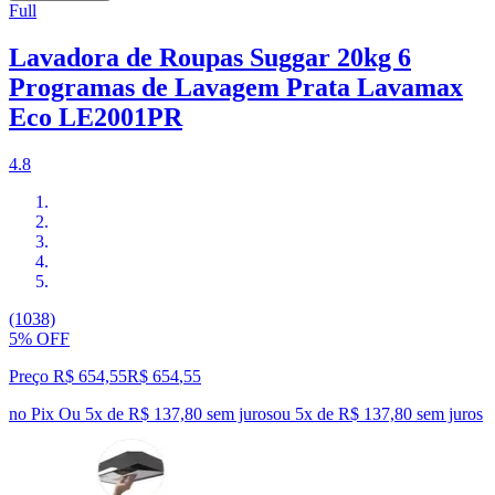
Full
Lavadora de Roupas Suggar 20kg 6
Programas de Lavagem Prata Lavamax
Eco LE2001PR
4.8
(1038)
5% OFF
Preço R$ 654,55
R$
654
,
55
no Pix
Ou 5x de R$ 137,80 sem juros
ou
5
x de
R$ 137,80
sem juros