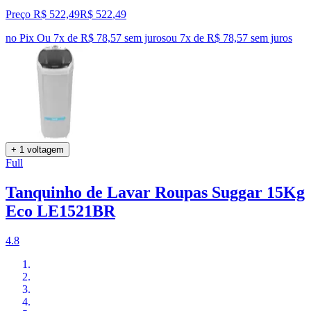
Preço R$ 522,49
R$
522
,
49
no Pix
Ou 7x de R$ 78,57 sem juros
ou
7
x de
R$ 78,57
sem juros
+ 1 voltagem
Full
Tanquinho de Lavar Roupas Suggar 15Kg
Eco LE1521BR
4.8