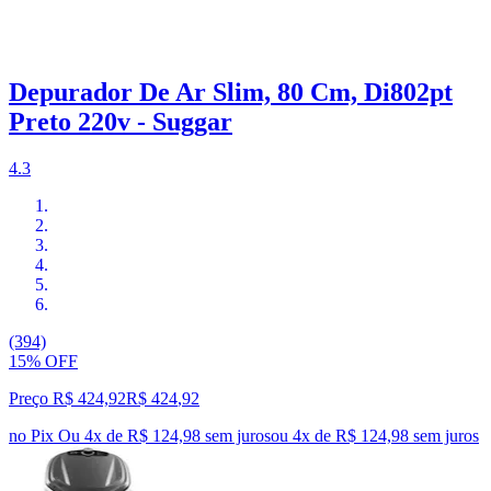
Depurador De Ar Slim, 80 Cm, Di802pt
Preto 220v - Suggar
4.3
(394)
15% OFF
Preço R$ 424,92
R$
424
,
92
no Pix
Ou 4x de R$ 124,98 sem juros
ou
4
x de
R$ 124,98
sem juros