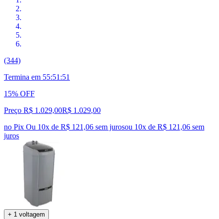
(344)
Termina em
55:51:50
15% OFF
Preço R$ 1.029,00
R$
1.029
,
00
no Pix
Ou 10x de R$ 121,06 sem juros
ou
10
x de
R$ 121,06
sem
juros
+ 1 voltagem