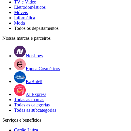
TV e Vídeo
Eletrodomésticos
Móveis
Informática
Moda
Todos os departamentos
Nossas marcas e parceiros
Netshoes
Epoca Cosméticos
KaBuM!
AliExpress
Todas as marcas
Todas as categorias
Todas as subcategorias
Serviços e benefícios
Cartão Luiza