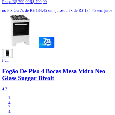
Preço R$ 799,99
R$
799
,
99
no Pix
Ou 7x de R$ 134,45 sem juros
ou
7
x de
R$ 134,45
sem juros
Full
Fogão De Piso 4 Bocas Mesa Vidro Neo
Glass Suggar Bivolt
4.7