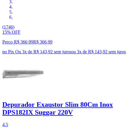
(1746)
15% OFF
Preço R$ 366,99
R$
366
,
99
no Pix
Ou 3x de R$ 143,92 sem juros
ou
3
x de
R$ 143,92
sem juros
Depurador Exaustor Slim 80Cm Inox
DPS182IX Suggar 220V
4.5