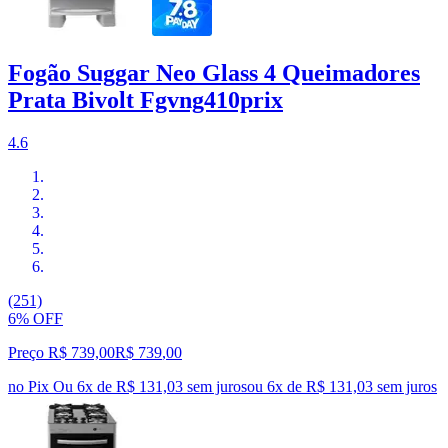
Fogão Suggar Neo Glass 4 Queimadores
Prata Bivolt Fgvng410prix
4.6
(251)
6% OFF
Preço R$ 739,00
R$
739
,
00
no Pix
Ou 6x de R$ 131,03 sem juros
ou
6
x de
R$ 131,03
sem juros