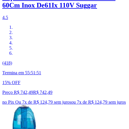
60Cm Inox De61Ix 110V Suggar
4.5
(418)
Termina em
55:51:50
15% OFF
Preço R$ 742,49
R$
742
,
49
no Pix
Ou 7x de R$ 124,79 sem juros
ou
7
x de
R$ 124,79
sem juros