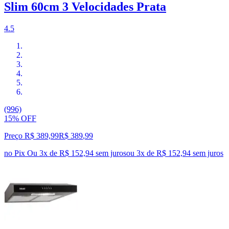
Slim 60cm 3 Velocidades Prata
4.5
(996)
15% OFF
Preço R$ 389,99
R$
389
,
99
no Pix
Ou 3x de R$ 152,94 sem juros
ou
3
x de
R$ 152,94
sem juros