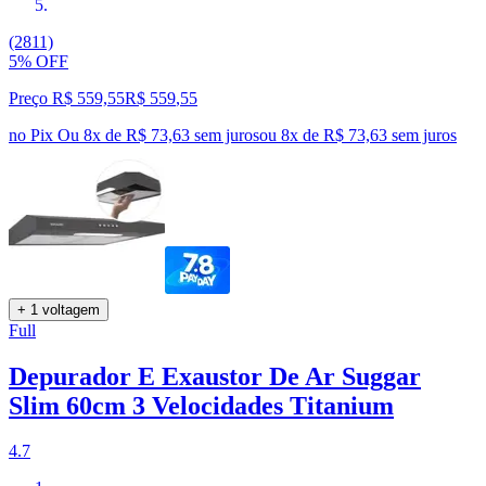
(2811)
5% OFF
Preço R$ 559,55
R$
559
,
55
no Pix
Ou 8x de R$ 73,63 sem juros
ou
8
x de
R$ 73,63
sem juros
+ 1 voltagem
Full
Depurador E Exaustor De Ar Suggar
Slim 60cm 3 Velocidades Titanium
4.7