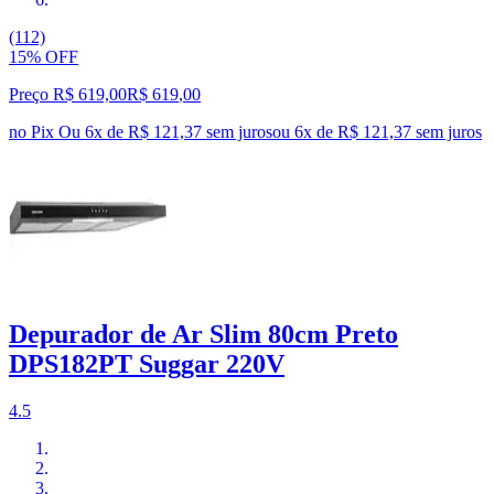
(112)
15% OFF
Preço R$ 619,00
R$
619
,
00
no Pix
Ou 6x de R$ 121,37 sem juros
ou
6
x de
R$ 121,37
sem juros
Depurador de Ar Slim 80cm Preto
DPS182PT Suggar 220V
4.5