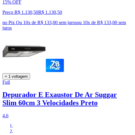
15% OFF
Preço R$ 1.130,50
R$
1.130
,
50
no Pix
Ou 10x de R$ 133,00 sem juros
ou
10
x de
R$ 133,00
sem
juros
+ 1 voltagem
Full
Depurador E Exaustor De Ar Suggar
Slim 60cm 3 Velocidades Preto
4.6