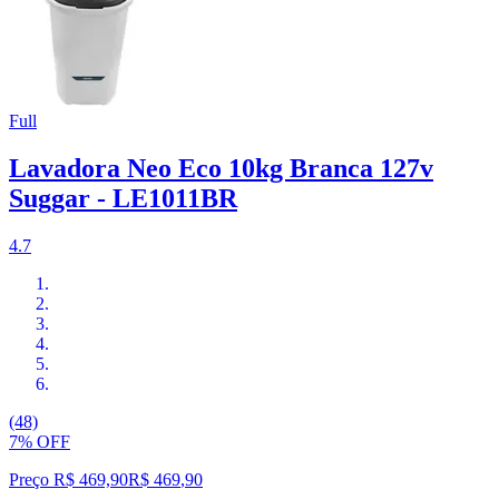
Full
Lavadora Neo Eco 10kg Branca 127v
Suggar - LE1011BR
4.7
(48)
7% OFF
Preço R$ 469,90
R$
469
,
90