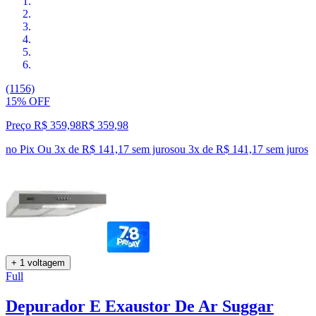
(1156)
15% OFF
Preço R$ 359,98
R$
359
,
98
no Pix
Ou 3x de R$ 141,17 sem juros
ou
3
x de
R$ 141,17
sem juros
+ 1 voltagem
Full
Depurador E Exaustor De Ar Suggar