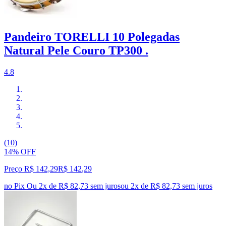
Pandeiro TORELLI 10 Polegadas
Natural Pele Couro TP300 .
4.8
(10)
14% OFF
Preço R$ 142,29
R$
142
,
29
no Pix
Ou 2x de R$ 82,73 sem juros
ou
2
x de
R$ 82,73
sem juros