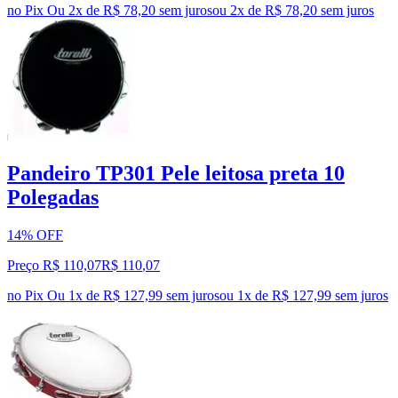
no Pix
Ou 2x de R$ 78,20 sem juros
ou
2
x de
R$ 78,20
sem juros
Pandeiro TP301 Pele leitosa preta 10
Polegadas
14% OFF
Preço R$ 110,07
R$
110
,
07
no Pix
Ou 1x de R$ 127,99 sem juros
ou
1
x de
R$ 127,99
sem juros