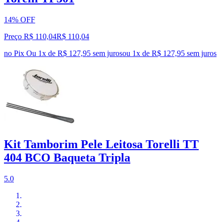
14% OFF
Preço R$ 110,04
R$
110
,
04
no Pix
Ou 1x de R$ 127,95 sem juros
ou
1
x de
R$ 127,95
sem juros
Kit Tamborim Pele Leitosa Torelli TT
404 BCO Baqueta Tripla
5.0