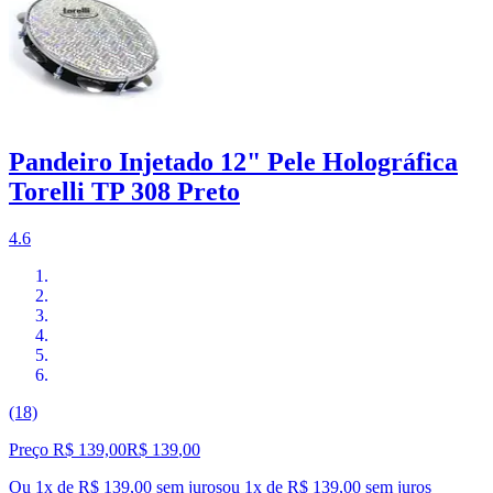
Pandeiro Injetado 12" Pele Holográfica
Torelli TP 308 Preto
4.6
(18)
Preço R$ 139,00
R$
139
,
00
Ou 1x de R$ 139,00 sem juros
ou
1
x de
R$ 139,00
sem juros