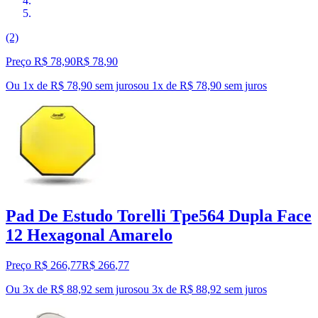
(2)
Preço R$ 78,90
R$
78
,
90
Ou 1x de R$ 78,90 sem juros
ou
1
x de
R$ 78,90
sem juros
Pad De Estudo Torelli Tpe564 Dupla Face
12 Hexagonal Amarelo
Preço R$ 266,77
R$
266
,
77
Ou 3x de R$ 88,92 sem juros
ou
3
x de
R$ 88,92
sem juros