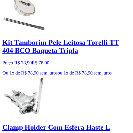
Kit Tamborim Pele Leitosa Torelli TT
404 BCO Baqueta Tripla
Preço R$ 78,90
R$
78
,
90
Ou 1x de R$ 78,90 sem juros
ou
1
x de
R$ 78,90
sem juros
Clamp Holder Com Esfera Haste L