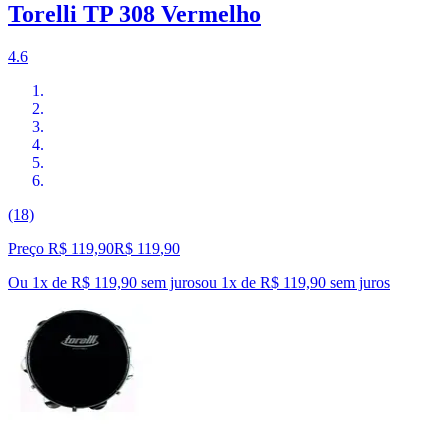
Torelli TP 308 Vermelho
4.6
(18)
Preço R$ 119,90
R$
119
,
90
Ou 1x de R$ 119,90 sem juros
ou
1
x de
R$ 119,90
sem juros