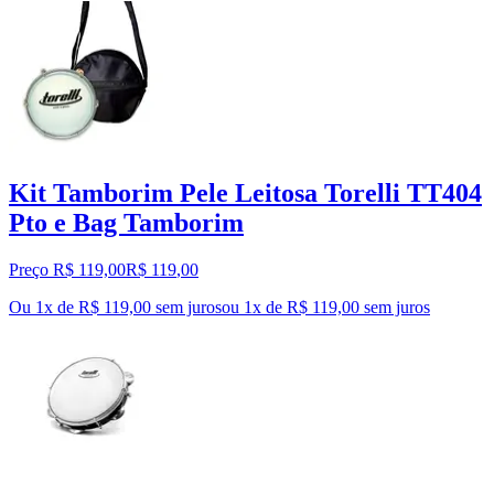
Kit Tamborim Pele Leitosa Torelli TT404
Pto e Bag Tamborim
Preço R$ 119,00
R$
119
,
00
Ou 1x de R$ 119,00 sem juros
ou
1
x de
R$ 119,00
sem juros