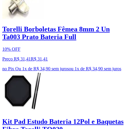
Torelli Borboletas Fêmea 8mm 2 Un
Ta003 Prato Bateria Full
10% OFF
Preço R$ 31,41
R$
31
,
41
no Pix
Ou 1x de R$ 34,90 sem juros
ou
1
x de
R$ 34,90
sem juros
Kit Pad Estudo Bateria 12Pol e Baquetas