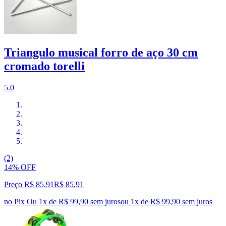
Triangulo musical forro de aço 30 cm
cromado torelli
5.0
(2)
14% OFF
Preço R$ 85,91
R$
85
,
91
no Pix
Ou 1x de R$ 99,90 sem juros
ou
1
x de
R$ 99,90
sem juros