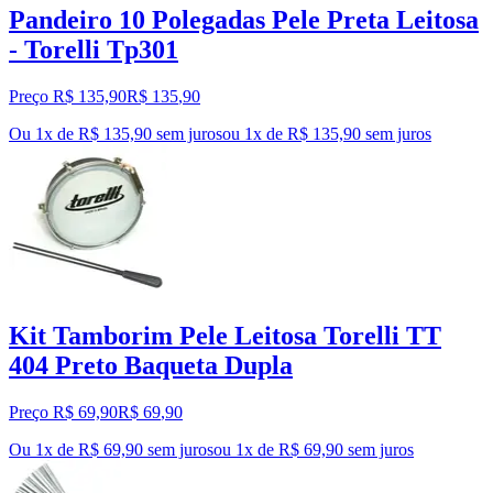
Pandeiro 10 Polegadas Pele Preta Leitosa
- Torelli Tp301
Preço R$ 135,90
R$
135
,
90
Ou 1x de R$ 135,90 sem juros
ou
1
x de
R$ 135,90
sem juros
Kit Tamborim Pele Leitosa Torelli TT
404 Preto Baqueta Dupla
Preço R$ 69,90
R$
69
,
90
Ou 1x de R$ 69,90 sem juros
ou
1
x de
R$ 69,90
sem juros