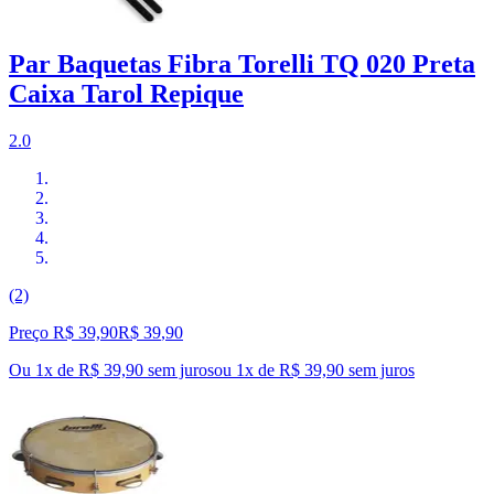
Par Baquetas Fibra Torelli TQ 020 Preta
Caixa Tarol Repique
2.0
(2)
Preço R$ 39,90
R$
39
,
90
Ou 1x de R$ 39,90 sem juros
ou
1
x de
R$ 39,90
sem juros