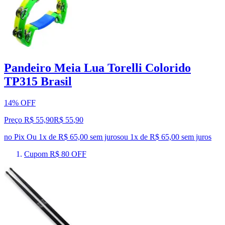
Pandeiro Meia Lua Torelli Colorido
TP315 Brasil
14% OFF
Preço R$ 55,90
R$
55
,
90
no Pix
Ou 1x de R$ 65,00 sem juros
ou
1
x de
R$ 65,00
sem juros
Cupom R$ 80 OFF