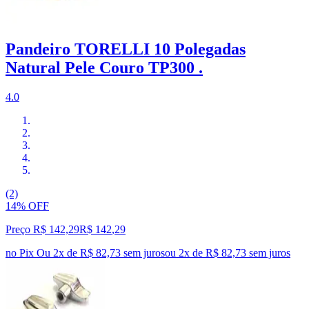
Pandeiro TORELLI 10 Polegadas
Natural Pele Couro TP300 .
4.0
(2)
14% OFF
Preço R$ 142,29
R$
142
,
29
no Pix
Ou 2x de R$ 82,73 sem juros
ou
2
x de
R$ 82,73
sem juros