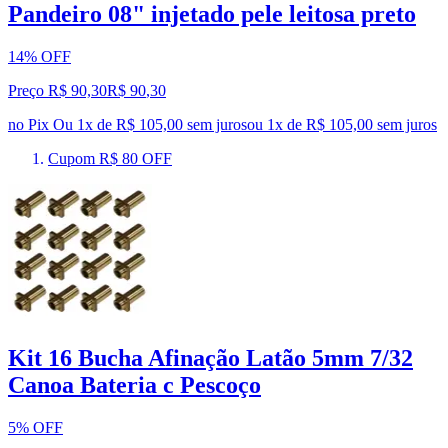
Pandeiro 08" injetado pele leitosa preto
14% OFF
Preço R$ 90,30
R$
90
,
30
no Pix
Ou 1x de R$ 105,00 sem juros
ou
1
x de
R$ 105,00
sem juros
Cupom R$ 80 OFF
Kit 16 Bucha Afinação Latão 5mm 7/32
Canoa Bateria c Pescoço
5% OFF