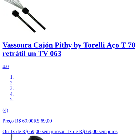
Vassoura Cajón Pithy by Torelli Aço T 70
retrátil un TV 063
4.0
(4)
Preço R$ 69,00
R$
69
,
00
Ou 1x de R$ 69,00 sem juros
ou
1
x de
R$ 69,00
sem juros