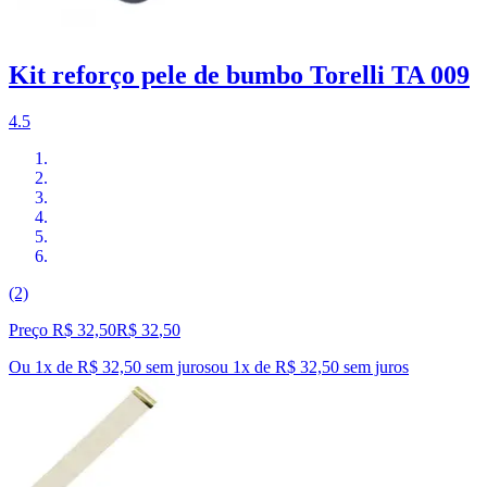
Kit reforço pele de bumbo Torelli TA 009
4.5
(2)
Preço R$ 32,50
R$
32
,
50
Ou 1x de R$ 32,50 sem juros
ou
1
x de
R$ 32,50
sem juros