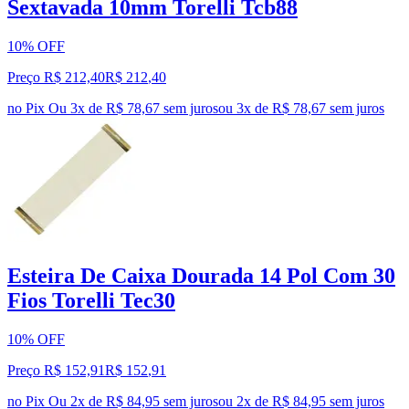
Sextavada 10mm Torelli Tcb88
10% OFF
Preço R$ 212,40
R$
212
,
40
no Pix
Ou 3x de R$ 78,67 sem juros
ou
3
x de
R$ 78,67
sem juros
Esteira De Caixa Dourada 14 Pol Com 30
Fios Torelli Tec30
10% OFF
Preço R$ 152,91
R$
152
,
91
no Pix
Ou 2x de R$ 84,95 sem juros
ou
2
x de
R$ 84,95
sem juros