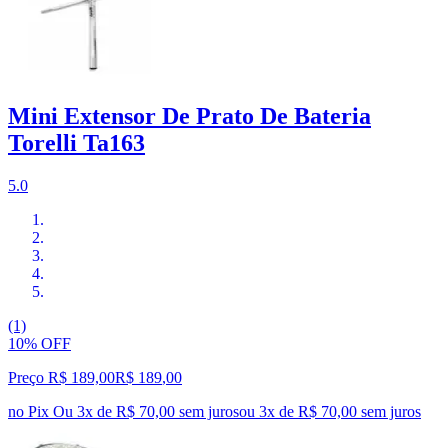
Mini Extensor De Prato De Bateria
Torelli Ta163
5.0
(1)
10% OFF
Preço R$ 189,00
R$
189
,
00
no Pix
Ou 3x de R$ 70,00 sem juros
ou
3
x de
R$ 70,00
sem juros