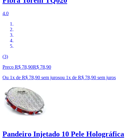
Fibra Torelli TQ020
4.0
(3)
Preço R$ 78,90
R$
78
,
90
Ou 1x de R$ 78,90 sem juros
ou
1
x de
R$ 78,90
sem juros
Pandeiro Injetado 10 Pele Holográfica