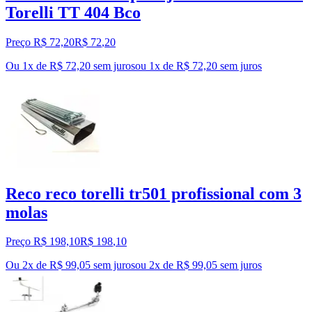
Torelli TT 404 Bco
Preço R$ 72,20
R$
72
,
20
Ou 1x de R$ 72,20 sem juros
ou
1
x de
R$ 72,20
sem juros
Reco reco torelli tr501 profissional com 3
molas
Preço R$ 198,10
R$
198
,
10
Ou 2x de R$ 99,05 sem juros
ou
2
x de
R$ 99,05
sem juros