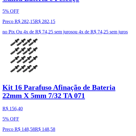
5% OFF
Preço R$ 282,15
R$
282
,
15
no Pix
Ou 4x de R$ 74,25 sem juros
ou
4
x de
R$ 74,25
sem juros
Kit 16 Parafuso Afinação de Bateria
22mm X 5mm 7/32 TA 071
R$ 156,40
5% OFF
Preço R$ 148,58
R$
148
,
58