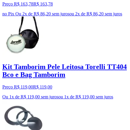
Preço R$ 163,78
R$
163
,
78
no Pix
Ou 2x de R$ 86,20 sem juros
ou
2
x de
R$ 86,20
sem juros
Kit Tamborim Pele Leitosa Torelli TT404
Bco e Bag Tamborim
Preço R$ 119,00
R$
119
,
00
Ou 1x de R$ 119,00 sem juros
ou
1
x de
R$ 119,00
sem juros