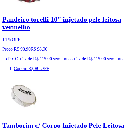
Pandeiro torelli 10" injetado pele leitosa
vermelho
14% OFF
Preço R$ 98,90
R$
98
,
90
no Pix
Ou 1x de R$ 115,00 sem juros
ou
1
x de
R$ 115,00
sem juros
Cupom R$ 80 OFF
Tamborim c/ Corpo Injetado Pele Leitosa