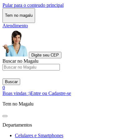
Pular para o conteudo principal
Tem no magalu
Atendimento
Digite seu CEP
Buscar no Magalu
Buscar
0
Boas vindas :)
Entre ou Cadastre-se
Tem no Magalu
Departamentos
Celulares e Smartphones