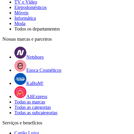
TV e Vídeo
Eletrodomésticos
Móveis
Informática
Moda
Todos os departamentos
Nossas marcas e parceiros
Netshoes
Epoca Cosméticos
KaBuM!
AliExpress
Todas as marcas
Todas as categorias
Todas as subcategorias
Serviços e benefícios
Cartão Luiza