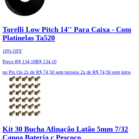
Torelli Low Pitch 14'' Para Caixa - Com
Platinelas Ta520
10% OFF
Preço R$ 134,10
R$
134
,
10
no Pix
Ou 2x de R$ 74,50 sem juros
ou
2
x de
R$ 74,50
sem juros
Kit 30 Bucha Afinação Latão 5mm 7/32
Canoa Bateria c Pescoço