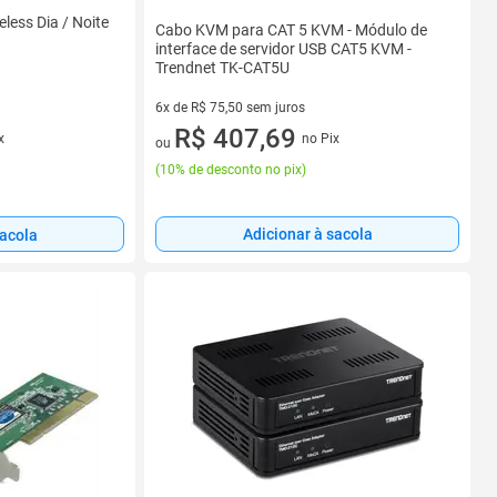
less Dia / Noite
Cabo KVM para CAT 5 KVM - Módulo de
interface de servidor USB CAT5 KVM -
Trendnet TK-CAT5U
6x de R$ 75,50 sem juros
6 vez de R$ 75,50 sem juros
R$ 407,69
x
no Pix
ou
(
10% de desconto no pix
)
Adicionar à sacola
sacola