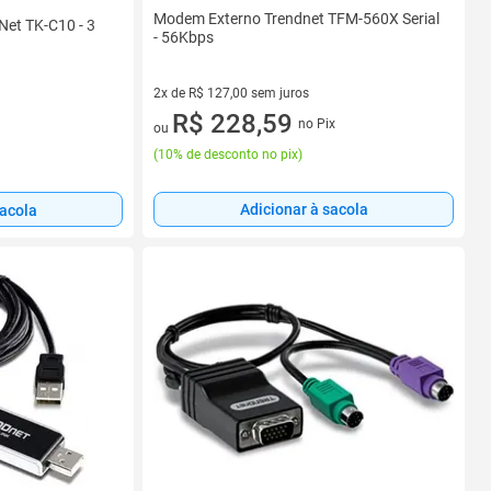
Modem Externo Trendnet TFM-560X Serial
et TK-C10 - 3
- 56Kbps
2x de R$ 127,00 sem juros
2 vez de R$ 127,00 sem juros
R$ 228,59
no Pix
ou
(
10% de desconto no pix
)
Adicionar à sacola
sacola