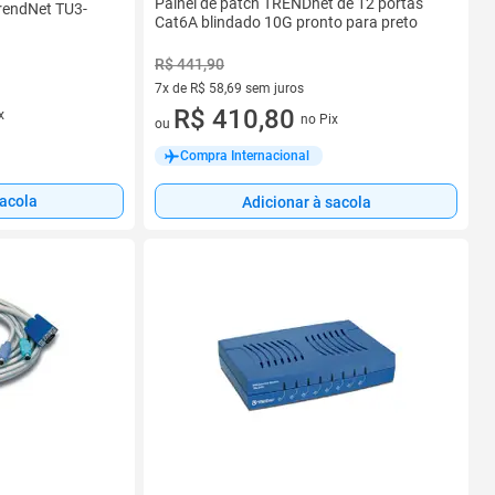
Painel de patch TRENDnet de 12 portas
TrendNet TU3-
Cat6A blindado 10G pronto para preto
R$ 441,90
7x de R$ 58,69 sem juros
7 vez de R$ 58,69 sem juros
R$ 410,80
x
no Pix
ou
Compra Internacional
sacola
Adicionar à sacola