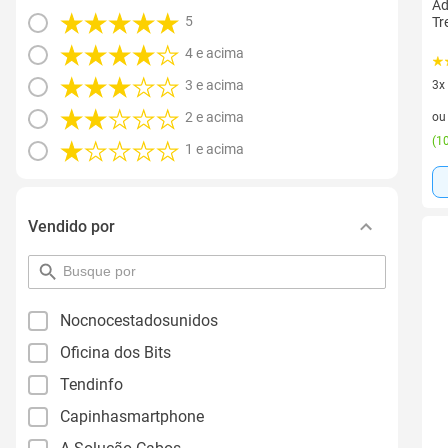
Ad
5
Tr
4 e acima
3 e acima
3x
3 v
2 e acima
o
(
10
1 e acima
Vendido por
pesquisar
por
filtro
Nocnocestadosunidos
Oficina dos Bits
Tendinfo
Capinhasmartphone