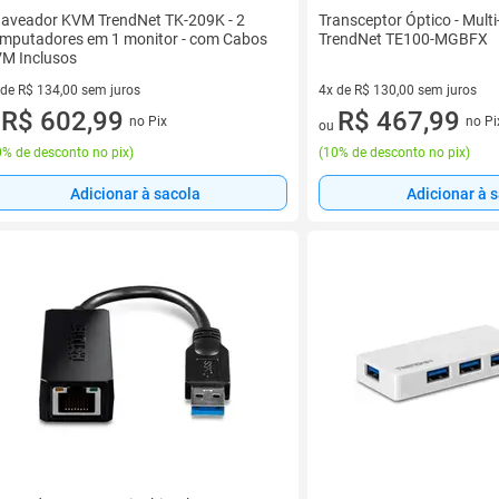
aveador KVM TrendNet TK-209K - 2
Transceptor Óptico - Mult
mputadores em 1 monitor - com Cabos
TrendNet TE100-MGBFX
M Inclusos
 de R$ 134,00 sem juros
4x de R$ 130,00 sem juros
ez de R$ 134,00 sem juros
R$ 602,99
4 vez de R$ 130,00 sem juros
R$ 467,99
no Pix
no Pi
u
ou
% de desconto no pix
)
(
10% de desconto no pix
)
Adicionar à sacola
Adicionar à 