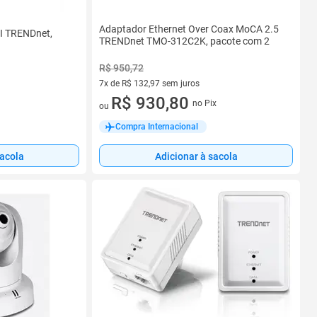
Adaptador Ethernet Over Coax MoCA 2.5
CI TRENDnet,
TRENDnet TMO-312C2K, pacote com 2
R$ 950,72
7x de R$ 132,97 sem juros
7 vez de R$ 132,97 sem juros
R$ 930,80
no Pix
ou
Compra Internacional
sacola
Adicionar à sacola