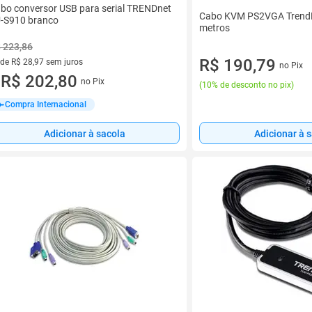
bo conversor USB para serial TRENDnet
Cabo KVM PS2VGA TrendN
-S910 branco
metros
 223,86
R$ 190,79
 de R$ 28,97 sem juros
no Pix
ez de R$ 28,97 sem juros
R$ 202,80
no Pix
u
(
10% de desconto no pix
)
Compra Internacional
Adicionar à sacola
Adicionar à 