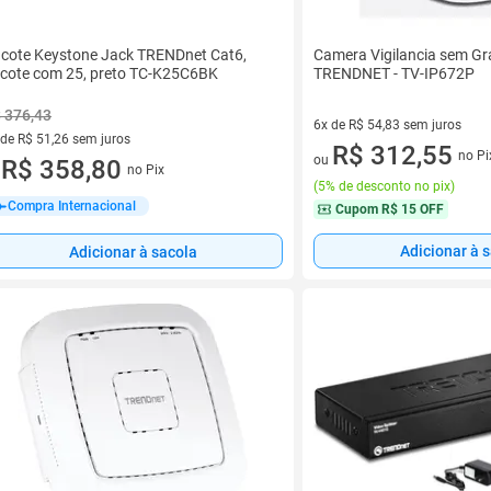
cote Keystone Jack TRENDnet Cat6,
Camera Vigilancia sem G
cote com 25, preto TC-K25C6BK
TRENDNET - TV-IP672P
 376,43
6x de R$ 54,83 sem juros
 de R$ 51,26 sem juros
6 vez de R$ 54,83 sem juros
R$ 312,55
no Pi
ou
ez de R$ 51,26 sem juros
R$ 358,80
no Pix
u
(
5% de desconto no pix
)
Compra Internacional
Cupom
R$ 15 OFF
Adicionar à 
Adicionar à sacola