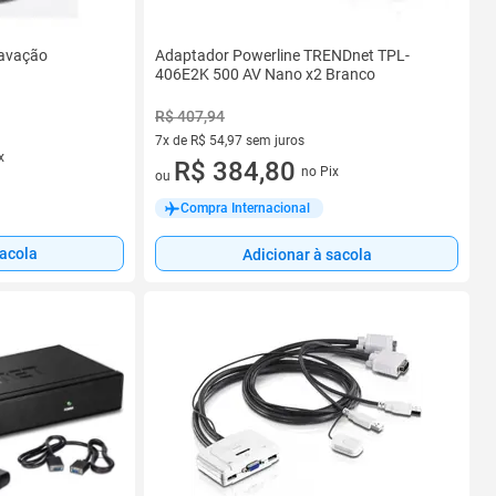
Adaptador Powerline TRENDnet TPL-
ravação
406E2K 500 AV Nano x2 Branco
R$ 407,94
7x de R$ 54,97 sem juros
x
7 vez de R$ 54,97 sem juros
R$ 384,80
no Pix
ou
Compra Internacional
sacola
Adicionar à sacola