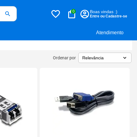
0
Boas vindas :)
Entre ou Cadastre-se
Atendimento
Ordenar por