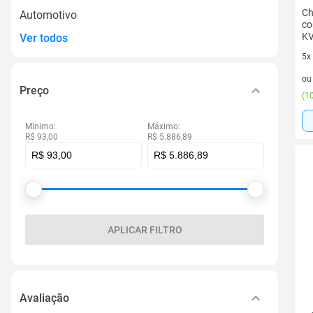
Ch
Automotivo
co
KV
Ver todos
5x
5 v
o
Preço
(
10
Mínimo:
Máximo:
R$ 93,00
R$ 5.886,89
APLICAR FILTRO
Avaliação