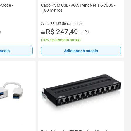
i-Mode -
Cabo KVM USB/VGA TrendNet TK-CU06 -
1,80 metros
2x de R$ 137,50 sem juros
2 vez de R$ 137,50 sem juros
R$ 247,49
x
no Pix
ou
(
10% de desconto no pix
)
sacola
Adicionar à sacola