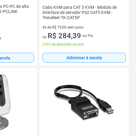
o PC-PC de alta
Cabo KVM para CAT 5 KVM - Módulo de
2-PCLINK
interface de servidor PS2 CAT5 KVM -
TrendNet TK-CAT5P
4x de R$ 79,00 sem juros
4 vez de R$ 79,00 sem juros
R$ 284,39
no Pix
ou
x
(
10% de desconto no pix
)
Adicionar à sacola
sacola