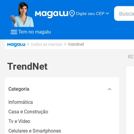
Buscar n
Digite seu CEP
Buscar
Tem no magalu
todas as marcas
trendnet
82
TrendNet
Categoria
Informática
Casa e Construção
Tv e Vídeo
Celulares e Smartphones