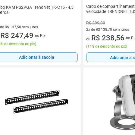
Cabo de compartilhament
bo KVM PS2VGA TrendNet TK-C15 - 4,5
velocidade TRENDNET TU
tros
R$ 299,00
 de R$ 137,50 sem juros
2x de R$ 138,70 sem juros
ez de R$ 137,50 sem juros
R$ 247,49
no Pix
2 vez de R$ 138,70 sem juros
R$ 238,56
u
no Pi
ou
% de desconto no pix
)
(
14% de desconto no pix
)
Adicionar à sacola
Adicionar à 