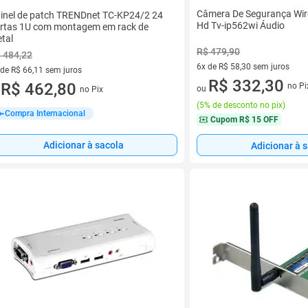
Câmera De Segurança Wire
inel de patch TRENDnet TC-KP24/2 24
Hd Tv-ip562wi Áudio
rtas 1U com montagem em rack de
tal
R$ 479,90
 484,22
6x de R$ 58,30 sem juros
 de R$ 66,11 sem juros
6 vez de R$ 58,30 sem juros
R$ 332,30
ez de R$ 66,11 sem juros
R$ 462,80
no Pi
ou
no Pix
u
(
5% de desconto no pix
)
Compra Internacional
Cupom
R$ 15 OFF
Adicionar à sacola
Adicionar à 