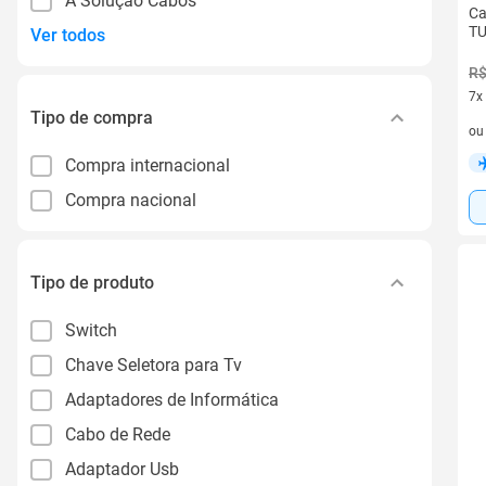
A Solução Cabos
Ca
TU
Ver todos
R$
7x
Tipo de compra
7 v
o
Compra internacional
Compra nacional
Tipo de produto
Switch
Chave Seletora para Tv
Adaptadores de Informática
Cabo de Rede
Adaptador Usb