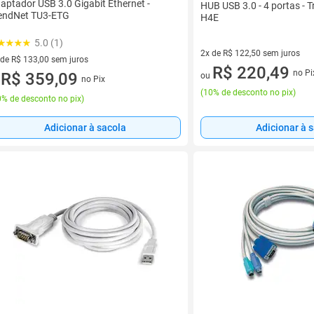
aptador USB 3.0 Gigabit Ethernet -
HUB USB 3.0 - 4 portas - 
endNet TU3-ETG
H4E
5.0 (1)
2x de R$ 122,50 sem juros
 de R$ 133,00 sem juros
2 vez de R$ 122,50 sem juros
R$ 220,49
no Pi
ez de R$ 133,00 sem juros
R$ 359,09
ou
no Pix
u
(
10% de desconto no pix
)
% de desconto no pix
)
Adicionar à sacola
Adicionar à 