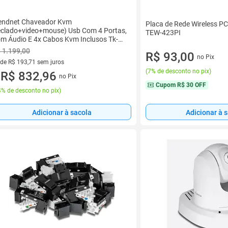
endnet Chaveador Kvm
Placa de Rede Wireless P
eclado+video+mouse) Usb Com 4 Portas,
TEW-423PI
m Áudio E 4x Cabos Kvm Inclusos Tk-
9k
 1.199,00
R$ 93,00
no Pix
 de R$ 193,71 sem juros
(
7% de desconto no pix
)
ez de R$ 193,71 sem juros
R$ 832,96
no Pix
u
Cupom
R$ 30 OFF
% de desconto no pix
)
Adicionar à sacola
Adicionar à 